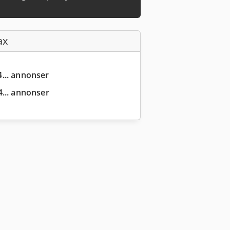
ax
... annonser
... annonser