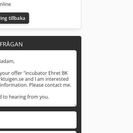
nline
ing tillbaka
RFRÅGAN