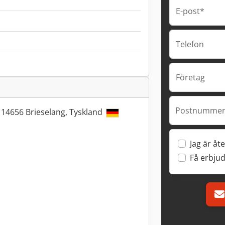
E-post*
Telefon
Företag
Postnummer 
 14656 Brieselang, Tyskland
Jag är åte
Få erbju