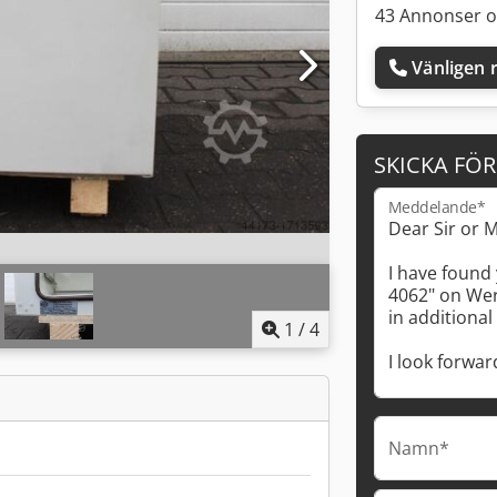
43 Annonser o
Vänligen r
SKICKA FÖ
Meddelande*
1
/
4
Namn*