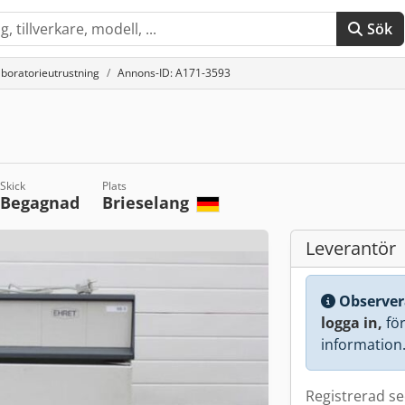
Sök
boratorieutrustning
Annons-ID: A171-3593
Skick
Plats
Begagnad
Brieselang
Leverantör
Observer
logga in,
för 
information
Registrerad s