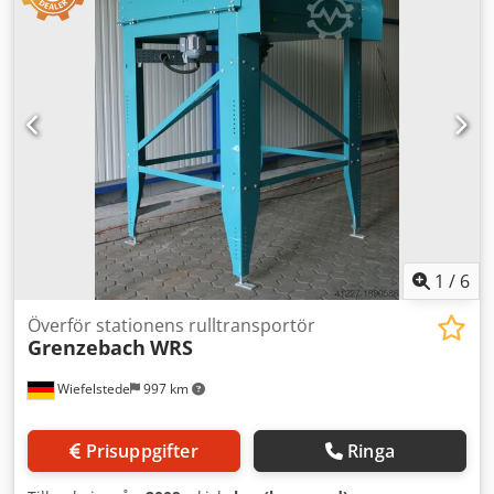
1400 mm - Pneumatisk höjning - Rulldiameter: 105 mm -
Rullar: gummerade - Axeldiameter: 25 mm -
Transporthöjd: 950 mm, justerbar - Drivanordning: via
kuggrem - Antal: 1 st rullbana tillgänglig Dksdpfob A S
Uyex Agvor - Pris: per styck - Dimensioner: 1550/1650/H950
mm - Vikt: 420 kg
1
/
6
Överför stationens rulltransportör
Grenzebach
WRS
Wiefelstede
997 km
Prisuppgifter
Ringa