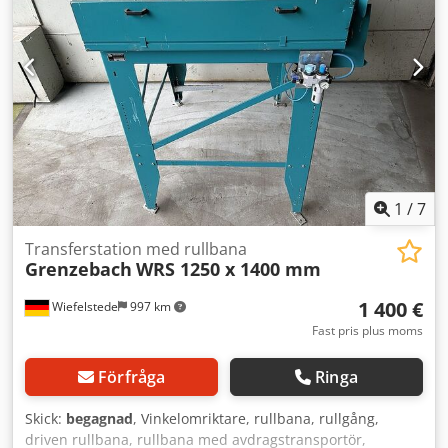
Rullar: gummibelagda - Axelns diameter: 25 mm Dsdpfxsb
A Hims Agvskr - Transporthöjd: 950 mm, justerbar - Drivs
med kuggrem - Mått: 1450/1650/H1000 mm - Vikt: 420 kg
1
/
7
Transferstation med rullbana
Grenzebach
WRS 1250 x 1400 mm
1 400 €
Wiefelstede
997 km
Fast pris plus moms
Förfråga
Ringa
Skick:
begagnad
, Vinkelomriktare, rullbana, rullgång,
driven rullbana, rullbana med avdragstransportör,