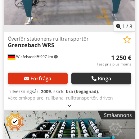
1
/
8
Överför stationens rulltransportör
Grenzebach
WRS
1 250 €
Wiefelstede
997 km
Fast pris plus moms
Förfråga
Ringa
Tillverkningsår:
2009
, skick:
bra (begagnad)
,
Växelomkopplare, rullbana, rulltransportör, driven
rullbana, rullgång, rulltransportör med avdragstransportör
- Robust konstruktion - Elektriskt driven - Drivmotor
Småannons
rullbana: 0,37 kW 71 varv/min - Drivmotor transportband:
0,37 kW 88 varv/min - Rullbredd: 1440 mm -
Transportlängd: 1400 mm - Övergång transportband: 1400
mm - Pneumatisk upphöjning - Rulldiameter: 105 mm -