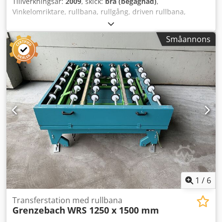
Tillverkningsår:
2009
, skick:
bra (begagnad)
,
Vinkelomriktare, rullbana, rullgång, driven rullbana,
rullbana med dragningsmatare - Utförande: robust - Drift:
elektrisk - Drivmotor rullbana: 0,37 kW 71 varv/min -
Småannons
Drivmotor transportband: 0,37 kW 88 varv/min - Rullbredd:
1440 mm - Transportlängd: 1400 mm - Överlämning
transportband: 1400 mm - Pneumatisk upplyftning
Dkodpfx Agob H Ak Ijvor - Rulldiameter: 105 mm - Rullar:
gummerade - Axeldiameter: 25 mm - Transporthöjd: 2150
mm ställbar - Driftenhet: med tandrem - Mått:
1600/1750/H2150 mm - Vikt: 500 kg
1
/
6
Transferstation med rullbana
Grenzebach
WRS 1250 x 1500 mm