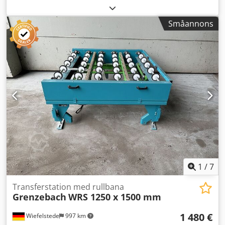
överlämningsstation Dkodpfx Astlzgwogvjr -Tillverkare:
Grenzebach, överlämningsstation rullbana typ WRS -
Småannons
Drivmotor: 0,18 kW 88 varv/min -Mellanmått: 1500 mm -
Transportlängd: 1250 mm -Axelavstånd: 250 mm -
Rullavstånd: 250 mm -Rullar: gummerade -Höjning:
pneumatisk -Bandtransportörlängd: 1400 mm /
bandavstånd 500 mm -Antal: 2x överlämningsstation
tillgängliga -Pris: per st. -Transportmått: 1750/1570/H2020
mm -Vikt: 496 kg/st.
1
/
7
Transferstation med rullbana
Grenzebach
WRS 1250 x 1500 mm
1 480 €
Wiefelstede
997 km