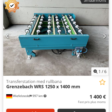
Småannons
1
/
6
Transferstation med rullbana
Grenzebach
WRS 1250 x 1400 mm
1 400 €
Wiefelstede
997 km
Fast pris plus moms