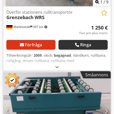
1
/
9
Överför stationens rulltransportör
Grenzebach
WRS
1 250 €
Wiefelstede
997 km
Fast pris plus moms
Förfråga
Ringa
Tillverkningsår:
2009
, skick:
begagnad
, Vändkors, rullbana,
rullgång, driven rullbana, rullbana med
avdragstransportör -Robust konstruktion -Elektriskt driven
-Drivmotor rullbana: 0,37 kW 71 varv/min -Drivmotor
Småannons
transportband: 0,18 kW 88 varv/min -Rullbredd: 1440 mm -
Transportlängd: 1550 mm -Överlämning transportband:
1400 mm -Pneumatisk höjning -Rulldiameter: 105 mm -
Rullar: gummerade Dedpfxsb A S Uxe Agvekr -Axel
diameter: 25 mm -Transporthöjd: 950 mm, justerbar -
Driven med tandrem -Antal: 2 st rullbanor tillgängliga -
Pris: per styck -Mått: 1550/1650/H950 mm -Vikt: 420 kg