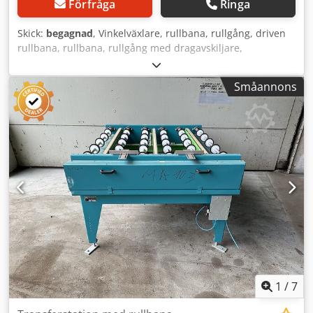
Förfråga
Ringa
Skick:
begagnad
, Vinkelväxlare, rullbana, rullgång, driven
rullbana, rullbana, rullgång med dragavskiljare,
överlämningsstation Dkodpfx Agetrhmqover -Tillverkare:
Grenzebach, överlämningsstation rullbana typ WRS -
Småannons
Drivning: SEW-Eurodrive 0,18 kW 1380/88 varv/min / 0,18
kW 71 varv/min -Delningsmått: 1500 mm -Transportlängd:
1250 mm -Axelavstånd: 250 mm -Rullavstånd: 250 mm -
Rullar: gummerade -Höj- och sänkbar: pneumatisk -
Bandtransportörslängd: 1400 mm / Bandavstånd 2x 480
mm -Antal: 1x överlämningsstation tillgänglig -
Transportmått: 1740/1550/H680 mm -Vikt: 410 kg
1
/
7