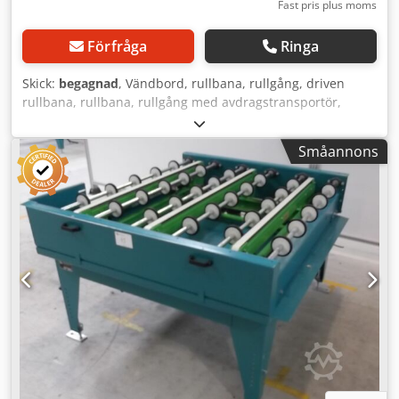
Fast pris plus moms
Förfråga
Ringa
Skick:
begagnad
, Vändbord, rullbana, rullgång, driven
rullbana, rullbana, rullgång med avdragstransportör,
överlämningsstation Dedpfx Agjtlzgzjvskr -Tillverkare:
Grenzebach, överlämningsstation rullbana typ WRS -
Småannons
Drivmotor rullbana: 0,18 kW 88 varv/min -Drivmotor för
transportband: 0,37 kW 71 varv/min -Delningsmått: 1500
mm -Transportlängd: 1250 mm -Axelavstånd: 250 mm -
Rullavstånd: 250 mm -Rullar: gummerade -Upplyftning:
pneumatisk -Bandtransportör längd: 1400 mm /
bandavstånd 500 mm -Transportmått: 1700/1440/H690 mm
-Vikt: 348 kg