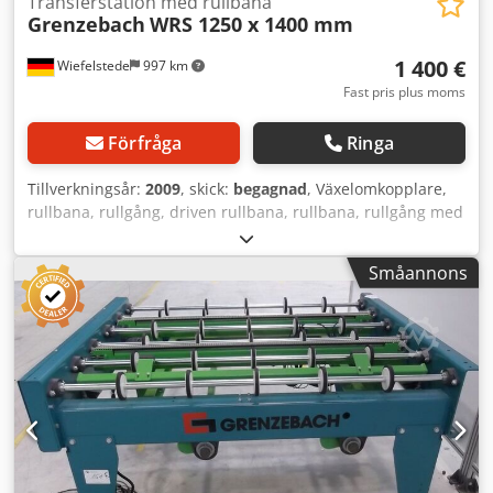
Transferstation med rullbana
Grenzebach
WRS 1250 x 1400 mm
1 400 €
Wiefelstede
997 km
Fast pris plus moms
Förfråga
Ringa
Tillverkningsår:
2009
, skick:
begagnad
, Växelomkopplare,
rullbana, rullgång, driven rullbana, rullbana, rullgång med
avdragsmatare, överföringsstation -Tillverkare:
Grenzebach, överföringsstation rullbana typ WRS -
Småannons
Drivning: SEW-Eurodrive 0,18 kW 1380/88 varv/min / 0,18
kW 71 varv/min -Mellanmått: 1500 mm -Transportlängd:
1250 mm -Axelavstånd: 250 mm -Rullavstånd: 250 mm -
Rullar: gummerade -Upplyft: pneumatisk -Bandtransportör
längd: 1400 mm / bandavstånd 2x 480 mm -Antal: 3x
överföringsstationer tillgängliga -Pris: per styck -
Transportmått: 1700/1500/H1040 mm Dkedpfx Ajtrhncjgvjr
-Vikt: 412 kg