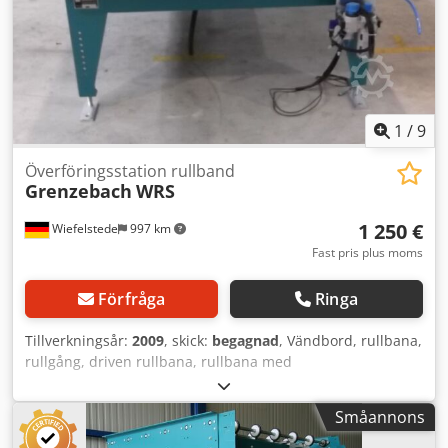
1
/
9
Överföringsstation rullband
Grenzebach
WRS
1 250 €
Wiefelstede
997 km
Fast pris plus moms
Förfråga
Ringa
Tillverkningsår:
2009
, skick:
begagnad
, Vändbord, rullbana,
rullgång, driven rullbana, rullbana med
avdragstransportör - Robust konstruktion - Elektriskt
driven - Drivmotor rullbana: 0,18 kW 71 varv/min -
Småannons
Drivmotor transportband: 0,18 kW 88 varv/min - Rullbredd:
1440 mm - Transportlängd: 1550 mm - Överföringsband: