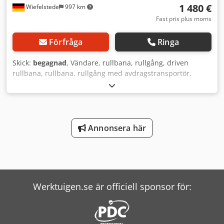
1 480 €
Wiefelstede
997 km
Fast pris plus moms
Förfråga
Ringa
Skick:
begagnad
, Vändare, rullbana, rullgång, driven
rullbana, rullbana, rullgång med avdragstransportör,
överföringsstation -Tillverkare: Grenzebach,
överföringsstation rullbana typ WRS -Drivmotor rullbana:
0,18 kW 88 varv/min -Drivmotor transportband: 0,37 kW 71
varv/min -Mellanavstånd: 1500 mm -Transportlängd: 1250
mm -Axelavstånd: 250 mm Dkedpfx Aotlzg Eegvjr -
Annonsera här
Rullavstånd: 250 mm -Rullar: gummerade -Höjning:
pneumatiskt -Bandtransportörlängd: 1400 mm /
bandavstånd 500 mm -Transportmått: 1700/1500/H700 mm
-Vikt: 397 kg
Werktuigen.se är officiell sponsor för: