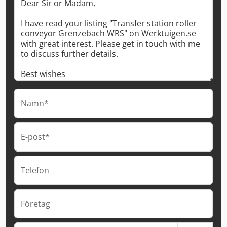
Namn*
E-post*
Telefon
Företag