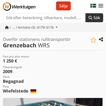
Sälja
Sök
/ ... / Annons-ID: A179-5176
Överför stationens rulltransportör
Grenzebach
WRS
Fast pris plus moms
1 250 €
Tillverkningsår
2009
Skick
Begagnad
Plats
Wiefelstede