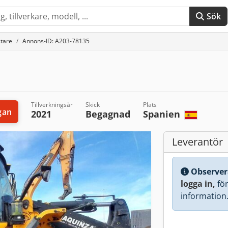
Sök
stare
Annons-ID: A203-78135
Tillverkningsår
Skick
Plats
gan
2021
Begagnad
Spanien
Leverantör
Observer
logga in,
för 
information