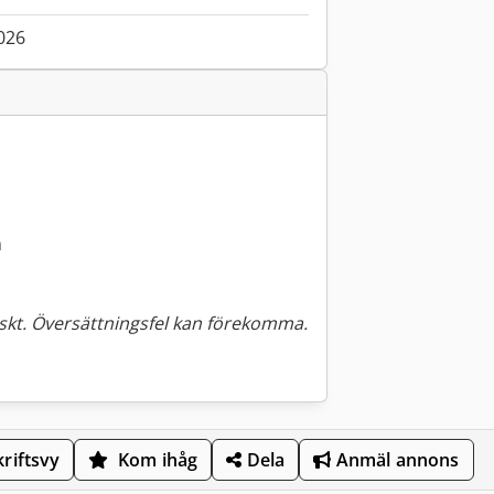
026
m
kt. Översättningsfel kan förekomma.
riftsvy
Kom ihåg
Dela
Anmäl annons