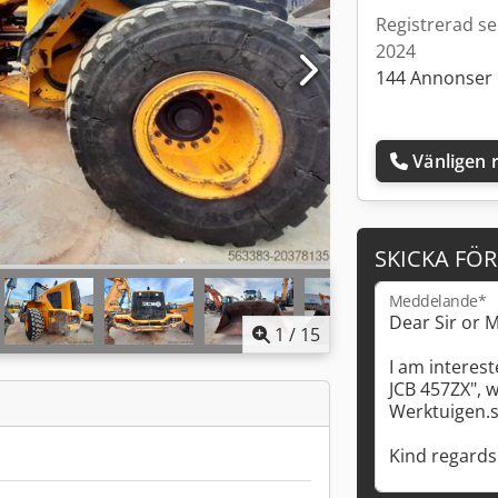
Registrerad s
2024
144 Annonser 
Vänligen r
SKICKA FÖ
Meddelande*
1
/
15