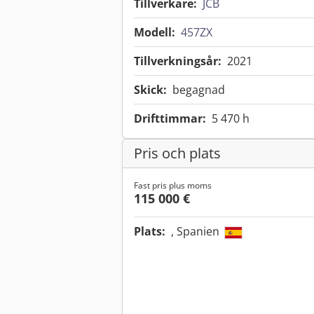
Tillverkare:
JCB
Modell:
457ZX
Tillverkningsår:
2021
Skick:
begagnad
Drifttimmar:
5 470 h
Pris och plats
Fast pris plus moms
115 000 €
Plats:
, Spanien