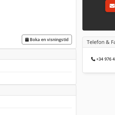
Boka en visningstid
Telefon & F
+34 976 4