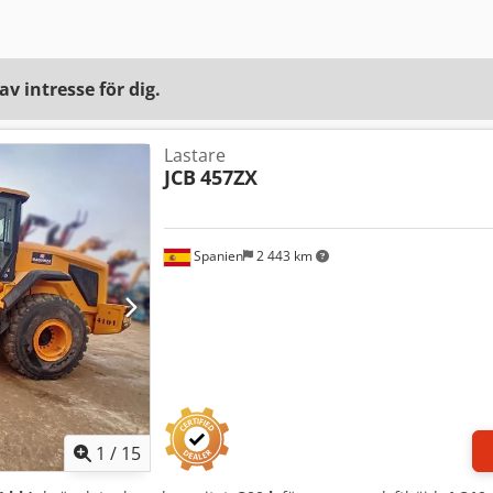
v intresse för dig.
Lastare
JCB
457ZX
Spanien
2 443 km
1
/
15