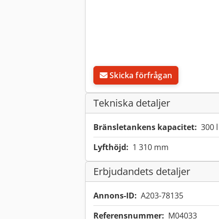
Skicka förfrågan
Tekniska detaljer
Bränsletankens kapacitet:
300 l
Lyfthöjd:
1 310 mm
Erbjudandets detaljer
Annons-ID:
A203-78135
Referensnummer:
M04033