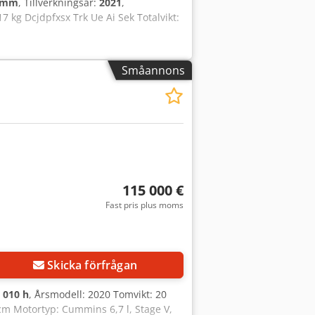
0 mm
, Tillverkningsår:
2021
,
17 kg Dcjdpfxsx Trk Ue Ai Sek Totalvikt:
Småannons
115 000 €
Fast pris plus moms
Skicka förfrågan
 010 h
, Årsmodell: 2020 Tomvikt: 20
3 cm Motortyp: Cummins 6,7 l, Stage V,