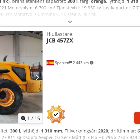
4 hk)
, bränsletankens kapacitet:
300 l
, färg:
orange
, lyfthöjd:
1 31
2021 Motorvolym: 6 700 cm³ Tjänstevikt: 19 950 kg Lastkapacitet: 7 7
 343 cm Motortyp: Cummins 6,7 l, steg V, 282 hk.
Hjullastare
JCB
457ZX
Spanien
2 443 km
1
/
15
itet:
300 l
, lyfthöjd:
1 310 mm
, Tillverkningsår:
2020
, drifttimmar:
6
t: 27 811 kg Dsdpfx Aexpvi Dsi Seck Mått (L x B x H): 796 x 274 x 34