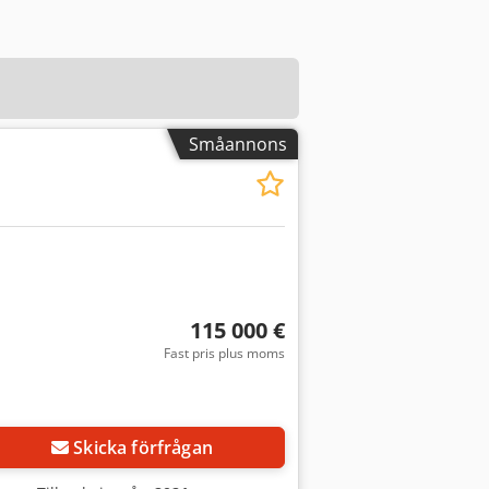
Småannons
115 000 €
Fast pris plus moms
Skicka förfrågan