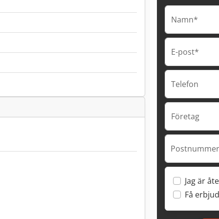
Namn*
E-post*
Telefon
Företag
Postnummer 
Jag är åte
Få erbju