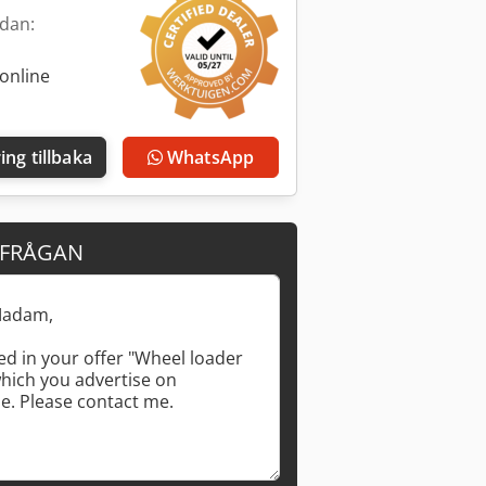
edan:
online
ing tillbaka
WhatsApp
RFRÅGAN