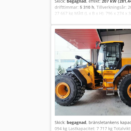
Skick:
begagnad
, effekt:
207 kW (281,4
drifttimmar:
5 310 h
, Tillverkningsår: 
27 667 kg Mått (L x B x H): 796 x 274 x
Skick:
begagnad
, bränsletankens kapac
094 kg Lastkapacitet: 7 717 kg Totalvik