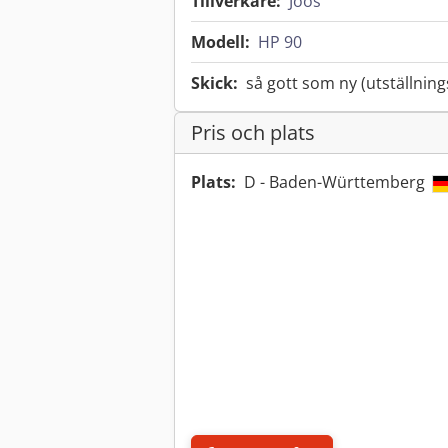
Tillverkare:
Joos
Modell:
HP 90
Skick:
så gott som ny (utställnin
Pris och plats
Plats:
D - Baden-Württemberg