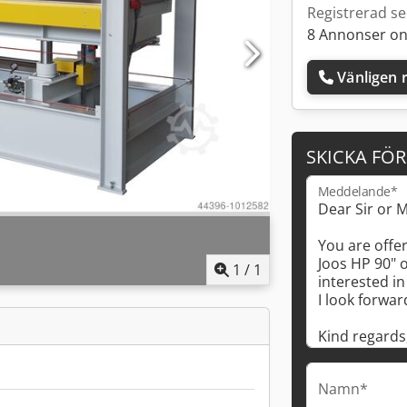
Registrerad s
8 Annonser on
Vänligen r
SKICKA FÖ
Meddelande*
1
/
1
Namn*