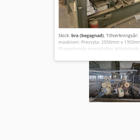
Skick:
bra (begagnad)
, Tillverkningsår:
maskinen: Pressyta: 2550mm x 1350mm P
Eluppvärmda pressplattor Arbetstryck: