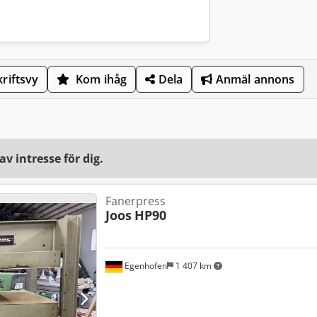
riftsvy
Kom ihåg
Dela
Anmäl annons
v intresse för dig.
Fanerpress
Joos
HP90
Egenhofen
1 407 km