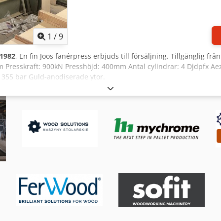
1
/
9
1982
, En fin Joos fanérpress erbjuds till försäljning. Tillgänglig frå
resskraft: 900kN Presshöjd: 400mm Antal cylindrar: 4 Djdpfx Aez
 355 bar Guld-anodiserade ytor.