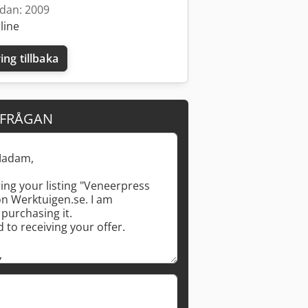
edan: 2009
line
ing tillbaka
Begär fler bilder
RFRÅGAN