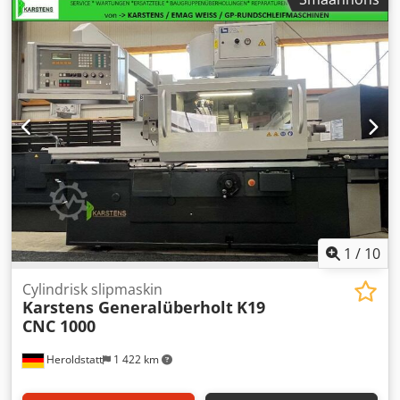
1
/
10
Cylindrisk slipmaskin
Karstens Generalüberholt
K19
CNC 1000
Heroldstatt
1 422 km