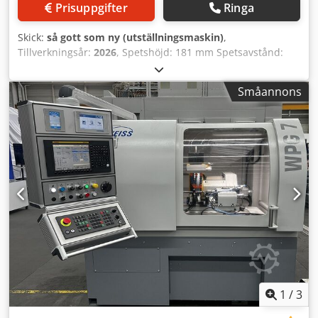
Prisuppgifter
Ringa
Skick:
så gott som ny (utställningsmaskin)
,
Tillverkningsår:
2026
, Spetshöjd: 181 mm Spetsavstånd:
1000 mm Största slipbara arbetsstyckediameter: 360 mm
Max. belastning fribärande: 1000 N / 100 kg Max.
Småannons
belastning mellan spetsar: 3000 N / 300 kg Z-axel Bordets
vridningsvinkel: 10° Bordsdrift, hydraulisk: 0–4 m/min X-
axel Matningsspindelns inställningsväg: 80 mm
Snabbgång (hydraulisk): 50 mm Grovinställningsväg,
luftkudde: 280 mm Matningsdrift via likströmsmotor
Snabbmatningshastighet: 48 mm/min/Ø Matningscykel:
instick, längdslipning 4 förvalbara matningshastigheter:
mm/min/Ø 0,01–48 4 förvalbara matningsmängder: mm
0,001–0,1 Avslutning vid stopp-slipning: s 0–99, 0–99 slag
Impulsmatning: mm/Ø 0,001 Slipspindelstock universal,
svängbar: 0–180° Slipskiva, utvändig D x b x d:
500x100x127 eller 203,2 mm Slipskiva, planslipning (tillval)
D: 250x32x76,2 mm Slipskiva, invändig (tillval) D: (2–250)
mm Drivmotoreffekt, utvändig/plan: 5,5 (7,5) kW
1
/
3
Drivmotoreffekt, invändig: 2,2 kW Omkrets-hastighet,