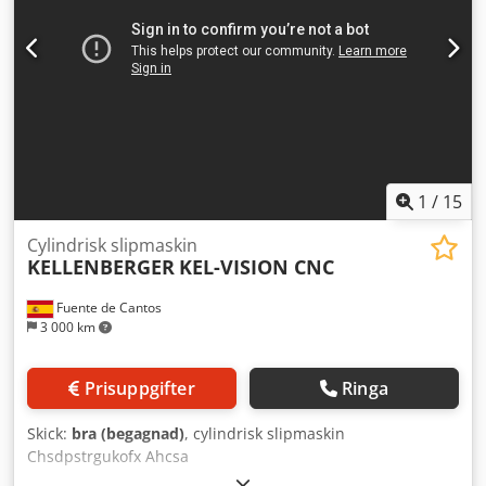
1
/
15
Cylindrisk slipmaskin
KELLENBERGER
KEL-VISION CNC
Fuente de Cantos
3 000 km
Prisuppgifter
Ringa
Skick:
bra (begagnad)
, cylindrisk slipmaskin
Chsdpstrgukofx Ahcsa