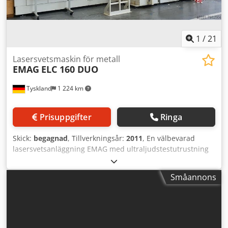
1
/
21
Lasersvetsmaskin för metall
EMAG
ELC 160 DUO
Tyskland
1 224 km
Prisuppgifter
Ringa
Skick:
begagnad
, Tillverkningsår:
2011
, En välbevarad
lasersvetsanläggning EMAG med ultraljudstestutrustning
EMAG, inklusive laser Rofin typ: DC 060, tillverkningsår
2009. Utan utsugsanläggning. Anläggningen har svetsat
Småannons
kugghjul med kopplingsringar. Diameter 60–80 mm.
Svetsfogsdjup 4–6 mm. Csdpfxeixxqks Ahcjha