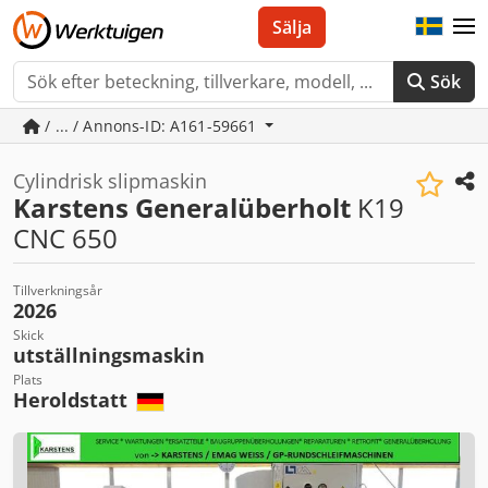
Sälja
Sök
/ ... / Annons-ID: A161-59661
Cylindrisk slipmaskin
Karstens Generalüberholt
K19
CNC 650
Tillverkningsår
2026
Skick
utställningsmaskin
Plats
Heroldstatt