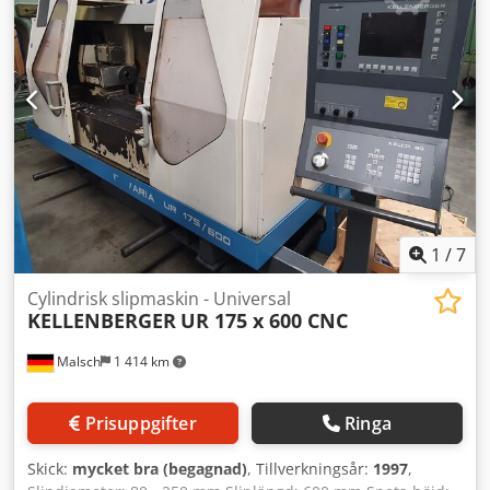
X1/Y1/Z1 – 20/12/30 m/min Nedre revolver: X2/Y2/Z2 –
20/12/30 m/min Chedexrnwlspfx Ahcoa A-axel (höger
spindel): 30 m/min MOTORER Spindelmotor vänster:
18,5/15,0 kW Spindelmotor höger: 15,0/11,0 kW Drivet
verktygsmotor: 7,5/3,7 kW Matningsmotorer (X1/Y1/Z1):
2,5/2,5/2,5 kW Matningsmotorer (X2/Y2/Z2): 2,5/1,2/2,5 kW
STRÖMFÖRSÖRJNING 50 kVA MÅTT Längd: 4 741 mm
Bredd: 2 748 mm Höjd: 2 444 mm Vikt: 9 370 kg
1
/
7
Cylindrisk slipmaskin - Universal
KELLENBERGER
UR 175 x 600 CNC
Malsch
1 414 km
Prisuppgifter
Ringa
Skick:
mycket bra (begagnad)
, Tillverkningsår:
1997
,