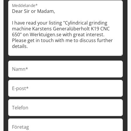
Meddelande*
Namn*
E-post*
Telefon
Företag