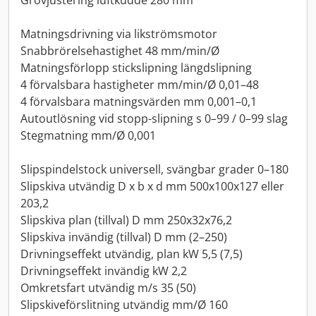
Grovjustering luftkudde 280 mm
Matningsdrivning via likströmsmotor
Snabbrörelsehastighet 48 mm/min/Ø
Matningsförlopp stickslipning längdslipning
4 förvalsbara hastigheter mm/min/Ø 0,01–48
4 förvalsbara matningsvärden mm 0,001–0,1
Autoutlösning vid stopp-slipning s 0–99 / 0–99 slag
Stegmatning mm/Ø 0,001
Slipspindelstock universell, svängbar grader 0–180
Slipskiva utvändig D x b x d mm 500x100x127 eller
203,2
Slipskiva plan (tillval) D mm 250x32x76,2
Slipskiva invändig (tillval) D mm (2–250)
Drivningseffekt utvändig, plan kW 5,5 (7,5)
Drivningseffekt invändig kW 2,2
Omkretsfart utvändig m/s 35 (50)
Slipskiveförslitning utvändig mm/Ø 160