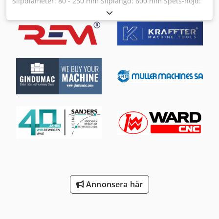
Slipdiameter: 80 - 250 mm Sliplängd: 600 mm Spets-höjd:
175 mm Längsrörelse: 750 mm Arbetsstyckets varvtal: 6 -
600 varv/min Csdpsyb S Rcofx Ahcoha Slipspindelns
varvtal: 1500 - 3600 varv/min Tvärgående rörelse -
automatisk och manuell: 320 mm Styrsystem: Kelco 80
Maskinvikt ca: 4,4 t Utrymmesbehov ca: 3,1 x 2,1 x 2,0 m
Annonsera här