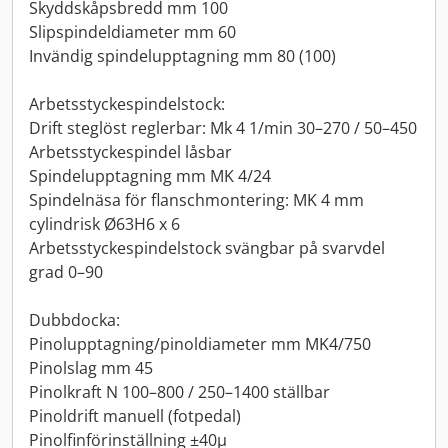
Skyddskåpsbredd mm 100
Slipspindeldiameter mm 60
Invändig spindelupptagning mm 80 (100)
Arbetsstyckespindelstock:
Drift steglöst reglerbar: Mk 4 1/min 30–270 / 50–450
Arbetsstyckespindel låsbar
Spindelupptagning mm MK 4/24
Spindelnäsa för flanschmontering: MK 4 mm
cylindrisk Ø63H6 x 6
Arbetsstyckespindelstock svängbar på svarvdel
grad 0–90
Dubbdocka:
Pinolupptagning/pinoldiameter mm MK4/750
Pinolslag mm 45
Pinolkraft N 100–800 / 250–1400 ställbar
Pinoldrift manuell (fotpedal)
Pinolfinförinställning ±40µ