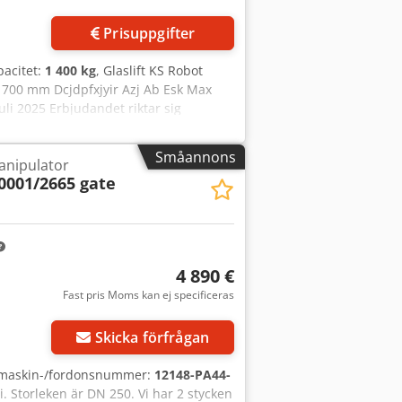
Prisuppgifter
pacitet:
1 400 kg
, Glaslift KS Robot
1700 mm Dcjdpfxjyir Azj Ab Esk Max
juli 2025 Erbjudandet riktar sig
Småannons
nipulator
0001/2665 gate
4 890 €
Fast pris Moms kan ej specificeras
Skicka förfrågan
 maskin-/fordonsnummer:
12148-PA44-
. Storleken är DN 250. Vi har 2 stycken