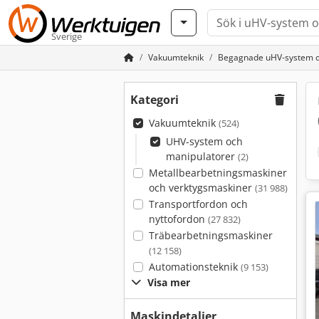
Sverige
Vakuumteknik
Begagnade uHV-system o
Kategori
Vakuumteknik
(524)
UHV-system och
manipulatorer
(2)
Metallbearbetningsmaskiner
och verktygsmaskiner
(31 988)
Transportfordon och
nyttofordon
(27 832)
Träbearbetningsmaskiner
(12 158)
Automationsteknik
(9 153)
Visa mer
Maskindetaljer