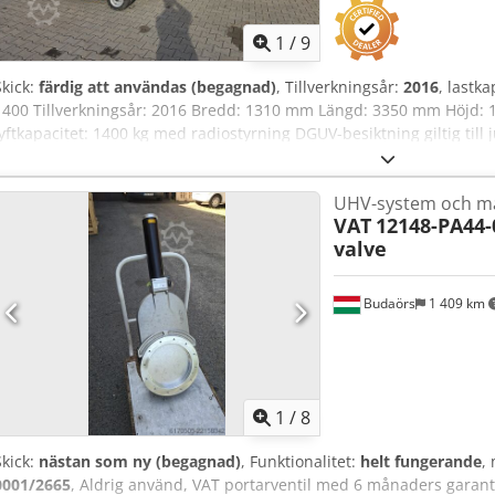
1
/
9
Skick:
färdig att användas (begagnad)
, Tillverkningsår:
2016
, lastka
1400 Tillverkningsår: 2016 Bredd: 1310 mm Längd: 3350 mm Höjd: 
lyftkapacitet: 1400 kg med radiostyrning DGUV-besiktning giltig till 
uteslutande till näringsidkare enligt §14 BGB.
UHV-system och ma
VAT
12148-PA44-
valve
Budaörs
1 409 km
1
/
8
Skick:
nästan som ny (begagnad)
, Funktionalitet:
helt fungerande
,
0001/2665
, Aldrig använd, VAT portarventil med 6 månaders garanti