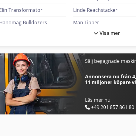
Elin Transformator
Linde Reachstacker
Hanomag Bulldozers
Man Tipper
Visa mer
Haver & Boecker System För Fyllning Av Behållare
Mann Hummel Filter
Heidenreich & Harbeck Maskiner För Djuphålsborrning
Mercedes Benz Tipper
Hp Skrivare
Scania Tipper
Sälj begagnade maski
Ingersoll Rand Kompressorer
Schneider Controller
Annonsera nu från 4,
11 miljoner köpare
vä
Läs mer nu
+49 201 857 861 80