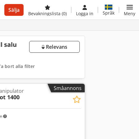
Sälja
Språk
Bevakningslista
(0)
Logga in
Meny
l salu
Relevans
Ta bort alla filter
Småannons
nipulator
ot 1400
km