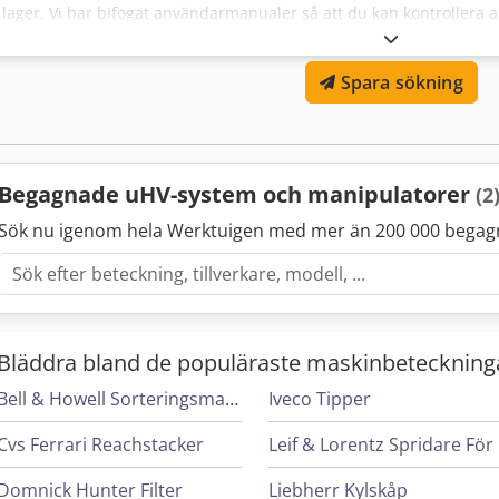
i lager. Vi har bifogat användarmanualer så att du kan kontrollera 
Dsdpszfiahjfx Ab Eeck
Spara sökning
Begagnade uHV-system och manipulatorer
(2
Sök nu igenom hela Werktuigen med mer än 200 000 begag
Bläddra bland de populäraste maskinbeteckning
Bell & Howell Sorteringsmaskiner
Iveco Tipper
Cvs Ferrari Reachstacker
L
Domnick Hunter Filter
Liebherr Kylskåp