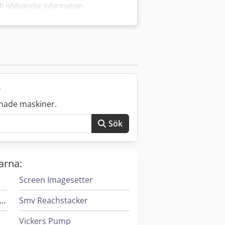
all nödvändig information.
)
nade maskiner.
Sök
arna:
Screen Imagesetter
eif & Lorentz Spridare För Lim
Smv Reachstacker
Vickers Pump