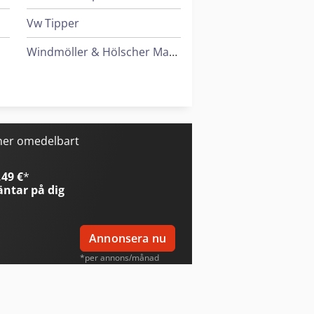
Vw Tipper
Windmöller & Hölscher Maskiner För Påsar
Wolf Filter
Zander Filter
ner omedelbart
49 €
*
ntar på dig
Annonsera nu
*per annons/månad