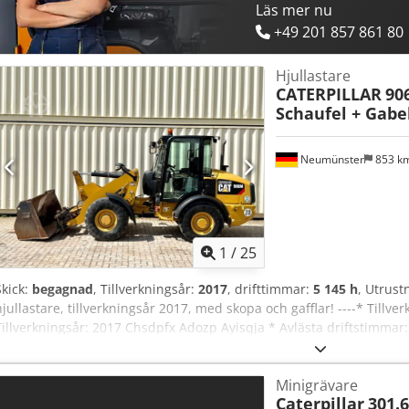
Lent
Läs mer nu
+49 201 857 861 80
Hjullastare
CATERPILLAR
906
Schaufel + Gabe
Neumünster
853 k
1
/
25
Skick:
begagnad
, Tillverkningsår:
2017
, drifttimmar:
5 145 h
, Utrust
hjullastare, tillverkningsår 2017, med skopa och gafflar! ----* Tillv
Tillverkningsår: 2017 Chsdpfx Adozp Ayisqja * Avlästa driftstimmar
gafflar * Tysk maskin, första ägaren * Hydrauliskt snabbfäste * CE-
tillgängliga * Fler foton och video kan skickas på begäran (kontakta 
Minigrävare
exklusive moms + 19 % moms ----För ytterligare frågor, vänligen rin
Caterpillar
301.
information är utan garanti och med reservation för fel och eventuel