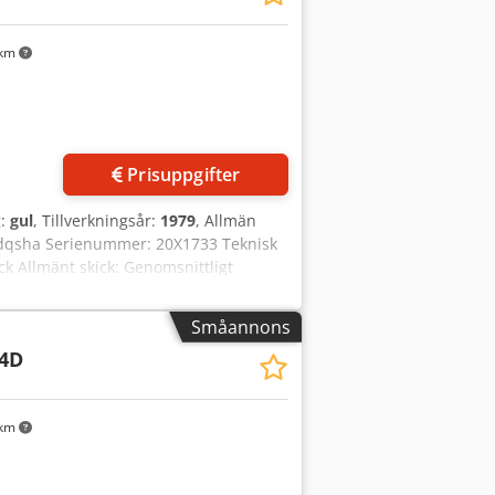
 km
Prisuppgifter
g:
gul
, Tillverkningsår:
1979
, Allmän
 Adqsha Serienummer: 20X1733 Teknisk
ck Allmänt skick: Genomsnittligt
 På förfrågan Ytterligare information
Småannons
4D
 km