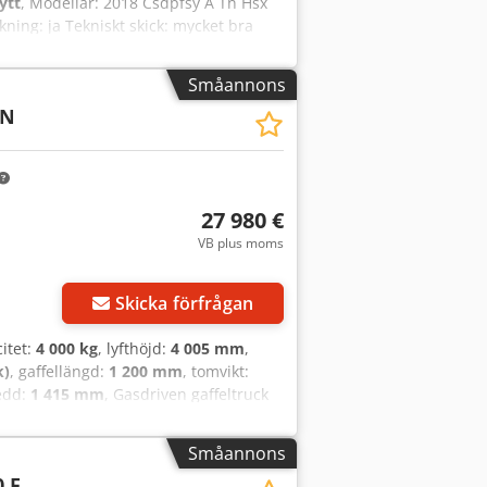
ytt
, Modellår: 2018 Csdpfsy A Tn Hsx
kning: ja Tekniskt skick: mycket bra
MAH8803391 = Fler alternativ och
Småannons
0N
27 980 €
VB plus moms
Skicka förfrågan
citet:
4 000 kg
, lyfthöjd:
4 005 mm
,
k)
, gaffellängd:
1 200 mm
, tomvikt:
edd:
1 415 mm
, Gasdriven gaffeltruck
jdtyp: Standard Tekniskt skick:
k: 60 - 80 % Bakdäck typ: Luft
Småannons
 Underhåll och UVV-kontroll förnyad.
0 F
dare, 3:e ventil, 4:e ventil,