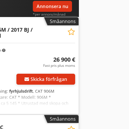
Annonsera nu
*per annons/månad
Småannons
M / 2017 BJ /
l
m
26 900 €
Fast pris plus moms
Skicka förfrågan
ning:
fyrhjulsdrift
, CAT 906M
erkare: CAT * Modell: 906M *
: ca 5 145 * Utrustad med skopa och
deklaration och datablad finns
Erik via WhatsApp) * Pris: 26 900 euro,
Småannons
g: Erik Kortum: WhatsApp ?All
6C
l försäljning till annan.