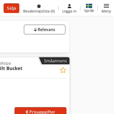
Sälja
Språk
Bevakningslista
(0)
Logga in
Meny
Relevans
Småannons
pskopa
ilt Bucket
Prisuppgifter