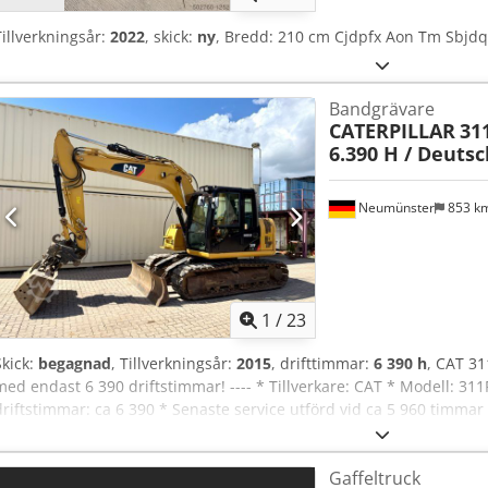
Tillverkningsår:
2022
, skick:
ny
, Bredd: 210 cm Cjdpfx Aon Tm Sbjd
Bandgrävare
CATERPILLAR
311
6.390 H / Deuts
Neumünster
853 k
1
/
23
Skick:
begagnad
, Tillverkningsår:
2015
, drifttimmar:
6 390 h
, CAT 31
med endast 6 390 driftstimmar! ---- * Tillverkare: CAT * Modell: 311
driftstimmar: ca 6 390 * Senaste service utförd vid ca 5 960 timmar
CW20 * Inkluderar hydraulisk skopa för materialhantering * Tysk 
på banden * Sköld * Klimatanläggning * Backkamera * Rördragning 
Gaffeltruck
Drivsystem: ca 40–50 % * Fler foton och video kan fås på begäran (k