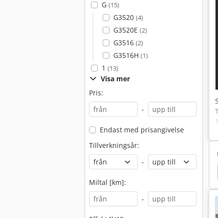
G
(15)
G3520
(4)
G3520E
(2)
G3516
(2)
G3516H
(1)
1
(13)
Visa mer
Pris:
-
Endast med prisangivelse
Tillverkningsår:
-
anar
Caterpillar Bulldozers
Caterpillar Grader
Miltal [km]:
-