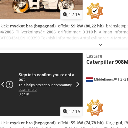
1
/
15
Skick:
mycket bra (begagnad)
, effekt:
59 kW (80,22 hk)
, bränsletyp
04/2005
, Tillverkningsår:
2005
, drifttimmar:
3 310 h
, Allmän inform
CATCB434LCNH00390 Teknisk information Antal cylindrar: 4 Motorvol
7 500 kg Funktionellt Arbetsbredd: 150 cm Skick Tekniskt skick: myck
Skador: inga Cedpeyzz E Rsfx Adqsha Finansiell information Pris: På
Lastare
Kontakta Ernst van Hek för mer information.
Caterpillar
908
Middelbeers
1 272
1
/
15
Skick:
mycket bra (begagnad)
, effekt:
55 kW (74,78 hk)
, färg:
gul
, f