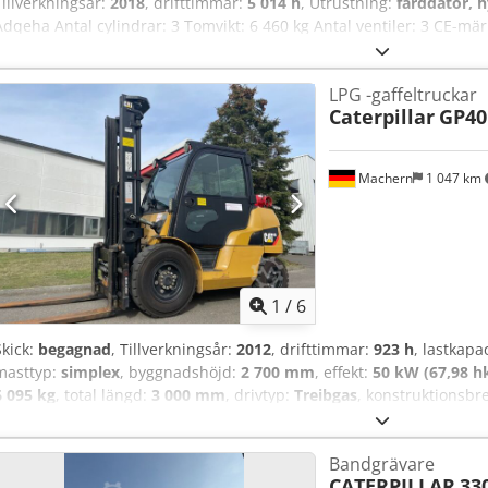
Tillverkningsår:
2018
, drifttimmar:
5 014 h
, Utrustning:
färddator, h
Adqeha Antal cylindrar: 3 Tomvikt: 6 460 kg Antal ventiler: 3 CE-mär
Optiskt skick: mycket bra Pris: På förfrågan Serienummer: CAT0908
tillbehör = - Tredje ventil - Sluten hytt - Centralsmörjning
LPG -gaffeltruckar
Caterpillar
GP4
Machern
1 047 km
1
/
6
Skick:
begagnad
, Tillverkningsår:
2012
, drifttimmar:
923 h
, lastkapa
masttyp:
simplex
, byggnadshöjd:
2 700 mm
, effekt:
50 kW (67,98 h
6 095 kg
, total längd:
3 000 mm
, drivtyp:
Treibgas
, konstruktionsbr
Lastcentrum: 500 Gaffelbredd: 125 mm Gaffeltjocklek: 50 mm Masthö
mycket bra Framdäck typ: Luft Chjdjl Hbmpspfx Adqea Framdäck skic
Bandgrävare
Bakdäck skick: 60 - 80 % Beskrivning: Begagnad maskin i gott skick.
CATERPILLAR
33
Begagnad maskin med 3 månaders garanti. Sidoförskjutare, gaffelspri