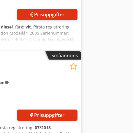
Prisuppgifter
:
diesel
, färg:
vit
, första registrering:
ation Modellår: 2005 Serienummer:
ym: 4 400 cc Drivning: Hjul Egenvikt:
et bra Optiskt skick: mycket bra
 förfrågan Ytterligare information
Småannons
M
 km
Prisuppgifter
örsta registrering:
07/2018
,