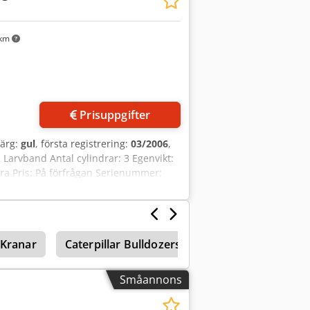
 km
Prisuppgifter
färg:
gul
, första registrering:
03/2006
,
 Larvband Antal cylindrar: 3 Egenvikt:
bra Pris: På förfrågan Serienummer:
 Kranar
Caterpillar Bulldozers
Caterpillar Grader
Småannons