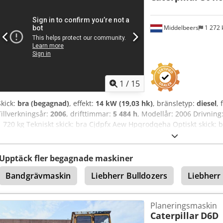
Middelbeers
1 272
1
/
15
Skick:
bra (begagnad)
, effekt:
14 kW (19,03 hk)
, bränsletyp:
diesel
, 
Tillverkningsår:
2006
, drifttimmar:
5 484 h
, Modellår: 2006 Drivning:
1 720 kg Tekniskt skick: bra Cjdpfx Aew Hpqrodqeha Optiskt skick: 
JBB00645 Kontakta Ernst van Hek för mer information.
Upptäck fler begagnade maskiner
Bandgrävmaskin
Liebherr Bulldozers
Liebherr
Planeringsmaskin
Caterpillar
D6D