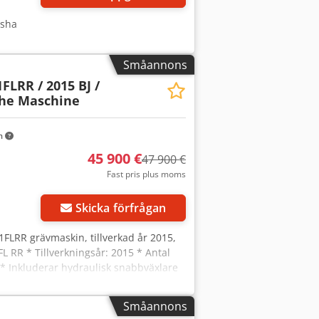
qsha
Småannons
FLRR / 2015 BJ /
che Maschine
m
45 900 €
47 900 €
Fast pris plus moms
Skicka förfrågan
1FLRR grävmaskin, tillverkad år 2015,
FL RR * Tillverkningsår: 2015 * Antal
 * Inkluderar hydraulisk snabbväxlare
maskin * Första ägaren * Gummibelag
* Bra skick! Chsdpfx Aey Sdlzodqja *
Småannons
ontakta Erik via WhatsApp) * Pris: 45