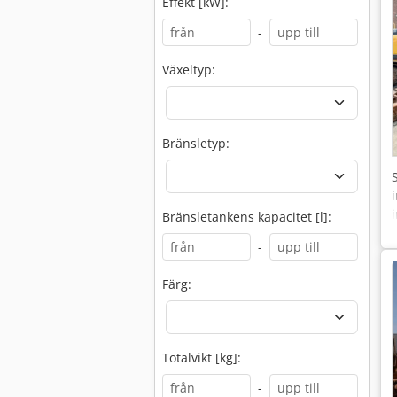
Effekt [kW]:
-
Växeltyp:
Bränsletyp:
Bränsletankens kapacitet [l]:
-
Färg:
Totalvikt [kg]:
-