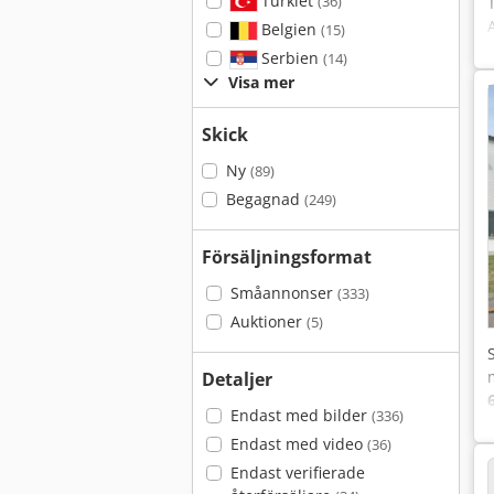
Turkiet
(36)
Belgien
(15)
Serbien
(14)
Visa mer
Skick
Ny
(89)
Begagnad
(249)
Försäljningsformat
Småannonser
(333)
Auktioner
(5)
Detaljer
Endast med bilder
(336)
Endast med video
(36)
Endast verifierade