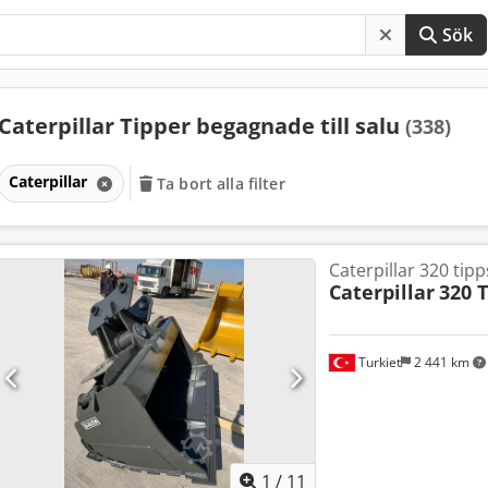
Sök
Caterpillar Tipper begagnade till salu
(338)
Caterpillar
Ta bort alla filter
Caterpillar 320 tip
Caterpillar
320 T
Turkiet
2 441 km
1
/
11