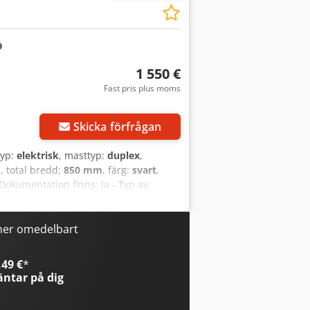
vänligen ring: Erik Kortum: WhatsApp
ll eventuella fel och
1 550 €
Fast pris plus moms
Skicka förfrågan
typ:
elektrisk
, masttyp:
duplex
,
m
, total bredd:
850 mm
, färg:
svart
,
- Dokumentation finns: Ja - Typ av
at finns: Nej - Serienummer: 7XL00043 -
ihöjd: 1950 mm - Gaffellängd: 1140 mm -
iinformation: - Märke/Typ: PZS 345 -
ner omedelbart
g: 24 V - Behållarens längd [mm]: 790 -
x Adezrmgleqea - Transportmått: 1960
49 €
*
ansportförpackningar [st]: 1 Finansiell
ntar på dig
eskattning: Moms kan dras av för
kter inom industrisektorn Koen van