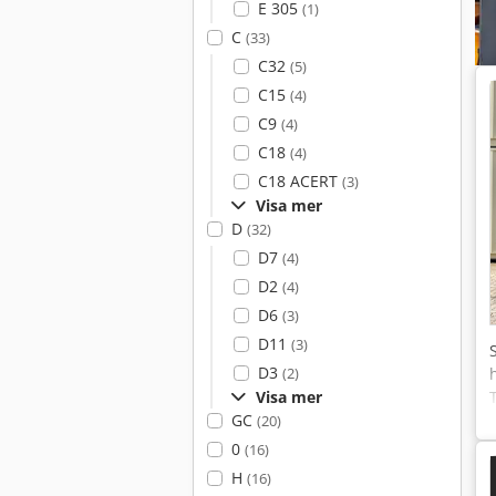
E 305
(1)
C
(33)
C32
(5)
C15
(4)
C9
(4)
C18
(4)
C18 ACERT
(3)
Visa mer
D
(32)
D7
(4)
D2
(4)
D6
(3)
D11
(3)
D3
(2)
Visa mer
GC
(20)
0
(16)
H
(16)