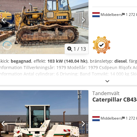
Middelbeers
1 272
1
/
13
Skick:
begagnad
, effekt:
103 kW (140,04 hk)
, bränsletyp:
diesel
, fär
information Tillverkningsår: 1979 Modellår: 1979 Csdpeun Rlqofx
information Antal cylindrar: 6 Drivning: Band Tomvikt: 14 000 kg Ski
Tekniskt skick: Bra Optiskt skick: Dåligt Finansiell information Pris:
Kontakta Ernst van Hek för mer information.
Tandemvält
Caterpillar
CB43
Middelbeers
1 272