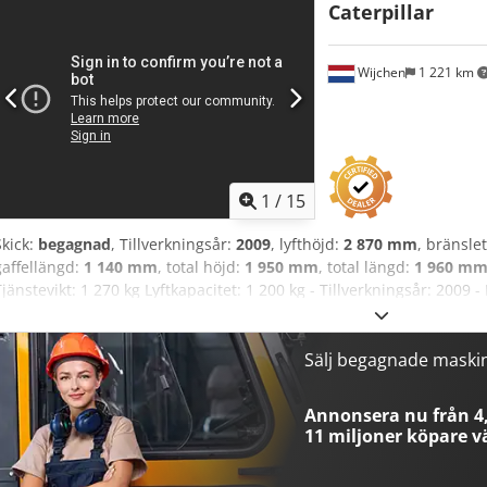
Caterpillar
900 euro, exklusive moms + 19 % moms. ---- Vid ytterligare frågor, 
*All information lämnas utan garanti, och vi förbehåller oss rätten ti
mellanförsäljning.*
Wijchen
1 221 km
1
/
15
Skick:
begagnad
, Tillverkningsår:
2009
, lyfthöjd:
2 870 mm
, bränsle
gaffellängd:
1 140 mm
, total höjd:
1 950 mm
, total längd:
1 960 m
Tjänstevikt: 1 270 kg Lyftkapacitet: 1 200 kg - Tillverkningsår: 2009 
dokumentation: Bruksanvisning - CE-märkning finns: Ja - CE-certifik
Typ: Stående staplare - Lyftkraft: 1200 kg - LyftHöjd: 2870 mm - Fr
Gaffelbredd: 560 mm - Mast: Duplex - Drivsystem: Elektriskt - Batter
Sälj begagnade maski
Batteriets tillverkningsår: 2009 - Kapacitet: 345 Ah - Batterispännin
Behållarens bredd [mm]: 210 - Behållarens höjd [mm]: 640 Chodpf
Annonsera nu från 4,
mm x 850 mm x 1950 mm (l x b x h) - Transportvikt [kg]: 1270 kg - Tr
11 miljoner köpare
vä
information Moms: Angivet pris är exklusive moms Moms/marginalb
företag Leverans och inbyte är möjligt när som helst för alla produ