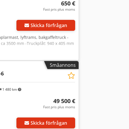
 Aozpadxob Nof Vi har de bästa
650 €
runt om i Europa. Vi är även
Fast pris plus moms
ch punktliga leveranser. Innan leverans
ntroll. Alla nödvändiga reparationer
kundens begäran, utföra besiktning av
Skicka förfrågan
huvudmål är att tillfredsställa
ereda maskiner och göra kunden nöjd –
taplarmast, lyftrams, bakgaffeltruck -
ör att ta del av våra tjänster. Behöver
: ca 3500 mm -Truckplåt: 940 x 405 mm
Småannons
-6
1 480 km
49 500 €
Fast pris plus moms
Skicka förfrågan