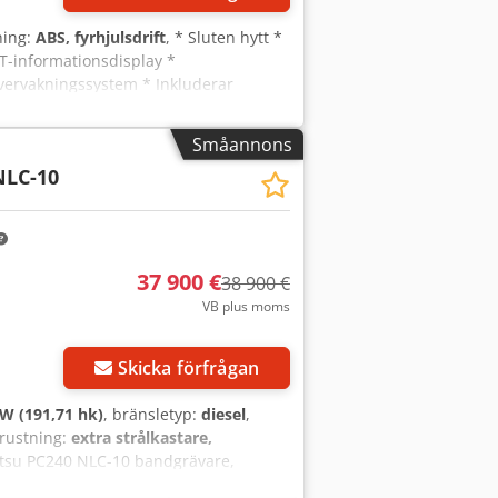
ning:
ABS, fyrhjulsdrift
, * Sluten hytt *
FT-informationsdisplay *
vervakningssystem * Inkluderar
ordonsnummer 12318 ----Med reservation
Småannons
NLC-10
37 900 €
38 900 €
VB plus moms
Skicka förfrågan
W (191,71 hk)
, bränsletyp:
diesel
,
trustning:
extra strålkastare,
tsu PC240 NLC-10 bandgrävare,
bbfäste, i rent skick, omedelbart