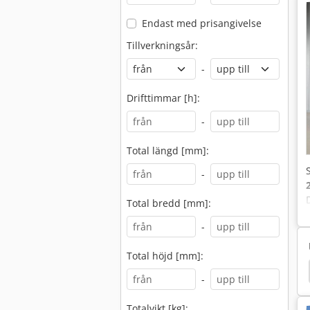
Endast med prisangivelse
Tillverkningsår:
-
Drifttimmar [h]:
-
Total längd [mm]:
-
Total bredd [mm]:
-
Total höjd [mm]:
Neuson Minidumper
Wacker Neuson Minigrävare
-
Totalvikt [kg]: