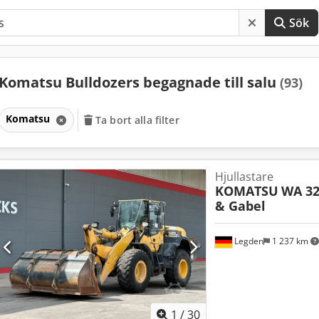
Sök
Komatsu Bulldozers begagnade till salu
(93)
Komatsu
Ta bort alla filter
Hjullastare
KOMATSU
WA 32
& Gabel
Legden
1 237 km
1
/
30