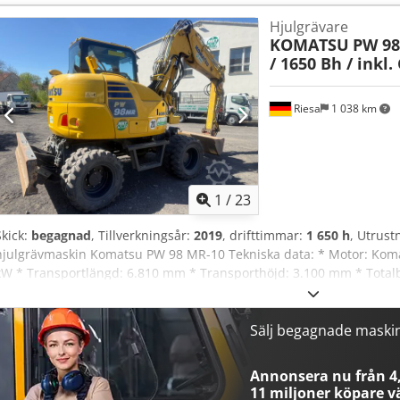
körklar, transportbredd 3 m, AC, transport och leverans möjligt. V
Hjulgrävare
även på helger. Vi ordnar även tull- och exporthandlingar. Cedoxw
KOMATSU
PW 98
/ 1650 Bh / inkl
Riesa
1 038 km
1
/
23
Skick:
begagnad
, Tillverkningsår:
2019
, drifttimmar:
1 650 h
, Utrust
hjulgrävmaskin Komatsu PW 98 MR-10 Tekniska data: * Motor: Koma
kW * Transportlängd: 6.810 mm * Transporthöjd: 3.100 mm * Total
7.860 mm * Max grävdjup: 4.055 mm Utrustning inkl.: * Dubbelmon
(gott skick) * Common Rail-diesel direktinsprutning med kyld EGR-
dieseloxidationskatalysator (KDOC), utan DPF * 3 körlägen (krypläge 
Sälj begagnade maski
pendlingsvinkel, med automatisk och manuell låsning * Farthållare
luftkonditionering * Justerbar förarstol med säkerhetsbälte * Hög
Annonsera nu från 4,
bom med sticka 1.650 mm * Extra 2-vägsventil med hydraulkrets som
11 miljoner köpare
vä