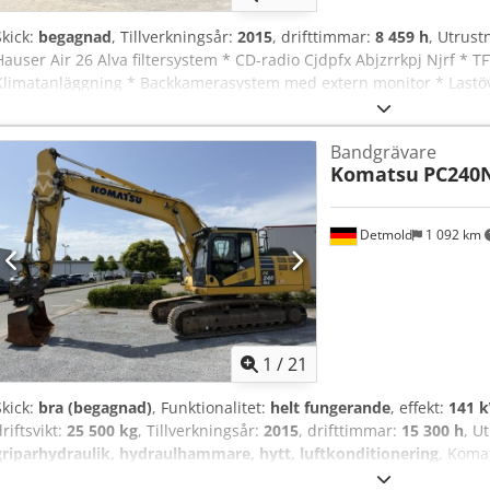
Skick:
begagnad
, Tillverkningsår:
2015
, drifttimmar:
8 459 h
, Utrust
Hauser Air 26 Alva filtersystem * CD-radio Cjdpfx Abjzrrkpj Njrf * T
Klimatanläggning * Backkamerasystem med extern monitor * Lastö
lastskopa och pallgaffel * 123 kW motoreffekt * VSC * K-TCS ----F
för fel och mellanförsäljning.
Bandgrävare
Komatsu
PC240
Detmold
1 092 km
1
/
21
Skick:
bra (begagnad)
, Funktionalitet:
helt fungerande
, effekt:
141 k
driftsvikt:
25 500 kg
, Tillverkningsår:
2015
, drifttimmar:
15 300 h
, U
griparhydraulik, hydraulhammare, hytt, luftkonditionering
, Koma
årsmodell 2015, med 15 300 drifttimmar, hydraulisk släntskopa, sna