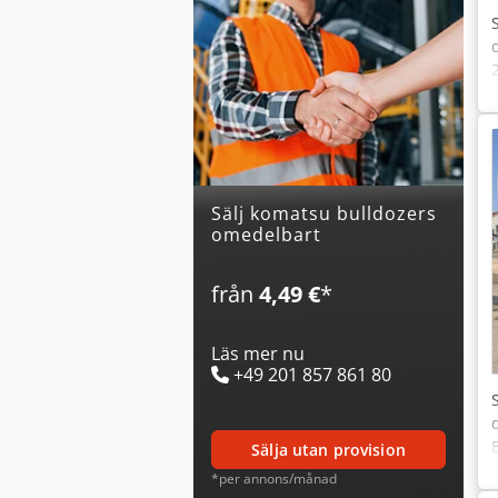
Sälj komatsu bulldozers
omedelbart
från
4,49 €
*
Läs mer nu
+49 201 857 861 80
sälja utan provision
*per annons/månad