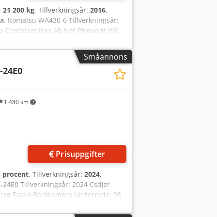
t:
21 200 kg
, Tillverkningsår:
2016
,
pa
, Komatsu WA430-6 Tillverkningsår:
o Credpfszr Ifisx Ab Nef Pfreundt WK
5: ca 60–70 % kvar Skopa – 3,7 m³
ikt: 21,2 ton.
Småannons
-24E0
1 480 km
Prisuppgifter
 procent
, Tillverkningsår:
2024
,
-24E0 Tillverkningsår: 2024 Csdjzr
gning Radio Backkamera Underrede: 95
PA-certifierad Transportmått: 5,5 x 3 x