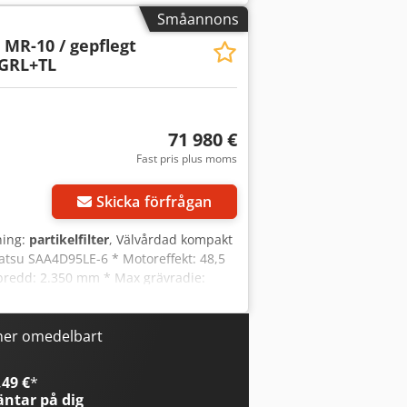
isning möjlig efter överenskommelse
Småannons
wzdopfx Ab Nsrf
 MR-10 / gepflegt
. GRL+TL
71 980 €
Fast pris plus moms
Skicka förfrågan
ning:
partikelfilter
, Välvårdad kompakt
tsu SAA4D95LE-6 * Motoreffekt: 48,5
bredd: 2.350 mm * Max grävradie:
terade däck 8.25-20 med distansringar
teknik * Komatsu
/ Lo / Hi) * Framaxel med 6°
ner omedelbart
 * Komtrax nivå 4 * Värme och
upplöst LCD-skärm * Anpassningsbar
49 €
*
 kan bytas till hammardrift *
ntar på dig