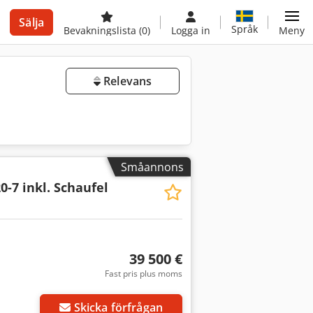
Sälja
Språk
Bevakningslista
(0)
Logga in
Meny
Relevans
Småannons
0-7 inkl. Schaufel
39 500 €
Fast pris plus moms
Skicka förfrågan