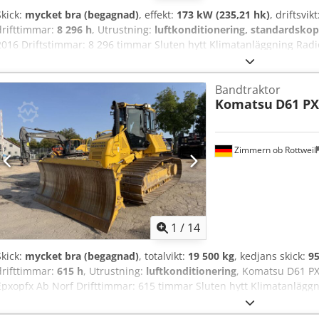
Skick:
mycket bra (begagnad)
, effekt:
173 kW (235,21 hk)
, driftsvik
drifttimmar:
8 296 h
, Utrustning:
luftkonditionering, standardsko
2016 Driftstimmar: 8 296 timmar Sluten hytt Klimatanläggning Radi
50-XS-våg Backkamera Centraliserat smörjsystem Däckstorlek 23,5R2
Motor med 173 kW CE-märkning Transportmått: 8,4 x 3 x 3,5 m Driftv
Bandtraktor
Komatsu
D61 PX
Zimmern ob Rottweil
1
/
14
Skick:
mycket bra (begagnad)
, totalvikt:
19 500 kg
, kedjans skick:
95
drifttimmar:
615 h
, Utrustning:
luftkonditionering
, Komatsu D61 PX
Epxopfx Ab Norf Drifttimmar: 615 timmar Sluten hytt Klimatanläg
% i gott skick Markplåtar, 850 mm breda PAT-skylt Ripperventil CE/E
3,15 m Arbetsvikt: 19,5 ton