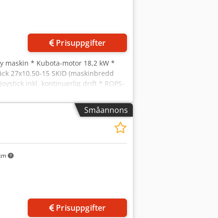
Prisuppgifter
Ny maskin * Kubota-motor 18,2 kW *
 Däck 27x10.50-15 SKID (maskinbredd
ystick inkl. kontinuerlig drift * ROPS-
radio - mekaniskt fjädrad, justerbar
ill 20 km/h * Vägbelysning (halogen) *
Småannons
ppling * Standardskopa 1 200 mm bred
 km
Prisuppgifter