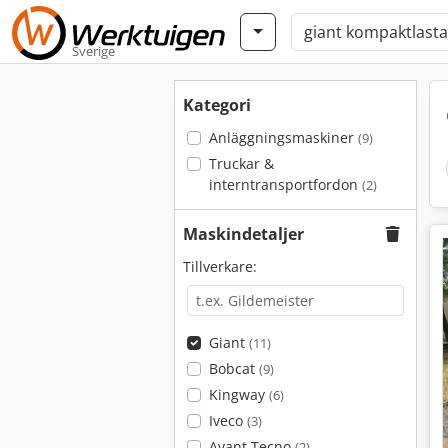
Sverige
Kategori
Anläggningsmaskiner
(9)
Truckar &
interntransportfordon
(2)
Maskindetaljer
Tillverkare:
Giant
(11)
Bobcat
(9)
Kingway
(6)
Iveco
(3)
Avant Tecno
(2)