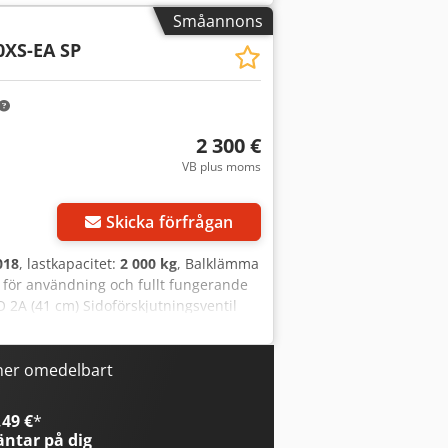
ier IV final Tillverkningsland: NL
Småannons
on. = Ytterligare alternativ och
0XS-EA SP
drauliska styrkrets -
yddsgaller -> Hyttskyddsgaller mot
ande varningslampa -
2 300 €
VB plus moms
Skicka förfrågan
018
, lastkapacitet:
2 000 kg
, Balklämma
ar för användning och fullt fungerande
O 2A (41 cm) Sidoförskjutningsventil
mm Klämmor 770 mm ID OS1750
ner omedelbart
49 €
*
ntar på dig