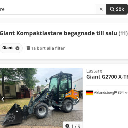
Sök
Giant Kompaktlastare begagnade till salu
(11)
Giant
Ta bort alla filter
Lastare
Giant
G2700 X-T
Altlandsberg
894 k
1
/
9