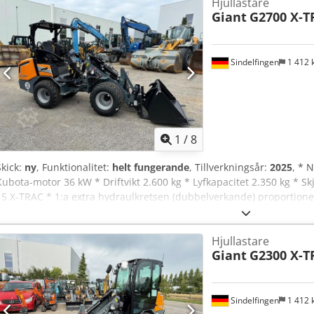
Hjullastare
Giant
G2700 X-T
Sindelfingen
1 412
1
/
8
Skick:
ny
, Funktionalitet:
helt fungerande
, Tillverkningsår:
2025
, * 
Kubota-motor 36 kW * Driftvikt 2.600 kg * Lyfkapacitet 2.350 kg * 
15 X-TRAC * 1:a extra hydraulkretsen (dubbelverkande) proportionell 
Fällbart deluxe ROPS / FOPS säkerhetstak * StVZO-paket upp till 20
Stänkskärmsbreddare * Bakviktplatta 62 kg under maskinen Dcjdp
Hjullastare
1.400 mm bred och pallgafflar 1.000 mm
Giant
G2300 X-T
Sindelfingen
1 412