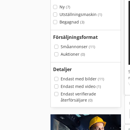
Ny
(7)
Utställningsmaskin
(1)
Begagnad
(3)
Försäljningsformat
Småannonser
(11)
Auktioner
(0)
Detaljer
Endast med bilder
(11)
Endast med video
(1)
Endast verifierade
återförsäljare
(0)
Caterpillar Grader
Balklämma