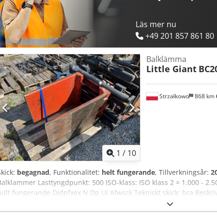
Läs mer nu
+49 201 857 861 80
Balklämma
Little Giant
BC2
Strzałkowo
868 km
1
/
10
Skick:
begagnad
, Funktionalitet:
helt fungerande
, Tillverkningsår:
2
Balklammer Lasttyngdpunkt: 500 ISO-klass: ISO klass 2 = 1.000 - 2.5
fullt fungerande Djdpfxex N Dp Uj Afwsck Tekniskt skick: bra Beskriv
sideshift-ventil, kapacitet 2000 kg, öppningsintervall 540-1800 
OS1751