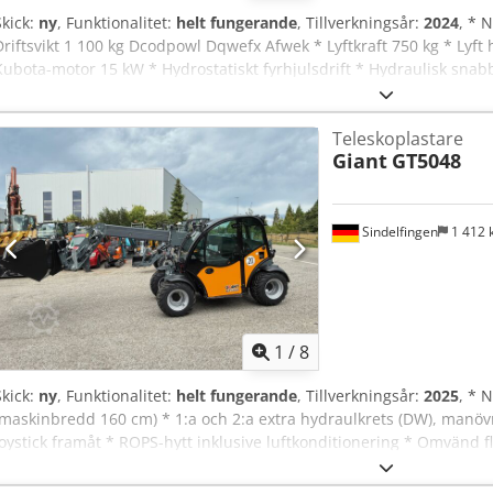
Skick:
ny
, Funktionalitet:
helt fungerande
, Tillverkningsår:
2024
, * 
Driftsvikt 1 100 kg Dcodpowl Dqwefx Afwek * Lyftkraft 750 kg * Lyf
Kubota-motor 15 kW * Hydrostatiskt fyrhjulsdrift * Hydraulisk snabb
Teleskoplastare
Giant
GT5048
Sindelfingen
1 412
1
/
8
Skick:
ny
, Funktionalitet:
helt fungerande
, Tillverkningsår:
2025
, * 
(maskinbredd 160 cm) * 1:a och 2:a extra hydraulkrets (DW), manövr
joystick framåt * ROPS-hytt inklusive luftkonditionering * Omvänd flä
hundgångsstyrning * Luftfjädrad, justerbar komfortsits * Extra arbe
lyftarmen * Bakviktsplatta 180 kg inklusive rangerdrag * Batteri 1