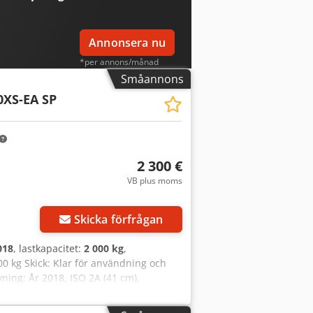
Annonsera nu
*per annons/månad
Småannons
0XS-EA SP
2 300 €
VB plus moms
Skicka förfrågan
018
, lastkapacitet:
2 000 kg
,
00 kg Skick: Klar för användning och
ning: År 2018, ISO 2A (41 cm),
mm, bredd 1020 mm, klämmor 770 mm, ID