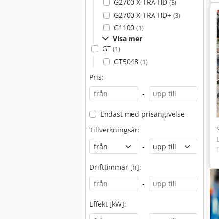
G2700 X-TRA HD
(3)
G2700 X-TRA HD+
(3)
G1100
(1)
Visa mer
GT
(1)
GT5048
(1)
Pris:
-
Endast med prisangivelse
Tillverkningsår:
-
Drifttimmar [h]:
-
Effekt [kW]: