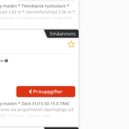
Ny maskin * Teleskopisk hjullastare *
t höjd 2,82 m * Genomfartshöjd 2,06 m *
växlare * Standard skopa * Pallgaffel
Småannons
 km
Prisuppgifter
Ny maskin * Däck 31x15.50-15 X-TRAC
eras via proportionell skjutreglage på
kt * 4-hjuls-, 2-hjuls- och
tsstrålkastare halogen framtill på
00 Ah Dcsdpjw Hxugofx Afwek *