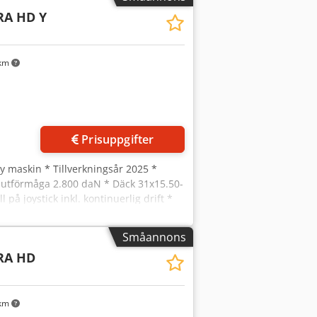
RA HD Y
 km
Prisuppgifter
Ny maskin * Tillverkningsår 2025 *
Skjutförmåga 2.800 daN * Däck 31x15.50-
på joystick inkl. kontinuerlig drift *
 km/h * Vägbelysning (halogen) *
jwmbxzofx Afwek * Standardskopa
Småannons
RA HD
 km