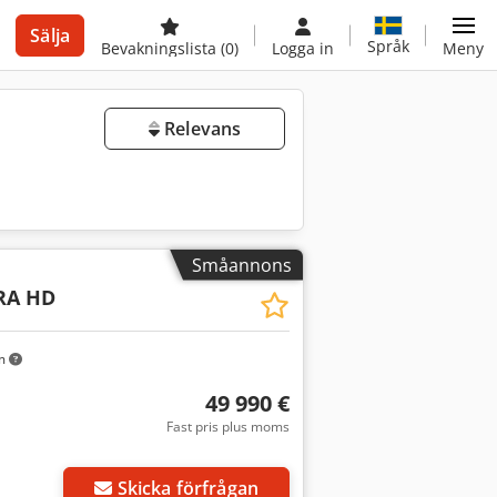
Sälja
Språk
Bevakningslista
(0)
Logga in
Meny
Relevans
Småannons
RA HD
m
49 990 €
Fast pris plus moms
Skicka förfrågan