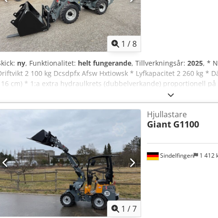
1
/
8
Skick:
ny
, Funktionalitet:
helt fungerande
, Tillverkningsår:
2025
, * 
Driftvikt 2 100 kg Dcsdpfx Afsw Hxtiowsk * Lyfkapacitet 2 260 kg *
116 cm) * 1:a extra hydraulkrets (dubbelverkande) proportionell på jo
hytt inkl. värme/2 speglar/2x halogenarbetsstrålkastare fram & bak/
komfortstol med säkerhetsbälte och armstöd * StVZO-paket för upp t
Hjullastare
Stänkskyddsförlängning * Bakre viktplatta (90 kg) inkl. manöverko
Giant
G1100
och pallgafflar 1 000 mm
Sindelfingen
1 412
1
/
7