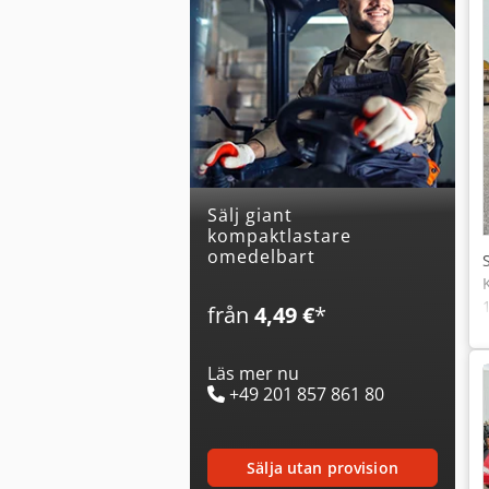
Sälj giant
kompaktlastare
omedelbart
från
4,49 €
*
Läs mer nu
+49 201 857 861 80
sälja utan provision