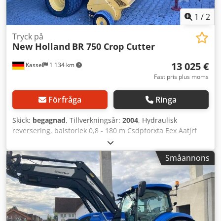
avtalsförberedelse. Uppgifterna i annonsen är utan garanti
och utgör inga garanterade egenskaper.
1
/
2
Tryck på
New Holland
BR 750 Crop Cutter
13 025 €
Kassel
1 134 km
Fast pris plus moms
Förfråga
Ringa
Skick:
begagnad
, Tillverkningsår:
2004
, Hydraulisk
reversering, balstorlek 0,8 - 180 m Csdpforxta Eex Aatjrf
Småannons