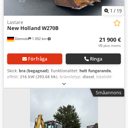
1
/
19
Lastare
New Holland
W270B
21 900 €
Detmold
1 092 km
VB plus moms
Förfråga
Ringa
Skick:
bra (begagnad)
, Funktionalitet:
helt fungerande
,
effekt:
216 kW (293,68 hk)
, bränsletyp:
diesel
, totalvikt:
24 000 kg
, Tillverkningsår:
2008
, drifttimmar:
9 800 h
,
Utrustning:
fyrhjulsdrift, hytt
, New Holland W270B
Småannons
hjullastare, årsmodell 2008 med ca 9 800 drifttimmar, rent
skick, omedelbart klar för användning, tillåten totalvikt 24
000 kg, transport och leverans möjligt, belägen vid Lübeck,
visning möjlig när som helst. Crodozbuqlopfx Aatof