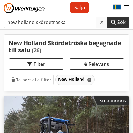
Sälja
Sök
New Holland Skördetröska begagnade
till salu
(26)
Filter
Relevans
New Holland
Ta bort alla filter
Småannons