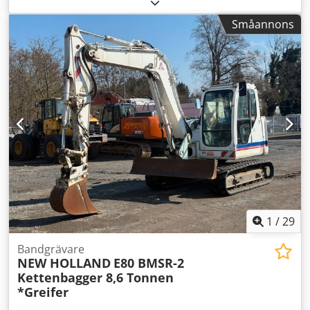
Holland MH Plus mobilgrävare med svängbom ---- *
Tillverkare: New Holland * Modell: MH Plus * Årsmodell:
Småannons
2007 * Färg: Gul * Sluten hytt * kW/hk: 105 kW / 143 hk *
Däck: 10.00 - / dubbla däck * Avläst drifttid: ca 7,4 timmar
* Svängbom (Verstellausleger) * Grip * 270-graders kamera
* Rundstrålkastare * Max hastighet: km/h * Hydraulkrets
för grip * Arbetsstrålkastare fram på hyttaket * Dieseltank:
270 liter Cjdey Sragopfx Aatsrf * Hydrauloljetank: 140 liter
Observera möjliga fel i annonsen: Trots noggrann
utformning av annonsen kan det förekomma fel i texten
eller uppgifterna. Vi ansvarar inte för eventuella fel,
ändringar eller mellanförsäljningar. All information ges
utan garanti. Kontakta oss gärna för att verifiera detaljer
eller om ni har fler frågor.
1
/
29
Bandgrävare
NEW HOLLAND
E80 BMSR-2
Kettenbagger 8,6 Tonnen
*Greifer