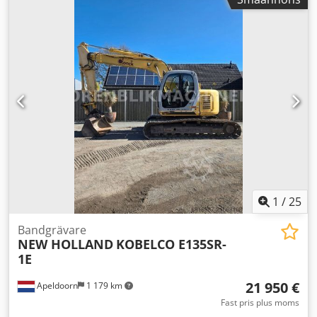
1
/
25
Bandgrävare
NEW HOLLAND
KOBELCO E135SR-
1E
21 950 €
Apeldoorn
1 179 km
Fast pris plus moms