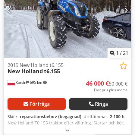
1
/
21
2019 New Holland t6.155
New Holland
t6.155
46 000 €
Karsin
695 km
50 000 €
Fast pris plus moms
Förfråga
Ringa
Skick:
reparationsbehov (begagnad)
, drifttimmar:
2 100 h
,
New Holland T6.155 traktor efter vältning. Startar och kör,
2100 timmar. Codpfsyl S S Uex Aatorf