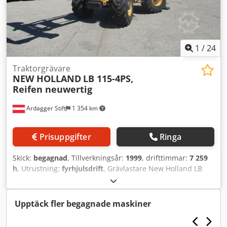
1
/
24
Traktorgrävare
NEW HOLLAND
LB 115-4PS,
Reifen neuwertig
Ardagger Stift
1 354 km
Prisuppgifter
Ringa
Skick:
begagnad
, Tillverkningsår:
1999
, drifttimmar:
7 259
h
, Utrustning:
fyrhjulsdrift
, Grävlastare New Holland LB
115, 4 hk, med "hundstyrning", däck i nyskick,
grävmaskinen har österrikiska registreringshandlingar,
egenvikt: 8 300 kg, chassinummer: 031015705, kontakt:
Upptäck fler begagnade maskiner
Ivelina Redl (ryska, bulgariska, serbiska, engelska, tyska),
telefonnummer: [telefonnummer], med reservation för fel