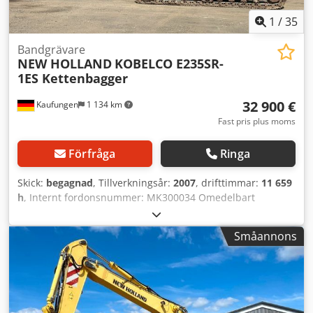
1
/
35
Bandgrävare
NEW HOLLAND
KOBELCO E235SR-
1ES Kettenbagger
32 900 €
Kaufungen
1 134 km
Fast pris plus moms
Förfråga
Ringa
Skick:
begagnad
, Tillverkningsår:
2007
, drifttimmar:
11 659
h
, Internt fordonsnummer: MK300034 Omedelbart
tillgänglig på vår gård i Kaufungen Mer information finns
hos: * Golec Nutzfahrzeuge GmbH (tyska, engelska,
Småannons
bulgariska, ryska) * Viktoria Sologubova (polska, ryska,
ukrainska, engelska) Med reservation för felskrivningar. Vi
tar gärna ditt begagnade fordon i inbyte. Finansiering kan
ordnas direkt hos oss. GOLEC NUTZFAHRZEUGE GMBH Vi
talar: tyska, engelska, spanska, polska, ukrainska, ryska,