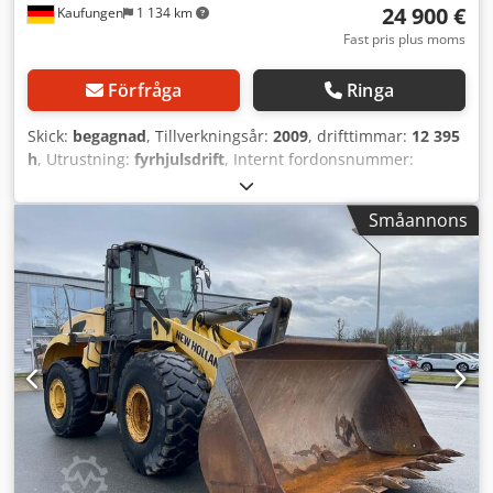
24 900 €
Kaufungen
1 134 km
Fast pris plus moms
Förfråga
Ringa
Skick:
begagnad
, Tillverkningsår:
2009
, drifttimmar:
12 395
h
, Utrustning:
fyrhjulsdrift
, Internt fordonsnummer:
G400017 Omedelbart tillgänglig på vår gård i Kaufungen
Mer information hos: * Golec Nutzfahrzeuge GmbH (tyska,
Småannons
engelska, bulgariska, ryska) * Viktoria Sologubova (polska,
ryska, ukrainska, engelska) Drifttimmar: 12 395
Luftkonditionering Snabbfäste Lehnhoff MS08 Crjdpoyvm
Awsfx Aatof Vikt: 8 590 kg Schaktblad Motor: Isuzu
Smalskopa 400 mm skär Smalskopa 900 mm skär Grip 600
mm Med reservation för eventuella fel Vi tar gärna ditt
begagnade fordon i inbyte. Finansiering direkt hos oss är
möjlig. GOLEC NUTZFAHRZEUGE GMBH Vi talar: tyska,
engelska, spanska, polska, ukrainska, ryska, bulgariska.