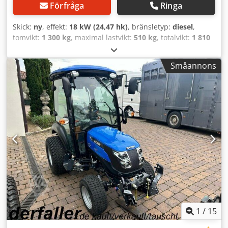
Förfråga
Ringa
Skick:
ny
, effekt:
18 kW (24,47 hk)
, bränsletyp:
diesel
,
tomvikt:
1 300 kg
, maximal lastvikt:
510 kg
, totalvikt:
1 810
kg
, färg:
blå
, växeltyp:
mekanisk
, fjädring:
annan
, antal
säten:
1
, total längd:
2 895 mm
, Utrustning:
Småannons
differentialspärr, fyrhjulsdrift
, Servostyrning, diesel,
fyrhjulsdrift, 18,2 kW, 1 319 cm³, hydrostatdrift, 3-cylindrig,
20 km/h, differentialspärr, servostyrning, 1 sittplats, analog
bränslemätare, arbetsstrålkastare bak, svängbar, 2 främre
vikter à 15 kg, välteskyddsbåge med varningsljus,
diagonaldäck fram: 6.0-12, bak: 8.30-20, total längd 2 895
mm, vikt 1 300 kg, tillåten totalvikt 1 810 kg. Gräsmattedäck
möjliga mot en merkostnad på 500,00 € netto. FÖR OSS ÄR
SKICK OCH MAGKÄNSLA AVGÖRANDE, PRISET ÄR
SEKUNDÄRT. Vid frågor kontakta gärna Herr Faller på det
angivna numret. //BYTE, INBYTE ELLER BELÅNING AV DITT
FORDON SAMT FINANSIERING MÖJLIG! All information ges
utan ansvar. Fler erbjudanden finns på vår hemsida.
Beskrivningen och angivna data är inte bindande och
1
/
15
utgör ingen utfästelse. Det är köpeavtalet i bilhallen som