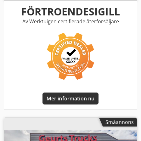
tryckluftsbroms
, Frontlastare Alö Quicke Michelin-däck /
Codpfx Aaetncb Iotjrf
FÖRTROENDESIGILL
Av Werktuigen certifierade återförsäljare
Mer information nu
Småannons