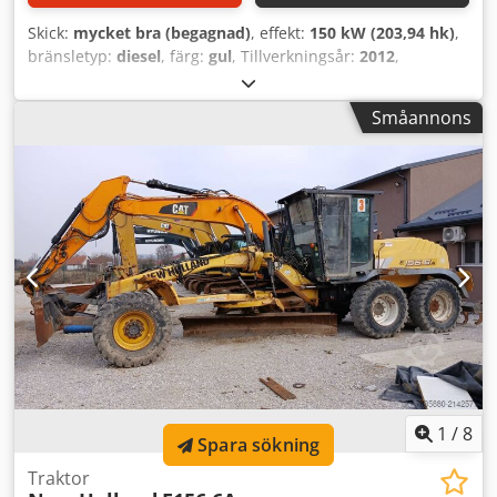
Skick:
mycket bra (begagnad)
, effekt:
150 kW (203,94 hk)
,
bränsletyp:
diesel
, färg:
gul
, Tillverkningsår:
2012
,
drifttimmar:
4 237 h
, Tillverkningsår: 2012 Drivning:
Hjuldrev Antal cylindrar: 6 Egenvikt: 17 000 kg
Småannons
Arbetsbredd: 427 cm Tekniskt skick: mycket bra Optiskt
skick: mycket bra NEW HOLLAND RG 200 B MOTORGRADER
+ RIPPER, ÅRSMODELL 2012, DRIFTTIMMAR: 4237 Drivning:
6x4 Motor: 6-cylindrig turbodiesel Effekt: 200 hk (150 kW)
vid 2 200 rpm Arbetande vikt: 16 000 kg (35 274 lbs)
Skärlängd: 4,27 m (14 fot) Max. lyfthöjd över mark: 450 mm
(17,7 tum) Max. sänkning under mark: 725 mm (28,5 tum)
Hydraulflöde: 130 l/min (34,3 GPM) Credpfx Aajw Hqb Sotjf
Växellåda: Helautomatisk PowerShift, 6 fram-/3 backväxlar
Vändradie: 7,4 m (24 fot 3 tum) Max. hastighet
(framåt/bakåt): 45 km/h (28 mph) / 30 km/h (19 mph) Följ
oss på Instagram, Facebook och TikTok för att se videor på
våra lastbilar och maskiner till salu. VI TALAR TYSKA WE
SPEAK ENGLISH HABLAMOS ESPAÑOL
1
/
8
Spara sökning
Traktor