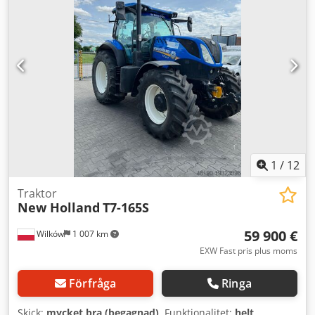
1
/
12
Traktor
New Holland
T7-165S
59 900 €
Wilków
1 007 km
EXW Fast pris plus moms
Förfråga
Ringa
Skick:
mycket bra (begagnad)
, Funktionalitet:
helt