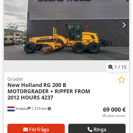
1
/
15
Grader
New Holland
RG 200 B
MOTORGRADER + RIPPER FROM
2012 HOURS 4237
69 000 €
Andelst
1 214 km
VB plus moms
Förfråga
Ringa