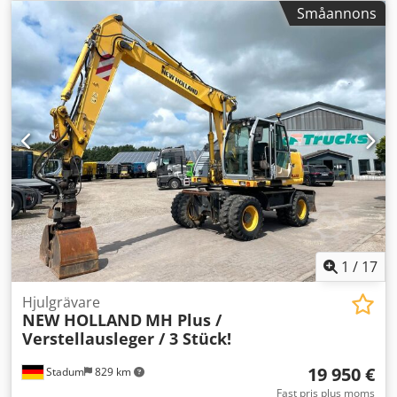
Småannons
1
/
17
Hjulgrävare
NEW HOLLAND
MH Plus /
Verstellausleger / 3 Stück!
19 950 €
Stadum
829 km
Fast pris plus moms