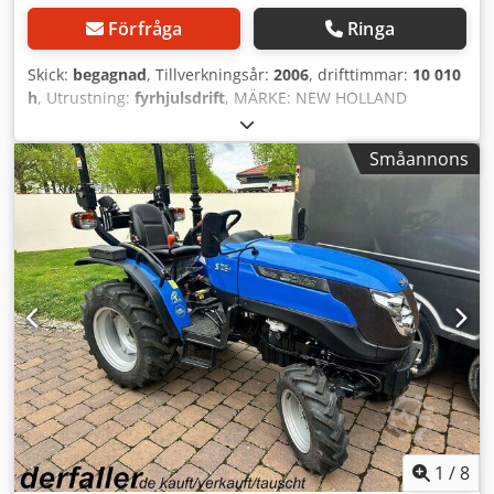
Förfråga
Ringa
Skick:
begagnad
, Tillverkningsår:
2006
, drifttimmar:
10 010
h
, Utrustning:
fyrhjulsdrift
, MÄRKE: NEW HOLLAND
KOBELCO MODELL: E135SR-1E TILLVERKNINGSÅR: 2006 CE-
MÄRKT: JA DRIFTTIMMAR: 10.010 BAND/LARVBAND: 60%
Småannons
EFFEKT: 63KW MOTOR: ISUZU BB-4BG VIKT: 14.100KG
TILLVAL: Codpfx Asyzliyjatsrf - HYDRAULISKT
SNABBKOPPLING - BAND 60% BRA - KLIMATANLÄGGNING -
RÖRDRAGNING FÖR HAMMARE - SORTERINGSFUNKTION -
GOTT SKICK PRISET ÄR EXKL. MOMS KORENBLIK
MACHINERY BV. VEENWEG 56 7336AG APELDOORN
NEDERLÄNDERNA MOMSNR: NL864089764B01
1
/
8