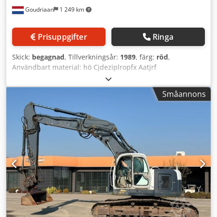
Goudriaan
1 249 km
Prisuppgifter
Ringa
Skick:
begagnad
, Tillverkningsår:
1989
, färg:
röd
,
Användbart material: hö Cjdeziplropfx Aatjrf
Småannons