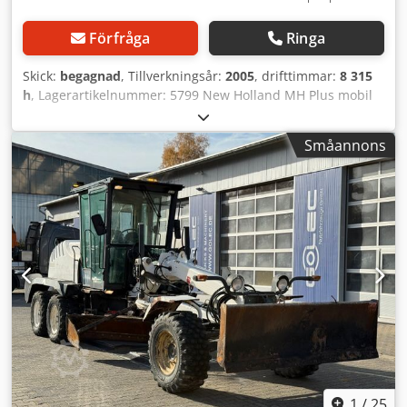
Förfråga
Ringa
Skick:
begagnad
, Tillverkningsår:
2005
, drifttimmar:
8 315
h
, Lagerartikelnummer: 5799 New Holland MH Plus mobil
grävmaskin med justerbar arm och 2-skalsgrip Credpjzntg
Refx Aatjf ----* Tillverkare: New Holland * Modell: MH Plus
Småannons
* Tillverkningsår: 05 * kW: 98 kW / 133 hk * Däck: 10.00 - /
Dubbeldäck * Avlästa driftstimmar: ca 8 315 timmar * Färg:
Gul * Sluten hytt * Justerbar arm * Grip * 270-graders
kamera * Roterande varningslampa * Maxhastighet km/h *
Ytterligare hydraulanslutningar * Arbetsstrålkastare fram
på hyttaket * 270 liters dieseltank * 140 liters
hydrauliktank Anmärkning angående eventuella fel i
annonsen: Trots noggrann sammanställning av annonsen
kan enstaka fel ha smugit sig in i texten eller uppgifterna.
Vi tar inget ansvar för fel, ändringar eller
mellanförsäljningar. All information lämnas utan garanti.
Vänligen kontakta oss för att kontrollera detaljer eller för
att få svar på ytterligare frågor.
1
/
25