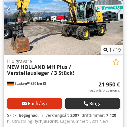
bulgariska. Crjdpfxoyzk Iue Aatsf
1
/
19
Hjulgrävare
NEW HOLLAND
MH Plus /
Verstellausleger / 3 Stück!
21 950 €
Stadum
829 km
Fast pris plus moms
Förfråga
Ringa
Skick:
begagnad
, Tillverkningsår:
2007
, drifttimmar:
7 420
h
, Utrustning:
fyrhjulsdrift
, Lagernummer: 5801 New