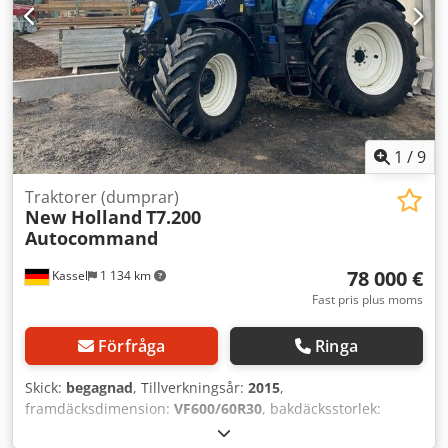
1
/
9
Traktorer (dumprar)
New Holland
T7.200
Autocommand
78 000 €
Kassel
1 134 km
Fast pris plus moms
Förfråga
Ringa
Skick:
begagnad
, Tillverkningsår:
2015
,
framdäcksdimension:
VF600/60R30
, bakdäcksstorlek:
650/65R42
, Utrustning:
fram kraftuttag, frontlastare,