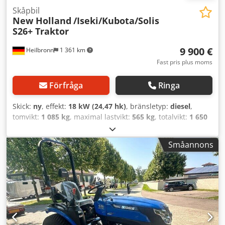
Skåpbil
New Holland
/Iseki/Kubota/Solis
S26+ Traktor
9 900 €
Heilbronn
1 361 km
Fast pris plus moms
Förfråga
Ringa
Skick:
ny
, effekt:
18 kW (24,47 hk)
, bränsletyp:
diesel
,
tomvikt:
1 085 kg
, maximal lastvikt:
565 kg
, totalvikt:
1 650
kg
, färg:
blå
, växeltyp:
mekanisk
, fjädring:
annan
, antal
säten:
1
, total längd:
2 760 mm
, Utrustning:
fyrhjulsdrift
,
Småannons
Servostyrning, diesel, manuell växellåda, tillverkningsår
2024, 18,2 kW, 1 319 cm³, fyrhjulsdrift, 1 sittplats,
sidoväxelspak, powershift-växellåda, 6 framåt- och 2
backväxlar, vältskyddsbåge med varningsljus, analog
bränslemätare, arbetsstrålkastare bak svängbara, 2
frontvikter à 15 kg, 3-cylindrig motor, servostyrning, total
längd 2 760 mm, AS-däck, diagonaldäck fram: 6.0-12, bak
8.30-20, vikt 1 085 kg, tillåten totalvikt 1 650 kg. Fordonet