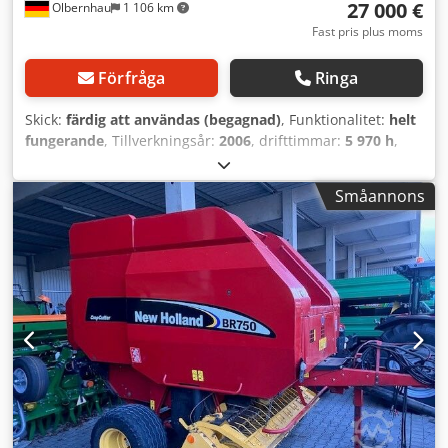
27 000 €
Olbernhau
1 106 km
Fast pris plus moms
Förfråga
Ringa
Skick:
färdig att användas (begagnad)
, Funktionalitet:
helt
fungerande
, Tillverkningsår:
2006
, drifttimmar:
5 970 h
,
maskin-/fordonsnummer:
N6LA5823
, Utrustning:
UVV
säkerhetskontroll, hydraulhammare, hytt,
Småannons
luftkonditionering
, inklusive växlare MH-MS21 -
Hammarledning - Djupt- och släntskopa Försäljning i
befintligt skick Credpfx Aaoy Amm Netof Mellanlagd
försäljning och fel förbehålles uttryckligen! Försäljning
uteslutande enligt våra allmänna villkor. Viktig information:
Trots noggrann kontroll av alla uppgifter i vårt erbjudande
kan fel förekomma. Dessa kan delvis orsakas av
överföringsfel i systemen hos olika plattformsleverantörer.
Därför vill vi påpeka att alla uppgifter ges utan garanti och
inte utgör någon rättslig grund. Rättsligt: Denna
försäljningsannons utgör inte ett anbud i den mening som
avses i §145 BGB. Den innehåller endast information för