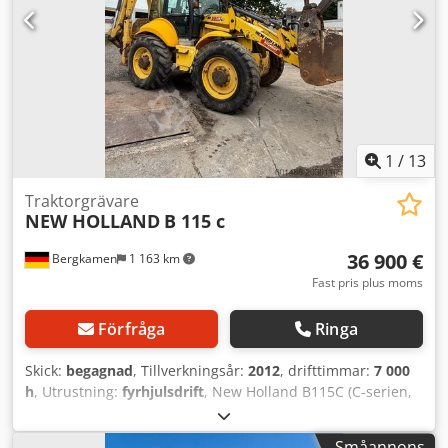
1
/
13
Traktorgrävare
NEW HOLLAND
B 115 c
36 900 €
Bergkamen
1 163 km
Fast pris plus moms
Förfråga
Ringa
Skick:
begagnad
, Tillverkningsår:
2012
, drifttimmar:
7 000
h
, Utrustning:
fyrhjulsdrift
, New Holland B115C (C-serien,
ca tillverkningsår 2012) 110 hk Mycket bra skick Ca 7000,-
Cedsxnvlvopfx Aaterf
Småannons