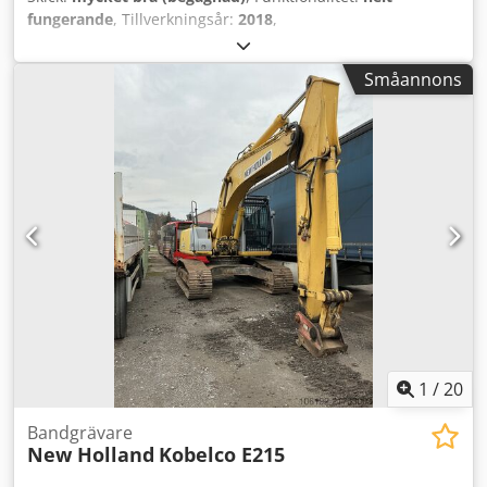
fungerande
, Tillverkningsår:
2018
,
maskin-/fordonsnummer:
T7-165S
, Märke: New Holland
Modell: T7.165S Typ: Lantbrukstraktor Årsmodell: 2018
Småannons
Skick: Utmärkt Effekt: 165 hk RM-nummer: 4 RM
Drifttimmar: 4 300 h Växellådstyp: Semi-automatisk
växellåda Transmissionsnamn: Range Command
Luftkonditionering: Ja Frontlyft: Ja Frontkraftuttag (Front
PTO): Ja Fjädrad framaxel: Ja Fjädrad hytt: Ja Csdpfx Aaswq
A Apetorf Antal hydrauluttag: 4 Framdimension: 540/65R28
Bakdimension: 650/65R38 Slitage fram (%) : 70% kvar
Slitage bak (%) : 70% kvar (AR)
1
/
20
Bandgrävare
New Holland
Kobelco E215