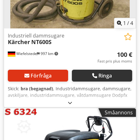
van den Boom
1
/
4
Industriell dammsugare
Kärcher
NT600S
100 €
Wiefelstede
997 km
Fast pris plus moms
Förfråga
Ringa
Skick:
bra (begagnad)
, Industridammsugare, dammsugare,
avskiljare, industridammsugare, våtdammsugare Dodpfx
Aljb Hd U Ujfewa -Anslutning: 220 Volt -Plastbehållare: för
uppsugning av vätskor -Effekt: Watt -Mått: 520/650/H930
Småannons
mm -Vikt: 23 kg