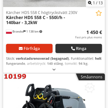
GEKA-anslutningen ingår kostnadsfritt i paketet.
1
/
13
Kärcher HDS 558 C högtryckstvätt 230V
Kärcher
HDS 558 C - 550l/h -
140bar - 3,2kW
1 450 €
Brzesko
1 138 km
Fast pris plus moms
Förfråga
Ringa
Skick:
verkstadsrenoverad (begagnad)
, Funktionalitet:
helt
fungerande
, arbetstryck:
140 stång
, tomvikt:
94 kg
,
inspänning:
230 V
, garantitid:
6 månader
, temperatur:
155
°C
, Högtryckstvätten Kärcher HDS 558 C är en mycket
Småannons
effektiv maskin som även lämpar sig för de tuffaste jobben
i stora anläggningar. Under den omfattande inspektionen
och renoveringen kontrollerade vårt serviceteam maskinen
grundligt och testade alla funktioner. Alla slitna och
förbrukade mekaniska delar har bytts ut mot nya, bland
annat: keramiska kolvar, packningar, lager samt alla O-