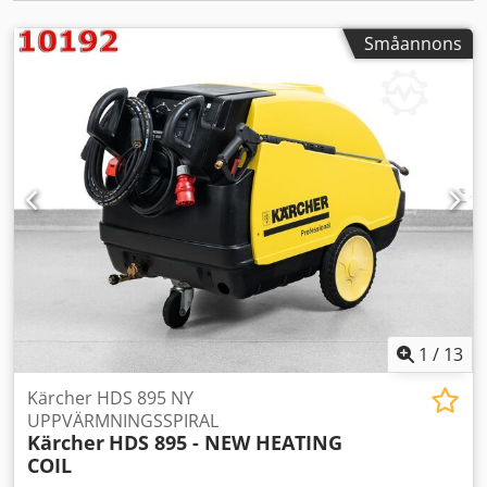
kan maskinen effektivt användas vid tunga arbeten inom
bygg, logistik och jordbruk. Alla maskiner vi erbjuder har
Småannons
individuellt tagna bilder – du köper exakt den maskin du
ser på bilden. Tekniska data: Motor: Honda GX 390 bensin
Pumpeffekt [l/h]: 930 Arbetstryck [bar]: 230 Max tryck [bar]:
250 Vikt [kg]: 66 Mått (L x B x H) (mm): 1044 x 549 x 662
Slanglängd [m]: 10 Utrustning: NY tryckpistol från tyska
märket R+M NY 900mm lans i rostfritt stål NY förstärkt 10
m slang med stålförstärkning NYTT munstycke Vattenfilter
och GEKA-koppling ingår kostnadsfritt i setet.
Dwodpfjzkulasx Alfoa
1
/
13
Kärcher HDS 895 NY
UPPVÄRMNINGSSPIRAL
Kärcher
HDS 895 - NEW HEATING
COIL