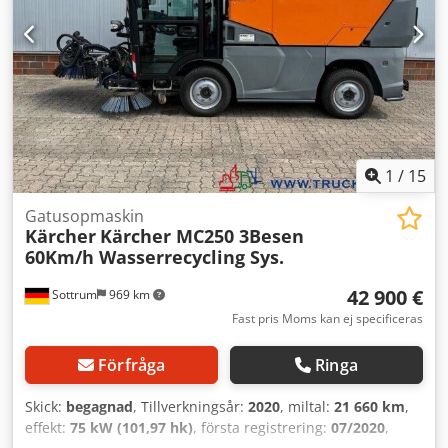
1
/
15
Gatusopmaskin
Kärcher
Kärcher MC250 3Besen
60Km/h Wasserrecycling Sys.
42 900 €
Sottrum
969 km
Fast pris Moms kan ej specificeras
Förfråga
Ringa
Skick:
begagnad
, Tillverkningsår:
2020
, miltal:
21 660 km
,
effekt:
75 kW (101,97 hk)
, första registrering:
07/2020
,