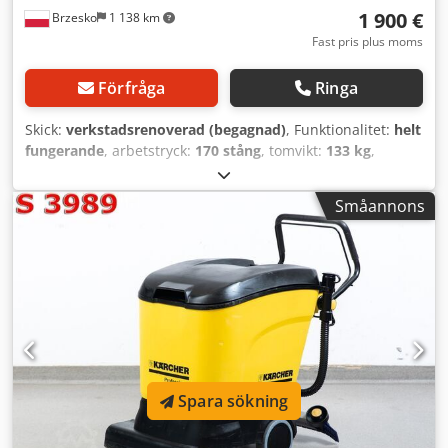
1 900 €
Brzesko
1 138 km
Fast pris plus moms
Förfråga
Ringa
Skick:
verkstadsrenoverad (begagnad)
, Funktionalitet:
helt
fungerande
, arbetstryck:
170 stång
, tomvikt:
133 kg
,
inspänning:
400 V
, garantitid:
6 månader
, temperatur:
155
°C
, Högtryckstvätten Kärcher HDS 895 är en mycket effektiv
Småannons
maskin som även lämpar sig för de tuffaste jobben i stora
anläggningar. Vid den omfattande inspektionen och
renoveringen kontrollerade vårt serviceteam maskinen
ingående i alla funktioner. Alla mekaniska slitdelar med
tecken på slitage har ersatts med nya, däribland:
keramiska kolvar, packningar, lager och alla O-ringar. Detta
säkerställer en lång och problemfri drift utan behov av
ytterligare investeringar i maskinen framöver.
Produktfördelar: NY VÄRMSPIRAL Maskinen levereras med
Spara sökning
ny utrustning, bland annat en pistol från det tyska märket
R+M, ett rostfritt stålrör, en slang med stålinlägg samt ett
25° powermunstycke. Robust mässingshuvud med nya