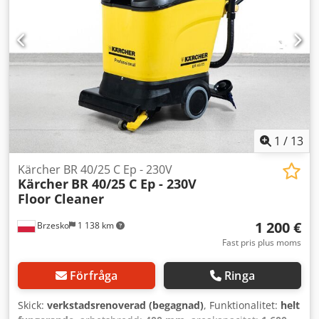
1
/
13
Kärcher BR 40/25 C Ep - 230V
Kärcher
BR 40/25 C Ep - 230V
Floor Cleaner
1 200 €
Brzesko
1 138 km
Fast pris plus moms
Förfråga
Ringa
Skick:
verkstadsrenoverad (begagnad)
, Funktionalitet:
helt