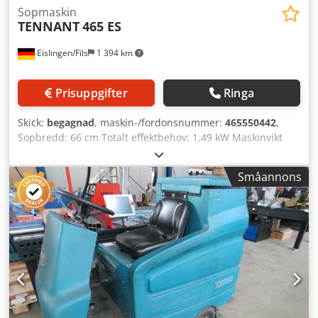
Sopmaskin
TENNANT
465 ES
Eislingen/Fils
1 394 km
Prisuppgifter
Ringa
Skick:
begagnad
, maskin-/fordonsnummer:
465550442
,
Sopbredd: 66 cm Totalt effektbehov: 1,49 kW Maskinvikt
ca.: 600 kg Platsbehov ca.: 0,72 x 1,55 x 1,15 m Cedpfxjcxxv
De Amvorf med laddare
Småannons