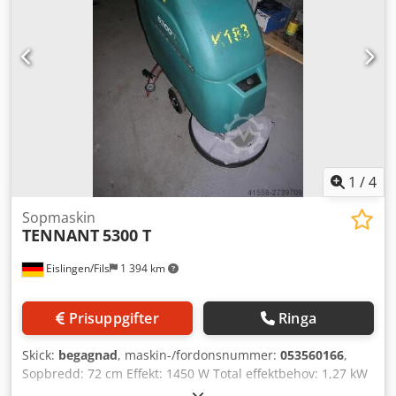
230 Volt drift * 40 kg nettopoäng
1
/
4
Sopmaskin
TENNANT
5300 T
Eislingen/Fils
1 394 km
Prisuppgifter
Ringa
Skick:
begagnad
, maskin-/fordonsnummer:
053560166
,
Sopbredd: 72 cm Effekt: 1450 W Total effektbehov: 1,27 kW
Crodpfx Amocxxt Sevef Maskinvikt ca.: 0,225 t Platsbehov