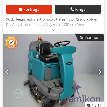
Förfråga
Ringa
Skick:
begagnad
, Elektromotor, trefasmotor Crsdpfxsdwa
Dfo Amvsf -Spänning: 36 V -Varvtal: 320 varv/min -
Axeldiameter: 19 x 40 mm -Mått: Ø 167/H199 mm -Vikt: 16
kg
Småannons
1
/
12