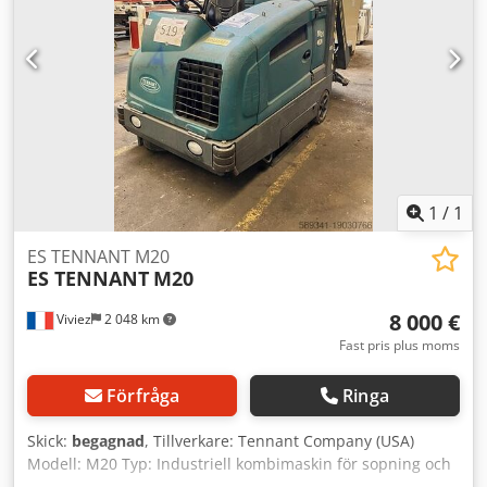
1
/
1
ES TENNANT M20
ES TENNANT
M20
8 000 €
Viviez
2 048 km
Fast pris plus moms
Förfråga
Ringa
Skick:
begagnad
, Tillverkare: Tennant Company (USA)
Modell: M20 Typ: Industriell kombimaskin för sopning och
skurning Drivning: Diesel, gasol (LPG) eller batteri