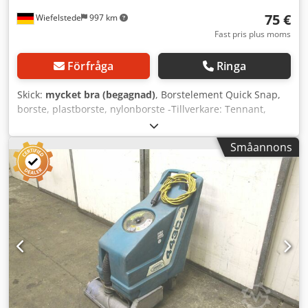
75 €
Wiefelstede
997 km
Fast pris plus moms
Förfråga
Ringa
Skick:
mycket bra (begagnad)
, Borstelement Quick Snap,
borste, plastborste, nylonborste -Tillverkare: Tennant,
borste, 20" nylon med platta, oanvänd i
originalförpackning Cjdpjgtu Ubofx Amverf -Typ: 14967
Småannons
Disco 20" D=500 -Antal: 2 st borstar finns -Pris: per styck -
Mått: Ø 500 x 110 mm -Vikt: 6 kg/styck