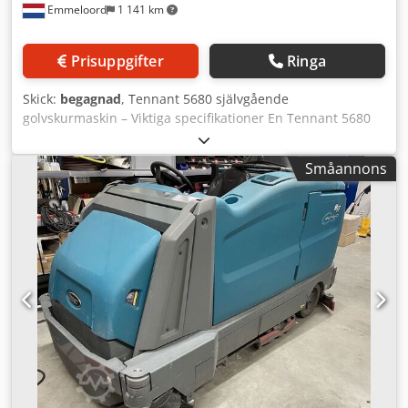
Emmeloord
1 141 km
Prisuppgifter
Ringa
Skick:
begagnad
, Tennant 5680 självgående
golvskurmaskin – Viktiga specifikationer En Tennant 5680
batteridriven självgående golvskurmaskin, perfekt för
kommersiella och industriella rengöringsapplikationer.
Småannons
Denna modell är känd för sin hållbarhet, pålitlighet och
utmärkta rengöringsprestanda – idealisk för lagerlokaler,
produktionsgolv, stormarknader, vårdinrättningar och
entreprenadstädning. Csdpfsx Szwbex Amverf - Modell:
Tennant 5680 (batteridriven självgående skurmaskin) -
Renvattentank: 114 liter (30 US gallon) - Smutsvattentank:
151 liter (40 US gallon) - Borstmotorer: 2 x 0,75 hk (0,5 kW) -
Borshastigheter: - Skivborste: 200 varv/min - Cylindrisk
borste: 750 varv/min - Sugmotor: 0,8 hk, 3-stegs -
Batteripaket: 36 V (Standard ca 240 Ah) - Maskinvikt (med
batterier): ca 365 kg (ca 805 lb) - Ljudnivå: ca 75 dBA -
Uppskattad rengöringskapacitet: upp till ca 2 845 m²/h (ca
30 600 ft²/h), beroende på arbetsbredd och teknik Skick -