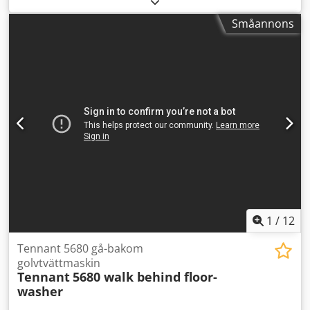
(beroende på version) Arbetsbredd: - Huvudborstar: ca
Småannons
1020 mm - Med sidoborstar: upp till 1400 mm
Renvattentank: 303 liter Smutsvattentank: 360 liter
Arbetshastighet: ca 8 km/h Crodjwf E Dropfx Amvjf Vikt
(utan last): ca 2 177 kg Mått (ungefärliga): - Längd: ca 2 460
mm - Bredd: ca 1 220 mm - Höjd: ca 1 430 mm
1
/
12
Tennant 5680 gå-bakom
golvtvättmaskin
Tennant
5680 walk behind floor-
washer