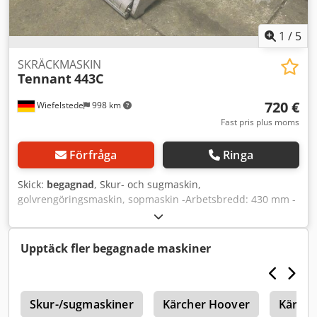
1
/
5
SKRÄCKMASKIN
Tennant
443C
720 €
Wiefelstede
998 km
Fast pris plus moms
Förfråga
Ringa
Skick:
begagnad
, Skur- och sugmaskin,
golvrengöringsmaskin, sopmaskin -Arbetsbredd: 430 mm -
Mått: 530/760/H860 mm -Vikt: 50 kg Cedpfxedtcrij Amvorf
Upptäck fler begagnade maskiner
r
Skur-/sugmaskiner
Kärcher Hoover
Kärche