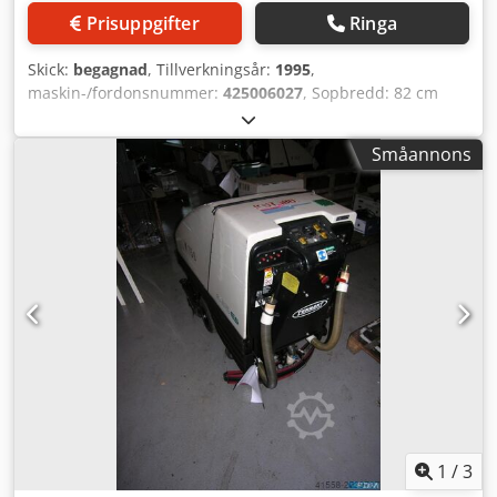
Prisuppgifter
Ringa
Skick:
begagnad
, Tillverkningsår:
1995
,
maskin-/fordonsnummer:
425006027
, Sopbredd: 82 cm
Totalt effektbehov: 0,96 kW Cedpfjcxxtcex Amvjrf
Maskinvikt ca.: 0,33 t Platsbehov ca.: 0,82 x 1,40 x 1,0 m
Småannons
med laddare
1
/
3