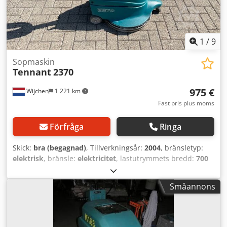
begagnade varor sker under uteslutande av garanti och
reklamation. Om du inte hittat din truck, kontakta oss
gärna. Vi har ett stort urval av fler maskiner på plats.
Credpfx Amowb Iu Esvjf
1
/
9
Sopmaskin
Tennant
2370
975 €
Wijchen
1 221 km
Fast pris plus moms
Förfråga
Ringa
Skick:
bra (begagnad)
, Tillverkningsår:
2004
, bränsletyp:
elektrisk
, bränsle:
elektricitet
, lastutrymmets bredd:
700
mm
, lastutrymmets längd:
700 mm
, lastutrymmeshöjd:
1 100 mm
, Användningsområde: Terrängförvaltning
Småannons
Egenvikt: 40 kg Arbetsbredd: 50 cm Tekniskt skick: bra
Optiskt skick: bra Produktionsland: USA Vänligen kontakta
Vink Machinery för mer information. Tennant 2370
Golvrengöringsmaskin * 2004 Crsdpfx Ajw Nx Spjmvof *