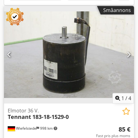
Småannons
1
/
4
Elmotor 36 V.
Tennant
183-18-1529-0
85 €
Wiefelstede
998 km
Fast pris plus moms