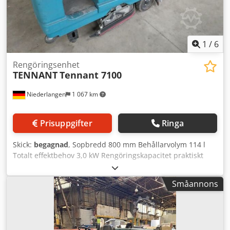
1
/
6
Rengöringsenhet
TENNANT
Tennant 7100
Niederlangen
1 067 km
Prisuppgifter
Ringa
Skick:
begagnad
, Sopbredd 800 mm Behållarvolym 114 l
Totalt effektbehov 3,0 kW Rengöringskapacitet praktiskt
2759 m²/h Rengöringskapacitet max. 5232 m²/h Crjdpfsg Ti
Ihsx Amvsf Sop- och skurmaskin Drifttimmar: ca. 400 h inkl.
Småannons
4 borstar + laddare inkl. nytt batteripaket (bestående av 6
st. gelbatterier) !!