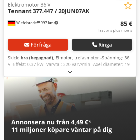
Elektromotor 36 V
Tennant
377.447 / 20JUN07AK
85 €
Wiefelstede
997 km
Fast pris plus moms
Förfråga
Ringa
Skick:
bra (begagnad)
, Elmotor, trefasmotor -Spänning: 36
V -Effekt: 0,37 kW -Varvtal: 320 varv/min -Axel diameter: 19
x 40 mm -Mått: Ø 166/H192 mm Codpfx Amedv H E Tovjrf -
Antal: 2 st tillgängliga -Pris: per styck -Vikt: 14 kg
Annonsera nu från 4,49 €
*
11 miljoner köpare
väntar på dig