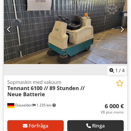
(Förändringar och fel i de tekniska uppgifterna
förbehålles!) Ytterligare frågor besvaras gärna per telefon.
1
/
4
Sopmaskin med vakuum
Tennant
6100 // 89 Stunden //
Neue Batterie
6 000 €
Düsseldorf
1 235 km
VB plus moms
Förfråga
Ringa