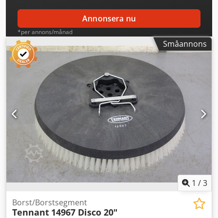
Annonsera nu
*per annons/månad
Småannons
1
/
3
Borst/Borstsegment
Tennant
14967 Disco 20"