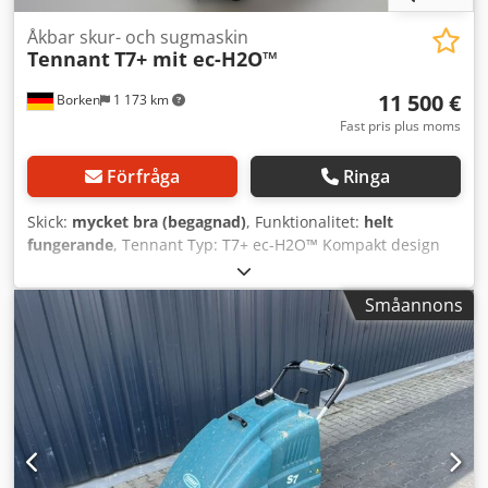
Åkbar skur- och sugmaskin
Tennant
T7+ mit ec-H2O™
11 500 €
Borken
1 173 km
Fast pris plus moms
Förfråga
Ringa
Skick:
mycket bra (begagnad)
, Funktionalitet:
helt
fungerande
, Tennant Typ: T7+ ec-H2O™ Kompakt design
med hög manövrerbarhet Produktbeskrivning: Effektiv och
bekväm rengöring av hårda golv: med den batteridrivna
Småannons
Tennant åkbara skur-/sugmaskinen T7+. Tack vare den
kompakta konstruktionen är maskinen idealisk för
utrymmen mellan och smala gångar. Den valbara ec-H2O-
NanoClean-teknologin ger minskad vatten- och
rengöringsmedelsförbrukning. Kompakt design – idealisk
för gångar och hissar Klart siktfält och enkel kontrollpanel
Optimal vattensugning – inga rengöringsmedelsrester
Valbar ec-H2O-Clean-teknik för minskad förbrukning av