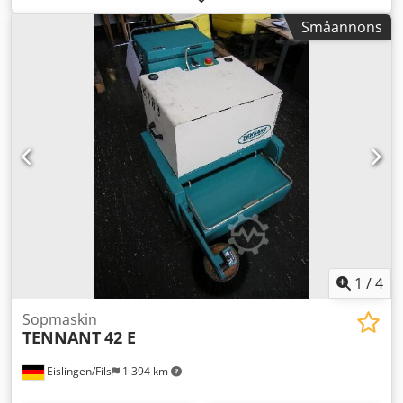
ca.: 0,55 x 1,25 x 1,15 m
Småannons
1
/
4
Sopmaskin
TENNANT
42 E
Eislingen/Fils
1 394 km