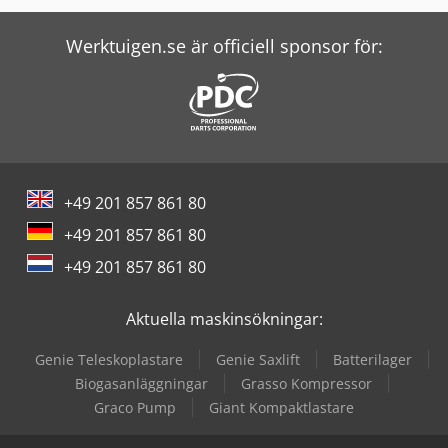
Kaeser Filter
Kaeser Kompressorer
Werktuigen.se är officiell sponsor för:
Manitou Teleskoplastare
Mark Kompressorer
New Holland Skördetröska
+49 201 857 861 80
Putzmeister Pump
+49 201 857 861 80
Sany Grader
+49 201 857 861 80
Sany Reachstacker
Aktuella maskinsökningar:
Screen Imagesetter
Genie Teleskoplastare
Genie Saxlift
Batterilager
Terex Minidumper
Biogasanläggningar
Grasso Kompressor
Graco Pump
Giant Kompaktlastare
Thwaites Minidumper