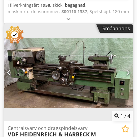
Tillverkningsår:
1958
, skick:
begagnad
,
maskin-/fordonsnummer:
800116 1387
, Spetshöjd: 180 mm
Chedpfx Aodbp D Ujfkja Spetsavstånd: 1500 mm
Svarvdiameter över bädd: 380 mm Spindelgenomgång: 50
Småannons
mm Spindelkon: Strl. 6 Morsekon bakdelsstock: MK5
Spindelvarvtal: 33,5 - 1500 rpm Matningar längs/plan:
0,004-1,05/0,001-0,35 mm/varv Gängstigningar: 0,25 - 96
mm Elanslutning: 380 V, 2,6/3,7 kW Utrymmesbehov: 3470
x 950 x 1240 mm Vikt: 1670 kg
1
/
4
Centralsvarv och dragspindelsvarv
VDF HEIDENREICH & HARBECK
M