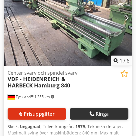
1
/
6
Center svarv och spindel svarv
VDF - HEIDENREICH &
HARBECK
Hamburg 840
Tyskland
1 255 km
Prisuppgifter
Ringa
Skick:
begagnad
, Tillverkningsår:
1979
, Tekniska detaljer:
Maximalt sving över maskinbädden: 840 mm Maximalt