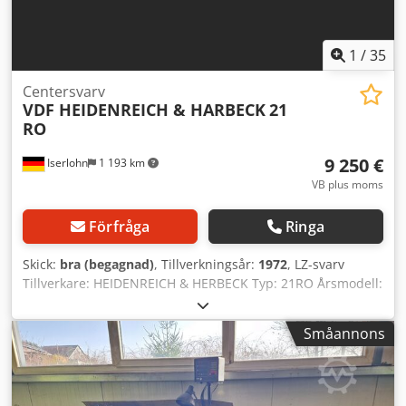
1
/
35
Centersvarv
VDF HEIDENREICH & HARBECK
21
RO
9 250 €
Iserlohn
1 193 km
VB plus moms
Förfråga
Ringa
Skick:
bra (begagnad)
, Tillverkningsår:
1972
, LZ-svarv
Tillverkare: HEIDENREICH & HERBECK Typ: 21RO Årsmodell:
1972 med snabbväxlare Parat (10 st),
maskindokumentation, gängindikator, planspets, 250 mm
Småannons
Forkardt chuck. Svarvdiameter över bädd: 430 mm
Svarvdiameter över plansupport: 255 mm
Centrumavstånd: 1000 mm Svarvlängd: 750 mm
Spindelvarvtal: 19–2000 varv/min, 5,5 kW motor