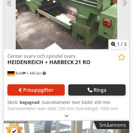
1
/
3
Center svarv och spindel svarv
HEIDENREICH + HARBECK
21 RO
Bühl
1 440 km
Prisuppgifter
Ringa
Skick:
begagnad
, Svarvdiameter över bädd: 430 mm
Svarvdiameter över stöd: 230 mm Svarvlängd: 1000 mm
Spetshöjd: 215 mm Spetsavstånd: 1000 mm
Spindelgenomgång: 56 mm Spindelhastigheter: 19 - 2000
Småannons
varv/min Totalt effektbehov: 7,5 kW Chodpoxwp Enofx