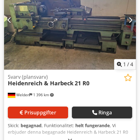
Spindelgenomgång: 56 mm Ytterligare data se datablad
Chjdpfxjt Ipi Ie Afksa Platsbehov: längd 2900 mm, bredd
1100 mm, höjd 1300 mm, vikt ca 1750 kg.
Maskindokumentation finns tillgänglig.
Kylvätskeanläggning och spånavskärm bak finns. Maskinen
är i gott skick och kan visas under drift.
1
/
4
Svarv (plansvarv)
Heidenreich & Harbeck
21 R0
Welden
1 396 km
Prisuppgifter
Ringa
Skick:
begagnad
, Funktionalitet:
helt fungerande
, Vi
erbjuder denna begagnade Heidenreich & Harbeck 21 R0
längdsvarv med led- och dragspindel, tillverkningsår