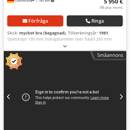
5 950 €
Dortmund
1 180 km
VB plus moms
Förfråga
Ringa
Skick:
mycket bra (begagnad)
, Tillverkningsår:
1981
,
Spetshöjd 130 mm Svängdiameter över bädd 260 mm
Svängdiameter över släde 140 mm Avstånd mellan spetsar
600 mm Spindelgenomgång 30 mm Bäddbredd 255 mm
Småannons
Spindelfäste DIN 55027 stl. 5 Varvtalsområde 35,5 - 3150
varv/min Matningsområde, längsgående 0,04 – 0,4
mm/varv Matningsområde, tvärgående 0,02 – 0,2 mm/varv
Metriska gängor 0,2 – 18 mm Tums gängor 2 – 76"
Modulgängor 0,4 – 13,5 modul Diametral-pitchgängor 2,6 -
36 pitch Dubbtapp MK 4 Drivkraft 3 kW Mått L x B x H 2140
x 850 x 1400 mm Codpfsxz Rfksx Afkeha Vikt 1100 kg
Tillbehör / Särskilda egenskaper: • 3-backad kilstångschuck
FORKARDT F 160 med backspärr, Ø 160 mm •
Snabbväxlingsstålhållarsystem ”Multifix” stl. B •
Kylvätskepump med spånskyddsvägg • Chuckskydd •
Härdade bäddstyrningar • Belysning • Bäddanslag •