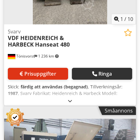
1
/
10
Svarv
VDF HEIDENREICH &
HARBECK
Hanseat 480
Tönisvorst
1 236 km
Prisuppgifter
Ringa
Skick:
färdig att användas (begagnad)
, Tillverkningsår:
1987
, Svarv Fabrikat: Heidenreich & Harbeck Modell:
Hanseat 480 Årsmodell: 1987 Spetshöjd: 255 mm
Svarvdiameter över support: 300 mm Spetsavstånd: 1500
Småannons
mm 24 varvtal från 23,6 till 2500 varv/min Lunett MK 4
Chuck F 250 Digitaldisplay Fabrikat: Heidenhain Motor: 380
Volt Chodpfx Afspviqijksa Effekt: 11 kW Transportmått:
Längd: 3200 mm Bredd: 1200 mm Höjd: 1550 mm Vikt: 2,5
ton.