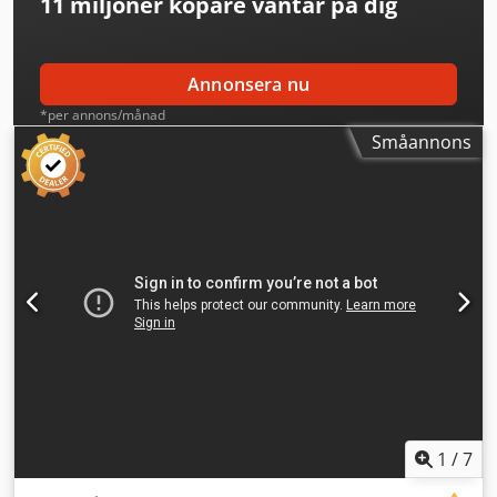
11 miljoner köpare
väntar på dig
Annonsera nu
*per annons/månad
Småannons
1
/
7