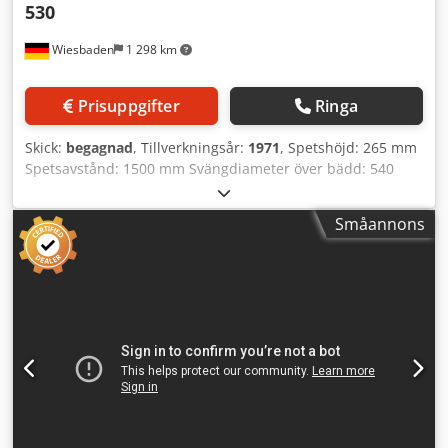
530
Wiesbaden
1 298 km
Prisuppgifter
Ringa
Skick:
begagnad
, Tillverkningsår:
1971
, Spetshöjd: 265 mm
Spetsavstånd: 1500 mm Svängdiameter över bädd: 540
mm Codpfx Ajurirdjfkoha Spindelgenomgång: 65 mm
Spindelupptagning: Storlek 8 Upptagningskon bakdocks: 5
Småannons
MK Spindelvarvtal: 9 - 1800 varv/min Matningar:
längs/plan 0,063-2,24/0,032-1,12 mm/varv Gängstigningar:
0,35 - 560 mm Elanslutning: 380 V, 11 kW Platsbehov: 4580
x 1250 x 1330 mm Vikt: 3200 kg