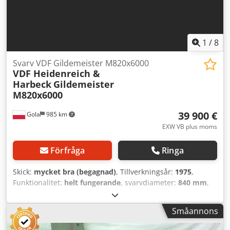
1
/
8
Svarv VDF Gildemeister M820x6000
VDF Heidenreich &
Harbeck
Gildemeister
M820x6000
39 900 €
Gola
985 km
EXW VB plus moms
Förfråga
Ringa
Skick:
mycket bra (begagnad)
, Tillverkningsår:
1975
,
Funktionalitet:
helt fungerande
, svarvdiameter:
840 mm
,
matningslängd Z-axel:
6 000 mm
, bäddbredd:
560 mm
,
Svarvdiameter i spåret:
1 040 mm
, VDF Heidenreich &
Småannons
Harbeck Gildemeister M820x6000 Professionellt renoverad
maskin – kontrollerad och testad, mycket gott skick.