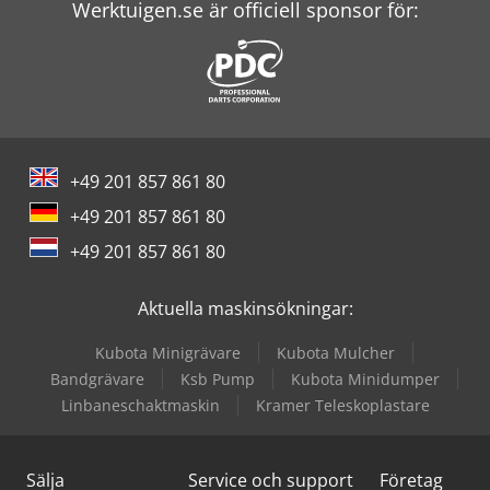
New Holland Skördetröska
Werktuigen.se är officiell sponsor för:
Reichle & Knoedler Fräsmaskiner Horisontella
Schneider Controller
Screen Imagesetter
+49 201 857 861 80
Seitz Filter
+49 201 857 861 80
Vickers Pump
+49 201 857 861 80
Windmöller & Hölscher Maskiner För Påsar
Aktuella maskinsökningar:
Witzig & Frank Överföringsmaskiner
Kubota Minigrävare
Kubota Mulcher
Wolf Filter
Bandgrävare
Ksb Pump
Kubota Minidumper
Linbaneschaktmaskin
Kramer Teleskoplastare
Zander Filter
Sälja
Service och support
Företag