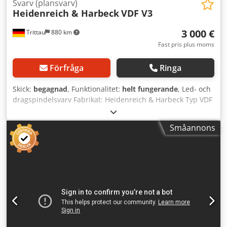
Svarv (plansvarv)
Heidenreich & Harbeck
VDF V3
3 000 €
Trittau
880 km
Fast pris plus moms
Förfråga
Ringa
Skick:
begagnad
, Funktionalitet:
helt fungerande
, Led- och
dragspindelsvarv Fabrikat: Heidenreich & Harbeck Typ VDF
V3 Tekniska data Fabrikat: Heidenreich & Harbeck Typ: VDF
V3 Tillverkningsår: okänt Styrning: konventionell Cedsy
Småannons
Iyzqopfx Afkjha Avstånd mellan spetsar: 1000 mm
Svarvdiameter över bädd: 520 mm Spindelgenomgång: 63
mm Mått: L 3,40 x B 1,10 x H 1,40 m Maskinvikt: ca 3,5 t
Utrustning - 4-back chuck Röhm Ø 250 mm Alla uppgifter
utan garanti. En visning under ström är möjlig när som
helst i vår utställningshall.