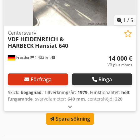
backschuck Tvåaxlig digital avläsning (SONY) Lunett Extern
referens: Pieper - Lot 57
1
/
5
Centersvarv
VDF HEIDENREICH &
HARBECK
Hansiat 640
14 000 €
Frasdorf
1 432 km
VB plus moms
Förfråga
Ringa
Skick:
begagnad
, Tillverkningsår:
1979
, Funktionalitet:
helt
fungerande
, svarvdiameter:
640 mm
, centershöjd:
320
mm
, svarvlängd:
2 000 mm
, Led- och dragspindelsvarv
VDF med digital avläsning, driven översläde, matning i 3
Spara sökning
axlar med snabbmatning, 3-backig chuck, planskiva,
Multifix verktygshållare med 5 insatser. Cjdpfx Aexz
Edzofkoha