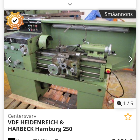
sving över stödet: 520 mm Maximalt svarvlängd: 4000 mm
Maximalt sving vid konan: 920 mm Konans längd: 500 mm
Småannons
Spindelvarvtal: 7,1 – 1400 varv/min Matning per varv: 0,032
– 2,24 mm 4-backig planskiva, diameter: 800 mm Total
effektbehov: 22 kW Maskinens vikt, ca: 6,5 ton
Utrymmesbehov, ca: 6,5 x 1,5 x 2,0 m med digital avläsning
HEIDENHAIN 3-backschuck, diameter 315 mm MULTIFIX
verktygshållare 2 fasta linjäler (genomgång 340 mm, 520
mm) Chsdpfx Aszm S Ahjfkea *
1
/
5
Centersvarv
VDF HEIDENREICH &
HARBECK
Hamburg 250