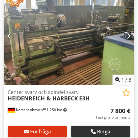
Afkea Maskinvikt ca: 1,9 t Maskinens mått L x B x H: 2,78 x
1,25 x 1,40 m Tillbehör: 3-backig chuck 250 mmø, 4-
positions verktygshållarhuvud, fast lunett
1
/
8
Center svarv och spindel svarv
HEIDENREICH & HARBECK
E3H
7 800 €
Korschenbroich
1 250 km
Fast pris plus moms
Förfråga
Ringa