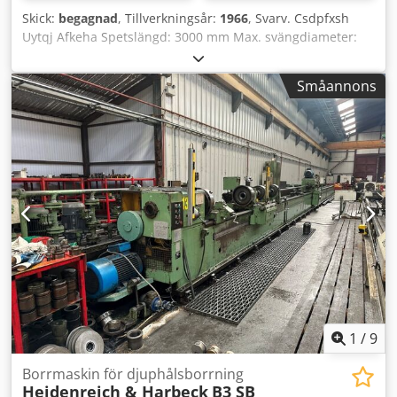
Skick:
begagnad
, Tillverkningsår:
1966
, Svarv. Csdpfxsh
Uytqj Afkeha Spetslängd: 3000 mm Max. svängdiameter:
660 mm Multifix: ja Spindelstöd: 2 stycken Maskinens vikt:
ca 5 t Längd: 5,80 m Bredd: 2 m Höjd: 1600 mm Spetshöjd:
Småannons
ca 290 mm Sväng över support: 370 mm Arbetsstyckevikter
upp till ca 1,6 t möjliga mellan spetsarna +++++ Observera
att maskinen är demonterad och lastklar. Av denna
anledning är visning under ström eller inspelning av en
video inte möjligt. Dessutom innehåller vår annons de
mest representativa bilderna av bästa möjliga kvalitet. Det
är tyvärr inte möjligt att skicka fler bilder. +++++
1
/
9
Borrmaskin för djuphålsborrning
Heidenreich & Harbeck
B3 SB