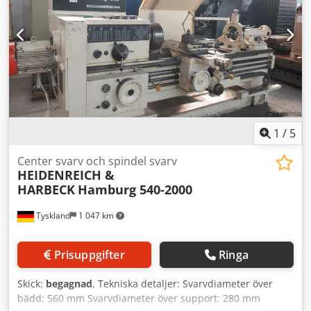
1
/
5
Center svarv och spindel svarv
HEIDENREICH &
HARBECK
Hamburg 540-2000
Tyskland
1 047 km
Prisuppgifter
Ringa
Skick:
begagnad
, Tekniska detaljer: Svarvdiameter över
bädd: 560 mm Svarvdiameter över support: 280 mm