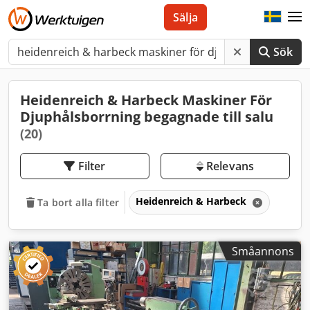
Sälja
Sök
Heidenreich & Harbeck Maskiner För
Djuphålsborrning begagnade till salu
(20)
Filter
Relevans
Heidenreich & Harbeck
Ta bort alla filter
Småannons