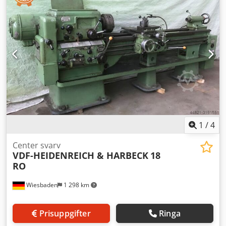
TEKNISKA GRUNDUPPGIFTER: Svarvdiameter över bädd: Ø
840 mm Svarvdiameter över plansupport: Ø 520 mm
Svarvdiameter i urtag: Ø 1040 mm Urtagslängd: 390 mm
Centrumavstånd: 6000 mm Bäddbredd: 560 mm Chjdsuq A
Icepfx Afksa UTRUSTNING INGÅR I PRISET: Digitalavläsning
Sony för X- och Z-axel Centralsmörjning för längdsupport
Skydd på chuck, verktygshållare och bakre supportskydd
Belysning, kylvätskepump och nödstoppsbrytare
TILLBEHÖR: Lunettområde 20–300 mm 4-backad
plansvarvchuck Ø 800 mm Maskinen finns i centrala Polen
och är driftsklar. Felfritt skick.
1
/
4
Center svarv
VDF-HEIDENREICH & HARBECK
18
RO
Wiesbaden
1 298 km
Prisuppgifter
Ringa