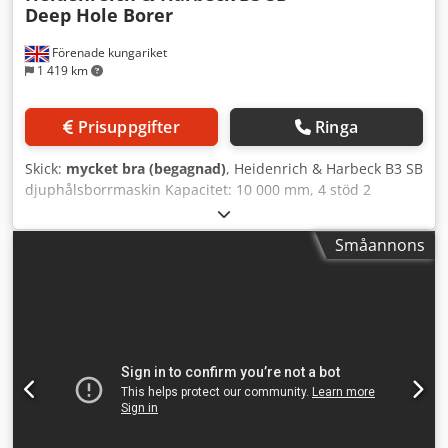
Deep Hole Borer
Förenade kungariket
1 419 km
Prisuppgifter
Ringa
Skick:
mycket bra (begagnad)
, Heidenrich & Harbeck B3 SB
djuphålsborrmaskin Kapacitet: 10 000 mm, 4 stöd 2
dämpare för borrstång Spåntråg & korgar Verktyg, Cjdpfx
Aow U Uhksfkjha Motrotation
Småannons