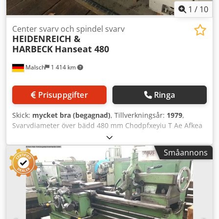
1
/
10
Center svarv och spindel svarv
HEIDENREICH &
HARBECK
Hanseat 480
Malsch
1 414 km
Prisuppgifter
Ringa
Skick:
mycket bra (begagnad)
, Tillverkningsår:
1979
,
Svarvdiameter över bädd 480 mm Chodpfxeyiu T Ae Afkea
Svarvdiameter över support 295 mm Svarvlängd 1000 mm
Spindelgenomgång 56 mm Maskinvikt ca 1,8 t
Småannons
Utrymmesbehov ca 1,4 x 0,8 x 1,6 m