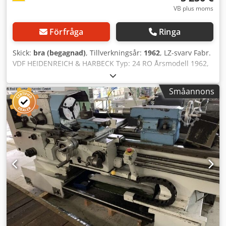
VB plus moms
Förfråga
Ringa
Skick:
bra (begagnad)
, Tillverkningsår:
1962
, LZ-svarv Fabr.
VDF HEIDENREICH & HARBECK Typ: 24 RO Årsmodell 1962,
renoverad 1992. Utrustad med 3-axlig digitalavläsare
Heidenhain, 250 mm chuck Forkardt, verktygshållare
Småannons
Multifix B. Spetshöjd: 255 mm Svarvdiameter över bädd:
510 mm Svarvdiameter över tvärslid: 270 mm Avstånd
mellan spetsarna: 1000 mm Spindelhålsdiameter: 55 mm
Spindelvarvtal: 20–900 varv/min, motor 6,5 kW
Csdpfexziuwjx Afkoha Maskinen är i gott skick, elscheman
finns tillgängliga. Platsbehov: längd 3 m, djup 1,2 m, höjd
1,3 m, vikt ca 1800 kg.