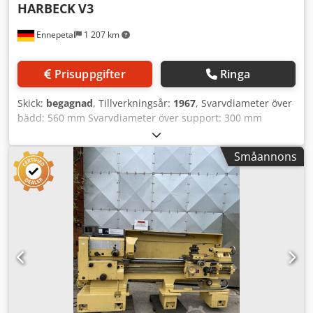
HARBECK
V3
Ennepetal
1 207 km
Prisuppgifter
Ringa
Skick:
begagnad
, Tillverkningsår:
1967
, Svarvdiameter över
bädd: 560 mm Svarvdiameter över support: 300 mm
Cedow H Di Aspfx Afkjha Svarvlängd: 1500 mm
Spindelgenomgång: 65 mm Spindelvarvtal: 12-1150
Småannons
varv/min Totalt effektbehov: 5 kW Maskinvikt ca: 4 t
Platsbehov ca: 4 x 1,6 x 1,6 m Med Multifix, chuck och
medföljande dubbdocka.