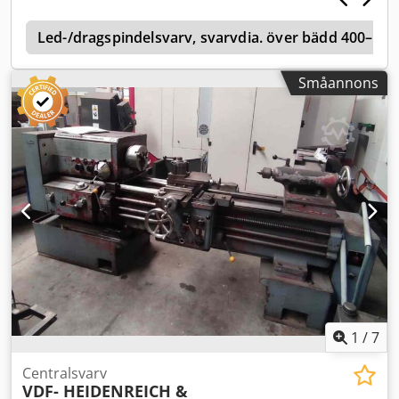
mm Mått: L 3,60 x B 1,20 x H 1,50 m Maskinvikt: ca 4 t
Utrustning - 2-axlig digital avläsning - Linjal 1 500 mm ej
Led-/dragspindelsvarv, svarvdia. över bädd 400–49
inkluderad Alla uppgifter utan garanti. Demonstration
under ström är möjligt när som helst i vår utställningshall.
Småannons
Chjdpey A H Akefx Afkja
1
/
7
Centralsvarv
VDF- HEIDENREICH &