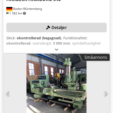
Baden-Württemberg
1 382 km
Detaljer
Skick:
okontrollerad (begagnad)
, Funktionalitet:
okontrollerad
, svarvlängd:
3 000 mm
, spindelhastighet
(max):
1 800 varv/min
, totalvikt:
8 000 kg
, trebackschuck
diameter:
310 mm
, Ingen reservationspris – garanterad
Småannons
försäljning till högsta bud! Budgivning är bindande för
avhämtning antingen mellan 2026-05-11 och 2026-05-13
eller mellan 2026-05-18 och 2026-05-21! TEKNISKA
DETALJER Svarvlängd: 3 000 mm Spetshöjd över bädd: 300
mm Chedpfx Afeym Dcuokea Svarvdiameter över bädd: 600
mm Spetshöjd över support: 200 mm Svarvdiameter över
support: 400 mm Spindelvarvtal: 9 till 1 800 varv/min
Spindelgenomgång: 110 mm Diameter 3-backschuck: 310
mm Lunettdiameter: 200 mm MASKINDETALJER Mått & Vikt
Mått (L x B x H): 6 000 x 1 400 x 2 000 mm Vikt: 8 000 kg
UTRUSTNING Dubbdocka Multifix verktygshållare 3-