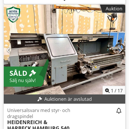
okänt. Svarven är fullt fungerande och har redan
Auktion
uppgraderats med digital axelvisning. Vid frågor eller för
mer information är ni välkomna att kontakta oss via
meddelande eller telefon. Chjdpfxey Nd Hmj Afksa
SÅLD
Sälj nu själv!
1
/
17
Auktionen är avslutad
Universalsvarv med styr- och
dragspindel
HEIDENREICH &
HARBECK
HAMBURG 540