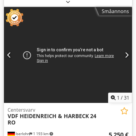
Svarvlängd: 2000 mm Spetshöjd: 280 mm Spetsavstånd:
1600 mm Arbetsdornets hål: 65 mm Varvtalsområde:
Småannons
9...1800 / 24 steg varv/min Längdmatning: 0,025-0,09
mm/varv Tvärmatning: 0,012-0,045 mm/varv Pinolrörelse i
dubbdocka: 225 mm Dubbdocka upptagning: MK5
Chjdpfewa I Shsx Afkea Totalt effektbehov: 18 kW
Maskinvikt ca: 3,8 t Mått maskin cirka (LxBxH): 3,7 x 1,6 x
2,05 m Trebackschuck D=320mm Översläde svängbar ±45
grader
1
/
31
Centersvarv
VDF HEIDENREICH & HARBECK
24
RO
5 250 €
Iserlohn
1 193 km