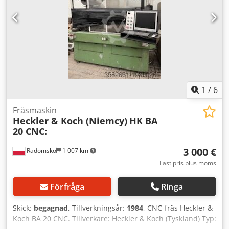
1
/
6
Fräsmaskin
Heckler & Koch (Niemcy)
HK BA
20 CNC:
3 000 €
Radomsko
1 007 km
Fast pris plus moms
Förfråga
Ringa
Skick:
begagnad
, Tillverkningsår:
1984
, CNC-fräs Heckler &
Koch BA 20 CNC. Tillverkare: Heckler & Koch (Tyskland) Typ: