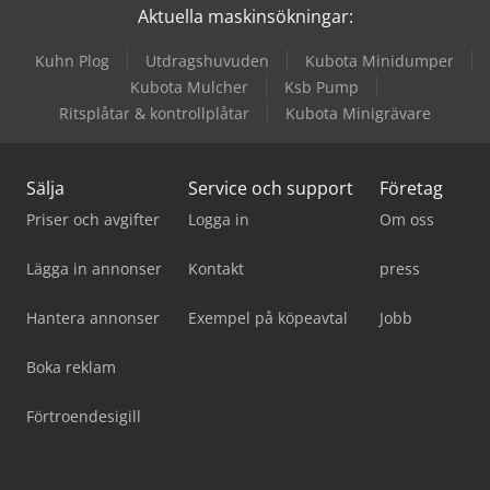
Aktuella maskinsökningar:
Trumpf Robot
Kuhn Plog
Utdragshuvuden
Kubota Minidumper
Windmöller & Hölscher Maskiner För Påsar
Kubota Mulcher
Ksb Pump
Ritsplåtar & kontrollplåtar
Kubota Minigrävare
Ziehl Abegg Fläktar
Sälja
Service och support
Företag
Priser och avgifter
Logga in
Om oss
Lägga in annonser
Kontakt
press
Hantera annonser
Exempel på köpeavtal
Jobb
Boka reklam
Förtroendesigill