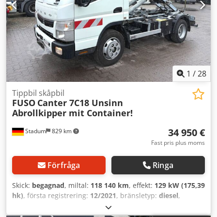
1
/
28
Tippbil skåpbil
FUSO
Canter 7C18 Unsinn
Abrollkipper mit Container!
34 950 €
Stadum
829 km
Fast pris plus moms
Förfråga
Ringa
Skick:
begagnad
, miltal:
118 140 km
, effekt:
129 kW (175,39
hk)
, första registrering:
12/2021
, bränsletyp:
diesel
,
totalvikt:
7 490 kg
, färg:
vit
, växeltyp:
mekanisk
,
emissionsklass:
Euro 6
, antal säten:
3
, Tillverkningsår: