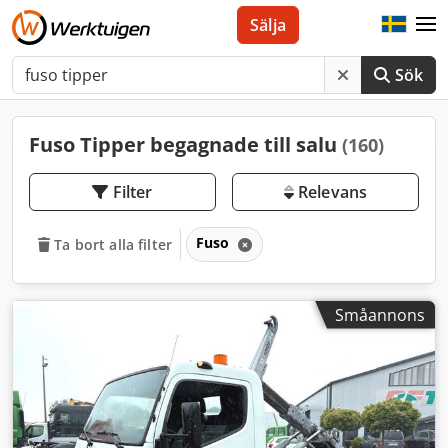
Sälja
Sök
Fuso Tipper begagnade till salu
(160)
Filter
Relevans
Fuso
Ta bort alla filter
Småannons