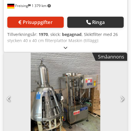
Freising
1 379 km
Prisuppgifter
Ringa
Tillverkningsår:
1970
, skick:
begagnad
, Skiktfilter med 26
stycken 40 x 40 cm filterplattor Maskin (tillägg):
avdödningsfilter Material: rostfritt stål Chedpfezgcwpox
Aphsa Placering / position: på mobil ställning med hjul
Småannons
Utrustning: 24 stycken 40 x 40 cm filterplattor, tryckmätare