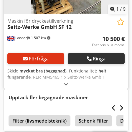
1
/
9
Maskin för dryckestillverkning
Seitz-Werke GmbH
SF 12
10 500 €
London
1 507 km
Fast pris plus moms
Förfråga
Ringa
Skick:
mycket bra (begagnad)
, Funktionalitet:
helt
fungerande
, REF: MM5465 1 x Seitz-Werke GmbH
flaskfyllningsmaskin. Matad av mottryckstank. Tillverkare:
Seitz-Werke GmbH Modell: SF 12 Tillverkningsår: 1961
(renoverad sedan dess) Kapacitet: upp till 1200
Upptäck fler begagnade maskiner
flaskor/timme (beroende på fyllnadsvolym)
Fyllningsområde: variabelt (alla flaskstorlekar som passar i
hållarna) Totalmått: 1100 mm diameter x 2350 mm höjd
e
Cedpfex A A I Hsx Aphsha Senast använd i mars 2023.
Filter (livsmedelsteknik)
Schenk Filter
Dryc