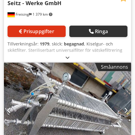
Seitz - Werke GmbH
Freising
1 379 km
Prisuppgifter
Ringa
Tillverkningsår:
1979
, skick:
begagnad
, Kiselgur- och
skiktfilter. Steriliserbart universalfilter för vätskefiltrering
med kiselgur och sterila skikt. Stationärt skiktfilter med
kvadratiska filterelement i vertikal radmontering,
Småannons
hydraulisk pressning av filterskikten. Hydraulikstyrning
från integrerad elektrisk styrpanel. Chedpfevcqn Ssx
Aphoa Maskin (tillägg): Kiselgur- och skiktfilter som
kombinationsutförande; tillverkningsår 1979-2010
Kapacitet ca: 380 hl/h kombifilter – filteryta ca. 76–108 m2
kiselgur; 18 m2 skikt vid ölfilttering Arbetstryck: 8 bar
Effekt: 6 kW Spänning: 220/380 V Frekvens: 50 Hz Längd: 10
100 mm Bredd: 1 320 mm Höjd: 1 750 mm Format:
Kvadratiska filterelement Placering av skikten: Vertikal
radmontering av filterelementen Manövrering / styrning:
Integrerad elektrisk styrpanel Material: Rostfritt stål