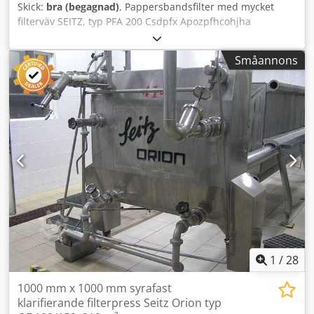
Skick:
bra (begagnad)
, Pappersbandsfilter med mycket
filterväv SEITZ, typ PFA 200 Csdpfx Apozpfhcohjha
Småannons
1
/
28
1000 mm x 1000 mm syrafast
klarifierande filterpress Seitz Orion typ