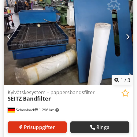
M20 x 85 A2 (10 st) Patroner: Antal: 16 st Längd: 73 cm
Maskstorlek: 5 x 3 mm (längd x bredd) Behållare: Tillåtet
driftövertryck (bar): Vätska 10 / Gas 10 Tillåten
drifttemperatur (°C): Vätska 85 / Gas 85 Mått: Höjd: ca 1,78
m Bredd: ca 56 cm Vikt: ca 150 kg I mycket gott skick!
1
/
3
Kylvätskesystem – pappersbandsfilter
SEITZ
Bandfilter
Schwabach
1 296 km
Prisuppgifter
Ringa