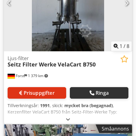
1
/
8
Ljus-filter
Seitz Filter Werke
VelaCart B750
Forst
1 379 km
Prisuppgifter
Ringa
Tillverkningsår:
1991
, skick:
mycket bra (begagnad)
,
Kerzenfilter VelaCart B750 från Seitz-Filter-Werke Typ:
VELAcart B750 - 16H07 DN 080 Tillverkningsår: 1991
Tillverkningsnummer: 1992 Filterinsats: Patron Csdpfx
Småannons
Aefbckusphjha Volymkapacitet: 105 liter Bygelskruvtyp: