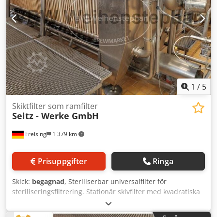
1
/
5
Skiktfilter som ramfilter
Seitz - Werke GmbH
Freising
1 379 km
Prisuppgifter
Ringa
Skick:
begagnad
, Steriliserbar universalfilter för
steriliseringsfiltrering. Stationär skivfilter med kvadratiska
filterelement i vertikal radarrangemang, hydraulisk
filterplattspressning. Hydraulikstyrning från inbyggt