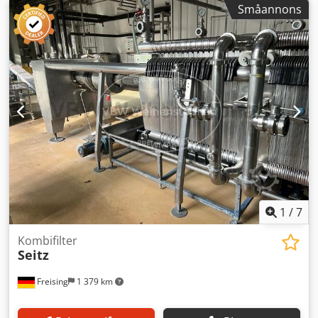
Småannons
1
/
7
Kombifilter
Seitz
Freising
1 379 km