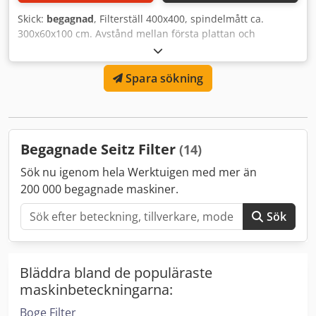
Skick:
begagnad
, Filterställ 400x400, spindelmått ca.
300x60x100 cm. Avstånd mellan första plattan och
spindeln ca. 170 cm. Chjdpfx Ajxytx Dephoa
Spara sökning
Begagnade Seitz Filter
(14)
Sök nu igenom hela Werktuigen med mer än
200 000 begagnade maskiner.
Sök
Bläddra bland de populäraste
maskinbeteckningarna:
Boge Filter