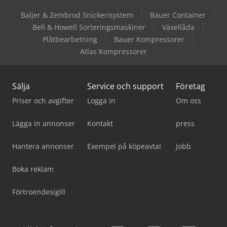
Baljer & Zembrod Snickerisystem
Bauer Container
Zander Filter
Bell & Howell Sorteringsmaskiner
Växellåda
Plåtbearbetning
Bauer Kompressorer
Zeppelin Silos
Atlas Kompressorer
Sälja
Service och support
Företag
Priser och avgifter
Logga in
Om oss
Lägga in annonser
Kontakt
press
Hantera annonser
Exempel på köpeavtal
Jobb
Boka reklam
Förtroendesigill