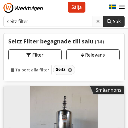
Sälja
Sök
Seitz Filter begagnade till salu
(14)
Filter
Relevans
Seitz
Ta bort alla filter
Småannons