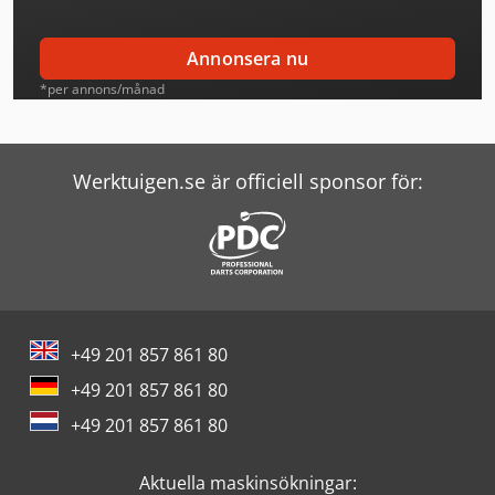
Leif & Lorentz Spridare För Lim
Annonsera nu
Mann Hummel Filter
*per annons/månad
Mark Kompressorer
Putzmeister Pump
Werktuigen.se är officiell sponsor för:
Sartorius Filter
Schneider Controller
Screen Imagesetter
+49 201 857 861 80
Seepex Pump
+49 201 857 861 80
Ultrafilter Filter
+49 201 857 861 80
Windmöller & Hölscher Maskiner För Påsar
Aktuella maskinsökningar:
Wolf Filter