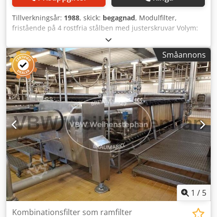
Tillverkningsår:
1988
, skick:
begagnad
, Modulfilter,
fristående på 4 rostfria stålben med justerskruvar Volym:
197 l Arbetstryck: 10 bar Max. arbetstemperatur: 121 °C
Längd: 0,442 m Chodpfxsxwy U Ho Aphea Bredd: 0,442 m
Småannons
Höjd: 1,93 m Material: rostfritt stål Grundkonstruktion:
stående på ben Utrustning: stängning med 12
klämskruvar; tankanslutningar DN 50; komplett med alla
armaturer, manometer Silarörshöjd: 0,99 m;
silarörsdiameter: 47 mm
1
/
5
Kombinationsfilter som ramfilter