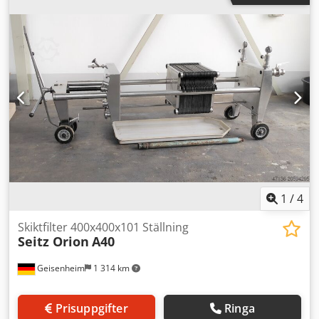
nivåglasarmaturer med tryckmätare, KG-utmatningskar
med skruv i rostfritt stål samt KG-doseringsenhet -
Skivfilter med 150 rostfria plattor, utvändiga stigrör,
nivåglasarmaturer med tryckmätare - Manöverplattform
mellan båda filteren, trappsteg vid KG-filtret - Styrskåp
1
/
4
Skiktfilter 400x400x101 Ställning
Seitz Orion
A40
Geisenheim
1 314 km
Prisuppgifter
Ringa