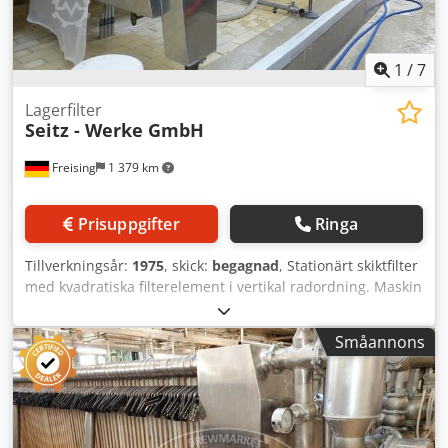
Filterplattor; filterramar; uppsamlingskar med
utmatningsskruv; hydraulisk pressning av filterkakor;
slangpump.
1
/
7
Lagerfilter
Seitz - Werke GmbH
Freising
1 379 km
Prisuppgifter
Ringa
Tillverkningsår:
1975
, skick:
begagnad
, Stationärt skiktfilter
med kvadratiska filterelement i vertikal radordning. Maskin
(tillägg): Avdödningsfilter Kapacitet: 140 hl/h Chedpfx
Apovcqzlohja Antal plattor: 119 st Längd: 7500 mm Bredd:
Småannons
1600 mm Höjd: 2000 mm Format: Kvadratiska filterelement
– 100 cm x 100 cm Lagerbilder: Vertikal radordning av
filterelementen