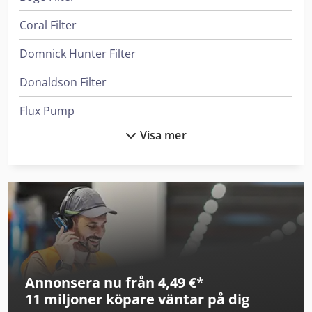
Coral Filter
Domnick Hunter Filter
Donaldson Filter
Flux Pump
Visa mer
Gea Dekanter
Haver & Boecker System För Fyllning Av Behållare
Heidenreich & Harbeck Maskiner För Djuphålsborrning
Hp Skrivare
Ingersoll Rand Kompressorer
Annonsera nu från 4,49 €
*
Kaeser Filter
11 miljoner köpare
väntar på dig
Ksb Pump