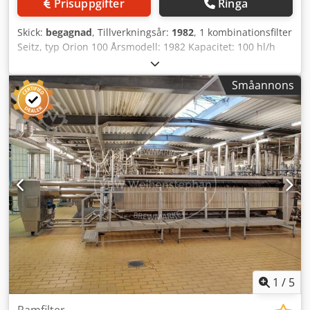
Prisuppgifter
Ringa
Skick:
begagnad
, Tillverkningsår:
1982
, 1 kombinationsfilter
Seitz, typ Orion 100 Årsmodell: 1982 Kapacitet: 100 hl/h
komplett med ölpump, ledningsvärdesmätare,
doseringskärl, styrskåp, omkopplingspanel, KG-
Småannons
uppsamlingsbalja med transportör och avfallspump.
Maskin (tillägg): Kieselgur- och skivfilter Filteryta kieselgur
ca.: 35 m² Filterkapacitet: 100 hl/h Längd: 5200 mm Bredd:
1320 mm Höjd: 2250 mm Chedpexbpayefx Aphsa Format: 1
m x 1 m filterplattor Material: rostfritt stål Läge: horisontell
Grundkonstruktion: ramfilter Utrustning: hydraulisk
tillslutning; transportskruv för gammal kiselgur; upp till
200 filterplattor möjliga eller 55 KG-ramar samt 56
skivfilter.
1
/
5