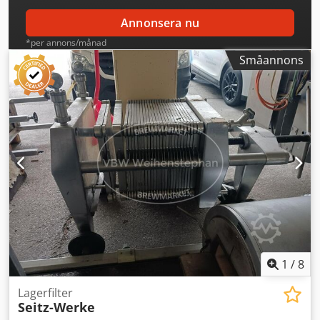
Annonsera nu
*per annons/månad
Småannons
1
/
8
Lagerfilter
Seitz-Werke