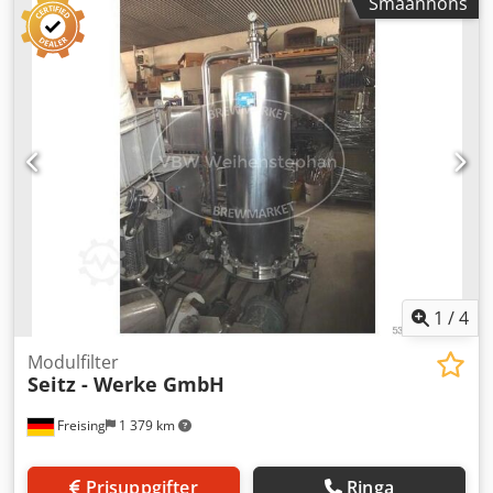
Småannons
elektriskt manöverskåp. Maskin (tillägg): Sterilisationsfilter;
Tillverkningsår: 1979 - 2010 Kapacitet ca: 750 hl/h Skivfilter
- Filteryta ca 356 - 493 m² Arbetstryck: 8 bar Effekt: 6 kW
Codoxbn N Hspfx Aphsha Spänning: 220/380 V Frekvens:
50 Hz Längd: 10 100 mm Bredd: 1 320 mm Höjd: 1 750 mm
Format: Kvadratiska filterelement Skiktsarrangemang:
Vertikal radarrangemang av filterelementen Drift /
styrning: Inbyggt elektriskt manöverskåp Material: Rostfritt
stål Placering: Horisontell Baskonstruktion: Stativ
Utrustning: Filterplattor; hydraulisk pressning av
filterplattor; slangpump
1
/
4
Modulfilter
Seitz - Werke GmbH
Freising
1 379 km
Prisuppgifter
Ringa