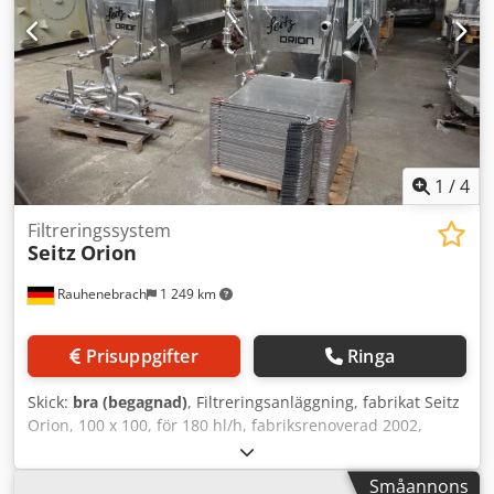
kapacitet: ca 160 l/h, snabbgångskapacitet: ca 320 l/h,
nominell bredd: NW50, rördiameter: 50 mm.
Dokumentation tillgänglig. Visning på plats är möjlig.
Chsdewd Talepfx Aphsa
1
/
4
Filtreringssystem
Seitz
Orion
Rauhenebrach
1 249 km
Prisuppgifter
Ringa
Skick:
bra (begagnad)
, Filtreringsanläggning, fabrikat Seitz
Orion, 100 x 100, för 180 hl/h, fabriksrenoverad 2002,
bestående av: Cedpfx Ajrai N Aophjha - Kieselgur-ramfilter
med 29 KG-ramar i rostfritt stål, utvändiga stigrör,
Småannons