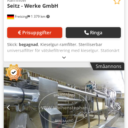
Ramfilter
Seitz - Werke GmbH
Freising
1 379 km
Prisuppgifter
Ringa
Skick:
begagnad
, Kieselgur-ramfilter. Steriliserbar
universalfilter för vätskefiltrering med kieselgur. Stationärt
filter med kvadratiska element i vertikal radplacering.
Hydraulisk filterkakspressning med hydraulstyrning via
Småannons
inbyggd elektrisk kontrollpanel. Maskin (tillägg):
Kieselgurfilter; Tillverkningsår 1979 - 2010 Kapacitet ca:
850 hl/h kieselgurfilter - filteryta ca 174 - 242 m²
Arbetstryck: 8 bar Effekt: 6 kW Spänning: 220/380 V
Frekvens: 50 Hz Längd: 10 100 mm Csdpfxsxbn Nto Apheha
Bredd: 1 320 mm Höjd: 1 750 mm Format: Kvadratiska
filterelement Placering av lager: Vertikal radplacering av
filterelement Manövrering / styrning: Inbyggd elektrisk
kontrollpanel Material: Rostfritt stål Läge / position:
Horisontell Grundkonstruktion: Stativ Utrustning: