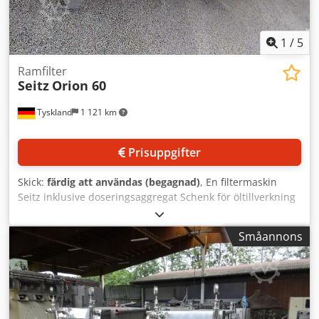
Orientering: Horisontell Grundkonstruktion: Stativ
Utrustning: Filterplattor; filterramar; omloppskammare;
uppsamlingskar med utskruv; hydraulisk pressning av
1
/
5
filterskikten; slangpump
Ramfilter
Seitz
Orion 60
Tyskland
1 121 km
Prisuppgifter
Skick:
färdig att användas (begagnad)
, En filtermaskin
Seitz inklusive doseringsaggregat Schenk för öltillverkning
finns tillgänglig. 1) Kieselgur-ramfilter Seitz Orion 60,
maximal kapacitet: 70–80 hl/h, effektiv kapacitet: ca 45
Småannons
hl/h, maximal total filtreringskapacitet: ca 600 hl,
pressanordning: tvåstegs planetväxel, antal plattor: 36,
antal ändplattor: 2, plattmått X/Y: 600 mm/600 mm,
rördiameter: 50 mm, nominell bredd: NW50, maskinmått
X/Y/Z: ca 3800 mm/1100 mm/1400 mm. 2)
Doseringsaggregat Schenk DO-S120, tillverkningsår: 1971,