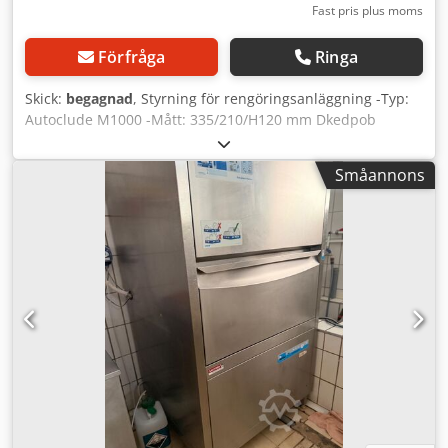
Fast pris plus moms
Förfråga
Ringa
Skick:
begagnad
, Styrning för rengöringsanläggning -Typ:
Autoclude M1000 -Mått: 335/210/H120 mm Dkedpob
Uhtwjfx Ander -Vikt: 4 kg
Småannons