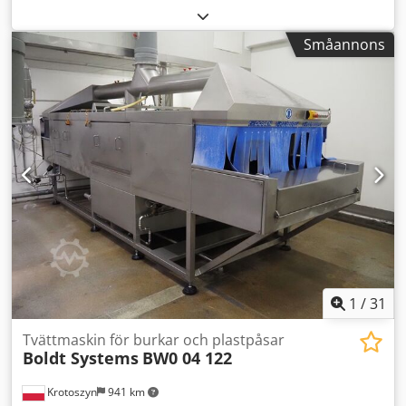
2014, rostfritt stål, lämplig för desinfektion av produkter i
hinkar, påsar, burkar och tråg, maximal storlek 450 mm B x
Småannons
450 mm H, recirkulationstank, mobil, 3-fas Dedpohfmh
Hofx Andokr
1
/
31
Tvättmaskin för burkar och plastpåsar
Boldt Systems
BW0 04 122
Krotoszyn
941 km