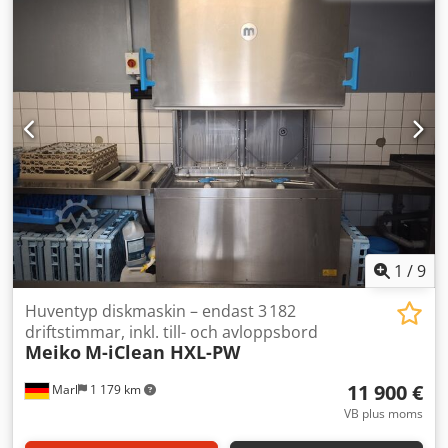
effekt: 81 kW, vattenvolym: 340 l, vattentrycksområde: 1,5
bar–10 bar, vattenförbrukning per cykel: 220 l/h,
vattentemperatur per cykel: 12 °C, vattenhårdhet: 3 °dH,
ledningsförmåga: 80 µS/cm, total luftflöde från maskinen:
1500 m³/h. Maskinens mått (X/Y/Z): ca 7550 mm/1200
mm/2150 mm. Dokumentation finns. En inspektion på plats
är möjlig. Dkedpfezmymuox Ander
1
/
9
Huventyp diskmaskin – endast 3 182
driftstimmar, inkl. till- och avloppsbord
Meiko
M-iClean HXL-PW
11 900 €
Marl
1 179 km
VB plus moms