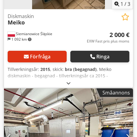
1
/
3
Diskmaskin
Meiko
2 000 €
Siemianowice Śląskie
1 092 km
EXW Fast pris plus moms
Förfråga
Ringa
Tillverkningsår:
2015
, skick:
bra (begagnad)
, Meiko
diskmaskin - begagnad - tillverkningsår ca 2015 -
elektronisk styrning - spänning 400 V Dsdpezm N Nfsfx
Andekr - effekt ca 10 kW - industriell maskin - avhämtning
Småannons
från lager / alternativt kan den skickas - pris 2 000 € EXW