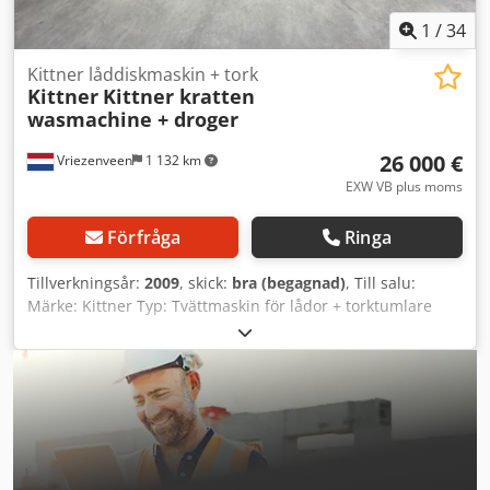
1
/
34
Kittner låddiskmaskin + tork
Kittner
Kittner kratten
wasmachine + droger
26 000 €
Vriezenveen
1 132 km
EXW VB plus moms
Förfråga
Ringa
Tillverkningsår:
2009
, skick:
bra (begagnad)
, Till salu:
Märke: Kittner Typ: Tvättmaskin för lådor + torktumlare
Automatisk matning Inkluderat: - Tvättmaskin för lådor +
torktumlare - Elscheman Tvättmaskinen för lådor är
justerbar i höjd och bredd. Maximal mått på låda: bredd x
höjd 420 mm x 270 mm Dkjdpfx Aneznhwqoder Totala mått
på maskinen längd x bredd x höjd 4000 mm x 1200 mm x
1640 mm Det är möjligt att besiktiga denna tvättmaskin för
lådor på plats. Vid frågor eller kommentarer, tveka inte att
kontakta oss. Med vänliga hälsningar, Leo Holland