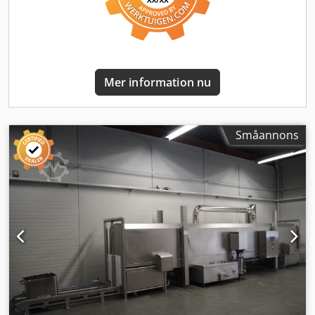
tömnings-/lutpump Dodofffhyepfx Andokr Anslutning: 400
V, 16A-CEE-kontakt Mått: 600 x 680 x 820 mm (BxDxH) Ingår
i leveransen: 1 tallriks-korg 1 universalkorg 1 bestickskorg
In- och utloppsslangar NY maskin & SAB-testad Garanti +
reservdelsservice Alternativ: Leveransservice Leasing &
Mer information nu
uthyrning Serviceavtal Testa maskinen i vår Milbrandt-
butik tillsammans med många andra bagerimaskiner!
Småannons