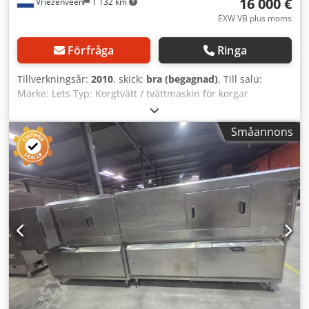
16 000 €
Vriezenveen
1 132 km
EXW VB plus moms
Förfråga
Ringa
Tillverkningsår:
2010
, skick:
bra (begagnad)
, Till salu:
Märke: Lets Typ: Korgtvätt / tvättmaskin för korgar
Korgtvätten är justerbar i höjd och bredd. Inkluderar: -
tvålpump Dsdpoznh D Dofx Andjkr Maximala mått för korg:
Småannons
bredd x höjd 650 mm x 240 mm Lämplig för korgar som är
600 mm breda. Totala mått för maskinen: längd x bredd x
höjd 3200 mm x 1200 mm x 2150 mm Det är möjligt att
besöka oss och se denna korgtvätt på plats. Vid frågor eller
önskemål, tveka inte att kontakta oss. Med vänliga
hälsningar, Leo Holland