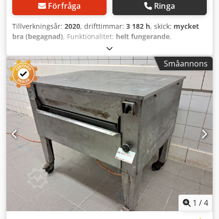
Förfråga
Ringa
Tillverkningsår:
2020
, drifttimmar:
3 182 h
, skick:
mycket
bra (begagnad)
, Funktionalitet:
helt fungerande
,
maskin-/fordonsnummer:
10465394
, MEIKO M-iClean HXL-
PW – diskmaskin med dubbla korgar och lock, av högsta
Småannons
kvalitet, från löpande verksamhet på en evenemangslokal.
Imponerande specifikationer enligt maskinens display:
endast 3 182 driftstimmar och 23 991 cykler – ovanligt lågt
för tillverkningsåret (skärmdump i bilderna). I driftsättning
27.02.2020, serienummer 10465394, programvara 6.4.6.
Djdpfsznd U Sox Andokr Utrustning: system med dubbla
korgar, 2 × 500 × 500 mm, upp till 120 korgar/timme;
PowerWash med flera pumpeffektsnivåer; automatisk
luckfunktion med automatisk korgdetektering; dosering av
rengöringsmedel och sköljmedel; avloppspump; fri
genomgångshöjd 505 mm; inklusive inmatningbord med
rullbanor och utmatningbord; anslutning 400 V. Idealisk
för evenemangslokaler, catering, personalmatsalar, hotell
eller storkök. Besiktning och provkörning på plats är
1
/
4
möjligt och önskvärt. Säljs som en kommersiell transaktion