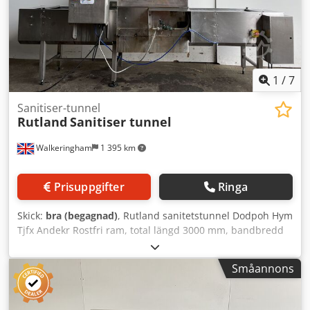
1
/
7
Sanitiser-tunnel
Rutland
Sanitiser tunnel
Walkeringham
1 395 km
Prisuppgifter
Ringa
Skick:
bra (begagnad)
, Rutland sanitetstunnel Dodpoh Hym
Tjfx Andekr Rostfri ram, total längd 3000 mm, bandbredd
370 mm, maximal produkthöjd 500 mm, variabel hastighet,
3-fas
Småannons