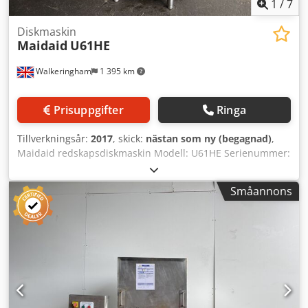
1
/
7
Diskmaskin
Maidaid
U61HE
Walkeringham
1 395 km
Prisuppgifter
Ringa
Tillverkningsår:
2017
, skick:
nästan som ny (begagnad)
,
Maidaid redskapsdiskmaskin Modell: U61HE Serienummer:
4319123 2017, tillverkad i rostfritt stål, extra hög och
kraftig fristående diskmaskin avsedd för grytor och
Småannons
köksredskap. Användbar höjd: 790 mm. Korgar: 500 x 610
mm. Dsdpfxeha U Ete Andjkr