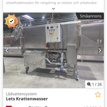
stöveltvättmaskin för rengöring av stövlar och arbetsskor
erbjuds. Mer information på förfrågan. Betalning kontant
eller förskottsbetalning! Dkedpfx Aew Tm Hiondjr
Småannons
Försäljning endast till näringsidkare, ingen garanti eller
ansvar.
1
/
26
Lådvattensystem
Lets
Krattenwasser