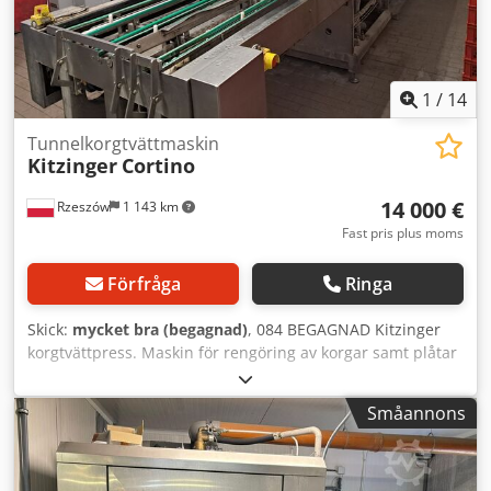
1
/
14
Tunnelkorgtvättmaskin
Kitzinger
Cortino
14 000 €
Rzeszów
1 143 km
Fast pris plus moms
Förfråga
Ringa
Skick:
mycket bra (begagnad)
, 084 BEGAGNAD Kitzinger
korgtvättpress. Maskin för rengöring av korgar samt plåtar
och bageribrickor. YTTERMÅTT (i cm): - höjd: 270, - bredd:
320, - längd: 1070. MAX. KORGMÅTT (i cm): - höjd: 42,5, -
Småannons
bredd: 59,5. Maskinen finns för visning på vårt lager (36-
068 Bachórz, Polen). Tillgängliga betaltjänster: transport /
installation / igångkörning av utrustningen. Dkodswivp
Tspfx Andjr Angett pris är netto. VI TALAR ENGELSKA,