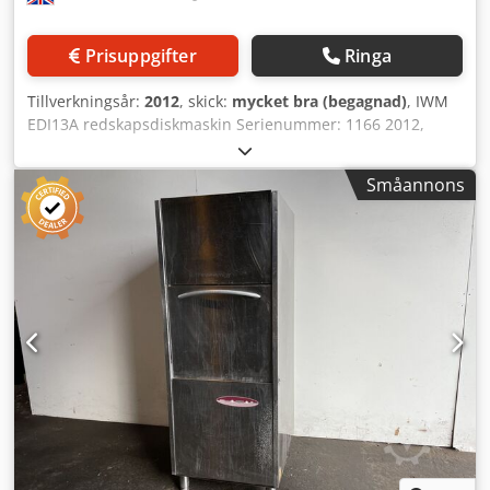
Prisuppgifter
Ringa
Tillverkningsår:
2012
, skick:
mycket bra (begagnad)
, IWM
EDI13A redskapsdiskmaskin Serienummer: 1166 2012,
diskmaskin i rostfritt stål för redskap, idealisk för brickor,
grytor och kastruller. Diskprogram 2 till 10 minuter.
Småannons
Disktank: 1300 mm L x 700 mm B x 800 mm H. Effekt: 13,7
kW, 3-fas. Dkjdpfoix Ixmex Ander