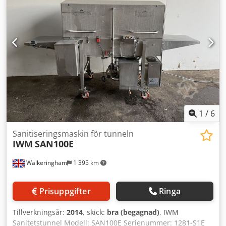
1
/
6
Sanitiseringsmaskin för tunneln
IWM
SAN100E
Walkeringham
1 395 km
Prisuppgifter
Ringa
Tillverkningsår:
2014
, skick:
bra (begagnad)
, IWM
Sanitetstunnel Modell: SAN100E Serienummer: 1281-S1E