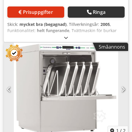
Prisuppgifter
Ringa
Skick:
mycket bra (begagnad)
, Tillverkningsår:
2005
,
Funktionalitet:
helt fungerande
, Tvättmaskin för burkar
och plastpåsar Märke: Boldt Systems Modell: W 400.4.3.1
Dkjdpfxswxy Hze Andsr Serienummer: BW0 04 122
Småannons
Tillverkningsår: 2005 Ånguppvärmd Transportband i
rostfritt stålnät Bandbredd: (3x) 380 mm Totalmått: 6000
mm x 2100 mm x 2400 mm
1
/
2