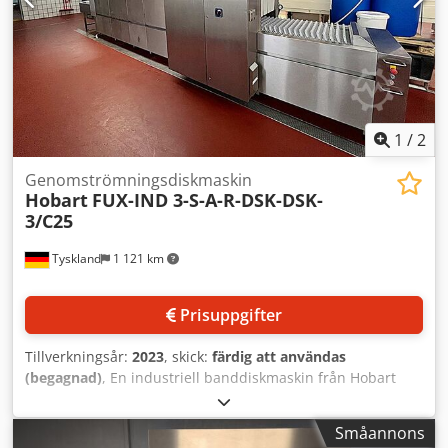
1
/
2
Genomströmningsdiskmaskin
Hobart
FUX-IND 3-S-A-R-DSK-DSK-
3/C25
Tyskland
1 121 km
Prisuppgifter
Tillverkningsår:
2023
, skick:
färdig att användas
(begagnad)
, En industriell banddiskmaskin från Hobart
finns tillgänglig. Uppvärmning: elektrisk, bandbredd: 612
mm, bandhöjd: 440 mm, arbetshöjd: 920 mm,
Småannons
transportriktning: från vänster till höger, totalansluten