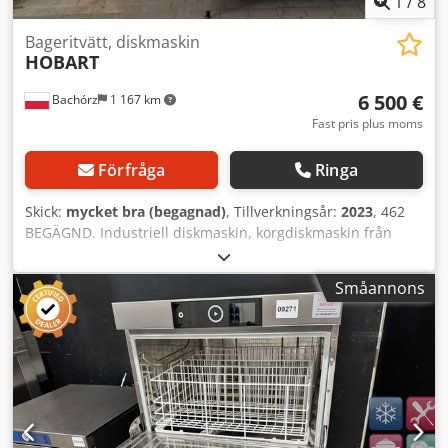
1
/
8
Bageritvätt, diskmaskin
HOBART
6 500 €
Bachórz
1 167 km
Fast pris plus moms
Förfråga
Ringa
Skick:
mycket bra (begagnad)
, Tillverkningsår:
2023
, 462
BEGÄGND. Industriell diskmaskin, korgdiskmaskin från
Hobart med vattenmjukare. TEKNISKA DATA: -
Tillverkningsår: 2023 - Utrustad med vattenmjukare YTTRE
Småannons
MÅTT (i cm): Dedpfoznxduox Andskr - Bredd 138 - Längd 95
(135 när luckan är öppen) - Höjd 202 (244 när luckan är
öppen) INRE MÅTT (i cm): - Bredd 122 - Längd 68 - Höjd 84
(till sprinklerna) Tillgängliga tillägg mot extra kostnad:
transport av maskinen. Angivet pris är ett nettopris. VI
TALAR ENGELSKA, TYSKA, FRANSKA, RYSKA OCH
UKRAINSKA.