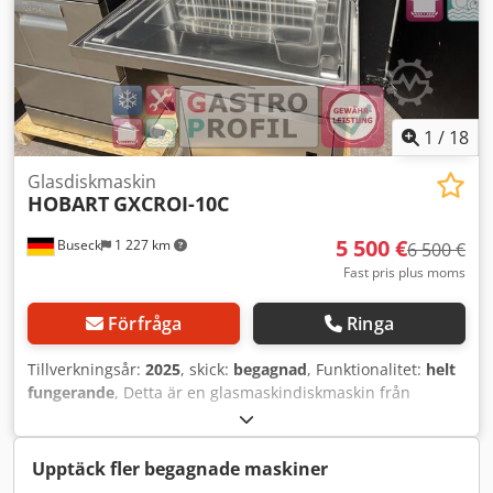
1
/
18
Glasdiskmaskin
HOBART
GXCROI-10C
5 500 €
Buseck
1 227 km
6 500 €
Fast pris plus moms
Förfråga
Ringa
Tillverkningsår:
2025
, skick:
begagnad
, Funktionalitet:
helt
fungerande
, Detta är en glasmaskindiskmaskin från
tillverkaren Hobart, modell GXCROI-10C, tillverkningsår
2025. Denna kompakta professionella diskmaskin är
utrustad med integrerad omvänd osmos och ett underskåp
Upptäck fler begagnade maskiner
för tomma korgar eller diskmedel samt sugspjut för