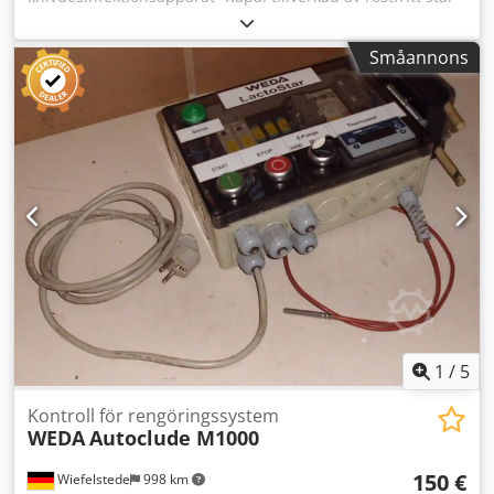
Måndag–fredag 09:00–13:00 och 14:00–17:00.
Desinfektionsmedel: förvaras i enheten -Max.
Försäljningen sker uteslutande enligt våra allmänna villkor.
knivbladsdimensioner: 80 x 10 mm -Mått: 450/310/H900
Småannons
mm -Vikt: 30 kg Dkedpfxeb A N Evo Ander
1
/
5
Kontroll för rengöringssystem
WEDA
Autoclude M1000
150 €
Wiefelstede
998 km