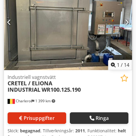
TYSKA, FRANSKA, RYSKA, UKRAINSKA. I vårt utbud finns
bageriugnar, vagnugnar, hyllugnar, konditoriugnar,
butiksugnar, bagerimaskiner, brödlinjer, bulllinjer,
kaklinjer, croissantlinjer, baguettemaskiner, degblandare,
mixers, kavlingsmaskiner och croissantformare. Se alla
våra annonser.
1
/
14
Industriell vagnstvätt
CRETEL / ELIONA
INDUSTRIAL
WR100.125.190
Charleroi
1 399 km
Prisuppgifter
Ringa
Skick:
begagnad
, Tillverkningsår:
2011
, Funktionalitet:
helt