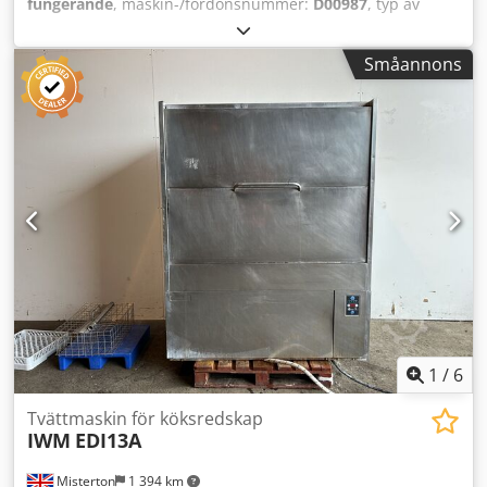
fungerande
, maskin-/fordonsnummer:
D00987
, typ av
ingående ström:
trefas
, inspänning:
400 V
, temperatur:
5
°C
, effekt:
50 kW (67,98 hk)
, ingångsfrekvens:
50 Hz
,
Småannons
Utrustning:
dokumentation / manual
, Industriell
tvättmaskin CRETEL / ELIONA INDUSTRIAL WR100.125.190 –
Årsmodell 2011 Dkedpfx Anszpfkwsder Tvättmaskin för
vagnar, plåtar, formar och bakplåtar. Lämplig för vagnar
med måtten upp till 1000x1250x1900 mm. Utrustad med 2
vagnar med behållare.
1
/
6
Tvättmaskin för köksredskap
IWM
EDI13A
Misterton
1 394 km