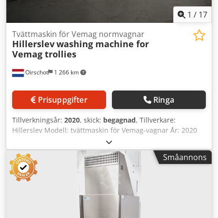
1
/
17
Tvättmaskin för Vemag normvagnar
Hillerslev
washing machine for
Vemag trollies
Oirschot
1 266 km
Prisuppgifter
Ringa
Tillverkningsår:
2020
, skick:
begagnad
, Tillverkare:
Hillerslev Modell: tvättmaskin för Vemag-vagnar År: 2020
Skick: Begagnad Serienummer: 3665A-2020 Lagernummer:
3391 Kapacitet: 40 standardvagnar per timme
Småannons
Uppvärmning: direktånga Tryckluft: 6–8 Bar Effekt: 3 x
400V, 50Hz, 14,5kW Mått: 11800 x 1900 x 2650 mm
Automatisk tvättmaskin för standardvagnar med tvätt- och
sköljsektion, tvåldosering samt automatisk tippare för
vagnar (in och ut). Dedezgdn Nepfx Andjkr