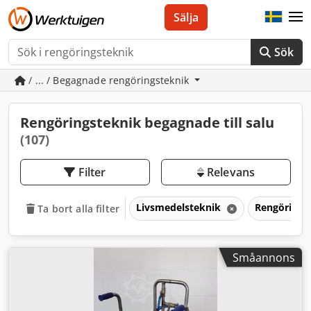
Sälja
Sök
/ ... / Begagnade rengöringsteknik
Rengöringsteknik begagnade till salu
(107)
Filter
Relevans
Livsmedelsteknik
Rengörings
Ta bort alla filter
Småannons