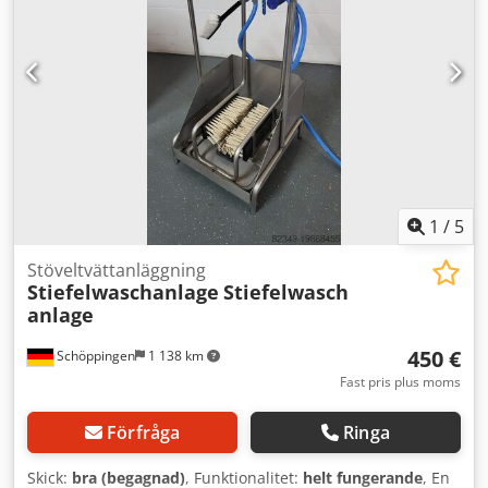
1
/
5
Stöveltvättanläggning
Stiefelwaschanlage
Stiefelwasch
anlage
450 €
Schöppingen
1 138 km
Fast pris plus moms
Förfråga
Ringa
Skick:
bra (begagnad)
, Funktionalitet:
helt fungerande
, En