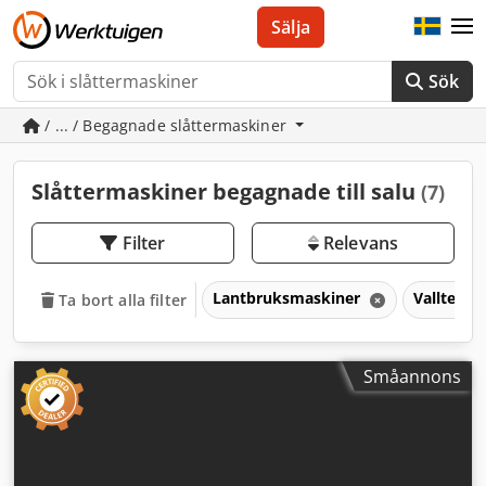
Sälja
Sök
/ ... / Begagnade slåttermaskiner
Slåttermaskiner begagnade till salu
(7)
Filter
Relevans
Lantbruksmaskiner
Valltekni
Ta bort alla filter
Småannons