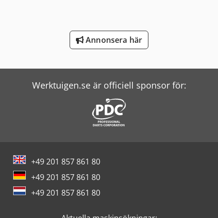
Man Tipper
Mann Hummel Filter
Annonsera här
Mercedes Benz Tipper
New Holland Skördetröska
Werktuigen.se är officiell sponsor för:
Scania Tipper
Schneider Controller
Screen Imagesetter
Terex Minidumper
+49 201 857 861 80
Vw Tipper
+49 201 857 861 80
Windmöller & Hölscher Maskiner För Påsar
+49 201 857 861 80
Wolf Filter
Aktuella maskinsökningar: