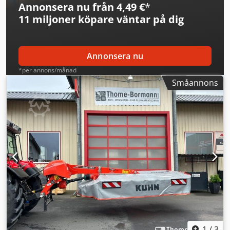
Annonsera nu från 4,49 €
*
11 miljoner köpare
väntar på dig
Annonsera nu
*per annons/månad
Småannons
1
/
3