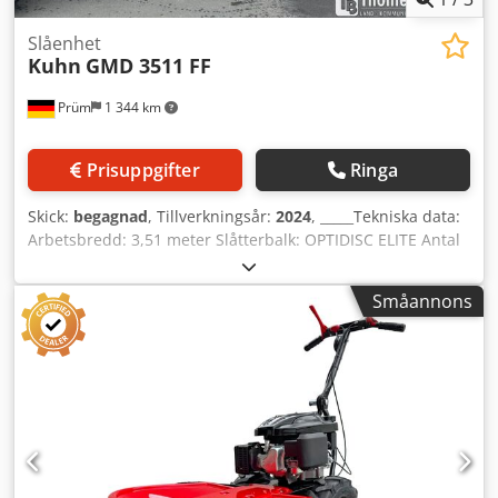
Slåenhet
Kuhn
GMD 3511 FF
Prüm
1 344 km
Prisuppgifter
Ringa
Skick:
begagnad
, Tillverkningsår:
2024
, _____Tekniska data:
Arbetsbredd: 3,51 meter Slåtterbalk: OPTIDISC ELITE Antal
slåtterdiskar med skivskyddsslid av härdat stål: 8 Knivfäste
med snabbfäste FAST-FIT Justerbar klipphöjd med
Småannons
standardglidskor 35–65 mm Skivaxelskydd mot
överbelastning: PROTECTADRIVE Markanpassning:
Mittenupphängning av slåtterenheten
Avlastningsinställning: Hydropneumatisk avlastning LIFT-
CONTROL Krockskydd: NONSTOP-krocksäkring Lyft för
strängpassage: Via integrerad enhetslyftcylinder
Medelsträngbredd: 2,80 meter Strängskiva: Yttre
Montering: Trepunktsfäste Kat. 2 Förskjutbar fäste,
inställbar: 2 positioner – förskjutning med 190 mm