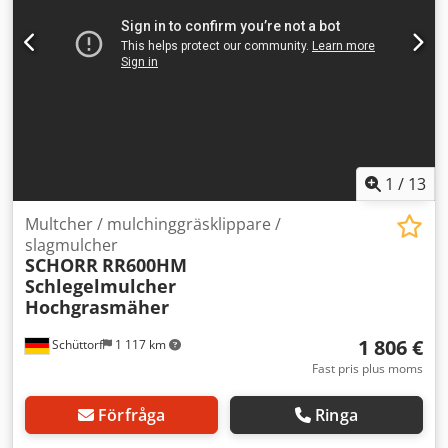
1
/
13
Multcher / mulchinggräsklippare /
slagmulcher
SCHORR
RR600HM
Schlegelmulcher
Hochgrasmäher
1 806 €
Schüttorf
1 117 km
Fast pris plus moms
Förfråga
Ringa