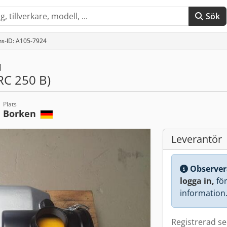
Sök
s-ID: A105-7924
d
RC 250 B)
Plats
Borken
Leverantör
Observer
logga in,
för 
information
Registrerad s