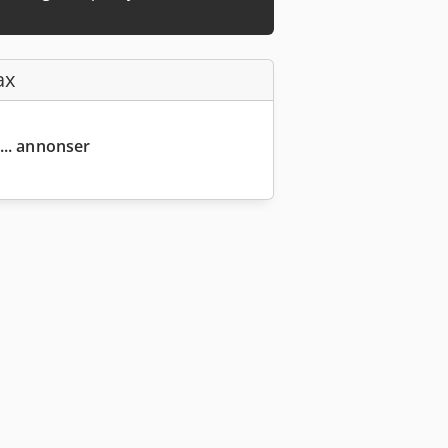
ax
... annonser