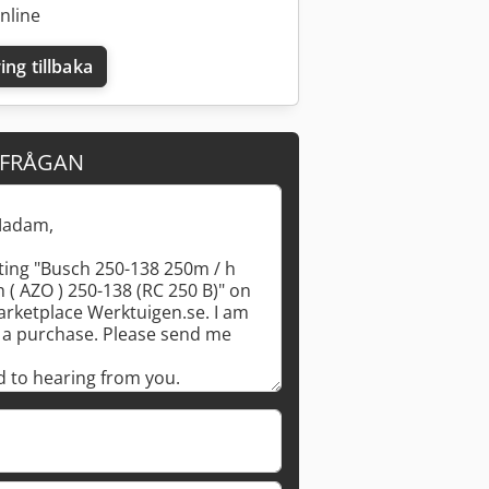
nline
ing tillbaka
RFRÅGAN