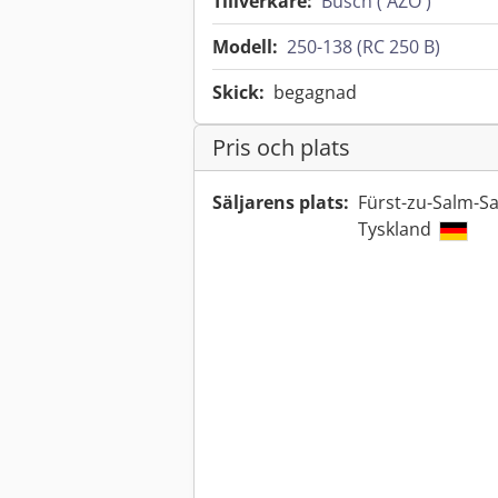
Tillverkare:
Busch ( AZO )
Modell:
250-138 (RC 250 B)
Skick:
begagnad
Pris och plats
Säljarens plats:
Fürst-zu-Salm-Sa
Tyskland