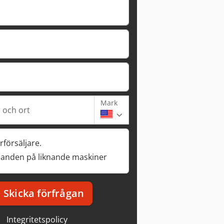
Mark
och ort
rförsäljare.
danden på liknande maskiner
Skicka förfrågan
Integritetspolicy