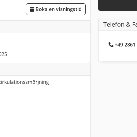
Boka en visningstid
Telefon & F
+49 2861 
025
irkulationssmörjning