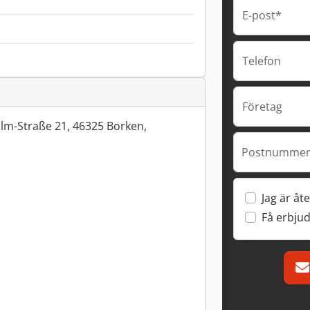
E-post*
Telefon
Företag
lm-Straße 21, 46325 Borken,
Postnummer 
Jag är åte
Få erbju