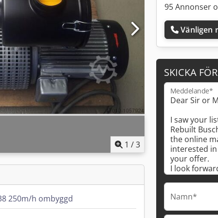
95 Annonser o
Vänligen r
SKICKA FÖ
Meddelande*
1
/
3
Namn*
138 250m/h ombyggd