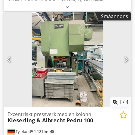
Presskraft 100 t - Utskjut 320 mm - Avstånd i stativet under
styrningen 400 mm - Bordstorlek ca 850 x 610 mm -
Småannons
Genomhål i bordet, nedsänkt 335 / 300 mm - Tjocklek på
bordspännplatta 90 mm - Maximal inbyggnadshöjd ca 300
mm - Slaglådans yta 600 x 335 mm - Höjdjustering av
slaglådan 80 mm - Slaghöjdsjustering 10–130 mm -
Utkastarens slag i slaglådan 32 mm - Slagtal vid
kontinuerlig drift ca 56/min - Drift 380 V / 11 kW -
Platsbehov ca. B 1900 x H 2800 x D 2200 mm - Vikt ca 9000
kg - Utrustad med: - UVV-presskyddsregulator PREVENTA
Dkodpfx Ads E A Tmoier - Hydrauliskt + pneumatiskt
manövrerad koppling - LUTEX extra bromssystem -
Centraliserad smörjning
1
/
4
Excentriskt pressverk med en kolonn
Kieserling & Albrecht
Pedru 100
Tyskland
1 121 km