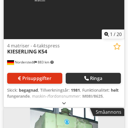
1
/
20
4 matriser - 4-taktspress
KIESERLING
K54
Norderstedt
883 km
Prisuppgifter
Ringa
Skick:
begagnad
, Tillverkningsår:
1981
, Funktionalitet:
helt
fungerande
, maskin-/fordonsnummer:
M08I/8625
,
Erbjudandenummer: M08I/8625 Maskintyp: 4 matriser - 4
slagpress Info: stängt kniv Fabrikat: KIESERLING Typ: K54
Småannons
Tillverkningsår: 1981/2011 Diameterområde: 8-22 mm
Djdpfx Adsygv Ayjiokr Antal matriser: 4 Antal steg: 5
Snittlängd: 175 mm Skaftlängd under huvud: 155 mm