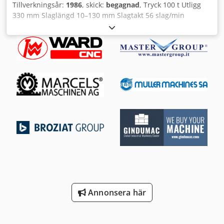
Tillverkningsår:
1986
, skick:
begagnad
, Tryck 100 t Utligg
330 mm Slaglängd 10–130 mm Slagtakt 56 slag/min
Slidjustering 80 mm Bordyta 830x600 mm Slidyta 250x130
mm Bordhöjd 870 mm Tapphål i sliden 50 mm Maskinvikt
ca. 11 t Platsbehov ca. BxDxH 2100x1900x3000 mm
Pneumatisk kopplings-bromskombination
Centralsmörjning med fett Mekaniskt
överbelastningsskydd Manuell slagjustering Dedpfslp U
Stjx Adijkr Manuell slidjustering Tvåhandsmanövrering
Annonsera här