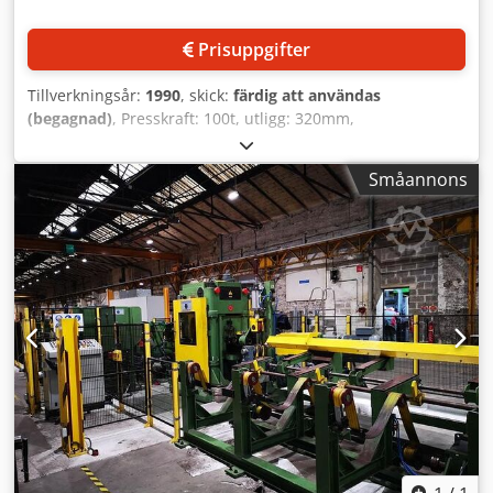
Prisuppgifter
Tillverkningsår:
1990
, skick:
färdig att användas
(begagnad)
, Presskraft: 100t, utligg: 320mm,
bordsdimensioner X/Y: 850mm/610mm,
stämpeldimensioner X/Y: 600mm/355mm, slaglängd:
Småannons
10mm-130mm, stämpeljustering: 80mm, slag per minut:
56, installationshöjd: 300mm, maskindimensioner X/Y/Z: ca
1900mm/1900mm/3150mm, vikt: ca 9000kg. En besiktning
på plats är möjlig. Djdpsyiflmofx Adiskr