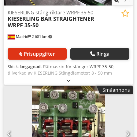
1
/
1
KIESERLING stång-riktare WRPF 35-50
KIESERLING
BAR STRAIGHTENER
WRPF 35-50
Madrid
2 681 km
Prisuppgifter
Ringa
Skick:
begagnad
, Rätmaskin för stänger WRPF 35-50,
tillverkad av KIESERLING Stångdiameter: 8 - 50 mm
Hastighet: upp till 50 m/min Leveransomfattning
inkluderar: - Inmatningskanal för stänger - Ingående
Småannons
drivvals - Rätmaskin WRPF35 - Utgående drivvals -
Utkastkanal för stänger - Elektrisk utrustning (Tillval: NY
med HMI-kontrollpanel) Dkodpfjymcmrsx Adisr - Befintliga
reservdelar - Dokumentation - Tillval: Lastbord - Tillval:
Lossningsbädd Stångdiameter: 8 - 50 mm Hastighet: upp
till 50 m/min