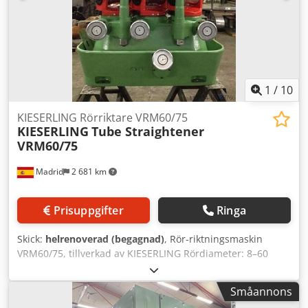
1
/
10
KIESERLING Rörriktare VRM60/75
KIESERLING
Tube Straightener
VRM60/75
Madrid
2 681 km
Prisuppgifter
Ringa
Skick:
helrenoverad (begagnad)
, Rör-riktningsmaskin
VRM60/75, tillverkad av KIESERLING Rördiameter: 8–60
eller 14–75 mm Rörlängd: Beroende på tillbehör (lastbord,
kanaler). Minsta längd 0,5 m Förhållandet mellan diameter
Småannons
och godstjocklek beror på sträckgränsen. Exempel: - 300