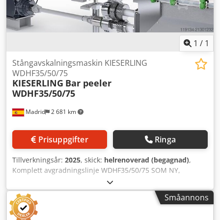
1
/
1
Stångavskalningsmaskin KIESERLING
WDHF35/50/75
KIESERLING
Bar peeler
WDHF35/50/75
Madrid
2 681 km
Prisuppgifter
Ringa
Tillverkningsår:
2025
, skick:
helrenoverad (begagnad)
,
Komplett avgradningslinje WDHF35/50/75 SOM NY,
rekonditionerad och testad i vår verkstad. Funktion och h9-
tolerans är garanterade. Arbetsområde: Dedpfxoymb Uue
Småannons
Adijkr Inmatningsdiameter: 7 - 38 mm Slutdiameter: 6 - 35
mm Minsta stånglängd: 2,9 m (3,2 m vid maximal