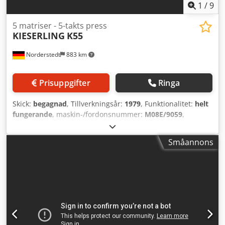
1
/
9
5 matriser - 5-takts press
KIESERLING
K55
Norderstedt
883 km
Prisuppgifter
Ringa
Skick:
begagnad
, Tillverkningsår:
1979
, Funktionalitet:
helt
fungerande
, maskin-/fordonsnummer:
M08E/9059
,
Erbjudandenummer: M08E/9059 Maskintyp: 5-matris - 5-
slags press Info: slutet kniv Dksdpfx Adexlr I Ieior Fabrikat:
Småannons
KIESERLING Typ: K55 Tillverkningsår: 1979/2002
Diameterområde: 8-22 mm Antal matriser: 5 Antal steg: 6
Snittlängd: 175 mm Axellängd under huvud: 6-140 mm
Kapacitet - styck/min: 125 Presskraft: 250 ton PKO: 30 mm
Plats: I Europa