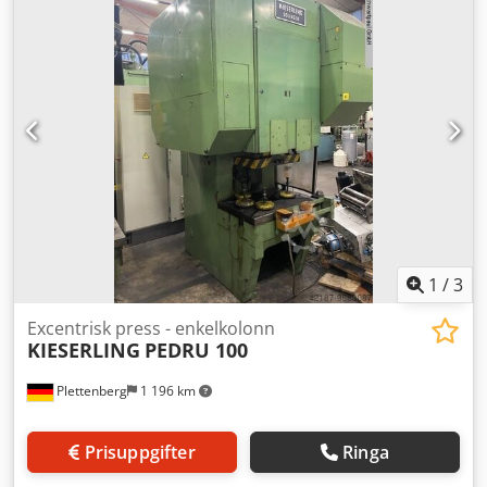
N/mm² = Max. 6,5 mm - 400 N/mm² = Max. 5,7 mm - 500
N/mm² = Max. 5,1 mm - 600 N/mm² = Max. 4,7 mm Dsdpfx
Adevtpghsijkr *De fyra första bilderna är exempel på
moderniseringar av liknande maskiner som vi kan erbjuda
vid intresse. De följande visar maskinen i dess nuvarande
skick. Rördiameter: 8–60 eller 14–75 mm Rörlängd:
Beroende på tillbehör (lastbord, kanaler). Minsta längd 0,5
m
1
/
3
Excentrisk press - enkelkolonn
KIESERLING
PEDRU 100
Plettenberg
1 196 km
Prisuppgifter
Ringa