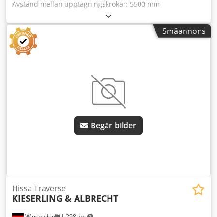
Avstånd mellan upptagningskrokar: 5500 mm
Infästningssidor för dubbel- och enkelkrok, kroköppning:
100 mm Vridsbar och roterbar mittkrok med
Småannons
infästningsöppning: 200 mm Höjd mellan infästningsöglor
och lastkrok: Utrymmesbehov: 6000 x 750 x 590 mm (utan
krokar) Dksdpfx Adsgzpv Asijr Vikt: 3280 kg
Begär bilder
Hissa Traverse
KIESERLING & ALBRECHT
Wiesbaden
1 298 km