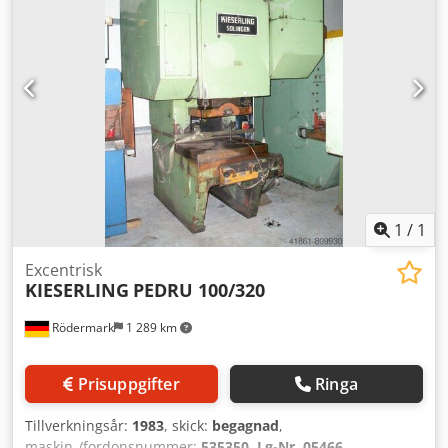
Kapacitet - styck/min: 105 Presskraft: 250 ton Plats: I
Tyskland
1
/
1
Excentrisk
KIESERLING
PEDRU 100/320
Rödermark
1 289 km
Prisuppgifter
Ringa
Tillverkningsår:
1983
, skick:
begagnad
,
maskin-/fordonsnummer:
535350, Lg-Nr. 05466
, -