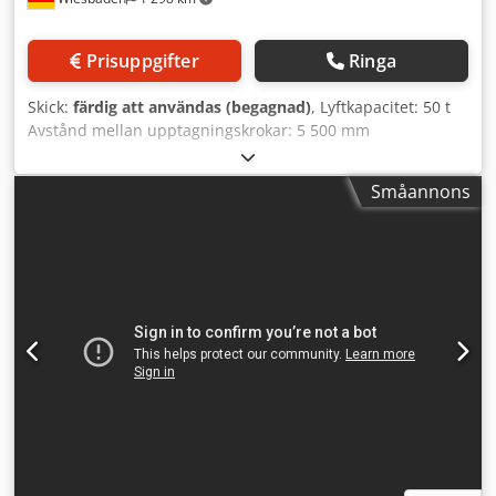
Prisuppgifter
Ringa
Skick:
färdig att användas (begagnad)
, Lyftkapacitet: 50 t
Avstånd mellan upptagningskrokar: 5 500 mm
Infästningssidor för dubbel- och enkelkrokar, kroköppning:
100 mm Sväng- och vridbar mittkrok med
Småannons
infästningsöppning: 200 mm Dkjdpfxogzpwgo Adior Höjd
mellan infästningsöglor och lasthake: Utrymmesbehov: 6
000 x 750 x 590 mm (utan krokar) Vikt: 3 280 kg