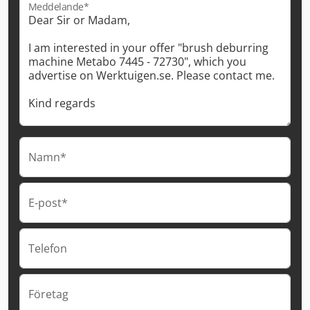
Meddelande*
Namn*
E-post*
Telefon
Företag