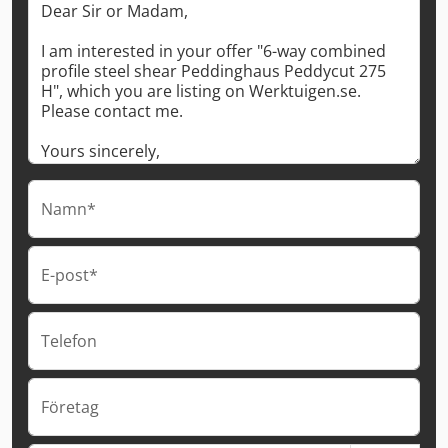
Namn*
E-post*
Telefon
Företag