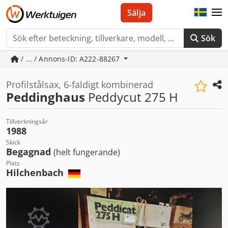
Sälja
Sök
/ ... / Annons-ID: A222-88267
Profilstålsax, 6-faldigt kombinerad
Peddinghaus
Peddycut 275 H
Tillverkningsår
1988
Skick
Begagnad
(helt fungerande)
Plats
Hilchenbach