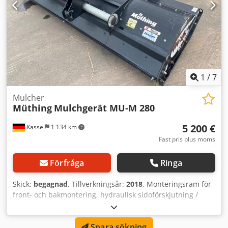
1
/
7
Mulcher
Müthing
Mulchgerät MU-M 280
5 200 €
Kassel
1 134 km
Fast pris plus moms
Förfråga
Ringa
Skick:
begagnad
, Tillverkningsår:
2018
, Monteringsram för
front- och bakmontering, hydraulisk sidoförskjutning /
stödrulle, motkniv, speciallackering svart, glidskor,
kardanaxel / Dkjdpfxeual S Ue Aahor
Spara sökning