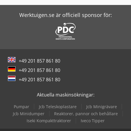
Kubota Minidumper
Kubota Mulcher
Werktuigen.se är officiell sponsor för:
Maschio Mulcher
Neuson Minidumper
Sunward Minigrävare
+49 201 857 861 80
Takeuchi Minigrävare
+49 201 857 861 80
Thwaites Minidumper
+49 201 857 861 80
Wacker Neuson Minidumper
Aktuella maskinsökningar:
Wacker Neuson Minigrävare
Pumpar
Jcb Teleskoplastare
Jcb Minigrävare
Yanmar Minidumper
Jcb Minidumper
Reaktorer, pannor och behållare
Iseki Kompakttraktorer
Iveco Tipper
Yanmar Minigrävare