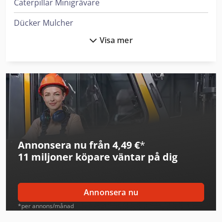
Caterpillar Minigrävare
Dücker Mulcher
Visa mer
Hanomag Bulldozers
Iseki Kompakttraktorer
Jcb Minidumper
Jcb Minigrävare
Jcb Teleskoplastare
Annonsera nu från 4,49 €
*
John Deere Grader
11 miljoner köpare
väntar på dig
John Deere Åkgräsklippare
Komatsu Bulldozers
Annonsera nu
Komatsu Minigrävare
*per annons/månad