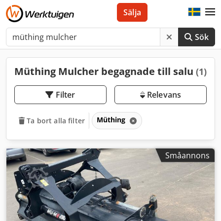
Sälja
Sök
Müthing Mulcher begagnade till salu
(1)
Filter
Relevans
Müthing
Ta bort alla filter
Småannons