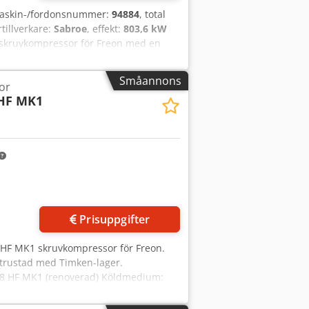
maskin-/fordonsnummer:
94884
, total
rtillverkare:
Sabroe
, effekt:
803,6 kW
 skruvkompressor för Freon med en
 163 HF Köldmedium: Freon Dcjdpfox A
 Kapaciteter: +0ºC/+40ºC - 803,6 kW
Småannons
or
W (Ekonomiser) -30ºC/+40ºC - 329,6 kW
 HF MK1
Prisuppgifter
 HF MK1 skruvkompressor för Freon.
utrustad med Timken-lager.
28 HF MK1 (renoverad) Köldmedium:
id -5ºC/+40ºC: 224,3 Dcedpfx
W vid -30ºC/+40ºC: 86,8 kW vid