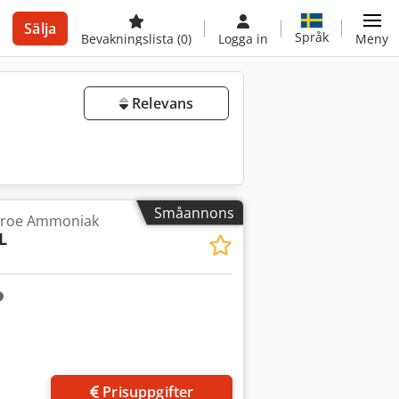
Sälja
Språk
Bevakningslista
(0)
Logga in
Meny
Relevans
Småannons
broe Ammoniak
L
Prisuppgifter