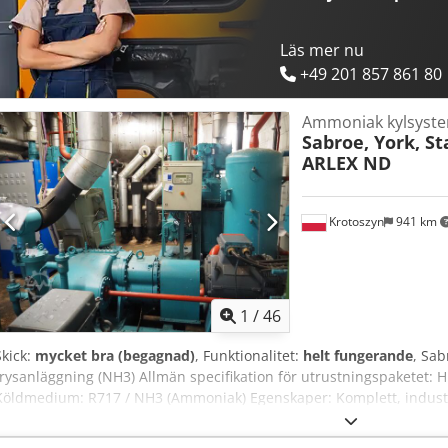
Läs mer nu
+49 201 857 861 80
Ammoniak kylsyste
Sabroe, York, St
ARLEX ND
Krotoszyn
941 km
1
/
46
Skick:
mycket bra (begagnad)
, Funktionalitet:
helt fungerande
, Sab
frysanläggning (NH3) Allmän specifikation för utrustningspaketet: 
Köldmedium: R717 / NH3 (Ammoniak) Egenskaper: Komplett, industr
bestående av flera integrerade moduler. Dsdeyp H Tzspfx Amkeck De
Skruvkompressorer: - Sabroe SAB 83 (2004): Volymflöde 1 603 m³/h, 