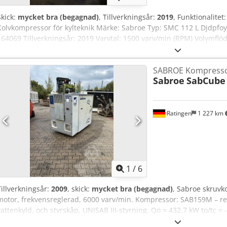
Skick:
mycket bra (begagnad)
, Tillverkningsår:
2019
, Funktionalitet
Kolvkompressor för kylteknik Märke: Sabroe Typ: SMC 112 L Djdpf
164069 Tillverkningsår: 2019 Varvtal: 1500 varv/min (RPM) Volymfl
(Ammoniak) Kompressormått: 3350 mm x 1300 mm x 1520 mm Styr
Sabroe SMC 112 L är en högpresterande industriell kolvkompressor f
SABROE Kompresso
krävande kylsystem. Enheten är anpassad för att arbeta med det n
Sabroe
SabCube
vilket gör den energieffektiv och miljövänlig. Tack vare robust kons
volymflödeskapacitet på 848 m³/h är denna enhet idealisk för stor
och fryslager. Paketet inkluderar ett dedikerat, fristående styrskåp s
driftsparametrarna och anläggningens säkerhet.
Ratingen
1 227 km
1
/
6
Tillverkningsår:
2009
, skick:
mycket bra (begagnad)
, Sabroe skruv
motor, frekvensreglerad, 6000 varv/min. Kompressor: SAB159M – re
vattenkyld, och styrskåp, UNISAB III-styrning. Qo = 432,7 kW to/tc =
Underhåll utfört av JCI.