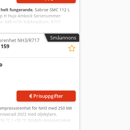
:
helt fungerande
, Sabroe SMC 112 L
oyp H Hujx Amkock Serienummer:
öde: 848 m³/h Köldmedium: R717
skåp: 500 mm x 410 mm x 2180 mm
rån 2019, konstruerad för drift i
Småannons
renhet NH3/R717
aturliga köldmediet R717 (ammoniak),
 159
truktion och en hög
a livsmedelsbearbetningsanläggningar
om säkerställer full kontroll över
Prisuppgifter
kompressorenhet för NH3 med 250 kW
noverad 2022 med oljekylare,
 -16 °C / +35 °C Dcjdpfx Amspvizzekok