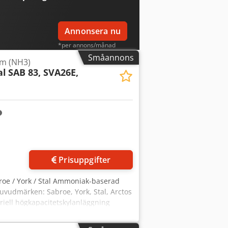
Annonsera nu
*per annons/månad
Småannons
m (NH3)
al
SAB 83, SVA26E,
Prisuppgifter
roe / York / Stal Ammoniak-baserad
Huvudmärken: Sabroe, York, Stal, Arctos
iell högkapacitetskylanläggning
n kompletta linjen omfattar: 1.
varvtal 3 600 rpm, dimensioner: 3 900