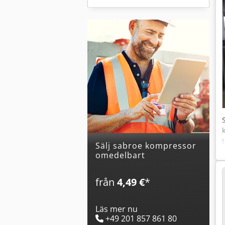
Sälj sabroe kompressor
omedelbart
från
4,49 €
*
Läs mer nu
+49 201 857 861 80