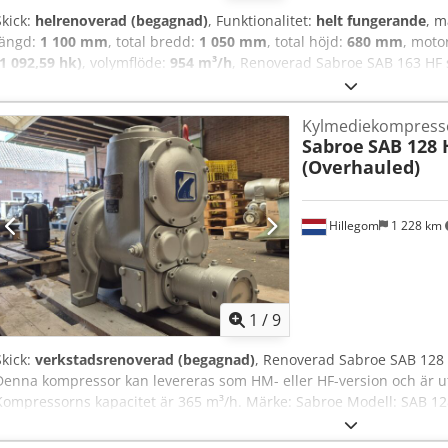
Skick:
helrenoverad (begagnad)
, Funktionalitet:
helt fungerande
, 
längd:
1 100 mm
, total bredd:
1 050 mm
, total höjd:
680 mm
, moto
(1 092,59 hk)
, volymflöde:
954 m³/h
, Renoverad Sabroe SAB 163 HF
slagvolym på 954 m³/h. Specifikationer Märke: Sabroe Modell: SAB
Sw Dex Amksk Slagvolym: 954 m³/h Mått: 1100x1050x680 mm (LxBxH)
Kylmediekompress
-5ºC/+40ºC - 672,4 kW -10ºC/+40ºC - 558,3 kW -20ºC/+40ºC - 484,8 k
Sabroe
SAB 128
(Ekonomiser) -40ºC/+40ºC - 211,1 kW (Ekonomiser)
(Overhauled)
Hillegom
1 228 km
1
/
9
Skick:
verkstadsrenoverad (begagnad)
, Renoverad Sabroe SAB 128
Denna kompressor kan levereras som HM- eller HF-version och är 
Kompressorns kapacitet är 365 m³/h. Märke: Sabroe Modell: SAB 1
NH3 / Freon kW vid +10ºC/+40ºC: 393,5 kW vid 0ºC/+40ºC: 272,8 kW v
Amoycvxgjksk kW vid -10ºC/+40ºC: 182,6 kW vid -20ºC/+40ºC: 138,5 k