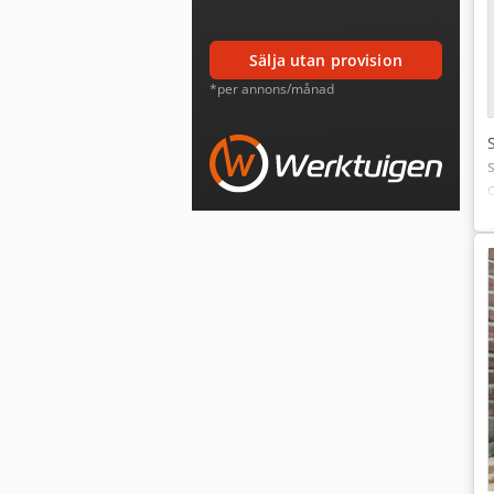
sälja utan provision
*per annons/månad