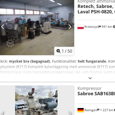
Komplett ammonia
Retech, Sabroe,
Laval
PSH-0820,
Krotoszyn
941 km
1
/
50
Skick:
mycket bra (begagnad)
, Funktionalitet:
helt fungerande
, Kom
kylsystem (R717) Komplett kylanläggning med ammoniak (R717) som
tillämpningar inom livsmedelsanläggningar, kyl- och fryshus samt 
effektkrav. Systemet består av kompressorenheter, tryckkärl, värme
styrskåp. Huvudkomponenter i systemet: Amoniakseparatorbehållare
Kompressor
Technologies A/S Typ: PSH-0820 Nummer: 346601 Dcsdpfx Amoydqpv
Sabroe
SAB163B
1092 l Konstruktions-tryck: -1 / +22 bar Provtryck: 29 bar Köldmedi
ammoniakpumpar Mått: 2700 × 1300 × 2400 mm Kondensor / värmeväx
Sabroe Refrigeration Typ: COSB 411904 Tillverkningsår: 1994 Köldm
2500 × 800 × 2300 mm Tryckkärl Tillverkare: Tortmans Volym: 80 l 
Ratingen
1 227 km