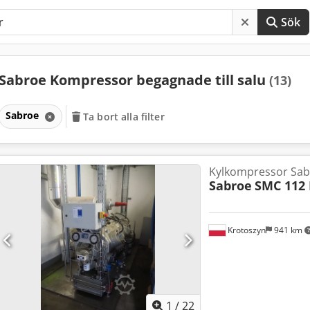
Sök
Sabroe Kompressor begagnade till salu
(13)
Sabroe
Ta bort alla filter
Kylkompressor Sa
Sabroe
SMC 112 
Krotoszyn
941 km
1
/
22