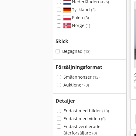
Nederländerna
(6)
Tyskland
(3)
Polen
(3)
Norge
(1)
Skick
Begagnad
(13)
Försäljningsformat
Småannonser
(13)
Auktioner
(0)
Detaljer
Endast med bilder
(13)
Endast med video
iner
Grasso Kompressor
Hitachi Kompressor
(0)
Endast verifierade
återförsäljare
(0)