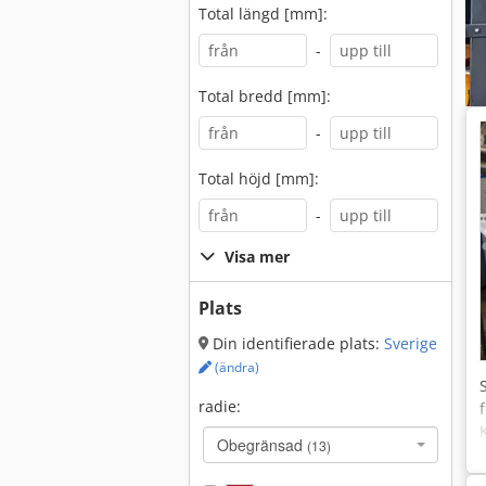
Total längd [mm]:
-
Total bredd [mm]:
-
Total höjd [mm]:
-
Visa mer
Plats
Din identifierade plats:
Sverige
(ändra)
radie:
Obegränsad
(13)