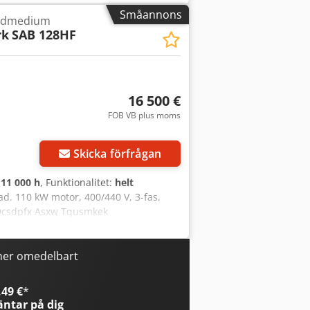
Småannons
öldmedium
rk
SAB 128HF
16 500 €
FOB VB plus moms
r bilder
Skicka förfrågan
:
11 000 h
, Funktionalitet:
helt
ad. 110 kW motor, 400/440 V, 3-fas,
 Dcsdpfx Asxw Tqusmkek
ner omedelbart
49 €
*
ntar på dig