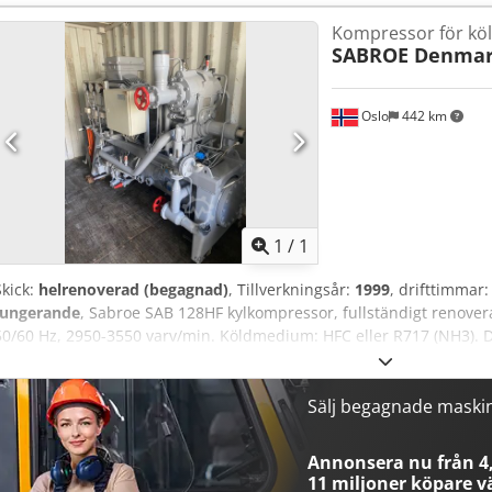
Kompressor för k
SABROE Denma
Oslo
442 km
Begär fle
1
/
1
Skick:
helrenoverad (begagnad)
, Tillverkningsår:
1999
, drifttimmar
fungerande
, Sabroe SAB 128HF kylkompressor, fullständigt renover
50/60 Hz, 2950-3550 varv/min. Köldmedium: HFC eller R717 (NH3).
Sälj begagnade maski
Annonsera nu från 4,
11 miljoner köpare
vä