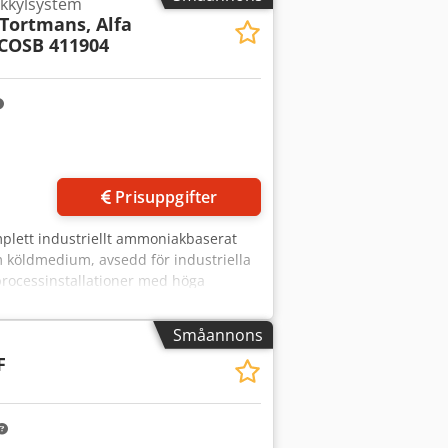
kkylsystem
 Tortmans, Alfa
 COSB 411904
Prisuppgifter
plett industriellt ammoniakbaserat
 köldmedium, avsedd för industriella
processinstallationer med höga
växlare, cirkulationspumpar och
 Tillverkare: Retech Refrigeration
Småannons
oksk Tillverkningsår: 1994 Volym:
F
um: R717 Utrustning: 2
lare (rör-/manteltyp) Tillverkare:
edium: R717 Volym: 134 / 61,9 l Mått:
Köldmedium: R717 Mått: 1300 × 500 ×