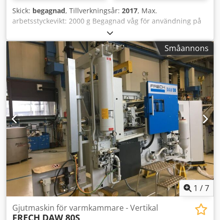
Skick:
begagnad
, Tillverkningsår:
2017
, Max.
arbetsstyckevikt: 2000 g Begagnad våg för användning på
tryckgjutmaskiner för arbetsstycken upp till 2000 g vikt.
Dodpoy Diauofx Aaneck Demonterad från pågående
Småannons
produktion. Enheten har kontrollerats och servats av
tillverkaren.
1
/
7
Gjutmaskin för varmkammare - Vertikal
FRECH
DAW 80S