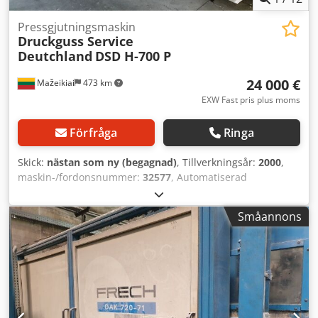
Pressgjutningsmaskin
Druckguss Service
Deutchland
DSD H-700 P
24 000 €
Mažeikiai
473 km
EXW Fast pris plus moms
Förfråga
Ringa
Skick:
nästan som ny (begagnad)
, Tillverkningsår:
2000
,
maskin-/fordonsnummer:
32577
, Automatiserad
kallkammarmaskin för tryckgjutning från Bühler. 7900 kN
låskraft. 500 mm stötarlängd. Luftkonditionering KMA /
Småannons
Bentleon typ Ultravent / AFS 6000 (2000). Maskinen är
demonterad. Nyligen ommålad. Dcsdpjfbl E Sofx Aanek