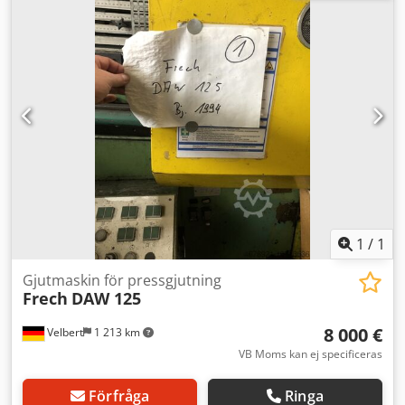
Fyllkolvsdiameter min./max.: 40 mm/70 mm,
tryckkammarens fyllningsvolym min./max.: 293 cm³/898
cm³, gjuttryck: 1990 bar, sprängyta min./max.: 110 cm²/338
cm², kapacitet: 780 cykler/h. Fästplattans dimensioner X/Y:
755 mm/755 mm, pelaravstånd: 500 mm/500 mm,
formhöjd min./max.: 250 mm/600 mm, minsta
formdimensioner X/Y: 296 mm/296 mm. Inklusive
degelugn, utblåsningsanordning, doserautomat och 4 st
elskåp. Dokumentation finns. Djdpfx Aajucfwpeneck
1
/
1
Gjutmaskin för pressgjutning
Frech
DAW 125
8 000 €
Velbert
1 213 km
VB Moms kan ej specificeras
Förfråga
Ringa