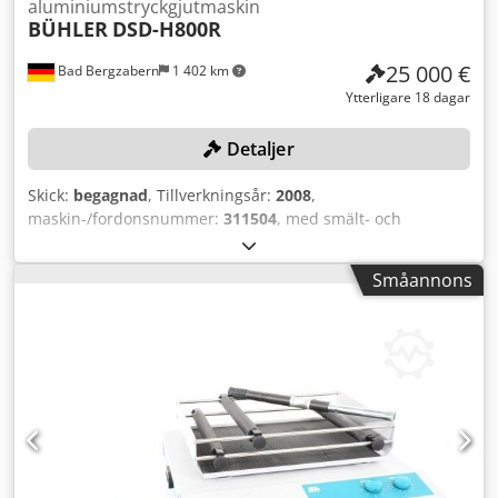
aluminiumstryckgjutmaskin
BÜHLER
DSD-H800R
25 000 €
Bad Bergzabern
1 402 km
Ytterligare 18 dagar
Detaljer
Skick:
begagnad
, Tillverkningsår:
2008
,
maskin-/fordonsnummer:
311504
, med smält- och
hållningsugn STRIKO WESTOFEN W900SL Prodos XP,
tillverkningsår: 2008, serienr: 10406, ugnsvolym: 8290 dm³,
Småannons
tomvikt: 3 200 kg, värmeeffekt: 22 kW, hanteringsrobot
SPESIMA Gripmat 2, tillverkningsår: 2008, serienr: 210430,
maskinvikt: 1 400 kg, gjutautomationssystem, sprayenhet,
länkkedjetransportör, längd: ca 350 cm, transportbredd: ca
100 cm, skyddshölje, styrsystem, maskinstativ,
tryckaggregat defekt. Dcsdpfxezhax Ho Aanjk