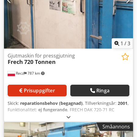
1
/
3
Gjutmaskin för pressgjutning
Frech
720 Tonnen
Recz
787 km
Prisuppgifter
Ringa
Skick:
reparationsbehov (begagnad)
, Tillverkningsår:
2001
,
Funktionalitet:
ej fungerande
, FRECH DAK 720-71 RC
tryckgjutningsmaskin, begagnad Maskinnummer 440403,
låskraft 8000 kN, låsslag 825 mm, utstötningskraft 364 kN,
Småannons
utstötarslag 180 mm, formhöjd 350 till 1000 mm,
maskinbord 1300 x 1300 mm, pelaravstånd 825 mm,