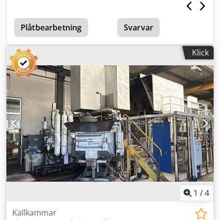
tillverkningsår: 2014, serienummer: 1009 Dcodpfozhaykjx
Aanjk
Plåtbearbetning
Svarvar
Klick
1
/
4
Kallkammar