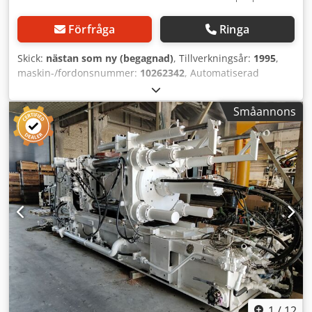
Förfråga
Ringa
Skick:
nästan som ny (begagnad)
, Tillverkningsår:
1995
,
maskin-/fordonsnummer:
10262342
, Automatiserad
högtrycksgjutmaskin från Bühler. 9800 kN låskraft.
Dsdpofbl Enjfx Aansck Maskinen är demonterad.
Småannons
1
/
12