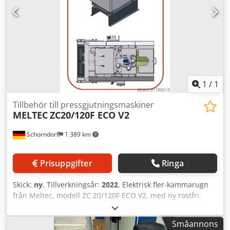
möjliggör längre rengöringsintervaller - Avläggningsyta för
slaggbehållare - underlättar rengöring av smältbadet -
Symmetrisk ugnsdesign – ingen höger/vänstervariant krävs
Passar till DAW 80F / W80Zn Ett ugnsstyrskåp kan levereras
vid behov.
1
/
1
Tillbehör till pressgjutningsmaskiner
MELTEC
ZC20/120F ECO V2
Schorndorf
1 389 km
Prisuppgifter
Ringa
Skick:
ny
, Tillverkningsår:
2022
, Elektrisk fler-kammarugn
från Meltec, modell ZC 20/120F ECO V2, med ny rostfri
smältdegel, isolerat degellock och underrede. Degelvolym:
420,0 kg/Zn Smältkapacitet: 120,0 kg/Zn/h
Småannons
Anslutningsvärde: 21,5 kW Typ: ZC 20/120 F ECO V2