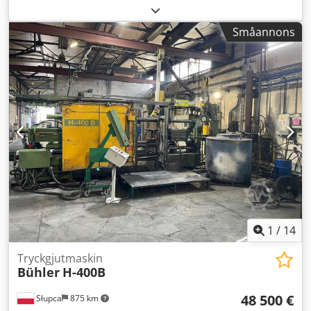
tillverkningsår 1991. Tillverkningsdatum: 4/1991
Maskintyp: IP/500 Dodszdi Ezjpfx Aanjck Serienummer:
Småannons
1856 Maskinen är utrustad med doseringsugn STOTEK DTE
716 (reservdelar till ugnen), sprutmunstycke Achceson Dag
1000 och avhämtningsenhet Italprsee. Styrningen har
uppgraderats till en ny S7 och batterierna har bytts ut.
Maskinen är fullt fungerande och är i kontinuerlig
produktion. Vid frågor eller behov av ytterligare
information, vänligen skicka ett meddelande eller kontakta
oss per telefon.
1
/
14
Tryckgjutmaskin
Bühler
H-400B
48 500 €
Słupca
875 km