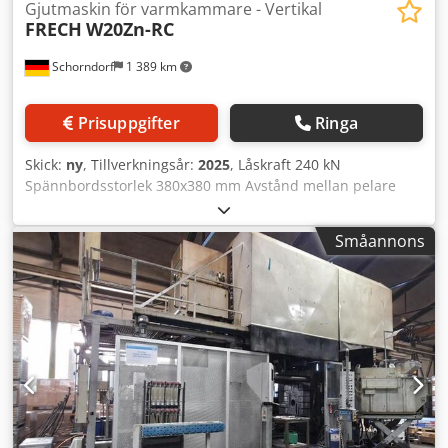
Gjutmaskin för varmkammare - Vertikal
FRECH
W20Zn-RC
Schorndorf
1 389 km
Prisuppgifter
Ringa
Skick:
ny
, Tillverkningsår:
2025
, Låskraft 240 kN
Spännbordsstorlek 380x380 mm Avstånd mellan pelare
250x250 mm Maskinens vikt ca 3,0 t Låsslag 180 mm
Utslungarkraft 28 kN Utslungarslag 50 mm Formhöjd 120-
Småannons
300 mm Pelardiameter 45 mm Gjutkraft 43 kN Gjutslog 85
mm Gjutkolvsdiameter 36, 40, 45 mm Gjutvolym (DIN
24480) 47, 63, 87 cm³ Specifikt gjuttryck 420, 340, 270
daN/cm² Tillhörande partningsyta 56, 70, 88 cm²
Nedkörningsslag 150 mm Maskinens utrustning: Djdpfsx
Hp E Ajx Aanjck 1.0.2 Låsdelslucka på underredet för
våg/ränna 1.0.3 Smådelsskydd i underredet 1.1.0
Motoriserad skyddsdörr till vänster i gjutriktningen 1.4.0
Maskinupplagringar 1.5.4 Belysning i maskinens
innandöme 1.11.0 Utrustningspaket - Energieffektivitet