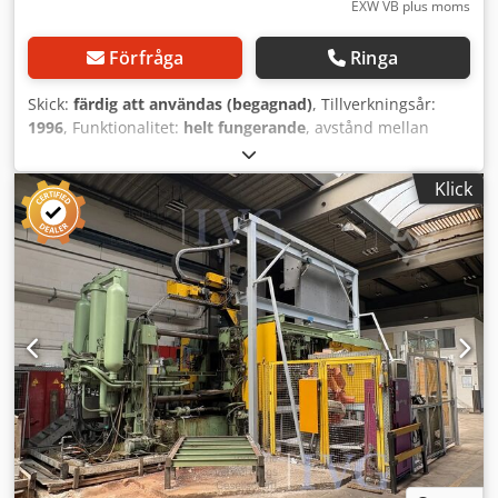
EXW VB plus moms
Förfråga
Ringa
Skick:
färdig att användas (begagnad)
, Tillverkningsår:
1996
, Funktionalitet:
helt fungerande
, avstånd mellan
pelarna:
640 mm
, stängningsslag:
640 mm
, total höjd:
2 500 mm
, total bredd:
2 400 mm
, slaglängd:
480 mm
,
Klick
total längd:
7 500 mm
, pelardiameter:
120 mm
,
utstötningskraft:
240 000 N
, utkastarslag:
145 mm
, minsta
formhöjd:
250 mm
, typ av ingående ström:
trefas
,
inspänning:
400 V
, totalvikt:
16 600 kg
, klämkraft:
4 600 kN
,
effekt:
31,5 kW (42,83 hk)
, arbetsstyckets vikt (max.):
8 kg
,
tryck:
160 stång
, Utrustning:
dokumentation / manual
,
BÜHLER GDM H-400B Version 6.0 – 460T Komplett cell för
aluminiumpressgjutning med automatisk formsprutning
och automatiskt påfyllningsskopa Tillverkare BÜHLER
Modell GDM H-400B Version 6.0 Tillverkningsår 1996 Skick
Komplett och fullt fungerande maskin, regelbundet
använd. Visning under drift kan bokas enligt
överenskommelse. Beskrivning Vi erbjuder till försäljning