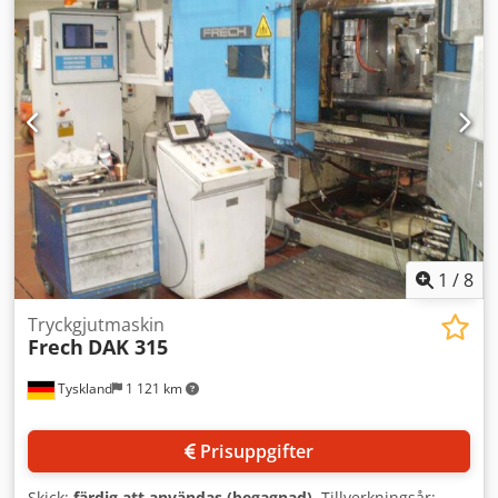
pelardiameter 180 mm, maximal gjutkraft 713 kN,
gjutslagslängd 600 mm, diameter på gjutkolv 70 till 120
mm, gjutvolym 1539 till 4523 cm³, arbetstryck 160 bar,
drivmotor 45 kW, med doseringsugn MELTEC AVDF
1200/5000, år 2017, serienummer system, som
reservdelsgivare Djdpfxjwc Tdzj Aanock Tekniska data Mått
(l x b x h) ca 8000 x 7500 x 3500 mm vikt ca 36.000 kg
Tillverkningsår 2001
1
/
8
Tryckgjutmaskin
Frech
DAK 315
Tyskland
1 121 km
Prisuppgifter
Skick:
färdig att användas (begagnad)
, Tillverkningsår: