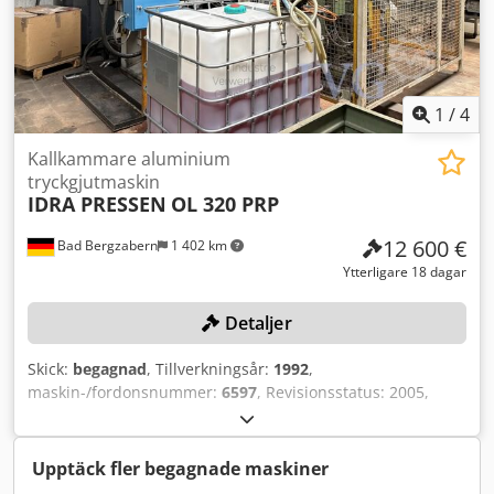
1
/
4
Kallkammare aluminium
tryckgjutmaskin
IDRA PRESSEN
OL 320 PRP
12 600 €
Bad Bergzabern
1 402 km
Ytterligare 18 dagar
Detaljer
Skick:
begagnad
, Tillverkningsår:
1992
,
maskin-/fordonsnummer:
6597
, Revisionsstatus: 2005,
låskraft: 320 ton, smält- och varmhållningsugn DOGUS
MACHINE EMHF-300/45, tillverkningsår: 2020,
uppvärmningseffekt: 45 kW, diameter: 1 320 mm, höjd: 1
Upptäck fler begagnade maskiner
500 mm, gjutautomation, sprutatomat WOLLIN LSC1,