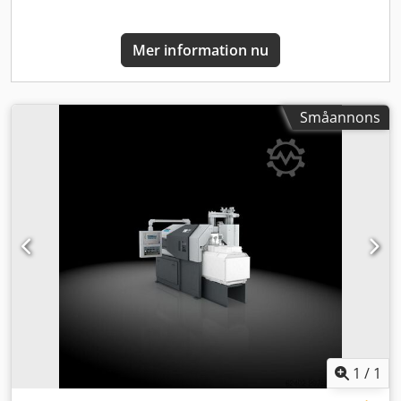
följande tillval: - Motoriserad skyddsdörr, gjutriktning
vänster - Fallschaktskydd vid maskinbas (rak) - Stående
Mer information nu
operatörspanel 1.0.2 Fallschaktskydd vid maskinbas 3.2.4
Flerrumsvärmehållnings- och smältugn med pump TOC
Dcsdpeyzt D Esfx Aansk 3.2.1 Ugnskopplingsskåp för ugn
typ Z 4.0.1 Användning av vatten-glykol 4.2. Sidmodul GO
Småannons
6.1.3.1 Trådbunden signalkoppling för uttag (DISPO10)
6.5.2 Utrustningspaket RSD med switch 7.2.2.2
Spraymotion 611 E med servodrift, 1-krets 7.3.1
Släppmedelsbehållare TD 20 7.4.0.3 Spraylist CR 275
Ytterligare tillval kan erbjudas enligt överenskommelse.
1
/
1