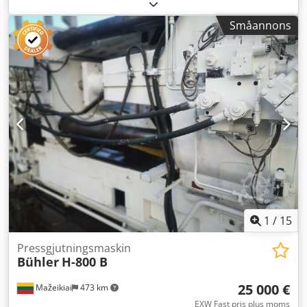
350 N
, slaglängd:
420 mm
, pelardiameter:
125 mm
,
totalvikt:
12 000 kg
, effekt:
22 kW (29,91 hk)
, Låskraft: 350
Småannons
metriska ton Dragstångsdiameter: 125 mm Fri passage
mellan dragstänger: 579 x 579 mm Dsdpev D Dwpefx
Aansck Formtjocklek (min - max): 300 - 700 mm Formslag:
420 mm Rörlig plattstorlek: 940 x 940 mm
Injektionsposition: -125 mm Effektbehov: 22 kW Maskinvikt:
11 974 kg (26 400 lbs) Levereras med avgradningspress och
manipulator.
1
/
15
Pressgjutningsmaskin
Bühler
H-800 B
25 000 €
Mažeikiai
473 km
EXW Fast pris plus moms