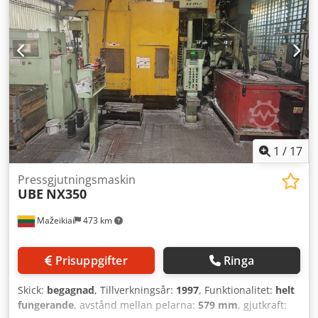
1
/
17
Pressgjutningsmaskin
UBE
NX350
Mažeikiai
473 km
Prisuppgifter
Ringa
Skick:
begagnad
, Tillverkningsår:
1997
, Funktionalitet:
helt
fungerande
, avstånd mellan pelarna:
579 mm
, gjutkraft: