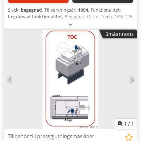
Skick:
begagnad
, Tillverkningsår:
1994
, Funktionalitet:
begränsad funktionalitet
, Begagnad Oskar Frech DAW 125
med elskåp och smältdegelfat Dodjwywn Ejpfx Aanjck
Småannons
1
/
1
Tillbehör till pressgjutningsmaskiner