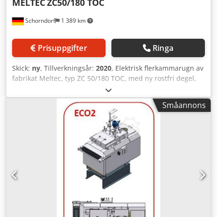
MELTEC
ZC50/180 TOC
Schorndorf
1 389 km
Prisuppgifter
Ringa
Skick:
ny
, Tillverkningsår:
2020
, Elektrisk flerkammarugn av
fabrikat Meltec, typ ZC 50/180 TOC, med ny rostfri degel,
isolerat degellock och underrede. Degelvolym: 820,0 kg/Zn
Smältkapacitet: 180,0 kg/Zn/h Anslutningseffekt: 27,0 kW
Småannons
Typ: ZC 50/180 TOC Dcodpfx Aajy E Tynonsk
Metalltransport sker med en pump som transporterar den
flytande metallen under badytan. Därigenom förblir
badnivån i gjutkammaren konstant, vilket möjliggör en
absolut jämn metalldosering vid varje skott. Lämplig för
DAW 50F / W50Zn Ett ugnsskåp kan levereras vid behov.