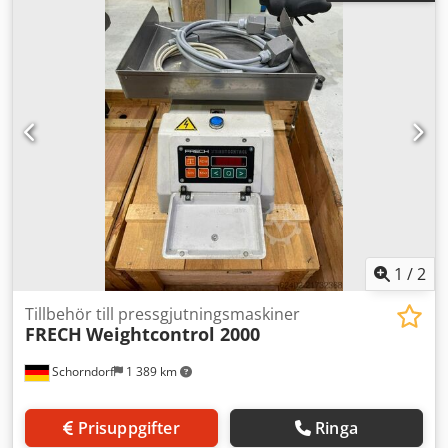
EcoMelTec-ugnen kombinerar fördelarna hos den
beprövade fler-kammarhållnings- och smältugnen med en
rad nyutvecklade funktioner samt energibesparande
möjligheter: Dcjdpfx Aaoy E Tybonsk - God åtkomlighet vid
rengöring tack vare flexibelt monterbara viklock - Ny
pumpdesign möjliggör längre rengöringsintervaller -
Avställningsyta för slaggkärl — underlättar rengöring av
smältbadet - Symmetrisk ugnsdesign — ingen
höger-/vänsterutförande krävs Passar till DAW 20F / W20Zn
Ett ugnsstyrskåp kan levereras på begäran.
1
/
2
Tillbehör till pressgjutningsmaskiner
FRECH
Weightcontrol 2000
Schorndorf
1 389 km
Prisuppgifter
Ringa