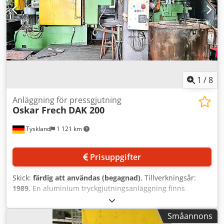
kW • Colosio automatisk skedningssystem. Dcedpfx
Aaozabp Sonsk Fungerande maskin för tillverkning av
aluminiumdetaljer upp till 6 kg skottvikt, i bruk senast april
2026. Köparen ansvarar för nedmontering, flytt och
transport.
1
/
8
Anläggning för pressgjutning
Oskar Frech
DAK 200
Tyskland
1 121 km
Prisuppgifter
Skick:
färdig att användas (begagnad)
, Tillverkningsår:
1989
, En aluminium tryckgjutningsanläggning finns
tillgänglig. Låskraft: 2200 kN, öppningskraft: 71 kN, max.
öppningsväg: 430 mm, formstängning: dubbelknäled,
Småannons
tryckkammare: kallkammare, läge: horisontellt.