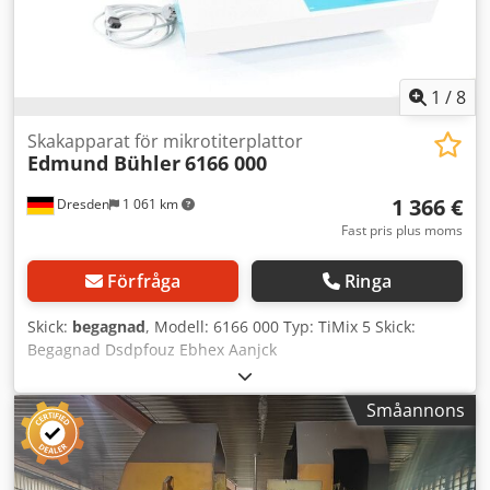
1
/
8
Skakapparat för mikrotiterplattor
Edmund Bühler
6166 000
1 366 €
Dresden
1 061 km
Fast pris plus moms
Förfråga
Ringa
Skick:
begagnad
, Modell: 6166 000 Typ: TiMix 5 Skick:
Begagnad Dsdpfouz Ebhex Aanjck
Småannons