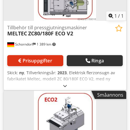
1
/
1
Tillbehör till pressgjutningsmaskiner
MELTEC
ZC80/180F ECO V2
Schorndorf
1 389 km
Prisuppgifter
Ringa
Skick:
ny
, Tillverkningsår:
2023
, Elektrisk flerzonsugn av
fabrikatet Meltec, modell ZC 80/180F ECO V2, med ny
smältdegel i rostfritt stål, isolerat degellock och underrede.
Djdey E Tyhjpfx Aanjck Degelvolym: 820,0 kg Zn
Småannons
Smältkapacitet: 180,0 kg Zn/h Anslutningseffekt: 27,0 kW
Typ: ZC 80/180 F ECO V2 EcoMelTec-ugnen kombinerar
fördelarna hos den beprövade flerzons varmhållnings- och
smältugnen med många nyutvecklade funktioner och
potentiella energibesparingar: - God åtkomst för rengöring
tack vare flexibelt monterbara viklock - Ny pumpdesign