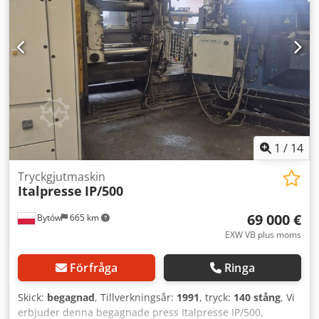
1
/
14
Tryckgjutmaskin
Italpresse
IP/500
69 000 €
Bytów
665 km
EXW VB plus moms
Förfråga
Ringa
Skick:
begagnad
, Tillverkningsår:
1991
, tryck:
140 stång
, Vi
erbjuder denna begagnade press Italpresse IP/500,