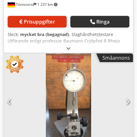
Tönisvorst
1 237 km
Prisuppgifter
Ringa
Skick:
mycket bra (begagnad)
, Slaghårdhetstestare
Utförande enligt professor Baumann Crjdpfod R Rhwjx
Aitef Typ: Nr. 523 Bruksanvisning finns Lådans mått: L. 380
x B. 220 x H. 95 mm Vikt: 5,5 kg
Småannons