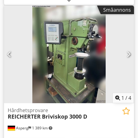
x 530 x 1550 mm Provningar enligt Rockwell-, Vickers- och
Småannons
Brinell-metoden. Detta är en begagnad enhet, därför säljer
vi utan någon som helst garanti.
1
/
4
Hårdhetsprovare
REICHERTER
Briviskop 3000 D
Asperg
1 389 km