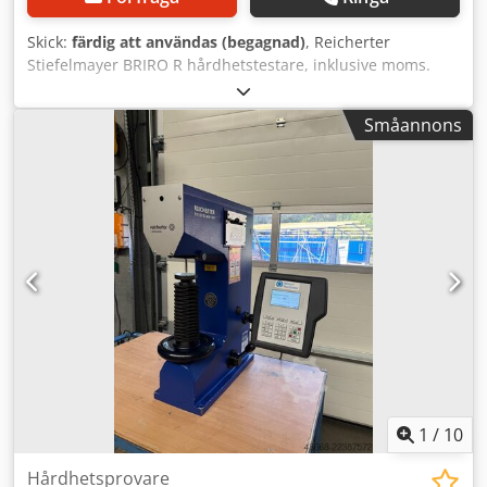
Skick:
färdig att användas (begagnad)
, Reicherter
Stiefelmayer BRIRO R hårdhetstestare, inklusive moms.
Tillverkare: Reicherter Typ: BRIRO R Utskjutning: ca 150
mm Maximal testlängd: 240 mm Vikt: ca 100 kg Du är
Småannons
välkommen att komma och inspektera utrustningen. Vi kan
gärna ordna en kostnadseffektiv transport åt dig! Du får en
korrekt faktura. Cedeznh U Ajpfx Aitjrf För utländska
kunder kan även en faktura utan moms utfärdas.
Förutsättningen är ett giltigt momsregistreringsnummer.
Med reservation för mellanförsäljning. Besök vår butik och
se även våra andra erbjudanden. Angivna företagsnamn
och varumärken är ägda av respektive innehavare och
används endast för att identifiera och beskriva
produkterna. Avvikelser från tekniska data samt eventuella
fel i artikelbeskrivningen kan förekomma och förbehålls.
1
/
10
Hårdhetsprovare