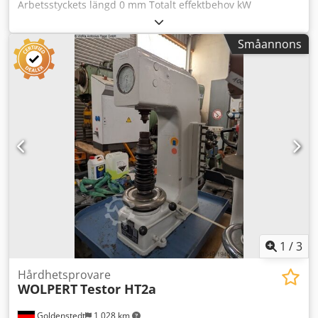
Arbetsstyckets längd 0 mm Totalt effektbehov kW
Maskinvikt ca. t Platsbehov ca. m Cjdpot Hwpgofx Aitorf
Sprickprovningsutrustning för seriedelar
Småannons
1
/
3
Hårdhetsprovare
WOLPERT
Testor HT2a
Goldenstedt
1 028 km