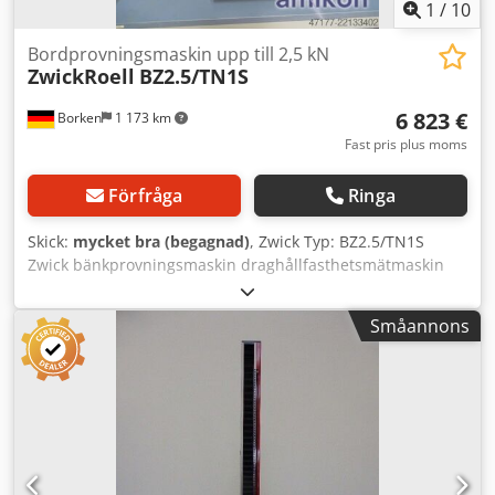
1
/
10
Bordprovningsmaskin upp till 2,5 kN
ZwickRoell
BZ2.5/TN1S
6 823 €
Borken
1 173 km
Fast pris plus moms
Förfråga
Ringa
Skick:
mycket bra (begagnad)
, Zwick Typ: BZ2.5/TN1S
Zwick bänkprovningsmaskin draghållfasthetsmätmaskin
Användningsområde: Brett användningsområde, från
provning av plast och elastomerer till papper, textil, skum
Småannons
och tråd, samt komponentprovning. Codpfx Ajzdry Ieitsrf
Lastramspecifikationer: Max. provkraft FN i
drag-/tryckriktning: 2,5 kN Höjd (h1): ca 770 mm Bredd
med elektronikenhet: 320 mm Djup med elektronikenhet:
414 mm Arbetsutrymmets höjd h min ... h max:
Rörelsebalkens vinkel monterad uppåt: 227 ... 573 mm
Rörelsebalkens vinkel monterad roterad 180°: 57 ... 403