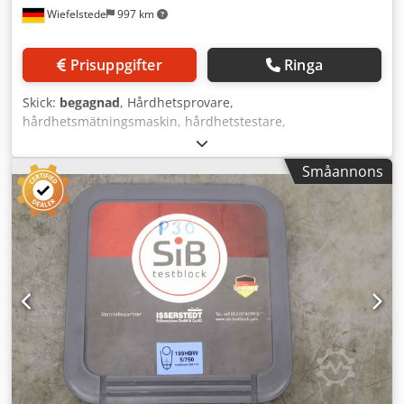
Wiefelstede
997 km
Prisuppgifter
Ringa
Skick:
begagnad
, Hårdhetsprovare,
hårdhetsmätningsmaskin, hårdhetstestare,
hårdhetsmätare, slag-hårdhetsprovare - Överlåtelse: i
befintligt skick som besiktigat - Verktygssats: ej komplett -
Småannons
Hahn & Kolb: mobil hårdhetsprovare Cedpfx Ajhck U
Ssiterf - Enskilda komponenter: se bilder - Lådans mått:
355/190/H95 mm - Vikt: 5,4 kg