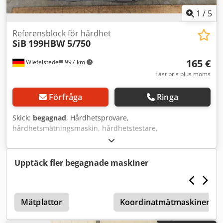
1
/
5
Referensblock för hårdhet
SiB
199HBW 5/750
165 €
Wiefelstede
997 km
Fast pris plus moms
Förfråga
Ringa
Skick:
begagnad
, Hårdhetsprovare,
hårdhetsmätningsmaskin, hårdhetstestare,
hårdhetsmätare, slag-hårdhetstestare, jämförelseplatta för
hårdhet, testblock, kalibrerings- och justeringsplatta
Credpek Egkwsfx Aitjf -Tillverkare: SiB, jämförelseplatta för
Upptäck fler begagnade maskiner
hårdhet / testblock -Typ: 199HBW 5/750 -Mått låda:
180/170/H35 mm -Vikt: 1,4 kg
Mätplattor
Koordinatmätmaskiner