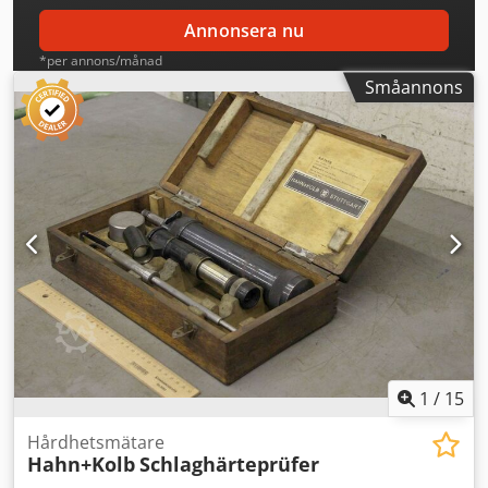
Annonsera nu
*per annons/månad
Småannons
1
/
15
Hårdhetsmätare
Hahn+Kolb
Schlaghärteprüfer