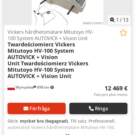
1
/
13
Vickers hårdhetsmätare Mitutoyo HV-
100 System AUTOVICK + Vision Unit
Twardościomierz Vickers
Mitutoyo HV-100 System
AUTOVICK + Vision
Unit
Twardościomierz Vickers
Mitutoyo HV-100 System
AUTOVICK + Vision Unit
12 469 €
Wymysłów
898 km
Fast pris plus moms
Förfråga
Ringa
Skick:
mycket bra (begagnad)
, Till salu: Professionell,
automatisk Vickers-hårdhetsmätare Mitutoyo HV-100,
tillverkad i Japan, i mycket gott tekniskt och visuellt skick.