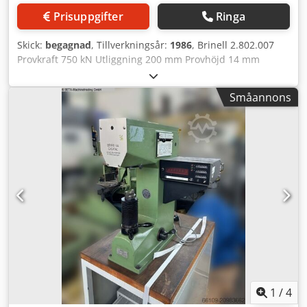
Prisuppgifter
Ringa
Skick:
begagnad
, Tillverkningsår:
1986
, Brinell 2.802.007
Provkraft 750 kN Utliggning 200 mm Provhöjd 14 mm
Styrsystem: Stiefelmayer Maskinvikt ca 620 kg
Utrymmesbehov ca 360 x 840 x 1250 mm Utförande A,
Småannons
storlek 1 Provkraft: 750 kN Typ av kraftpåverkan:
Fjäderkraftbelastning kN Förspänning: max. 300 kN
Utliggning: 200 mm Provhöjd: 14 mm Spänning: 380/220 V
Strömtyp: 50 Hz Tillbehör och specialutrustning: - Brinell-
Vickers-hårdhetsmätningselektronik, typ 2.802.007 -
Bländskydd för mattskivsutrustning Ytbehov: Cjdpfx Aoyan
Smoitorf 360 x 840 x 1250 mm Vikt ca 620 kg
1
/
4