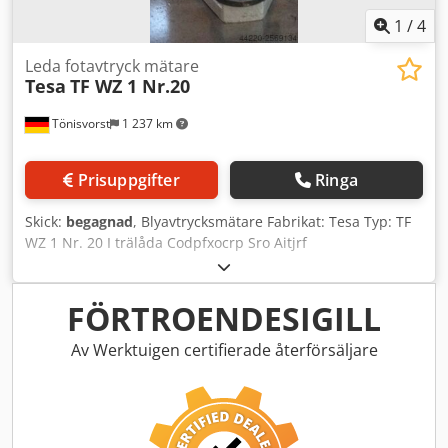
1
/
4
Leda fotavtryck mätare
Tesa
TF WZ 1 Nr.20
Tönisvorst
1 237 km
Prisuppgifter
Ringa
Skick:
begagnad
, Blyavtrycksmätare Fabrikat: Tesa Typ: TF
WZ 1 Nr. 20 I trälåda Codpfxocrp Sro Aitjrf
FÖRTROENDESIGILL
Av Werktuigen certifierade återförsäljare