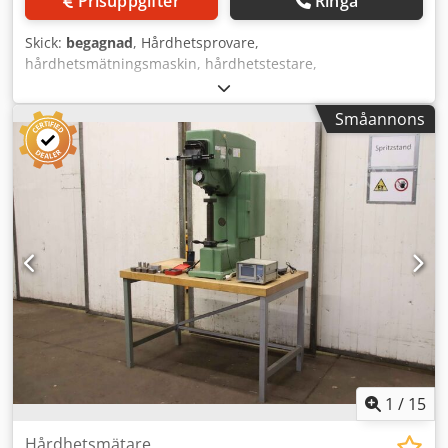
Prisuppgifter
Ringa
Skick:
begagnad
, Hårdhetsprovare,
hårdhetsmätningsmaskin, hårdhetstestare,
hårdhetsprovningsapparat Credpfob A Rkvjx Aitjf -
Hårdhetsprovare: enligt Brinell och Rockwell -Tillbehör
Småannons
saknas och därför säljs den som defekt -Överlämning i
befintligt skick såsom besiktigat -Mått: 600/220/H660 mm -
Vikt: 92 kg
1
/
15
Hårdhetsmätare