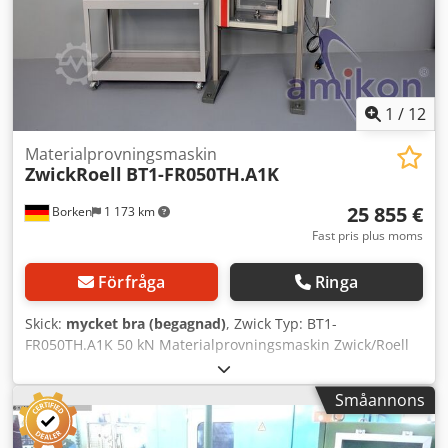
1
/
12
Materialprovningsmaskin
ZwickRoell
BT1-FR050TH.A1K
25 855 €
Borken
1 173 km
Fast pris plus moms
Förfråga
Ringa
Skick:
mycket bra (begagnad)
, Zwick Typ: BT1-
FR050TH.A1K 50 kN Materialprovningsmaskin Zwick/Roell
BT1-FR050TH.A1K materialprovningsmaskin – Exakta
töjningsmätningar Obs: Ingen dator medföljer!
Småannons
Höjdpunkter: Provkraft: 50 kN (drag/tryck) Högprecisions
TC-MODCSCC-modul för töjningskraftgivare (4- & 6-ledare)