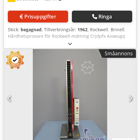
Prisuppgifter
Ringa
Skick:
begagnad
, Tillverkningsår:
1962
, Rockwell. Brinell.
Hårdhetsprovare för Rockwell-mätning Crjdpfx Aiowugq
Sotof inklusive underrede alla tekniska uppgifter utan
garanti
Småannons