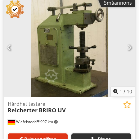
Småannons
1
/
10
Hårdhet testare
Reicherter
BRIRO UV
Wiefelstede
997 km