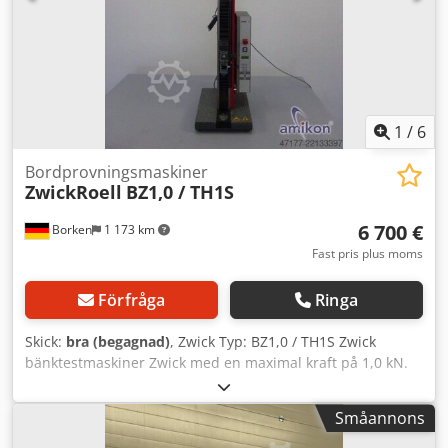
mm (vardera utan anslutningsbult) Anslutningsdata:
Elektrisk anslutning: 115/230 V, 4/2A-1PH/PE/N
Effektförbrukning: 0,4 kVA Nätfrekvens: 50/60 Hz 2,5 kN
Skick: begagnad Leveransinnehåll: (Se bild) (Reservation
för ändringar och fel i de tekniska uppgifterna!) Vid
ytterligare frågor besvarar vi dem gärna via telefon.
1
/
6
Bordprovningsmaskiner
ZwickRoell
BZ1,0 / TH1S
6 700 €
Borken
1 173 km
Fast pris plus moms
Förfråga
Ringa
Skick:
bra (begagnad)
, Zwick Typ: BZ1,0 / TH1S Zwick
bänktestmaskiner Zwick med en maximal kraft på 1,0 kN.
Crsdpezdryzefx Aitjf Dragbalkens slaglängd: 1150 mm.
Provningshastighet: 0,1 ... 1800 mm/min
Småannons
Leveransomfattning enligt bilder. (Ändringar och fel i de
tekniska uppgifterna förbehålles!) Ytterligare frågor