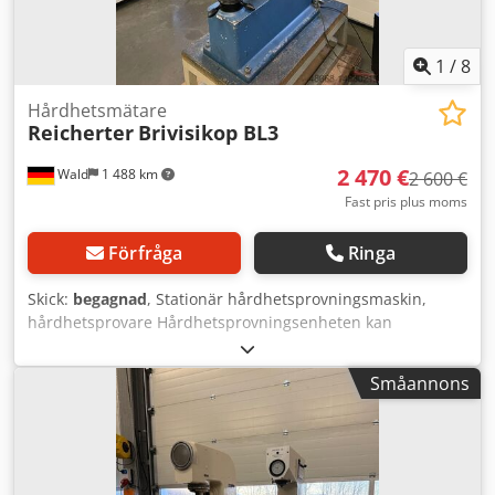
1
/
8
Hårdhetsmätare
Reicherter
Brivisikop BL3
2 470 €
Wald
1 488 km
2 600 €
Fast pris plus moms
Förfråga
Ringa
Skick:
begagnad
, Stationär hårdhetsprovningsmaskin,
hårdhetsprovare Hårdhetsprovningsenheten kan
användas manuellt med mall. Enheten är kompatibel med
mjukvara, men av dataskyddsskäl har hårddisken med
Småannons
programvaran tagits bort. Enheten säljs utan mjukvara.
Eftermontering av hårdhetsprovare Briviskop BL 3:
HMEWin-Compact bestående av: 3 900,00 € - PC med
integrerad pekskärm - Programvara HMEWin-Touch Bas -
Lyft med 12-polig anslutning för mätsystem - Komplett