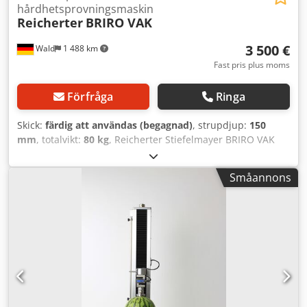
hårdhetsprovningsmaskin
Reicherter
BRIRO VAK
3 500 €
Wald
1 488 km
Fast pris plus moms
Förfråga
Ringa
Skick:
färdig att användas (begagnad)
, strupdjup:
150
mm
, totalvikt:
80 kg
, Reicherter Stiefelmayer BRIRO VAK
hårdhetstestare, inklusive moms. Tillverkare: Reicherter
Typ: BRIRO VAK Utskjutning: ca 150 mm Maximal provhöjd:
Småannons
250–300 mm Vikt: ca 80 kg Du är välkommen att komma
förbi och titta på enheten. Vi kan gärna ordna en
kostnadseffektiv transport åt dig! Du får ett korrekt faktura.
För utländska kunder kan även en faktura utan moms
utfärdas. Förutsättningen är ett giltigt
momsregistreringsnummer. Med reservation för
mellanförsäljning. Besök vår butik och se även våra andra
erbjudanden. Angivna företagsnamn och varumärken är
ägda av respektive innehavare och används endast för att