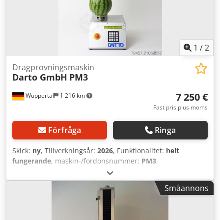
identifiera och beskriva produkterna. Avvikelser från
tekniska data samt eventuella fel i beskrivningen av
produkten kan förekomma och reserveras. Credpfx Aioznh
Nyetjf
1
/
2
Dragprovningsmaskin
Darto GmbH
PM3
7 250 €
Wuppertal
1 216 km
Fast pris plus moms
Förfråga
Ringa
Skick:
ny
, Tillverkningsår:
2026
, Funktionalitet:
helt
fungerande
, maskin-/fordonsnummer:
PM3
,
Universalprovningsmaskin PM3 (2026) Kraft: 3 kN
Tvärbanans slaglängd: 520 mm Arbetsdjup: 66 mm
Småannons
Totalhöjd: 1036 mm Vikt: ca 40 kg Vägenupplösning: 0,01
mm Provningshastighet: 1–500 mm/min Returhastighet:
700 mm/min Lastcell: 3 kN Inkl. utvärderingselektronik och