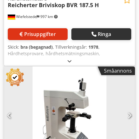
Reicherter
Briviskop BVR 187.5 H
Wiefelstede
997 km
Prisuppgifter
Ringa
Skick:
bra (begagnad)
, Tillverkningsår:
1978
,
Hårdhetsprovare, hårdhetsmätningsmaskin,
hårdhetstestare, hårdhetstestutrustning, universal
hårdhetsprovningsmaskin -Tillverkare: Reicherter,
Småannons
hårdhetsprovare enligt Brinell/Vickers och Rockwell på
robust underrede -Typ: Briviskop BVR 187.5 H -Utligg: 250
mm -Prövhöjd: 280 mm -Tillbehör: se bilder -Totala mått:
1200/700/H1730 mm Crjdpfx Aiju Ha U Tstsf -Vikt: 256 kg