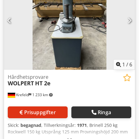
1
/
6
Hårdhetsprovare
WOLPERT
HT 2e
Krefeld
1 233 km
Prisuppgifter
Ringa
Skick:
begagnad
, Tillverkningsår:
1971
, Brinell 250 kg
Rockwell 150 kg Utsprång 125 mm Provningshöjd 200 mm
Cjdpjy Sih Uefx Aitjrf Maskinvikt ca 0,07 t Platsbehov ca 650