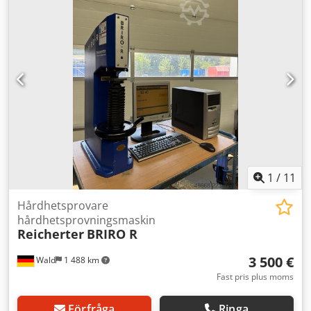
besvarar vi gärna per telefon.
1
/
11
Hårdhetsprovare
hårdhetsprovningsmaskin
Reicherter
BRIRO R
3 500 €
Wald
1 488 km
Fast pris plus moms
Förfråga
Ringa