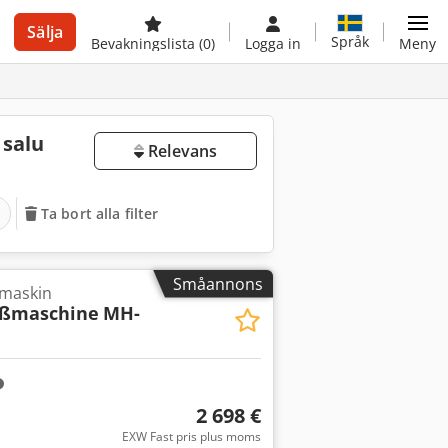
Sälja
Språk
Bevakningslista
(0)
Logga in
Meny
 salu
Relevans
Ta bort alla filter
Småannons
smaskin
eßmaschine
MH-
2 698 €
EXW Fast pris plus moms
r bilder