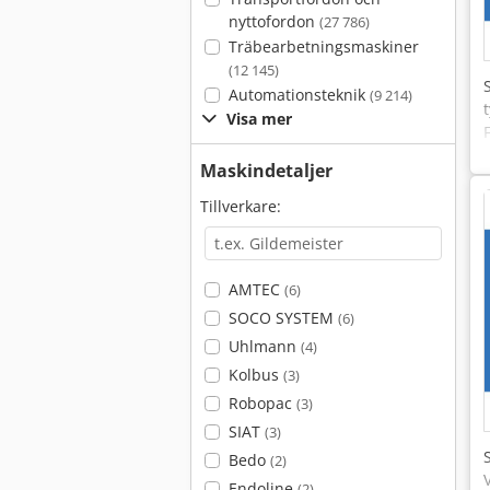
nyttofordon
(27 786)
Träbearbetningsmaskiner
(12 145)
Automationsteknik
(9 214)
Visa mer
Maskindetaljer
Tillverkare:
AMTEC
(6)
SOCO SYSTEM
(6)
Uhlmann
(4)
Kolbus
(3)
Robopac
(3)
SIAT
(3)
Bedo
(2)
Endoline
(2)