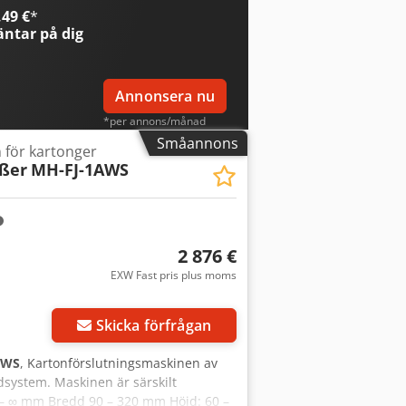
49 €
*
ntar på dig
Annonsera nu
*per annons/månad
Småannons
 för kartonger
eßer
MH-FJ-1AWS
2 876 €
EXW Fast pris plus moms
r bilder
Skicka förfrågan
AWS
, Kartonförslutningsmaskinen av
system. Maskinen är särskilt
 – ∞ mm Bredd 90 – 320 mm Höjd: 60 –