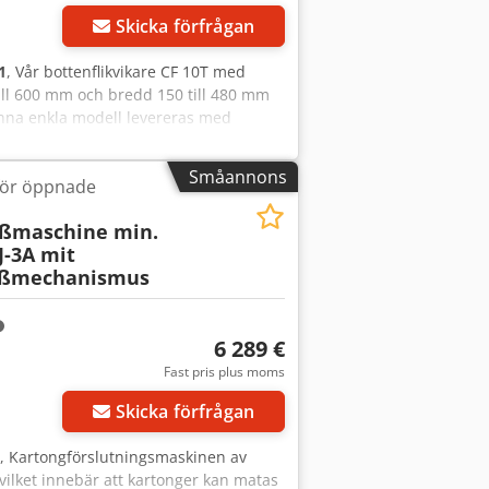
t tas ur för att byta tejprullar. Detta
Skicka förfrågan
 lock (t.ex. vid automatiska
1
, Vår bottenflikvikare CF 10T med
till 600 mm och bredd 150 till 480 mm
 Denna enkla modell levereras med
r drift. Tekniska data: Mått: 1400 x
zr Hp Hsfx Afujrf Tryckluft: 6 kgf/m3
Småannons
för öppnade
gd: 200–600 mm Bredd: 150–480 mm
illval. På begäran är det även möjligt
eßmaschine min.
-3A mit
ießmechanismus
6 289 €
Fast pris plus moms
Skicka förfrågan
, Kartongförslutningsmaskinen av
vilket innebär att kartonger kan matas