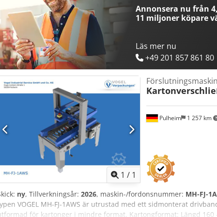
Annonsera nu från 4,
11 miljoner köpare
vä
Läs mer nu
+49 201 857 861 80
Förslutningsmaskin
Kartonverschli
Pulheim
1 257 km
Begär fle
1
/
1
Skick:
ny
, Tillverkningsår:
2026
, maskin-/fordonsnummer:
MH-FJ-1
typen VOGEL MH-FJ-1AWS är utrustad med ett sidmonterat drivband
utformad för kartonger i mindre format. Kartongformat: Längd 160