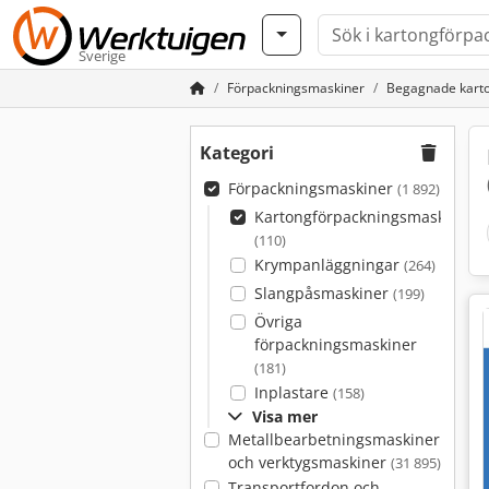
Sverige
Förpackningsmaskiner
Begagnade kart
Kategori
Förpackningsmaskiner
(1 892)
Kartongförpackningsmaskiner
(110)
Krympanläggningar
(264)
Slangpåsmaskiner
(199)
Övriga
förpackningsmaskiner
(181)
Inplastare
(158)
Visa mer
Metallbearbetningsmaskiner
och verktygsmaskiner
(31 895)
Transportfordon och