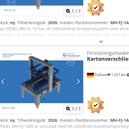
1
/
1
Skick:
ny
, Tillverkningsår:
2026
, maskin-/fordonsnummer:
MH-FJ-1A
typ VOGEL MH-FJ-1A har ett sidmonterat drivbandsystem samt ett ex
Fördelen är stabiliteten – höga kartonger kan därmed inte välta åt 
mm Bredd 120 – 480 mm Höjd: 120 – 480 mm Tekniska data: Längd 
Driftspänning 220 V CE-märkning Crjdpfxezr H Hlj Afujf Tillbehör: Ti
Förslutningsmaskin
kartongförslutareprogram erbjuder vi länkhjul, in- och utloppbord 
Kartonverschli
Pulheim
1 257 km
Begär fle
1
/
1
Skick:
ny
, Tillverkningsår:
2026
, maskin-/fordonsnummer:
MH-FJ-1
VOGEL MH-FJ-1AW är utrustad med ett sidodrivet bandtransportssy