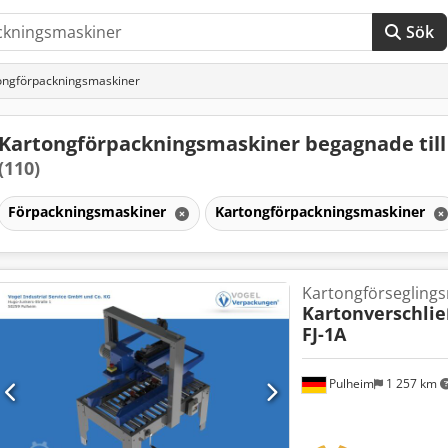
Sök
ongförpackningsmaskiner
Kartongförpackningsmaskiner begagnade till
(110)
Förpackningsmaskiner
Kartongförpackningsmaskiner
Kartongförsegling
Kartonverschli
FJ-1A
Pulheim
1 257 km
Begär fle