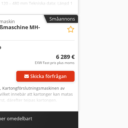
 120 – 480 mm Tekniska data: Längd 1
ing 220 V CE-märkning Tillbehör: Till
s- och eftermatningsbord samt
Småannons
smaskin
eßmaschine
MH-
6 289 €
EXW Fast pris plus moms
Begär fler bilder
Skicka förfrågan
, Kartongförslutningsmaskinen av
vilket innebär att kartonger kan matas
rst, därefter tejpas kartongen.
10 mm Teknisk data: Längd 1 800 mm
V Luft 5 kg/cm² CE-märkning VIKTIGT:
i leveransen. Tillbehör: För vårt
ner omedelbart
ingsbord samt rullbanor.