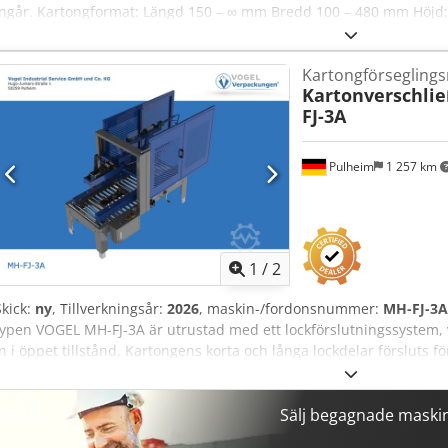
ingår. Kartongformat: Längd 150 – ∞ mm Bredd 100 – 480 mm Höjd:
090 mm Bredd 890 mm Csdjzr H Ehspfx Afuorf Vikt 180 kg Driftspänn
vårt VOGEL-kartongförslutareprogram erbjuder vi hjul, förmatning
Kartongförsegling
rullbanor.
Kartonverschli
FJ-3A
Pulheim
1 257 km
1
/
2
Skick:
ny
, Tillverkningsår:
2026
, maskin-/fordonsnummer:
MH-FJ-3A
typen VOGEL MH-FJ-3A är utrustad med ett lockförslutningssystem, 
in i öppet tillstånd. Kartongens korta och långa lockdelar försluts fö
Kartongformat: Längd 150–600 mm Bredd 115–490 mm Höjd: 110–5
Bredd 880 mm Credszr Hvyopfx Afujf Vikt 300 kg Driftspänning 220 
För att driva maskinen krävs en tryckluftsförsörjning, vilken ej ingår 
Sälj begagnade maski
VOGEL-kartongförslutarprogram erbjuder vi löphjul, in- och utmatn