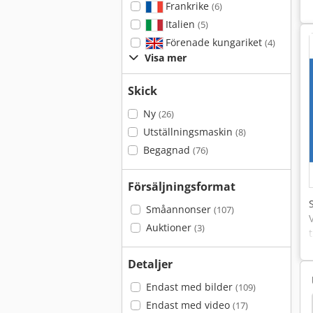
Frankrike
(6)
Italien
(5)
Förenade kungariket
(4)
Visa mer
Skick
Ny
(26)
Utställningsmaskin
(8)
Begagnad
(76)
Försäljningsformat
Småannonser
(107)
Auktioner
(3)
Detaljer
Endast med bilder
(109)
Endast med video
(17)