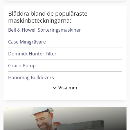
Bläddra bland de populäraste
maskinbeteckningarna:
Bell & Howell Sorteringsmaskiner
Case Minigrävare
Domnick Hunter Filter
Graco Pump
Hanomag Bulldozers
Visa mer
Haver & Boecker System För Fyllning Av Behållare
Heidenreich & Harbeck Maskiner För Djuphålsborrning
Hp Skrivare
Hyundai Minigrävare