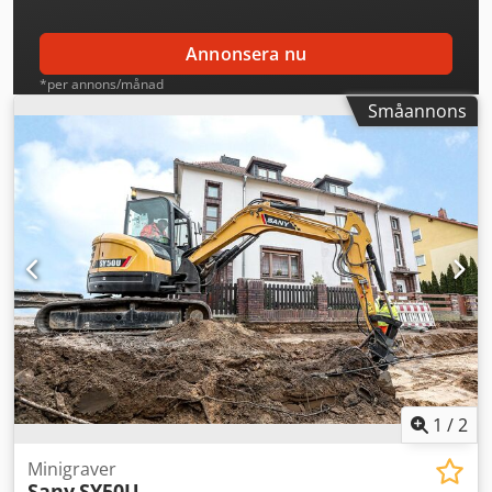
Annonsera nu
*per annons/månad
Småannons
1
/
2
Minigraver
Sany
SY50U