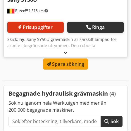
Bilzen
1 318 km
Prisuppgifter
Ringa
Skick:
ny
, Sany SY50U grävmaskin är särskilt lämpad för
arbete i begränsade utrymmen. Den robusta
konstruktionen och de utmärkta
prestandaspecifikationerna gör denna maskin idealisk för
Spara sökning
alla mark- och vägbyggnadsprojekt. - Tyst, vibrationssvag
motor - Effektivt och kraftfullt hydraulsystem med
lastkännande funktion Dodsglp Nfspfx Am Djwa - Tydliga
instrument och stor högupplöst färgskärm - Optimal sikt -
Låg vikt och kompakta mått - Sany fem års garanti
Begagnade hydraulisk grävmaskin
(4)
Sök nu igenom hela Werktuigen med mer än
200 000 begagnade maskiner.
Sök