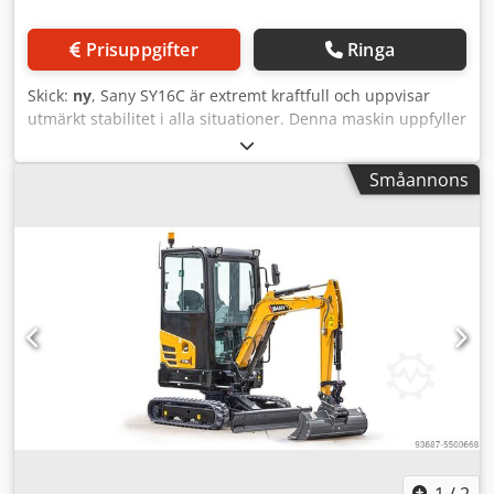
Prisuppgifter
Ringa
Skick:
ny
, Sany SY16C är extremt kraftfull och uppvisar
utmärkt stabilitet i alla situationer. Denna maskin uppfyller
alla användarens förväntningar tack vare en robust
konstruktion och enkel manövrering. - Tyst och
Småannons
vibrationssvag motor - Effektivt, kraftfullt lastkännande
hydraulsystem Dwedpfjgi Nqtex Am Dea - Tydliga
instrument och stor färgskärm med hög upplösning -
Optimal sikt - Låg vikt och kompakta mått - Alla viktiga
servicepunkter är mycket lättåtkomliga - Sany fem års
garanti - ROPS/FOPS-certifierad för arbetssäkerhet