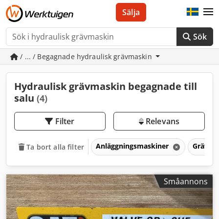
Sälja
Sök
/ ... / Begagnade hydraulisk grävmaskin
Hydraulisk grävmaskin begagnade till
salu
(4)
Filter
Relevans
Anläggningsmaskiner
Grävma
Ta bort alla filter
Småannons