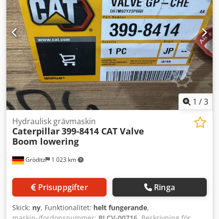
1
/
3
Hydraulisk grävmaskin
Caterpillar
399-8414 CAT Valve
Boom lowering
Gröditz
1 023 km
Prisuppgifter
Ringa
Skick:
ny
, Funktionalitet:
helt fungerande
,
maskin-/fordonsnummer:
BLCV-00716
, Beskrivning för