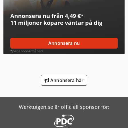
Liebherr Bulldozers
Annonsera nu från 4,49 €
*
Liebherr Kylskåp
11 miljoner köpare
väntar på dig
Linde Reachstacker
Man Tipper
Annonsera nu
Mann Hummel Filter
*per annons/månad
Marco Lyftbord
Mercedes Benz Tipper
Annonsera här
Merlo Teleskoplastare
Renault Tipper
Werktuigen.se är officiell sponsor för:
Scania Tipper
Schneider Controller