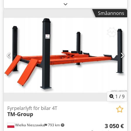
tunglaststravers, balanstravers, lyftanordning,
materialhiss för lyft, hallkran, pelarsvängkran,
Småannons
arbetsplatskran, kättingtelfer Dodpfszf E Egox Ad Sowa -
Tillverkare: Alfa Laval, lyftanordning från dekantercentrifug
-Bärkraft: 850 kg -Artikelnummer: 6123 2745 85 -
Transportmått: 1375/595/H255 mm -Vikt: 73 kg
1
/
9
Fyrpelarlyft för bilar 4T
TM-Group
3 050 €
Wielka Nieszawka
793 km