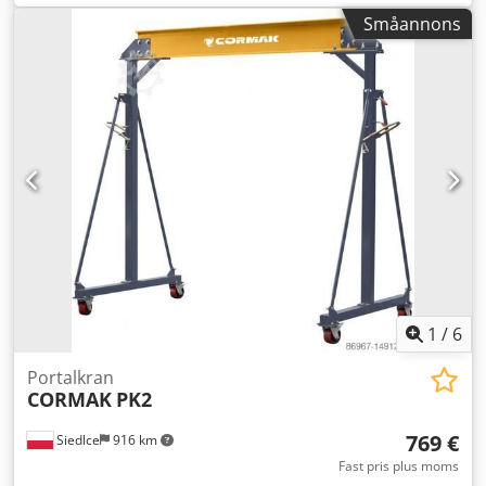
bilden, enligt bilder och visning Tillverkningsår: 2013 Skick:
Småannons
begagnad
1
/
6
Portalkran
CORMAK
PK2
769 €
Siedlce
916 km
Fast pris plus moms