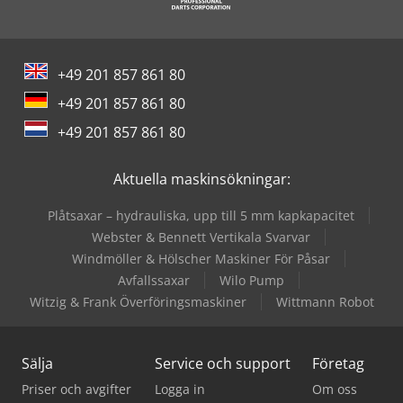
Screen Imagesetter
Terex Minidumper
+49 201 857 861 80
Vw Tipper
+49 201 857 861 80
Wolf Filter
+49 201 857 861 80
Zeppelin Silos
Aktuella maskinsökningar:
Plåtsaxar – hydrauliska, upp till 5 mm kapkapacitet
Webster & Bennett Vertikala Svarvar
Windmöller & Hölscher Maskiner För Påsar
Avfallssaxar
Wilo Pump
Witzig & Frank Överföringsmaskiner
Wittmann Robot
Sälja
Service och support
Företag
Priser och avgifter
Logga in
Om oss