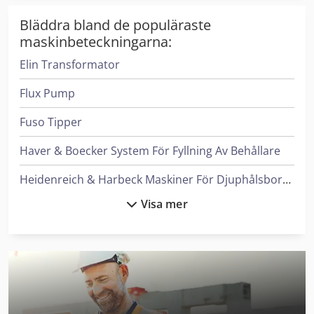
min. C20/25 2 500 x 2 500 x 180 mm Kan ses och testas
Bläddra bland de populäraste
efter överenskommelse.
maskinbeteckningarna:
Elin Transformator
Flux Pump
Fuso Tipper
Haver & Boecker System För Fyllning Av Behållare
Heidenreich & Harbeck Maskiner För Djuphålsborrning
Visa mer
Hp Skrivare
Hyundai Minigrävare
Iveco Tipper
Leif & Lorentz Spridare För Lim