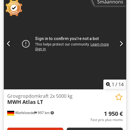
Småannons
-Vikt: 494 kg
1
/
14
Grovgropdomkraft 2x 5000 kg
MWH
Atlas LT
1 950 €
Wiefelstede
997 km
Fast pris plus moms