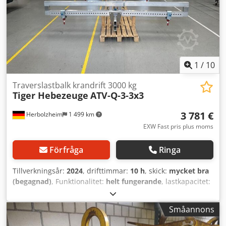
1
/
10
Traverslastbalk krandrift 3000 kg
Tiger Hebezeuge
ATV-Q-3-3x3
3 781 €
Herbolzheim
1 499 km
EXW Fast pris plus moms
Förfråga
Ringa
Tillverkningsår:
2024
, drifttimmar:
10 h
, skick:
mycket bra
(begagnad)
, Funktionalitet:
helt fungerande
, lastkapacitet:
3 000 kg
, maskin-/fordonsnummer:
0000
,
Aluminiumtvärgående balk ATV-Q med 4 svängbara
Småannons
lyftkrokar, justerbar – Den lätta H-balken av aluminium har
en lyftkapacitet på 3 000 [kg]. Typ ATV-Q-3-3x3, märke