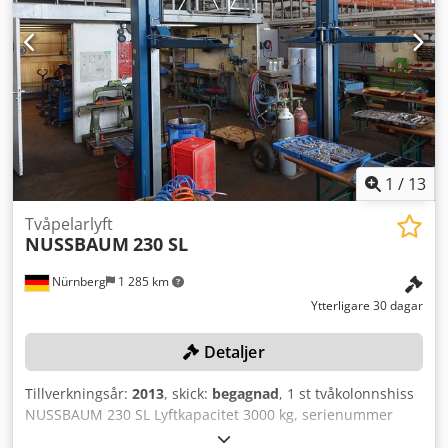
1
/
13
Tvåpelarlyft
NUSSBAUM
230 SL
Nürnberg
1 285 km
Ytterligare 30 dagar
Detaljer
Tillverkningsår:
2013
, skick:
begagnad
, 1 st tvåkolonnshiss
NUSSBAUM 230 SL Lyftkapacitet 3000 kg, serienummer
348709, demonterad Dwsdpfxjzqatcj Ad Ssa Färg: som på