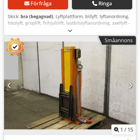
Förfråga
Ringa
Skick:
bra (begagnad)
, Lyftplattform, billyft, lyftanordning,
hisslyft, groplift, frihjulslift, lastbilslyftanordning, axellyft -
Tillverkare: MWH Märkisches Werk Halver,
lastbilslyftanordning groplift -Typ: Atlas LT -
Småannons
Belastningskapacitet: 2x 5000 kg -Lyfthöjd: 1600 mm
Dwedpfxsikrpuj Ad Sea -Arbetstryck: 60 bar -Tillbehör:
inkl., se bilder -Transportmått: 1000/940/H1400 mm -Total
vikt: 820 kg
1
/
15