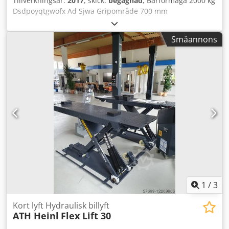
Tillverkningsår:
2017
, skick:
begagnad
, Bärförmåga 2000 kg
Aluminiumtvärgående balk ATV-Q med 4 svängbara
Dsdpoyqtgwofx Ad Sjwa Gripområde 700 mm
lyftkrokar, justerbar – Den lätta H-balken av aluminium
Upphängning / Storlek BxL: 0 Egenvikt 60 kg Lastkapacitet 2
Denna aluminiumbalk i H-konstruktion består av en
t Spännvidd . mm Total effektbehov . kW Maskinvikt ca. . t
huvudbalk och 2 tvärbalkar. Kranbalken kan inte bara
Småannons
Utrymmesbehov ca. . m De tekniska uppgifterna är
justeras på många sätt, utan även enkelt demonteras.
uppgifter från tillverkaren eller operatören och är därmed
Detta underlättar transporten och sparar plats om balken
ej bindande för oss. Mellanförsäljning förbehålles; endast
inte behöver användas. Lyftanordningarna har en typskylt
våra affärs- och försäljningsvillkor gäller. Om oss mer än
med tillverkare, lyftkapacitet, egenvikt och typnummer
400 egna maskiner i lager över 15 000 m² lageryta,
samt en QR-kod med tillgång till EG-försäkran om
lyftkapacitet 70 t mer än 10 000 artiklar tillbehör för din
överensstämmelse. Säkerhetsanvisning Anvisning för säker
verkstad Om du vill sälja maskiner, produktionslinjer eller
förvaring av balkar Enligt DGUV-regeln 109-017, kapitel 7.5,
ditt företag, kontakta oss. Fler erbjudanden hittar du på
måste lyftanordningar placeras eller förvaras så att de inte
vår hemsida. Visningar är möjliga efter överenskommelse.
kan välta, falla ner eller glida.
Vi ser fram emot ditt besök. Ditt Markus Hirsch-team
1
/
3
Kort lyft Hydraulisk billyft
ATH Heinl
Flex Lift 30