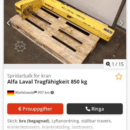
besiktigas. Djdpfx Ajzqtdbjd Sjwa
1
/
15
Spridarbalk för kran
Alfa Laval
Tragfähigkeit 850 kg
Wiefelstede
997 km
Prisuppgifter
Ringa
Skick:
bra (begagnad)
, Lyftanordning, ställbar travers,
krankrokstravers, krankrokstång, lasttravers,