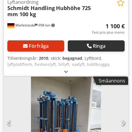
Lyftanordning
Schmidt Handling
Hubhöhe 725
mm 100 kg
1 100 €
Wiefelstede
998 km
Fast pris plus moms
Förfråga
Ringa
Tillverkningsår:
2010
, skick:
begagnad
, Lyftbord,
lyftplattform, fordonslyft, billyft, saxlyft, tvättbrygga,
saxbrygga, lyftanordning, materiallyft, lyfthjälpmedel
Dwsdjg N Tu Nopfx Ad Sja -Tillverkare: Schmidt Handling,
Småannons
lyftanordning -Bärförmåga: 100 kg -Lyfthöjd: 725 mm -
Plattform: 545 x 285 mm, tippbar -Mått: 400/380/H1260
mm -Vikt: 205 kg