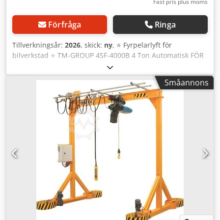
Fast pris plus moms
Förfråga
Ringa
Tillverkningsår:
2026
, skick:
ny
, ⭐️ Fyrpelarlyft för
bilverkstad ⭐️ TM-GROUP 4SF-4000B 4 Ton Automatisk FÖR
HJULINSTÄLLNING / GEOJUSTERING HÖGKVALITATIV OLJA
OCH MONTERINGSSATS INGÅR GRATIS Specifikationer: ✅
Småannons
Tillverkare: TM-GROUP ✅ Maximal lyftkapacitet: 4 ton
Dwodpfx Asw Ta I Tod Sja ✅ Typ: Automatisk ✅ Undre
anslutning ✅ Strömförsörjning: 400V (alternativt 230V) ✅
Lyfttid: 60 sekunder ✅ Lyft höjd: 1750 mm ✅
Gränslägesbrytare: Ja ✅ Motoreffekt: 2,2 kW ✅ Teleskopiska
lyftarmar av typen rolling jack för att lyfta även vid trösklar
✅ Glidplattor (med låsningsmöjlighet) ✅ Förberedda
platser för svängskivor ✅ Självsänkande
uppkörningsramper ✅ Automatiska spärrar som skapar
låströskel för fordonet ✅ Fästbultar ingår: Ja ✅ 10L
hydraulolja: gratis ✅ Uppfyller UDT-certifieringskrav: Ja ✅
Rampens längd: 4250 mm ✅ Rampens bredd: 918–1118
mm Är den här lyften för mig❓ Den automatiska