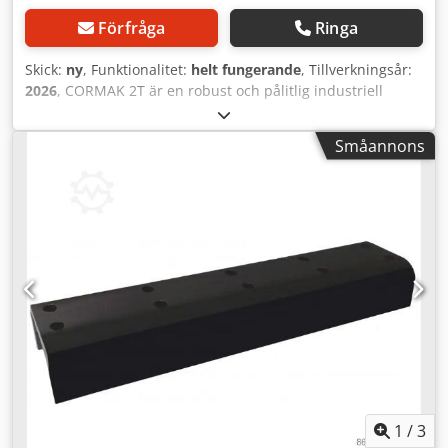
Förfråga
Ringa
Skick:
ny
, Funktionalitet:
helt fungerande
, Tillverkningsår:
2026
, CORMAK 2T är en robust och pålitlig industriell
portalkran, konstruerad för intensivt arbete i
produktionshallar, verkstäder, lager och andra industriella
Småannons
anläggningar. Tack vare sin lyftkapacitet på upp till 2000
kg, slitstarka konstruktion och mobila ram med lättrullande
hjul, möjliggör den säker och exakt lyftning och transport
av tunga konstruktionselement, maskiner eller material.
Viktiga egenskaper och fördelar: Dsderidh Nspfx Ad Sjwa *
Lyftkapacitet på 2 ton – idealisk för att lyfta tunga laster i
industriella tillämpningar. * Justerbar arbetshöjd mellan
2400–3600 mm – anpassningsbar till olika typer av
anläggningar och projekt. * Dubbel T-balk (100 x 180 mm) –
ökad stabilitet, möjlighet att montera kedje- eller vajerlyft.
* Mobilitet – fyra svängbara hjul med parkeringsbromsar
säkerställer enkel förflyttning och säker placering på
arbetsplatsen. * Vridstyvhet – förstärkt stålkonstruktion
med extra stag ger styvhet under belastning. * Säker
1
/
3
höjdjustering – utförs med hjälp av en spak och två