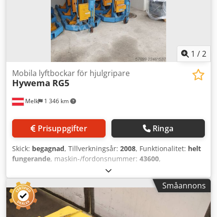
1
/
2
Mobila lyftbockar för hjulgripare
Hywema
RG5
Melk
1 346 km
Prisuppgifter
Ringa
Skick:
begagnad
, Tillverkningsår:
2008
, Funktionalitet:
helt
fungerande
, maskin-/fordonsnummer:
43600
,
lastkapacitet:
5 000 kg
, Vi säljer en väl underhållen,
renodlad mobil hjulgripare av typen 6 från Hywema.
Småannons
Utrustad med en 6-växlad växellåda. Total lyftkapacitet: 30
000 kg (alla 6 lyftanordningar). Anläggningen har
renoverats och kontrollerats. Den kan gärna testas och