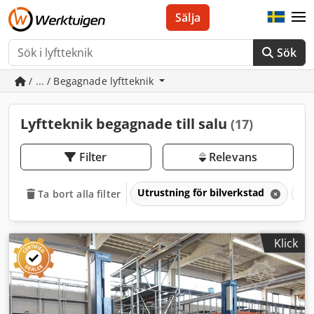
Sälja
Sök
/ ... / Begagnade lyftteknik
Lyftteknik begagnade till salu
(17)
Filter
Relevans
Utrustning för bilverkstad
Ly
Ta bort alla filter
Klick