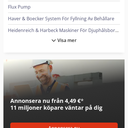
Flux Pump
Haver & Boecker System För Fyllning Av Behållare
Heidenreich & Harbeck Maskiner För Djuphålsborrning
Visa mer
Hyundai Minigrävare
Ingersoll Rand Kompressorer
Leif & Lorentz Spridare För Lim
Liebherr Kylskåp
Linde Reachstacker
Annonsera nu från 4,49 €
*
Magni Teleskoplastare
11 miljoner köpare
väntar på dig
Man Tipper
Mann Hummel Filter