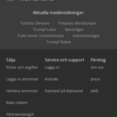
Zeppelin Silos
Aktuella maskinsökningar:
Toshiba Skrivare
Thwaites Minidumper
Trumpf Laser
Bandsågar
Trafo Union Transformator
Kantverkssågar
Trumpf Robot
Sälja
Service och support
Företag
Priser och avgifter
Logga in
Om oss
Lägga in annonser
Kontakt
press
Hantera annonser
Exempel på köpeavtal
Jobb
Boka reklam
Förtroendesigill