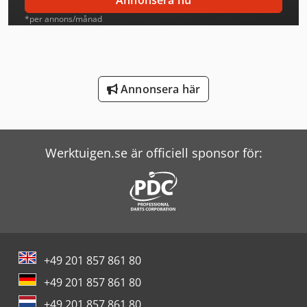
Annonsera nu
Mercedes Benz Tipper
*per annons/månad
Scania Tipper
Schneider Controller
Annonsera här
Screen Imagesetter
Seitz Filter
Werktuigen.se är officiell sponsor för:
Terex Minidumper
Volvo Asfaltsläggare
Vw Tipper
Windmöller & Hölscher Maskiner För Påsar
+49 201 857 861 80
Wolf Filter
+49 201 857 861 80
Zander Filter
+49 201 857 861 80