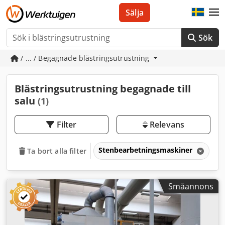
Sälja
Sök
/ ... / Begagnade blästringsutrustning
Blästringsutrustning begagnade till
salu
(1)
Filter
Relevans
Stenbearbetningsmaskiner
Bl
Ta bort alla filter
Småannons