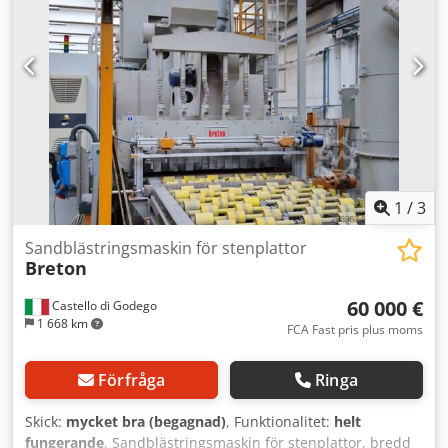
1
/
3
Sandblästringsmaskin för stenplattor
Breton
60 000 €
Castello di Godego
1 668 km
FCA Fast pris plus moms
Förfråga
Ringa
Skick:
mycket bra (begagnad)
, Funktionalitet:
helt
fungerande
, Sandblästringsmaskin för stenplattor, bredd