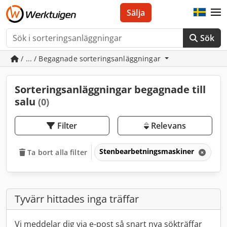
Sälja
Sök
/ ... / Begagnade sorteringsanläggningar
Sorteringsanläggningar begagnade till
salu
(0)
Filter
Relevans
Stenbearbetningsmaskiner
So
Ta bort alla filter
Tyvärr hittades inga träffar
Vi meddelar dig via e-post så snart nya sökträffar