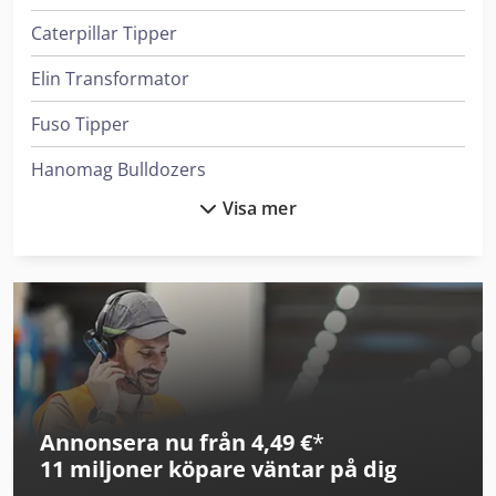
Caterpillar Tipper
Elin Transformator
Fuso Tipper
Hanomag Bulldozers
Visa mer
Haver & Boecker System För Fyllning Av Behållare
Heidenreich & Harbeck Maskiner För Djuphålsborrning
Ingersoll Rand Kompressorer
Iveco Tipper
Leif & Lorentz Spridare För Lim
Annonsera nu från 4,49 €
*
Liebherr Bulldozers
11 miljoner köpare
väntar på dig
Liebherr Kylskåp