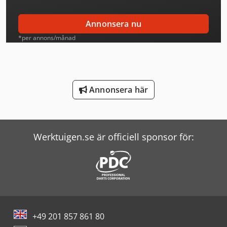
Linde Reachstacker
Annonsera nu
Man Tipper
*per annons/månad
Mann Hummel Filter
Mercedes Benz Tipper
Annonsera här
Scania Tipper
Schneider Controller
Werktuigen.se är officiell sponsor för:
Screen Imagesetter
Terex Minidumper
Vw Tipper
Windmöller & Hölscher Maskiner För Påsar
+49 201 857 861 80
Wolf Filter