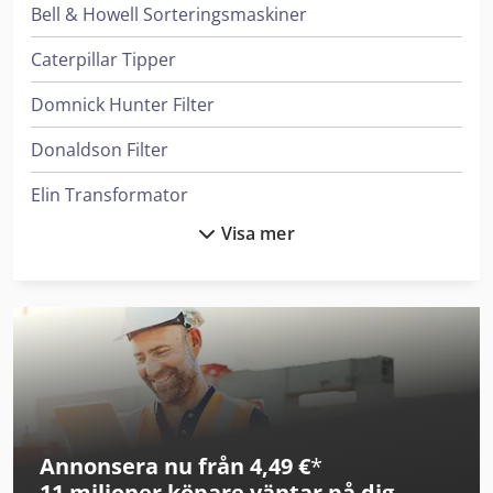
Bell & Howell Sorteringsmaskiner
Caterpillar Tipper
Domnick Hunter Filter
Donaldson Filter
Elin Transformator
Visa mer
Haver & Boecker System För Fyllning Av Behållare
Heidenreich & Harbeck Maskiner För Djuphålsborrning
Hp Skrivare
Ingersoll Rand Kompressorer
Leif & Lorentz Spridare För Lim
Annonsera nu från 4,49 €
*
Liebherr Bulldozers
11 miljoner köpare
väntar på dig