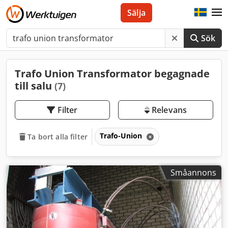
Sälja
Sök
Trafo Union Transformator begagnade
till salu
(7)
Filter
Relevans
Trafo-Union
Ta bort alla filter
Småannons