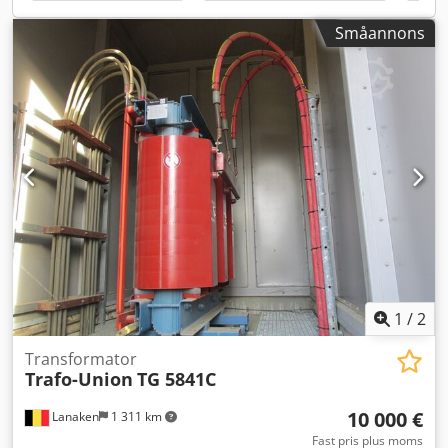
Agmjf
Småannons
1
/
2
Transformator
Trafo-Union
TG 5841C
10 000 €
Lanaken
1 311 km
Fast pris plus moms