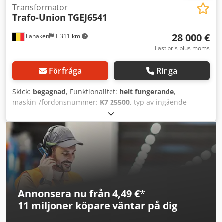
Transformator
Trafo-Union
TGEJ6541
28 000 €
Lanaken
1 311 km
Fast pris plus moms
Förfråga
Ringa
Skick:
begagnad
, Funktionalitet:
helt fungerande
,
maskin-/fordonsnummer:
K7 25500
, typ av ingående
ström:
trefas
, totalvikt:
7 430 kg
, inspänning:
10 000 V
,
ingångsfrekvens:
50 Hz
, nominell (skenä) effekt:
3 000 kVA
,
sekundär spänning:
500 V
, skyddstyp (IP-kod):
IP00
,
ingångsström:
173 A
, typ av utgångsström:
trefas
,
utgångsspänning:
500 V
, Trefastransformator (torr) från
primär 10 kV (±5 %) till sekundär 500 V med en effekt på
3000 kVA Codpfx Agex Swaxomsrf
Annonsera nu från 4,49 €
*
11 miljoner köpare
väntar på dig