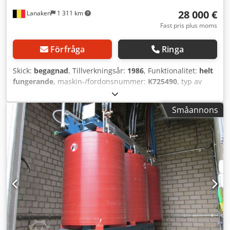
28 000 €
Lanaken
1 311 km
Fast pris plus moms
Förfråga
Ringa
Skick:
begagnad
, Tillverkningsår:
1986
, Funktionalitet:
helt
fungerande
, maskin-/fordonsnummer:
K725490
, typ av
ingående ström:
trefas
, totalvikt:
7 430 kg
, inspänning:
10 000 V
, ingångsfrekvens:
50 Hz
, nominell (skenä) effekt:
Småannons
3 000 kVA
, sekundär spänning:
500 V
, skyddstyp (IP-kod):
IP00
, ingångsström:
173 A
, typ av utgångsström:
trefas
,
utgångsspänning:
500 V
, Utrustning:
Typplåt tillgänglig
,
Trefastransformator (torr) från primär 10 kV (±5 %) till
sekundär 500 V med en effekt på 3000 kVA Cedpex Sv R
Nsfx Agmorf