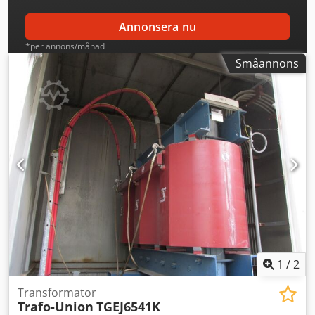
Annonsera nu
*per annons/månad
Småannons
1
/
2
Transformator
Trafo-Union
TGEJ6541K