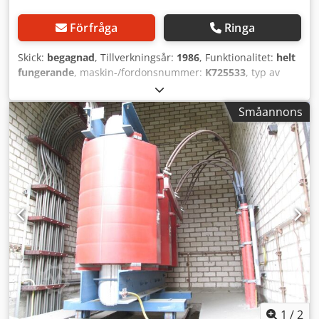
Förfråga
Ringa
Skick:
begagnad
, Tillverkningsår:
1986
, Funktionalitet:
helt
fungerande
, maskin-/fordonsnummer:
K725533
, typ av
ingående ström:
trefas
, totalvikt:
2 040 kg
, inspänning:
10 000 V
, ingångsfrekvens:
50 Hz
, nominell (skenä) effekt:
Småannons
630 kVA
, sekundär spänning:
400 V
, skyddstyp (IP-kod):
IP00
, ingångsström:
36 A
, typ av utgångsström:
trefas
,
utgångsspänning:
400 V
, Utrustning:
Typplåt tillgänglig
, 3-
fastransformator (torr) från primär 10 kV (± 5 %) till
sekundär 400 V med en effekt på 630 kVA Codpjx Svxmefx
Agmerf
1
/
2