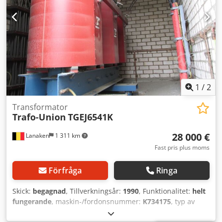
1
/
2
Transformator
Trafo-Union
TGEJ6541K
28 000 €
Lanaken
1 311 km
Fast pris plus moms
Förfråga
Ringa
Skick:
begagnad
, Tillverkningsår:
1990
, Funktionalitet:
helt
fungerande
, maskin-/fordonsnummer:
K734175
, typ av
ingående ström:
Likström
, totalvikt:
7 340 kg
, inspänning: