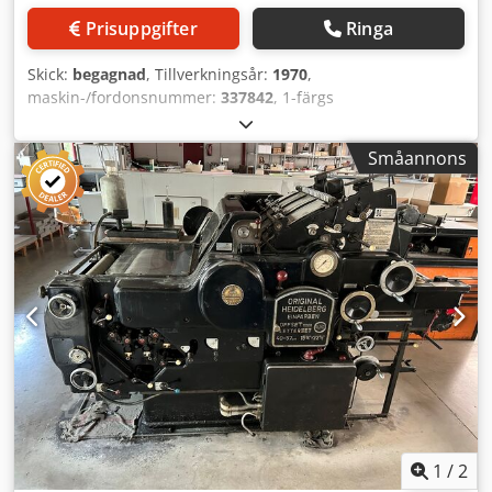
Prisuppgifter
Ringa
Skick:
begagnad
, Tillverkningsår:
1970
,
maskin-/fordonsnummer:
337842
, 1-färgs
arkoffsettryckmaskin Heidelberg KORD64, år 1970 - serienr.
337842 Max format: 460 x 640 mm Max hastighet: 8.000
Småannons
ark/timme Konventionellt fuktsystem Online
videoinspektion via Skype-video Vi ser gärna att du besöker
oss – fler maskiner i lager Omedelbart tillgänglig – Kan
inspekteras Finns i lager i Emskirchen / Nürnberg – Kan
testköras Dodpfxjh Uhpfj Ahnekr
1
/
2