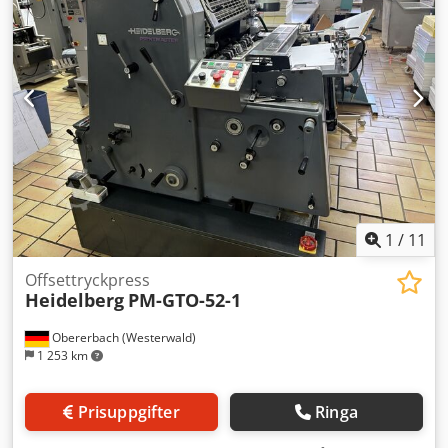
1
/
11
Offsettryckpress
Heidelberg
PM-GTO-52-1
Obererbach (Westerwald)
1 253 km
Prisuppgifter
Ringa