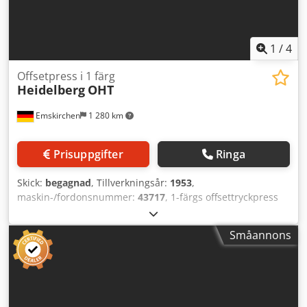
1
/
4
Offsetpress i 1 färg
Heidelberg
OHT
Emskirchen
1 280 km
Prisuppgifter
Ringa
Skick:
begagnad
, Tillverkningsår:
1953
,
maskin-/fordonsnummer:
43717
, 1-färgs offsettryckpress
Serienr. 43717 Online videoinspektion via Skype-video Vi
skulle bli mycket glada över ert besök – fler maskiner i
Småannons
lager Omedelbart tillgänglig – kan inspekteras Dsdstzc E
Nopfx Ahnjkr Finns i lager i Emskirchen / Nürnberg – kan
testas