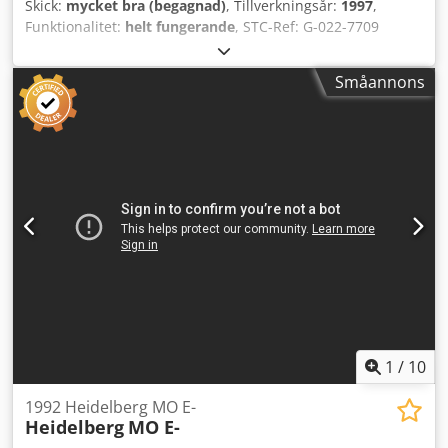
Skick:
mycket bra (begagnad)
, Tillverkningsår:
1997
,
Funktionalitet:
helt fungerande
, STC-Ref: G-022-7709
Dkodozcfrvepfx Ahner Heidelberg PM-GTO-52-1,
tillverkningsår: 1997, tryckantal: ca 62 miljoner. Format:
Småannons
360x520 mm, 1 färg Utrustning: - Plus-version: förberedd
för numrering & perforeringsutrustning - Numreringsverk
- Perforeringsverk - Direkt fuktverk (Heidelberg till GTO 52)
- Pulvermatare - Basutrustning för perforering och
skärning --> Tillgänglig från: 07/2026
1
/
10
1992 Heidelberg MO E-
Heidelberg
MO E-