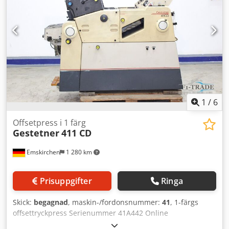
provköras Dksdpfemc Ergsx Ahnor
1
/
6
Offsetpress i 1 färg
Gestetner
411 CD
Emskirchen
1 280 km
Prisuppgifter
Ringa
Skick:
begagnad
, maskin-/fordonsnummer:
41
, 1-färgs
offsettryckpress Serienummer 41A442 Online
videoinspektion via Skype-video Vi ser fram emot ert besök