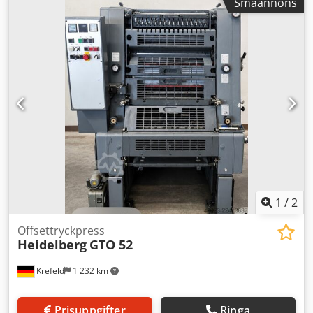
Småannons
460 mm Tryck: 33 miljoner Pappersvikt: 0,04 - 0,4 mm
Hastighet: 3 000 - 8 000 ark/timme Konventionellt fuktverk
Plus-version Med påtrycknings-, numrerings- och
perforeringsenhet N+P Online-inspektion via Skype-video
möjlig Dsdpfx Ahell A Tfjnjkr Vi uppskattar gärna ert besök
- fler maskiner i lager Omedelbart tillgänglig - kan
inspekteras Finns i lager i Emskirchen / Nürnberg - kan
testköras
1
/
2
Offsettryckpress
Heidelberg
GTO 52
Krefeld
1 232 km
Prisuppgifter
Ringa