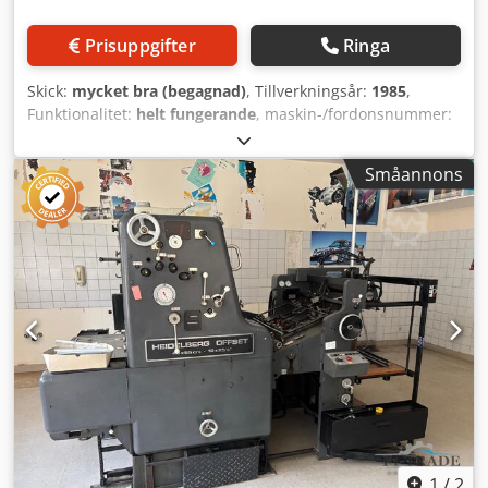
Prisuppgifter
Ringa
Skick:
mycket bra (begagnad)
, Tillverkningsår:
1985
,
Funktionalitet:
helt fungerande
, maskin-/fordonsnummer:
31366
, Albert Frankenthal A 102 B skärlängd 900 mm
Specifik boktryckspress Årsmodell: 12.1985 Max hastighet:
Småannons
22 000 ark/timme Arbetshastighet: 18 500 ark/timme
Cylinderomkrets: 900 mm Max papperbredd: 650 mm
Längd med tork: 19,5 m Bredd: 1,85 m (utan
extrautrustning) Höjd: 3,10 m (utan extrautrustning)
Maskinens leveransomfattning inkluderar: (se även ritning
på bilderna) - Albert statopaster, automatisk rullsbyte
under tryckning - Albert Einzugswerk,
pappersinmatningsenhet - Albert Druckeinheit, tryckenhet
utrustad med: - Baldwin fuktningssystem med styrning
från huvudkontrollpanelen - Bläckstyrningssystem från
huvudkontrollpanelen - Envetron gummitvättsystem - ARO-
pump för dosering av tryckfärg - Hauptantrieb =
huvuddriftmotor - M.E.G. Sigma, tork (gastork) - Baumuller
Nordberg elsystem - Albert Frankenthal vik- och
1
/
2