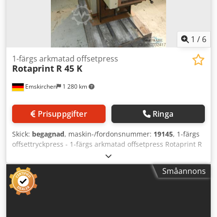
1
/
6
1-färgs arkmatad offsetpress
Rotaprint
R 45 K
Emskirchen
1 280 km
Prisuppgifter
Ringa
Skick:
begagnad
, maskin-/fordonsnummer:
19145
, 1-färgs
offsettryckpress - 1-färgs arkmatad offsetpress Rotaprint R
45 K Dkjdpfxeh Axxbo Ahnor Online-videoinspektion via
Skype-video Vi ser mycket gärna ert besök – fler maskiner i
Småannons
lager Omedelbart tillgänglig – Kan besiktigas I lager i
Emskirchen / Nürnberg – Kan testas