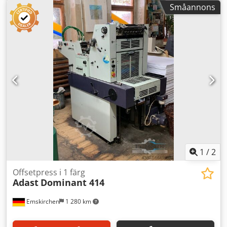
1977 - Serienummer 509735 Max format: 520 x 720 mm
Småannons
Antal tryck: 45 miljoner Fuktningssystem: konventionellt
Online-videoinspektion via Skype-video Vi ser gärna att ni
besöker oss - fler maskiner i lager Omedelbart tillgänglig -
kan inspekteras Lagerort: Emskirchen / Nürnberg - kan
provköras Dksdpfxstydphe Ahnor
1
/
2
Offsetpress i 1 färg
Adast
Dominant 414
Emskirchen
1 280 km