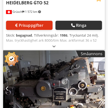
HEIDELBERG
GTO 52
Grüsch
1 572 km
Prisuppgifter
Ringa
Skick:
begagnad
, Tillverkningsår:
1986
, Tryckantal 24 milj.
Max. tryckhastighet ark 8000/tim Max. arkformat 36 x 52
cm Fuktningssystem Crestline Dksdpfx Ahowplrqsnor
Småannons