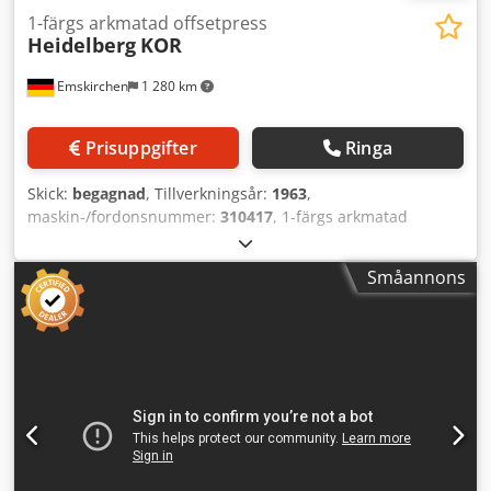
1-färgs arkmatad offsetpress
Heidelberg
KOR
Emskirchen
1 280 km
Prisuppgifter
Ringa
Skick:
begagnad
, Tillverkningsår:
1963
,
maskin-/fordonsnummer:
310417
, 1-färgs arkmatad
offsettryckmaskin Heidelberg KORD64 Årsmodell 1963 -
Serienr. 310417 Max format: 400 x 570 mm Max hastighet:
Småannons
8 000 ark/timme Konventionellt fuktningssystem Dkjdpfx
Ahjh U Dm Ssnjr Online-videogranskning via Skype Vi
välkomnar ert besök – fler maskiner i lager Omedelbart
tillgänglig – Kan inspekteras Lagerort: Emskirchen /
Nürnberg – Testkörning möjlig