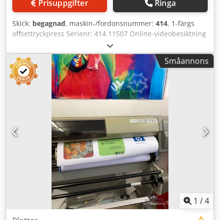
Prisuppgifter
Ringa
Skick:
begagnad
, maskin-/fordonsnummer:
414
, 1-färgs
offsettryckpress Serienr: 414 11507 Online-videobesiktning
via Skype-video Vi ser fram emot ert besök – fler maskiner
finns i lager Dkedpfx Ahetzc Evjnjr Omedelbart tillgänglig –
Småannons
kan besiktigas Finns på lager i Emskirchen / Nürnberg –
kan testköras
1
/
4