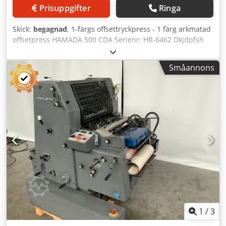
Prisuppgifter
Ringa
Skick:
begagnad
, 1-färgs offsettryckpress - 1 färg arkmatad
offsetpress HAMADA 500 CDA Serienr: HR-6462 Dkjdpfsh
Aw Ucjx Ahnor Online-videoinspektion via Skype-video Vi
skulle uppskatta ert besök – fler maskiner i lager
Småannons
Omedelbart tillgänglig – Kan inspekteras Finns i lager i
Emskirchen/Nürnberg – Kan testas
1
/
3