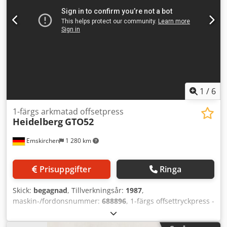
1
/
6
1-färgs arkmatad offsetpress
Heidelberg
GTO52
Emskirchen
1 280 km
Prisuppgifter
Ringa
Skick:
begagnad
, Tillverkningsår:
1987
,
maskin-/fordonsnummer:
688896
, 1-färgs offsettryckpress -
1-färgs arkmatad offsetpress Heidelberg GTO52+ N+P,
Årsmodell 1987 - Serienummer 688896 Max format: 320 x