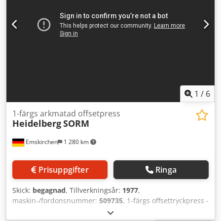
1
/
6
1-färgs arkmatad offsetpress
Heidelberg
SORM
Emskirchen
1 280 km
Prisuppgifter
Ringa
Skick:
begagnad
, Tillverkningsår:
1977
,
maskin-/fordonsnummer:
509735
, 1-färgs offsettryckpress -
1 Color Sheet-Fed Offset Press Heidelberg SORM Årsmodell