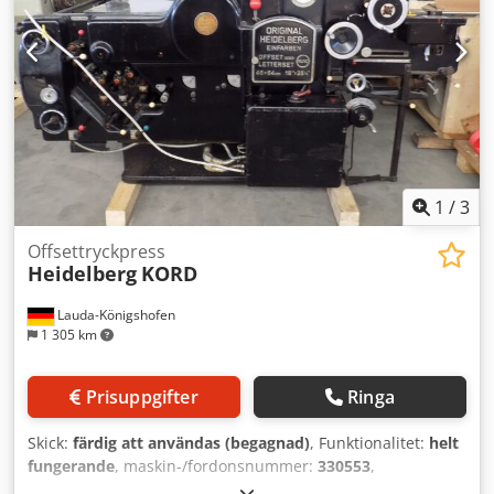
1
/
3
Offsettryckpress
Heidelberg
KORD
Lauda-Königshofen
1 305 km
Prisuppgifter
Ringa
Skick:
färdig att användas (begagnad)
, Funktionalitet:
helt
fungerande
, maskin-/fordonsnummer:
330553
,
Offsettryckpress Heidelberg KORD, 1-färg, maskinnummer