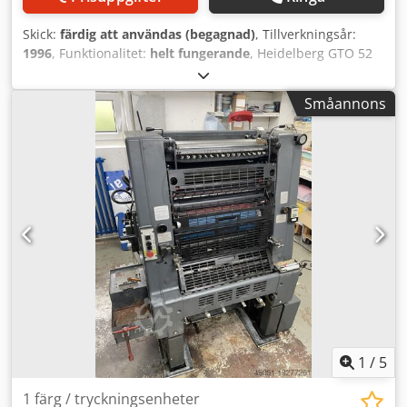
Skick:
färdig att användas (begagnad)
, Tillverkningsår:
1996
, Funktionalitet:
helt fungerande
, Heidelberg GTO 52
År 1996 Pulverspraysystem Varn Kompac-fuktning
Dsdjzpamgspfx Ahnjkr
Småannons
1
/
5
1 färg / tryckningsenheter