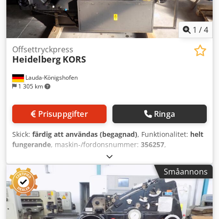
1
/
4
Offsettryckpress
Heidelberg
KORS
Lauda-Königshofen
1 305 km
Prisuppgifter
Ringa
Skick:
färdig att användas (begagnad)
, Funktionalitet:
helt
fungerande
, maskin-/fordonsnummer:
356257
,
Offsettryckpress Heidelberg KORS, en färg, maskinnummer
356257, 52 x 72 cm, i gott skick, tillgänglig omgående. Om
Småannons
du är intresserad, ger vi dig gärna information om andra
maskiner som finns tillgängliga hos oss. Du är välkommen
att, efter överenskommelse om tid, besöka oss och titta på
maskinen. Dkjdpfx Aozkb U Ijhnor