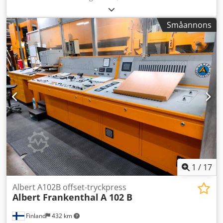
683188
, STC-Ref: G-022-7717 Heidelberg GTO-52,
tillverkningsår: 1985, tryckantal: ca 20 miljoner.
Småannons
Dksdpfxozfimno Ahnsr Format: 360x520 mm, 1 färg
Utrustning: - Pulveraggregat - Varn Compac III - Minus-
version --> Tillgänglig från: 08/2026
1
/
17
Albert A102B offset-tryckpress
Albert Frankenthal
A 102 B
Finland
432 km