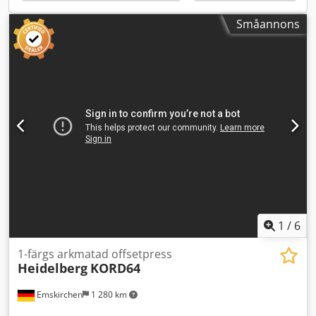
Småannons
1
/
6
1-färgs arkmatad offsetpress
Heidelberg
KORD64
Emskirchen
1 280 km