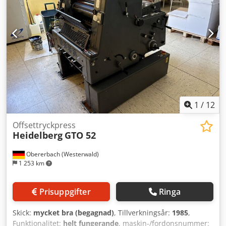
1
/
12
Offsettryckpress
Heidelberg
GTO 52
Obererbach (Westerwald)
1 253 km
Prisuppgifter
Ringa
Skick:
mycket bra (begagnad)
, Tillverkningsår:
1985
,
Funktionalitet:
helt fungerande
, maskin-/fordonsnummer: