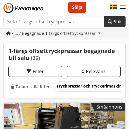
Sälja
Sök
/ ... / Begagnade 1-färgs offsettryckpressar
1-färgs offsettryckpressar begagnade
till salu
(36)
Filter
Relevans
Tryckpressar och tryckerimaskiner
Ta bort alla filter
Småannons