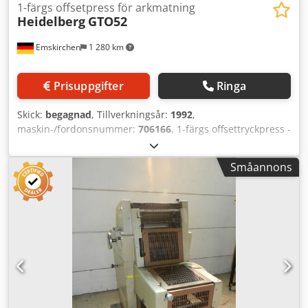
1-färgs offsetpress för arkmatning
Heidelberg
GTO52
Emskirchen
1 280 km
Prisuppgifter
Ringa
Skick:
begagnad
, Tillverkningsår:
1992
,
maskin-/fordonsnummer:
706166
, 1-färgs offsettryckpress -
1 Color Sheet-Fed Offset Press Heidelberg GTO52+
Årsmodell 1992 - Serienr. 706166 Dedpfjuq Spvox Ahnekr
Småannons
Max format: 320 x 460 mm Antal tryck: 37 miljoner
Pappersvikt: 0,04 - 0,4 mm Hastighet: 3 000 - 8 000
ark/timme Fuktverk: VARN Compac Plus-version Online
videoinspektion via Skype video Vi ser fram emot ert besök
– fler maskiner i lager Omedelbart tillgänglig - kan
inspekteras Finns i lager i Emskirchen / Nürnberg - kan
testköras