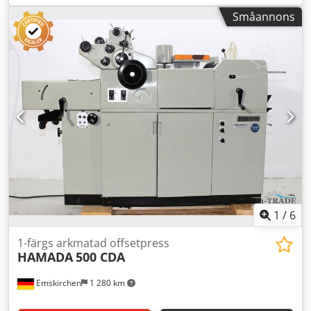
– fler maskiner i lager Omedelbart tillgänglig – kan
Småannons
inspekteras Dedpfx Aetzc E Ajhnjkr Finns i lager i
Emskirchen / Nürnberg – kan testas
1
/
6
1-färgs arkmatad offsetpress
HAMADA
500 CDA
Emskirchen
1 280 km