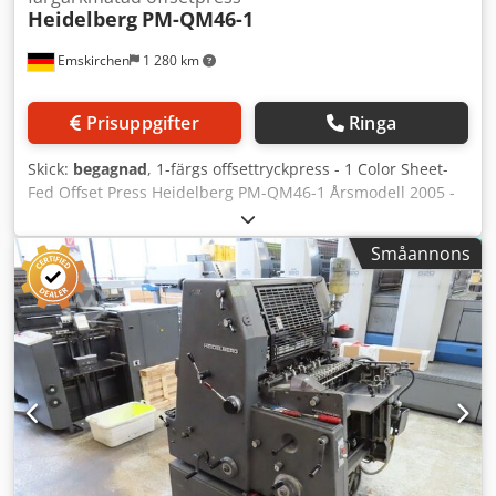
Heidelberg
PM-QM46-1
Emskirchen
1 280 km
Prisuppgifter
Ringa
Skick:
begagnad
, 1-färgs offsettryckpress - 1 Color Sheet-
Fed Offset Press Heidelberg PM-QM46-1 Årsmodell 2005 -
Serienummer 965406 Djdpfx Ahev Ak S Rsnjkr Arkformat /
Pappersstorlek min. 140 mm × 89 mm - max. 340 x 460 mm
Småannons
Tryckhastighet / Printing Speed max. 10 000 ark/timme
Pappers-/Materialtjocklek 0,04 mm – 0,3 mm Fuktverk DDS
Automatiskt plåtväxlingssystem (Autoplate) Plus-version
Remmatningsenhet - Bandmatning Mediprint STR 4.1
Pulverspridare / Pulveraggregat för torkning Online
videoinspektion via WhatsApp - MS Zoom - Telegram Finns
i lager i Emskirchen/Nürnberg - Omedelbart tillgänglig -
Kan testköras