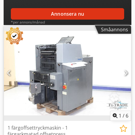
Annonsera nu
*per annons/månad
Småannons
1
/
6
1 färgoffsettryckmaskin - 1
färgarkmatad offsetpress