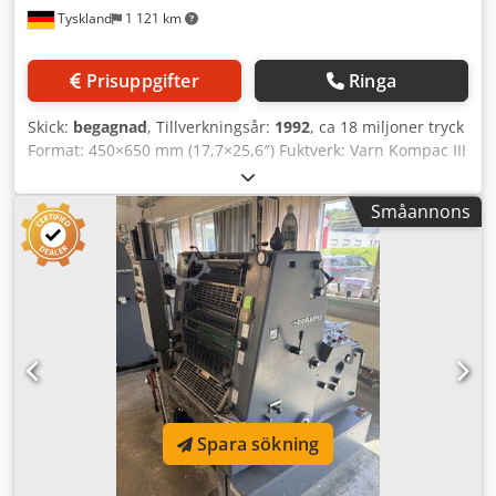
Tyskland
1 121 km
Prisuppgifter
Ringa
Skick:
begagnad
, Tillverkningsår:
1992
, ca 18 miljoner tryck
Format: 450×650 mm (17,7×25,6″) Fuktverk: Varn Kompac III
Enkelarksinmatning Dedpfszavbvsx Ahnekr Puderaggregat
Tillgänglig: omgående
Småannons
Spara sökning