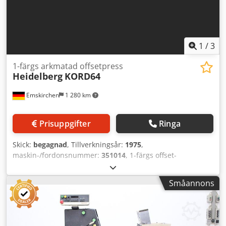
1
/
3
1-färgs arkmatad offsetpress
Heidelberg
KORD64
Emskirchen
1 280 km
Prisuppgifter
Ringa
Skick:
begagnad
, Tillverkningsår:
1975
,
maskin-/fordonsnummer:
351014
, 1-färgs offset-
arkenpress Heidelberg KORD 64, årgång 1975 - Serienr.
337842 Max. format: 460 x 640 mm Max. hastighet: 8 000
Småannons
ark/timme Konventionellt fuktningssystem Online-
videoundersökning via Skype-video Vi ser fram emot ert
besök – fler maskiner i lager Omedelbart tillgänglig – kan
inspekteras Finns i lager i Emskirchen / Nürnberg – kan