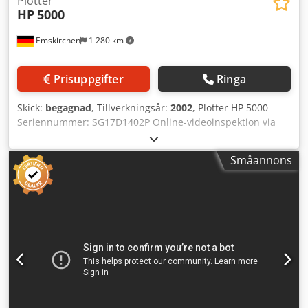
Plotter
HP
5000
Emskirchen
1 280 km
Prisuppgifter
Ringa
Skick:
begagnad
, Tillverkningsår:
2002
, Plotter HP 5000
Seriennummer: SG17D1402P Online-videoinspektion via
Skype-video. Vi ser fram emot ert besök – fler maskiner
finns i lager. Omedelbart tillgänglig – kan inspekteras.
Småannons
Finns i lager i Emskirchen / Nürnberg – kan testas. Dksdpfx
Astzc Rrshnor