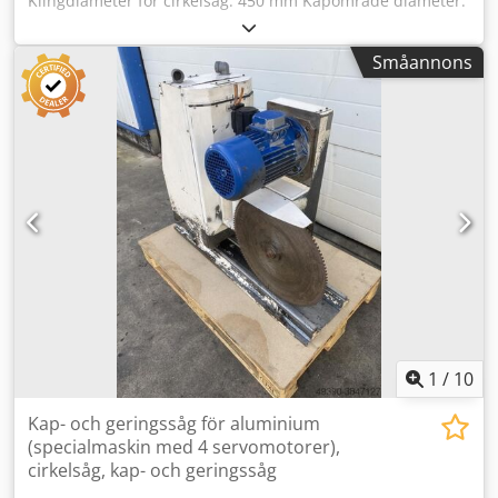
Klingdiameter för cirkelsåg: 450 mm Kapområde diameter:
150 mm Snittlängd: 1000 mm Crsdoy H Dmnepfx Anvsf
Diverse tillbehör MARCELS MASCHINEN AG
Småannons
1
/
10
Kap- och geringssåg för aluminium
(specialmaskin med 4 servomotorer),
cirkelsåg, kap- och geringssåg