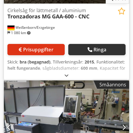
Cirkelsåg för lättmetall / aluminium
Tronzadoras MG
GAA-600 - CNC
Weißenborn/Erzgebirge
1 080 km
Prisuppgifter
Ringa
Skick:
bra (begagnad)
, Tillverkningsår:
2015
, Funktionalitet:
helt fungerande
, sågbladsdiameter:
600 mm
, Kapacitet för
kapning av rundstål vid 90°:
220 mm
, Till salu: 1 st
begagnad CNC aluminium cirkelsåg helautomat inkl. utsug
Småannons
Tillverkare: Tronzadoras MG Modell: GAA-600 - CNC
Årsmodell: 2015 TEKNISKA DATA • Kapområde runt: 220
mm, låda: 300 x 90 mm, kvadrat: 175 mm • Drivkraft 4,1 kW
/ 400 V / 50 Hz • Varvtal 3000 varv/min • Skärhastighet 55
m/sek • Bladdimension 600 x 50 mm • Max. kaphöjd 220
mm • Mått 2020 x 1510 x 975 mm Codpfx Aeuyyhasnverf •
Vikt 650 kg Maskinen levereras inklusive 6 m
matningsrullbana och tillhörande utsug. Sågen kan gärna