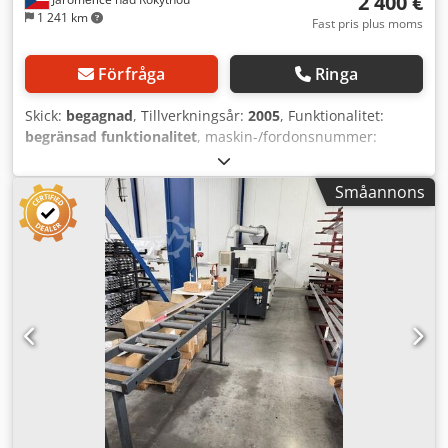
2 400 €
1 241 km
Fast pris plus moms
Förfråga
Ringa
Skick:
begagnad
, Tillverkningsår:
2005
, Funktionalitet:
begränsad funktionalitet
, maskin-/fordonsnummer:
53005011
, sågbladsdiameter:
500 mm
, sågklingans
hastighet:
2 800 varv/min
, arbetstryck:
7 stång
, maskinen
Småannons
är delvis funktionell, båda motorerna går och elektroniken
fungerar. Den har inte använts sedan 2019 och har endast
använts för att skära PVC. Båda skärhuvudena är rörliga.
En omfattande översyn rekommenderas. Cedpfx Anozli
Ifovorf