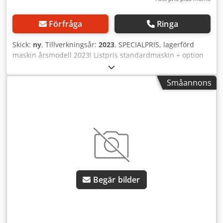
Förfråga
Ringa
Skick:
ny
, Tillverkningsår:
2023
, SPECIALPRIS, lagerförd
maskin årsmodell 2023! Listpris standardmaskin + option
minimalsmörjsystem "LUBETOOL": 28.810 € LAGERMASKIN
– Helautomatisk aluminiumkapsåg för 90°-kapning med
Småannons
borraggregat TR 12 (upp till ø 10 mm) eller TR 20 (upp till ø
20 mm) med enkel och säker användning samt utmärkt
kapacitet. Denna maskin kan endast genomföra 90°-
kapningar! I ett arbetsmoment kan arbetsstycken borras
och kapas. Crsdomftiwopfx Anvof Tekniska data: ●
Kapområde: 90° runt: 100 mm / fyrkant: 100 x 100 mm /
rektangulärt: 170 x 60 mm ● Motoreffekt: 1,9 kW / 400 V /
50 Hz ● Varvtal: 3000 rpm ● Matning: Enkelmatning 300
mm (dubbelmatning upp till 600 mm) ● Max. kapshöjd: 100
Begär bilder
mm ● Bladdimension: 350 x 32 mm Standardutrustning: ●
Maskin för 90°-kapning med kraftfull drivmotor ●
Överskådlig, stor och lättanvänd operatörspanel ●
Inställning av längd från 5 till 300 mm via handratt med
räkneverk ● Huvudspännare med 3 pneumatiska