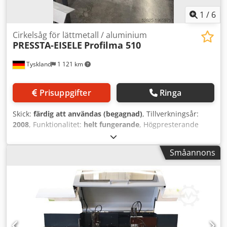
1
/
6
Cirkelsåg för lättmetall / aluminium
PRESSTA-EISELE
Profilma 510
Tyskland
1 121 km
Prisuppgifter
Ringa
Skick:
färdig att användas (begagnad)
, Tillverkningsår:
2008
, Funktionalitet:
helt fungerande
, Högpresterande
kapautomat / Fabrikat: PRESSTA-EISELE Typ: Profilma 510 /
Tillverkningsår: 09/2008 Beskrivning: * Högpresterande
Småannons
sågautomat med helautomatisk drift, * Mycket hög
skärprecision, * Korta cykeltider, * Gradfri kapning, * Hög
driftsäkerhet, * Lågt underhållsbehov Crodpjw D T Uisfx
Anvjf Lämplig för aluminium och plast, för kapning av stora
mängder små detaljer, Längdtolerans 1/10 mm.
Sågautomaten kan ses och testas under ström enligt
överenskommelse. Tidigare användning: Använd för