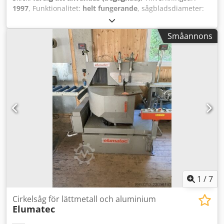
1997
, Funktionalitet:
helt fungerande
, sågbladsdiameter:
5 000 mm
, matare längd X-axel:
500 mm
, typ av ingående
ström:
trefas
, varvtal (max):
2 800 varv/min
,
Småannons
tryckluftsanslutning:
7 stång
, Ingen lägsta pris –
garanterad försäljning till det högsta budet! TEKNISKA
DETALJER Sågbladets diameter: 500 mm Varvtal: 2 800
varv/min Frammatningslängd per cykel: 5 600 mm
Snittvinkel: 90° Geringsfunktion beroende på
maskinkonfiguration MASKINENS DETALJER Lämpliga
material: Aluminiumprofiler, tunnväggiga
lättmetallprofiler, fönster- och dörrprofiler
Strömförsörjning: 230/400 V, 3~ Frekvens: 50 Hz
Credjzqbltepfx Anvef Tryckluftsanslutning: 7 bar
UTRUSTNING Spånsug
1
/
7
Cirkelsåg för lättmetall och aluminium
Elumatec