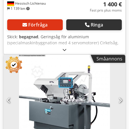
1 400 €
Hessisch Lichtenau
1 139 km
Fast pris plus moms
Förfråga
Ringa
Skick:
begagnad
, Geringsåg för aluminium
(specialmaskinbyggnation med 4 servomotorer) Cirkelsåg,
geringssåg, längdsnittsåg Tillverkningsår: 2002
Bladdiameter: 500 mm Sågområde vid 90° Rund Ø 180 mm
Småannons
Rektangel: 350 x 140 mm (vid längdsnitt) Sågområde vid
45° Rund Ø 180 mm Rektangel: 350 x 100 mm (vid
längdsnitt) Styrskenans längd: 1100 mm Rörelseväg på
grundbalk (fram-bak): 650 mm Crodpfxedzp T Dj Anvjf
Rörelseväg vid stativ (upp-ner): 120 mm Bladvarvtal: ca
3000 varv/min Motoreffekt: 2,2 kW Elanslutning: 400 Volt,
50 Hz - styrd längdsnittsrörelse - styrd höjdjustering av
sågblad - styrd geringssnitt genom svängbart sågaggregat
- styrd geringssnitt genom lutbart sågaggregat - svängning
och lutning av sågen via INDRAMAT-servomotorer med
precisionsväxlar (Motor MKDO71B-061-KG1-KN och
MKDO41B-144-KP1-KN) - axelrörelse vertikalt via