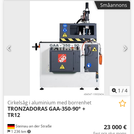
Iinzox Anverf Kapacitet vid 45 grader: rund 115 mm
Småannons
Kapacitet vid 45 grader: fyrkant 110 mm Kapacitet vid 45
grader: fyrkant 150x80 mm Total effektbehov 1,5/1,8 kW
Maskinvikt ca 0,59 t Mått (L x B x H) 1,9 x 1,4 x 1,8 m
Hydropneumatisk helautomat · Geringssågning
vänster/höger · Huvudlutningssnitt upp till 45° (schifter) på
båda sidor · Hydro-pneumatisk styrning av såghuvud ·
Pneumatisk dubbelspännare · Pneumatisk
vertikalspännare · Elektro-pneumatisk materialmatning
med materialtryckhållare · Nonieskala för finjustering av
längd · Integrerad kylmedelsspraysystem · Spånutsug vid
sågbladsskydd · Resterande arbetsstyckslängd i
automatikläge 210 mm MPS-styrning: · Lagring av
snittstart/slut · Visning av strömförbrukning, styckantal,
snitttid... · Justerbar vattenkylning · Sågtrycksreglering
1
/
4
Cirkelsåg i aluminium med borrenhet
TRONZADORAS
GAA-350-90° +
TR12
23 000 €
Steinau an der Straße
1 236 km
Fast pris plus moms