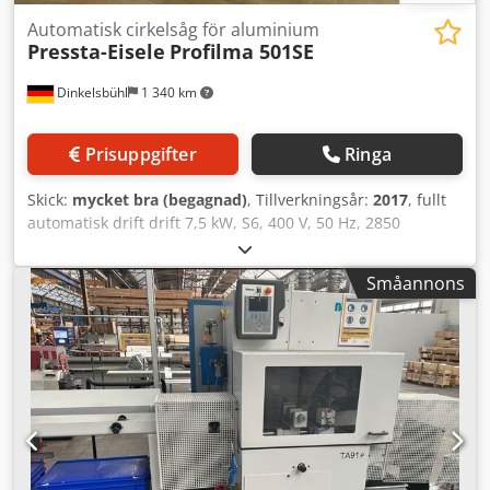
Automatisk cirkelsåg för aluminium
Pressta-Eisele
Profilma 501SE
Dinkelsbühl
1 340 km
Prisuppgifter
Ringa
Skick:
mycket bra (begagnad)
, Tillverkningsår:
2017
, fullt
automatisk drift drift 7,5 kW, S6, 400 V, 50 Hz, 2850
varv/min. för användning av sågblad D 550 mm sågområde
270 x 140 mm (bredd x höjd), D 185 mm max. profilbredd
Småannons
270 mm styrning med display inklusive styckräknare
inklusive backfunktion upp till en sektionslängd på max
3000 mm automatisk avstängning via ändlägesbrytare vid
sågmaterialets slut hydropneumatisk sågbladsmata,
steglöst justerbar, underifrån och uppåt vertikal och
horisontell spännanordning, på matar- och
utmatningssidan av såghuvudet pneumatisk
doseringssprutanordning sågspaltbreddning på båda
sidor om sågbladet Csdozn H Uhspfx Anvjrf elektronisk