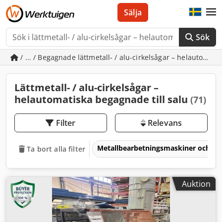
Sälja
Sök
/ ... / Begagnade lättmetall- / alu-cirkelsågar – helautomati
Lättmetall- / alu-cirkelsågar –
helautomatiska begagnade till salu
(71)
Filter
Relevans
Metallbearbetningsmaskiner och v
Ta bort alla filter
Auktion