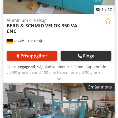
1
/
10
Aluminium cirkelsåg
BERG & SCHMID
VELOX 350 VA
CNC
Velen
1 168 km
Prisuppgifter
Ringa
Skick:
begagnad
, Sågbladsdiameter 350 mm Kapområde
vid 90 grader: rund 120 mm Kapområde vid 90 grader:
fyrkant 110 mm Kapområde vid 90 grader: platt 200x88
mm Kapområde vid 45 grader: rund 115 mm Kapområde
Småannons
vid 45 grader: fyrkant 110 mm Kapområde vid 45 grader:
fyrkant 150x80 mm Totalt effektbehov 1,5/1,8 kW
Maskinvikt ca. 0,59 t Mått L x B x H 1,1 x 0,95 x 1,7 m
Specialpris för nya maskiner inkl.: - Startkit 2 - Mikro-
sprayanordning Demoberedd hos oss i utställningen!
Rullbanor som tillval! Hydropneumatisk helautomat: ·