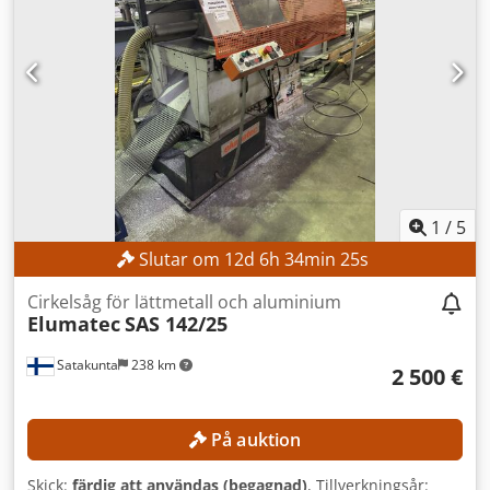
1
/
5
Slutar om
12
d
6
h
34
min
23
s
Cirkelsåg för lättmetall och aluminium
Elumatec
SAS 142/25
Satakunta
238 km
2 500 €
På auktion
Skick:
färdig att användas (begagnad)
, Tillverkningsår: