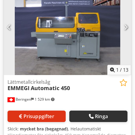
mm med handratt, fällbart anslag och digitalsystem -
Inmatningsrullbana 3500 mm - Transportmått 6,0 m x 2,0
m x 1,6 m
1
/
13
Lättmetallcirkelsåg
EMMEGI
Automatic 450
Beringen
1 529 km
Prisuppgifter
Ringa
Skick:
mycket bra (begagnad)
, Helautomatiskt