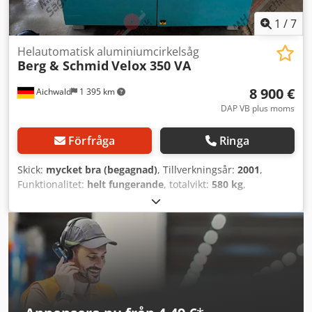
1
/
7
Helautomatisk aluminiumcirkelsåg
Berg & Schmid
Velox 350 VA
8 900 €
Aichwald
1 395 km
DAP VB plus moms
Förfråga
Ringa
Skick:
mycket bra (begagnad)
, Tillverkningsår:
2001
,
Funktionalitet:
helt fungerande
, totalvikt:
580 kg
,
Precisions-aluminiumkapmaskin VELOX 350 VA-MPS
hydropneumatisk helautomat För sågklingor upp till 350
mm Ø, geringssnitt vänster och höger 45° samt lutande
snitt upp till 45° vänster. Kapacitet: - 90°: 120 mm rund,
105 mm fyrkant, 200x80 mm platt - 45° Vänster: 65 mm
rund, 60 mm fyrkant, 180x50 mm platt - 45° Höger: 115
mm rund, 100 mm fyrkant, 150x80 mm platt
Standardutrustning: • Modern mikrprocessorstyrning med