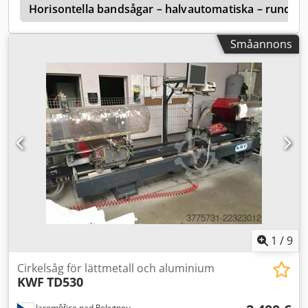
SIEMENS Simatic HMI, med höga varvtal, olja/luft-
Horisontella bandsågar – halvautomatiska – rund k
minimalmängdssmörjning, specialbackar 2-30 mm för
enkel eller dubbel fastspänning, inmatningsbana 3 m
Småannons
höjdjusterbar, LED-maskinlampa, maskinvarningsljus, 10
reservsågblad, bruksanvisning. Credpfxsyyl Hpj Anvef
1
/
9
Cirkelsåg för lättmetall och aluminium
KWF
TD530
Jaroměřice nad Rokytnou