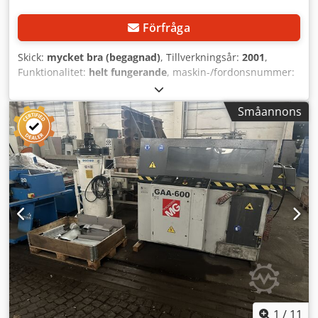
rådgivning. Mellan försäljning, ändringar och fel
förbehålles! Cjdpfx Ansyyzxhsverf
Förfråga
Skick:
mycket bra (begagnad)
, Tillverkningsår:
2001
,
Funktionalitet:
helt fungerande
, maskin-/fordonsnummer:
72.250/01
, sågbladsdiameter:
125 mm
, sågdrift:
1 500 W
,
PLC-styrning: MAGELIiS Såg 125 mm Motoreffekt 1,5 kW
Småannons
Sågens matning 0-20 mm/min Skärhastighet: 15 - 170
m/min (stål) 630 - 1885 m/min (icke-järnmetaller) Max.
arbetsområde: 70x40 mm (stål) Max. arbetsområde: 60x40
mm (icke-järnmetaller) Runt arbetsområde: 5 - 70 mm (stål)
Csdpfx Ansy U Na Aovjrf Runt arbetsområde: 5 - 50 mm
(icke-järnmetall) Matningslängd 5 - 500 mm 5-9999
(flergångsmatning) Max. matningshastighet 500 mm/s Vikt
(såg) ca: 610 kg Mått L x B x H (såg) ca: 2500 mm x 1000 mm
x 2000 mm Automatiskt ställ för stångmatning. OBSERVERA
Om köparen väljer denna maskin kommer demontering
och lastning på tillhandahållet transportmedel att utföras
kostnadsfritt av säljaren!
1
/
11