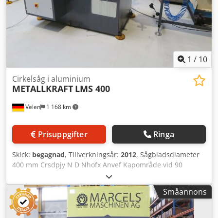
besiktigas i vårt lager i 09599 Freiberg.
1
/
10
Cirkelsåg i aluminium
METALLKRAFT
LMS 400
Velen
1 168 km
Prisuppgifter
Ringa
Skick:
begagnad
, Tillverkningsår:
2012
, Sågbladsdiameter
400 mm Crsdpjy N D Nhofx Anvef Kapområde vid 90
grader: runt 130 mm Kapområde vid 90 grader: fyrkant 110
mm Kapområde vid 90 grader: platt 180 x 100 mm
Småannons
Sågbladets varvtal 3000 varv/min Totalt effektbehov 2,2 kW
Maskinvikt ca 0,51 t Mått L x B x H 3,8 x 1,6 x 1,7 m
Automatisk aluminiumkapsåg - Utmatningsrullbana 4000