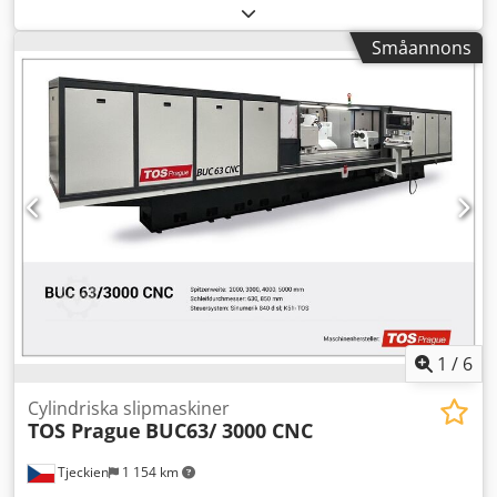
slipsupporten: 320 mm Arbetsstyckets spindelhastigheter:
50 - 450 varv/min Spindelupptagning: MK5 Pinol med kona:
Småannons
MK Csdex Avtcspfx Aqqeha Rundslipmaskin | NAXOS-
UNION - W-500 Rundslipmaskinen renoverades grundligt
(RETROFIT) av KPS-Schleiftechnik år 2017 (se
orderbekräftelse). Maskinen är i välvårdat skick. Vänligen
se erbjudandet för fler tekniska detaljer.
1
/
6
Cylindriska slipmaskiner
TOS Prague
BUC63/ 3000 CNC
Tjeckien
1 154 km