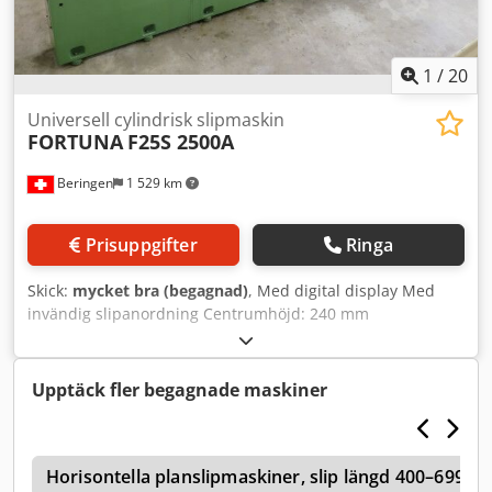
totala mått (Längd x Bredd x Höjd): 13 440 × 4 180 × 2 455
mm, Maskinens vikt: 38 700 kg.
1
/
20
Universell cylindrisk slipmaskin
FORTUNA
F25S 2500A
Beringen
1 529 km
Prisuppgifter
Ringa
Skick:
mycket bra (begagnad)
, Med digital display Med
invändig slipanordning Centrumhöjd: 240 mm
Centrumavstånd: 2500 mm Slipskiva: 750 x 200 x 305
Codpfx Aqozhmfyjqjha Slipskivans varvtal: 890 / 1.120
varv/min Arbetsstyckets spindelstock: vridbar 90° Pinolkon:
Upptäck fler begagnade maskiner
MK5 Diverse tillbehör MARCELS MASCHINEN AG
Horisontella planslipmaskiner, slip längd 400–699 