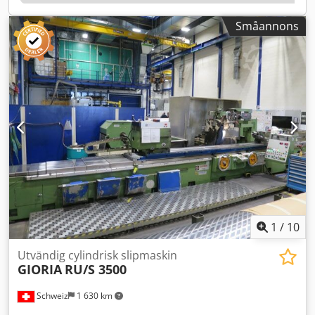
Småannons
1
/
10
Utvändig cylindrisk slipmaskin
GIORIA
RU/S 3500
Schweiz
1 630 km