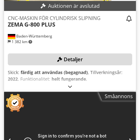
SUPFINA, eller med räfflingsutrustning för gummi- eller
Auktionen är avslutad
plastvalsar. Cedpfx Aeu U Ewgjqqeha
CNC-MASKIN FÖR CYLINDRISK SLIPNING
ZEMA
G-800 PLUS
Baden-Württemberg
1 382 km
Detaljer
Skick:
färdig att användas (begagnad)
, Tillverkningsår:
2022
, Funktionalitet:
helt fungerande
,
maskin-/fordonsnummer:
OE-70109
, slipskivans diameter:
760 mm
, slipspindelhastighet:
2 200 varv/min
, maximal
Småannons
arbetsstyckespindelhastighet:
500 varv/min
, klämlängd:
2 600 mm
, Pinolslag i pinolhylsa:
60 mm
, Inget
reservationspris – garanterad försäljning till högsta bud!
Att lägga ett bud innebär en skyldighet att hämta objektet
inom de angivna tidsramarna: antingen mellan 2026-05-11
och 2026-05-13, eller mellan 2026-05-18 och 2026-05-21!
TEKNISKA DETALJER Max. slipspindelvarvtal: 2 200 v/min