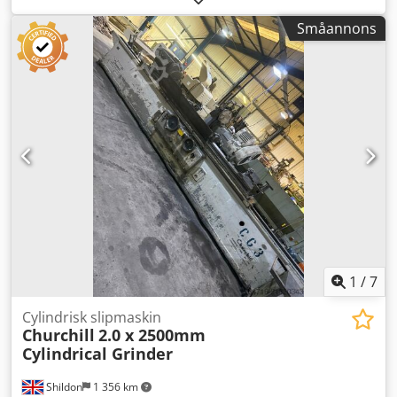
mellan spetsarna: 4000 mm Maximal vikt på arbetsstycket:
Småannons
2500 kg
1
/
7
Cylindrisk slipmaskin
Churchill
2.0 x 2500mm
Cylindrical Grinder
Shildon
1 356 km