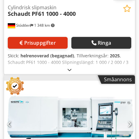
Cylindrisk slipmaskin
Schaudt
PF61 1000 - 4000
Stödtlen
1 348 km
Prisuppgifter
Ringa
Skick:
helrenoverad (begagnad)
, Tillverkningsår:
2025
,
Schaudt PF61 1000 - 4000 Slipningslängd: 1 000 / 2 000 / 3
000 / 4 000 mm Chjdpfx Aqsiqxt Hjqoa Spetshöjd: 260 mm
Fler valfria tillval: - Helt nytt elskåp med Siemens
Småannons
Sinumerik One eller Fanuc 0iTF-Plus styrsystem - Snabb
inställning via GSN-operatörsgränssnitt - Diatronic
mätsystem - B-axel fritt positionerbar - Andra yttre
slipskiva - Invändig slipenhet - Spetshöjningsanordning -
Avjämningsspindel för diamantformrulle - Balans- och
gnistsensorer - Bakdubb hydraulisk
fastspänning/avspänning - Automatisk Siemens dörrdrift -
19" / 22" skärm - Fjärrsupport - Ombyggnad till nåldysor -
Passande kylmedels-/utsugsanläggning - Förberett för