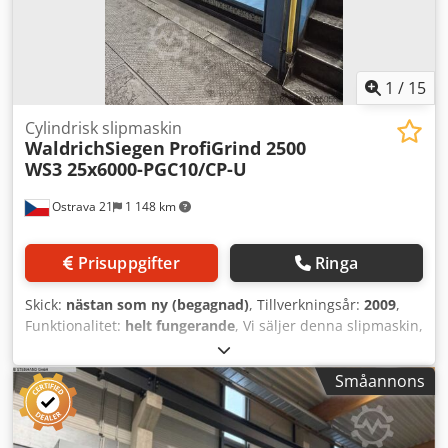
1
/
15
Cylindrisk slipmaskin
WaldrichSiegen
ProfiGrind 2500
WS3 25x6000-PGC10/CP-U
Ostrava 21
1 148 km
Prisuppgifter
Ringa
Skick:
nästan som ny (begagnad)
, Tillverkningsår:
2009
,
Funktionalitet:
helt fungerande
, Vi säljer denna slipmaskin,
inkopplad och kan provas. Tekniska data för slipmaskinen:
slipning av roterande delar inspända mellan spetsar med
Småannons
en noggrannhet på 0,001 mm Max. svängdiameter: 0–1 450
mm Max. svänglängd: 6 000 mm Max. cylindervikt: 20 000
kg (25 000 kg i linjaler) Slipstensdiameter: 915 mm