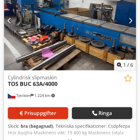
1
/
6
Cylindrisk slipmaskin
TOS
BUC 63A/4000
Tjeckien
1 224 km
Prisuppgifter
Ringa
Skick:
bra (begagnad)
, Tekniska specifikationer: Csdpfezpx
Hrjx Aqqjha Maskinens vikt: 19 400 kg Maskinens totala
effekt: 18 kW Maximal slipdiameter: 630 mm Avstånd