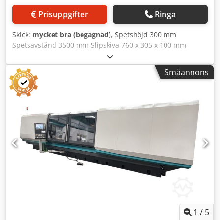
Prisuppgifter
Ringa
Skick:
mycket bra (begagnad)
, Spetshöjd 300 mm
Spetsavstånd 3500 mm Slipskiva 760 x 305 x 100 mm
Cjdpfjtpgnhjx Aqqeha Med digital display Med mätsystem
MARPOSS Diverse tillbehör MARCELS MASCHINEN AG
Småannons
1
/
5