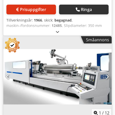
11.000 mm Max diameter with 1.066 mm Grinding wheel
2.200 mm Min diameter with 1.066 mm Grinding wheel
Prisuppgifter
Ringa
800 mm Center distance 11.700 mm Max Roll weight 80
Ton Max Roll weight with Steadies 180 Ton Min distance
Tillverkningsår:
1966
, skick:
begagnad
,
between wheel center and roll axis 845 mm Max distance
maskin-/fordonsnummer:
12485
, Slipdiameter: 350 mm
between wheel center and roll axis 1.635 mm Carriage Axis
Sliplängd: 2500 mm Cjdpfx Aqji E Ix Neqsha Spetshöjd: 180
Z, Hydrostatic Feeds, Infinitely variable 0-6.000 mm/min Oil
mm Totalt effektbehov: 5,5 kW Maskinvikt ca: 5,5 t
Småannons
film thickness 0,020 mm Distance between carriage ways
1.500 mm Ways width 160 mm Total length of the carriage
on ways 3.385 mm Wheelhead on Carrige Axis X, Wheel
Probe Axis A, Inspektor Axis A1, Wheelhead cross travel
Ballscrew, Axis X 940 mm Resolution axis X 0,0001 mm
Wheel Spindle length 1.695 mm Spindle bearing,
hydrostatic, diameter 254 mm Resolution Infeed
micrometer handwheel, Axes X 0,00001 mm / division
Continuous wheel infeed, U axis on radius 0 - 0,35 mm/min
Rapid wheel indeed, axes X 0-830 mm/min Wheel motor,
AC 130 kW Wheel Speed 400-1.100-1.600 rpm Wheel
Cutting Speed infinitely variable Surface speed wheel
diameter 1.066 mm 45 m/sec Surface speed wheel
diameter 670 mm 45 m/sec Wheel hole, diameter 508 mm
1
/
12
Wheel thickness 76 - 152 mm Wheel diameter 670 - 1.066