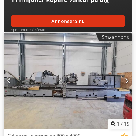
Annonsera nu
*per annons/månad
Småannons
1
/
15
Cylindrisk slipmaskin 800 x 4000