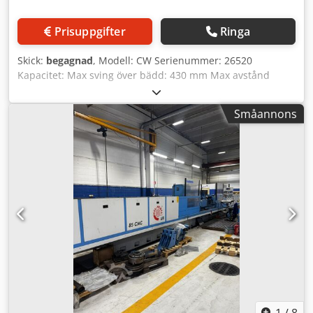
Prisuppgifter
Ringa
Skick:
begagnad
, Modell: CW Serienummer: 26520
Kapacitet: Max sving över bädd: 430 mm Max avstånd
mellan spetsar: 2500 mm Hjulmått: 660 x 75 mm
Arbetshastigheter huvud: (3) 20 – 160 varv/min
Småannons
Hjulhuvudets varvtal: 735 varv/min Bordssvängningar: El:
415V, 3-fas, 50 Hz Motorer Hjulhuvud: 20 hk, 975 varv/min
Arbetshuvud: 3 hk, 1120 varv/min Komplett med: 2 st 2-
punkts öppna stöd medföljer Hjulavdragare monterad på
dubbdocka Kylvätska Codjyx Hx Depfx Aqqoha Ungefärliga
mått: 6 750 x 2 000 x 1 800 mm Ungefärlig vikt: 9 000 kg