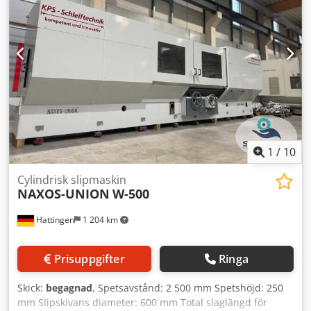
Slipstensbredd: 100 mm Berkontakt mätning av mått,
toleranser och geometri hos arbetsstycket inklusive utskrift
av mätrapport. Möjlighet till 100% mätning med ultraljud.
CNC-styrning med möjlighet för slipning av formade ytor
(kon, konkav och konvex, CVC). Chsdpexxrzzefx Aqqsa
Slipning av keramiska och metalliska beläggningar med
användning av diamant- och keramiska slipstenar.
Maskinen används för närvarande till att färdigställa en
order.
1
/
10
Cylindrisk slipmaskin
NAXOS-UNION
W-500
Hattingen
1 204 km
Prisuppgifter
Ringa
Skick:
begagnad
, Spetsavstånd: 2 500 mm Spetshöjd: 250
mm Slipskivans diameter: 600 mm Total slaglängd för