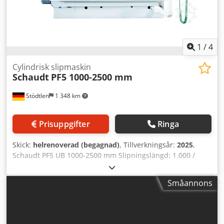
automation - m.m. Vi kan även renovera er befintliga
lager-/verkstadsmaskin! Schaudt / Studer / Kellenberger /
Bahmüller / Voumard / Overbeck / Fortuna / Tacchella m.fl.
1
/
4
Cylindrisk slipmaskin
Schaudt
PF5 1000-2500 mm
Stödtlen
1 348 km
Prisuppgifter
Ringa
Skick:
helrenoverad (begagnad)
, Tillverkningsår:
2025
,
Schaudt PF5 UB 1000-2500 mm Slipningslängd: 1.000 /
1.500 / 2.000 / 2.500 mm Centrumhöjd: 180 / 225 mm (fler
alternativ möjliga) Arbetsstyckets vikt: 350 / 500 / 800 kg
Småannons
(mer möjligt på begäran) Ytterligare valbara tillval: - Helt
nytt styrskåp med Siemens Sinumerik One eller Fanuc
0iTF-Plus styrsystem - Snabb inställning via GSN-
operatörsgränssnitt - Diatronic mätsystem - B-axel fritt