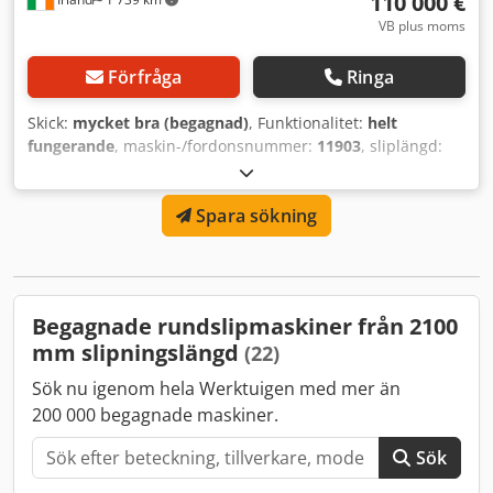
110 000 €
VB plus moms
Förfråga
Ringa
Skick:
mycket bra (begagnad)
, Funktionalitet:
helt
fungerande
, maskin-/fordonsnummer:
11903
, sliplängd:
5 200 mm
, slipskivans diameter:
660 mm
, slipdiameter:
1 600 mm
, slipskivans bredd:
50 mm
, spindelhastighet
Spara sökning
(max):
30 varv/min
, spindelhastighet (min.):
5 varv/min
,
Churchill rullslipmaskin Sving: 1600 mm Centrumavstånd:
5200 mm Med kambrering Hjuldimension: 26” x 2” Rullens
varvtal: 5–30 rpm Csdpfxoxvrptj Aqqsha Bädd och bord har
planslipats och har sedan dess knappt använts, så båda är
Begagnade rundslipmaskiner från 2100
i perfekt skick.
mm slipningslängd
(22)
Sök nu igenom hela Werktuigen med mer än
200 000 begagnade maskiner.
Sök