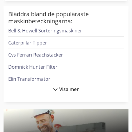
Bläddra bland de populäraste
maskinbeteckningarna:
Bell & Howell Sorteringsmaskiner
Caterpillar Tipper
Cvs Ferrari Reachstacker
Domnick Hunter Filter
Elin Transformator
Visa mer
Flux Pump
Haver & Boecker System För Fyllning Av Behållare
Heidenreich & Harbeck Maskiner För Djuphålsborrning
Leif & Lorentz Spridare För Lim