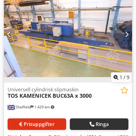
Bordshastighet: 30 - 4500 mm/min Matning slipvagn: 0 - 5
mm/min Bord vridbart +/-: 7,5° Totalt effektbehov: 55 kVA
Maskinvikt ca: 18 ton Platsbehov ca: 11,5 x 4 x 2,2 m med:
Invändig slipsanordning, Konusslipning i diameter 10,1°
Cjdevb Dl Ujpfx Aqqeha Automatisk slipcykel, olika
toppstycken, hållare för slipskivor, kylvätskesystem och
dammutsug
1
/
9
Universell cylindrisk slipmaskin
TOS KAMENICEK
BUC63A x 3000
Sheffield
1 429 km
Prisuppgifter
Ringa