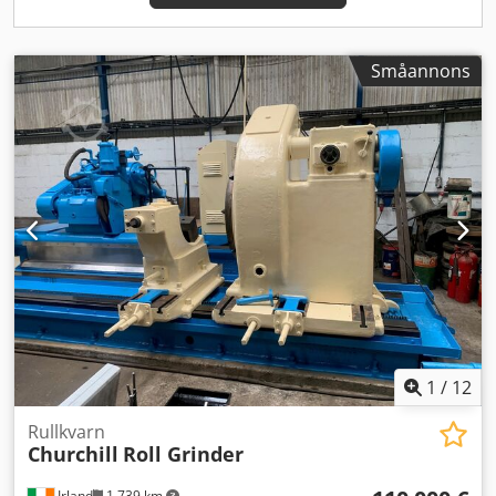
Småannons
1
/
12
Rullkvarn
Churchill
Roll Grinder
Irland
1 739 km