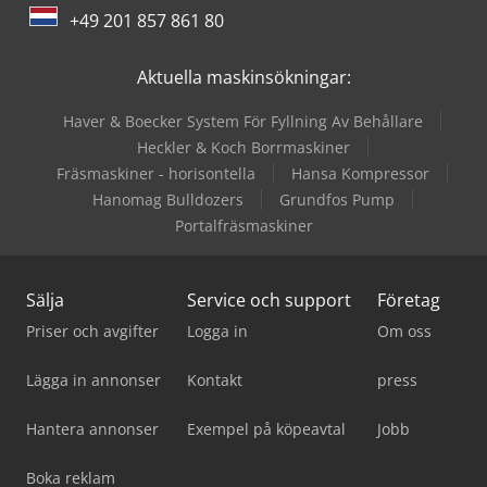
Wolf Filter
+49 201 857 861 80
Zander Filter
Aktuella maskinsökningar:
Haver & Boecker System För Fyllning Av Behållare
Heckler & Koch Borrmaskiner
Fräs­maskiner - horisontella
Hansa Kompressor
Hanomag Bulldozers
Grundfos Pump
Portalfräsmaskiner
Sälja
Service och support
Företag
Priser och avgifter
Logga in
Om oss
Lägga in annonser
Kontakt
press
Hantera annonser
Exempel på köpeavtal
Jobb
Boka reklam