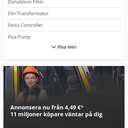
Donaldson Filter
Elin Transformator
Festo Controller
Flux Pump
Visa mer
Fuso Tipper
Haver & Boecker System För Fyllning Av Behållare
Heidenreich & Harbeck Maskiner För Djuphålsborrning
Iveco Tipper
Leif & Lorentz Spridare För Lim
Annonsera nu från 4,49 €
*
Liebherr Bulldozers
11 miljoner köpare
väntar på dig
Liebherr Kylskåp