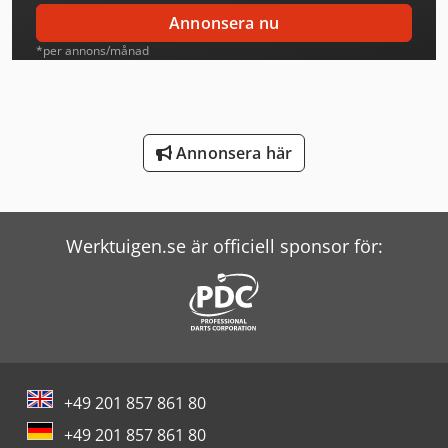
Linde Reachstacker
Annonsera nu
Magni Teleskoplastare
*per annons/månad
Man Tipper
Mann Hummel Filter
Annonsera här
Mercedes Benz Tipper
Scania Tipper
Werktuigen.se är officiell sponsor för:
Schneider Controller
Screen Imagesetter
Seitz Filter
Ultrafilter Filter
+49 201 857 861 80
Vw Tipper
+49 201 857 861 80