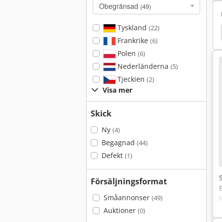
Obegränsad
(49)
Tyskland
(22)
Frankrike
(6)
Polen
(6)
Nederländerna
(5)
Tjeckien
(2)
Visa mer
Skick
Ny
(4)
Begagnad
(44)
Defekt
(1)
Försäljningsformat
Småannonser
(49)
Auktioner
(0)