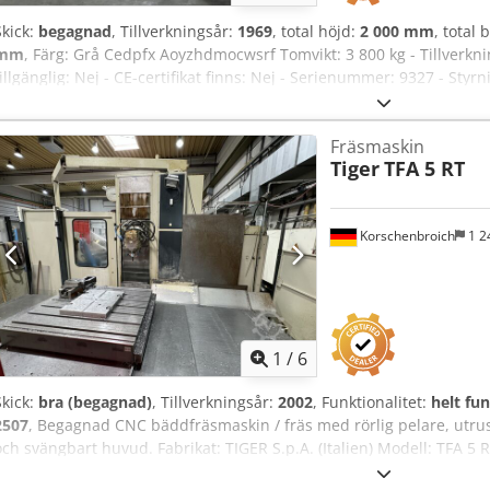
Skick:
begagnad
, Tillverkningsår:
1969
, total höjd:
2 000 mm
, total
mm
, Färg: Grå Cedpfx Aoyzhdmocwsrf Tomvikt: 3 800 kg - Tillverkn
tillgänglig: Nej - CE-certifikat finns: Nej - Serienummer: 9327 - Styrn
Horisontell/Vertikal: Horisontell och vertikal - Antal axlar [st.]: 3 - 
[mm]: 420 - Z-axel rörelse [mm]: 710 - Bordslängd [mm]: 1520 - Bor
Fräsmaskin
ISO50 - Huvudspindeleffekt [kW]: 11 - Min. spindelvarvtal [rpm]: 25 
Tiger
TFA 5 RT
Transportmått: 2000mm x 2300mm x 2000mm (l x b x h) - Transportvik
1 Ekonomisk information Moms: Det angivna priset är exklusive 
avdragsgill för företag Leverans och inbyte möjligt när som helst fö
Korschenbroich
1 2
Rossum
1
/
6
Skick:
bra (begagnad)
, Tillverkningsår:
2002
, Funktionalitet:
helt fu
2507
, Begagnad CNC bäddfräsmaskin / fräs med rörlig pelare, utru
och svängbart huvud. Fabrikat: TIGER S.p.A. (Italien) Modell: TFA 5 
står hos Tiger för utförande med rundbord/5-sidig bearbetning. He