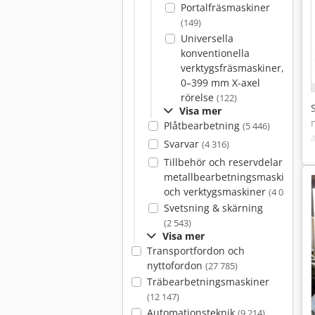
Portalfräsmaskiner
(149)
Universella
konventionella
verktygsfräsmaskiner,
0–399 mm X-axel
rörelse
(122)
Visa mer
Plåtbearbetning
(5 446)
Svarvar
(4 316)
Tillbehör och reservdelar för
metallbearbetningsmaskiner
och verktygsmaskiner
(4 081)
Svetsning & skärning
(2 543)
Visa mer
Transportfordon och
nyttofordon
(27 785)
Träbearbetningsmaskiner
(12 147)
Automationsteknik
(9 214)