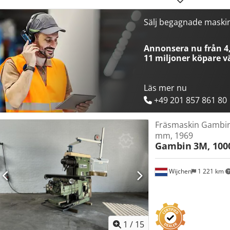
på plats.
Sälj begagnade maski
Annonsera nu från 4,
11 miljoner köpare
vä
Läs mer nu
+49 201 857 861 80
Fräsmaskin Gambin
mm, 1969
Gambin
3M, 10
Wijchen
1 221 km
1
/
15