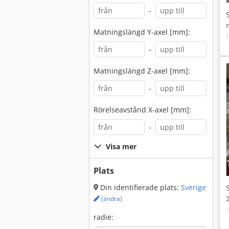
-
Matningslängd Y-axel [mm]:
-
Matningslängd Z-axel [mm]:
-
Rörelseavstånd X-axel [mm]:
-
Visa mer
Plats
Din identifierade plats:
Sverige
(ändra)
radie: