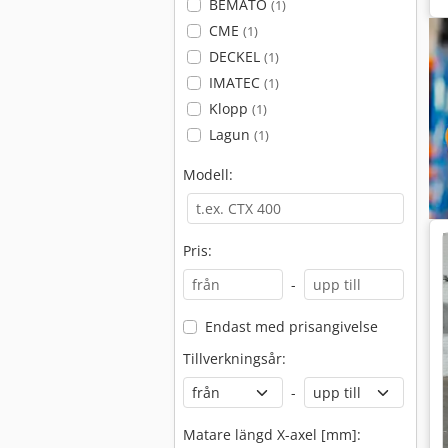
BEMATO
(1)
CME
(1)
DECKEL
(1)
IMATEC
(1)
Klopp
(1)
Lagun
(1)
Modell:
Pris:
-
Endast med prisangivelse
Tillverkningsår:
-
Matare längd X-axel [mm]: