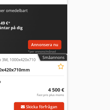
ner omedelbart
49 €
*
ntar på dig
Annonsera nu
*per annons/månad
Småannons
 3M, 1000x420x710
00x420x710mm
4 500 €
Fast pris plus moms
Skicka förfrågan