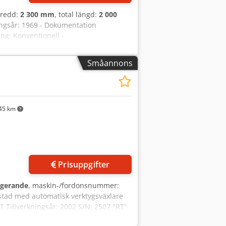
 bredd:
2 300 mm
, total längd:
2 000
ingsår: 1969 - Dokumentation
ing: Konventionell -
X-axel rörelse [mm]: 1000 - Y-axel rörelse
dbredd [mm]: 385 - Verktygsfäste:
Småannons
- Max. spindelvarvtal [rpm]: 2000 -
t [kg]: 3800kg - Transportpaket [st.]:
moms Moms/marginalbeskattning: Moms
r allt inom industrisektorn Lukas van
45 km
Prisuppgifter
ngerande
, maskin-/fordonsnummer:
stad med automatisk verktygsväxlare
RT Tillverkningsår: 2002 S/N: 2507 "RT"
idenhain CNC-styrning (troligtvis TNC