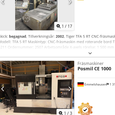
95-375 mm AVSTÅND FRÅN HORISONTALA SPINDELNS AXEL TILL BO
SPINDEL 120 mm BORDETS MÅTT 1370x320 mm BORDETS FÖRFÖR
mm MOTOR (VERTIKAL/HORISONTAL) 2,2 / 2,2 kW VIKT 1500 kg
1
/
17
Skick:
begagnad
, Tillverkningsår:
2002
, Tiger TFA 5 RT CNC-fräsmaskin
Modell: TFA 5 RT Maskintyp: CNC-fräsmaskin med roterande bord T
4211 Ordernummer: 2507 Arbetsområde X-axels rörelse: 1 500 mm Y
rörelse: 1 300 mm Roterande bord Bordets storlek: 1 020 × 1 200 
(referensspår H7) Antal T-spår: 7 Avstånd mellan T-spåren: 140 mm
Fräsmaskiner
kg Credszqcy Sspfx Acwsf Matningshastigheter Arbetsmatning: 0–
Posmil
CE 1000
mm/min Axelns drivmoment X-axel: 18–33 Nm Y-axel: 14 Nm Z-axel:
50 Verktygsklämkraft: 15 000 N Spindelmotorns effekt: 20 kW Maxim
hastighetsområden: 2 Spindelhastighetsområden Konstant moment
Emmelshausen
1 3
658 rpm Konstant effekt Område I: 272–518 rpm Område II: 658–2
precisionsklass: IT5 (ISO 3408/3) Elektriska specifikationer Matning
fas Frekvens: 50 Hz Inkopplad effekt: 30 kW Maximal inkopplad effek
40 A Maximal ström: 80 A Styrsspänning: 24 V DC Hjälpspänning: 220
IP54 Pneumatik Luftförbrukning (6 bar): 600 Nl/min Allmänt Maskin
referensvikt: 12 500 kg
1
/
3