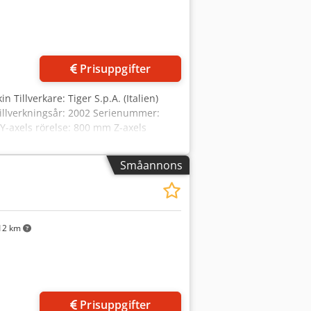
RDET 0-255 mm SLAGLÄNGD, VERTIKAL
FÖRFÖRFÖRFÖRFÖRFLYTTNING 750x320
Prisuppgifter
 Tillverkare: Tiger S.p.A. (Italien)
illverkningsår: 2002 Serienummer:
-axels rörelse: 800 mm Z-axels
mm T-spårets bredd: 22 mm
 Maximal belastning på bordet: 5 500
Småannons
4 000 mm/min Snabbrörelse: 12 000
 27–33 Nm Spindel Spindelkona: ISO
al spindelhastighet: 2 500 rpm Antal
 Område I: 10–272 rpm Område II: 10–
12 km
 500 rpm Noggrannhet Kulskruvens
sspänning: 400 V Strömförsörjning: 3-
t (märkskylt): 50 kW Nominell ström:
 V Elektriskt skydd: IP54 Motorskydd:
vikt: 12 000 kg Dokumentationens
Prisuppgifter