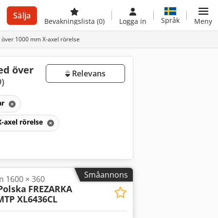
Sälja
Språk
Bevakningslista
(0)
Logga in
Meny
 över 1000 mm X-axel rörelse
ed över
Relevans
9)
ar
-axel rörelse
Småannons
n 1600 × 360
Polska
FREZARKA
TP XL6436CL