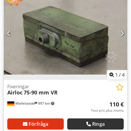
1
/
4
Fixeringar
Airloc
75-90 mm VR
110 €
Wiefelstede
997 km
Fast pris plus moms
Förfråga
Ringa