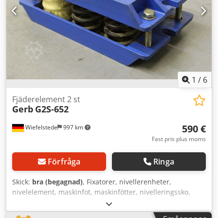
1
/
6
Fjäderelement 2 st
Gerb
G2S-652
590 €
Wiefelstede
997 km
Fast pris plus moms
Förfråga
Ringa
Skick:
bra (begagnad)
, Fixatorer, nivellerenheter,
nivelelement, maskinfot, maskinfötter, nivelleringssko,
maskinfundament, nivelleringssko, kilskor, maskinstöd,
nivelleringfot - För: verktygsmaskiner och anläggningar -