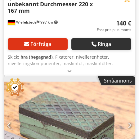
unbekannt
Durchmesser 220 x
167 mm
140 €
Wiefelstede
997 km
Fast pris plus moms
Förfråga
Ringa
Skick:
bra (begagnad)
, Fixatorer, nivellerenheter,
nivelleringskomponenter, maskinfot, maskinfötter,
nivelleringssko, maskinfundament, nivelleringssko, kilskor,
maskinstöd, nivelleringsfot, fjädrande element -
Småannons
Nivelleringskomponenter: 5 stycken, för verktygsmaskiner
och anläggningar Dsdefzlutepfx Ahkokr -Pris/försäljning:
komplett -Mått: Ø 220 x 167 mm -Vikt totalt: 34,5 kg