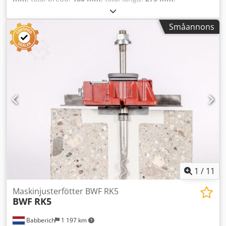
Maskinnivelleringsfötter BWF RK4, 36 ton Längd: 275 mm
Bredd: 180 mm Höjd: 115 mm Observera: Informationen
Småannons
på denna sida har sammanställts efter bästa möjliga
kunskap och samvete, och i den mån det är möjligt, har
informationen hämtats från tillverkaren. Informationen
tillhandahålls i god tro, men noggrannheten kan inte
garanteras. Därmed utgör informationen inte någon form
av garanti eller avtalsvillkor. Vi rekommenderar att du
kontrollerar alla viktiga detaljer. Dodpfx Ahozqn Stekekr
1
/
11
Maskinjusterfötter BWF RK5
BWF
RK5
Babberich
1 197 km