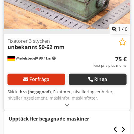
1
/
6
Fixatorer 3 stycken
unbekannt
50-62 mm
75 €
Wiefelstede
997 km
Fast pris plus moms
Förfråga
Ringa
Skick:
bra (begagnad)
, Fixatorer, nivelleringsenheter,
nivelleringselement, maskinfot, maskinfötter,
nivelleringssko, maskinfundament, nivelleringssko,
kilformad sko, maskinstöd, nivelleringsfot - Fixatorer: för
verktygsmaskiner och anläggningar, 3 stycken - Minsta
Upptäck fler begagnade maskiner
höjd: 50 mm - Maxhöjd: 62 mm Dkodpfew U Rf Ssx Ahksr -
Leverans/pris: komplett - Mått: 165/75/H58 mm - Vikt: 2,6