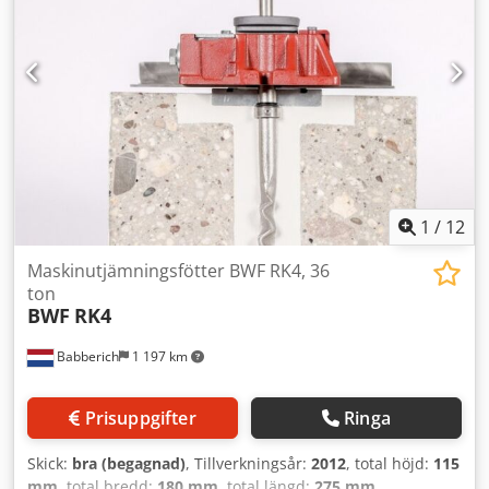
1
/
12
Maskinutjämningsfötter BWF RK4, 36
ton
BWF
RK4
Babberich
1 197 km
Prisuppgifter
Ringa
Skick:
bra (begagnad)
, Tillverkningsår:
2012
, total höjd:
115
mm
, total bredd:
180 mm
, total längd:
275 mm
,