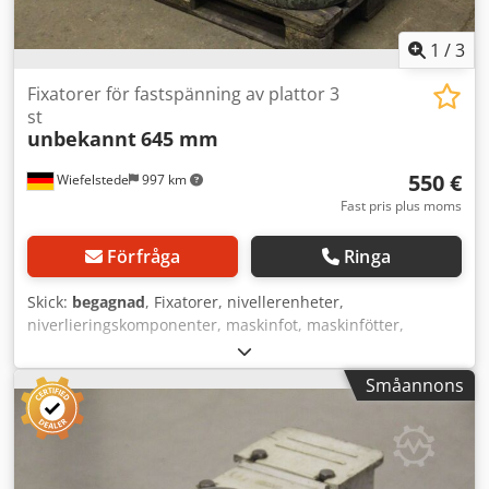
1
/
3
Fixatorer för fastspänning av plattor 3
st
unbekannt
645 mm
550 €
Wiefelstede
997 km
Fast pris plus moms
Förfråga
Ringa
Skick:
begagnad
, Fixatorer, nivellerenheter,
niverlieringskomponenter, maskinfot, maskinfötter,
nivåskor, maskinfundament, nivåskydd, kilskor,
maskinstöd, nivåfot, skruvstöd - Höjd justerbar: 590 - 645
Småannons
mm - Antal: 3x fötter tillgängliga - Pris: komplett - Mått: Ø
410/H600 mm - Vikt: 93 kg/styck Dkodpfod Tm Hlox Ahker