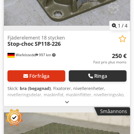
1
/
4
Fjäderelement 18 stycken
Stop-choc
SP118-226
250 €
Wiefelstede
997 km
Fast pris plus moms
Förfråga
Ringa
Skick:
bra (begagnad)
, Fixatorer, nivellerenheter,
nivelleringsdelar, maskinfot, maskinfötter, nivelleringssko,
maskinfundament, kilskor, maskinstöd, nivelleringsfot -för:
Verktygsmaskiner och anläggningar -Bygghöjd: 70 mm -
Småannons
Belastning -Antal: 18 st Dodpfxodg Snps Ahkjkr -Pris:
komplett -Mått per styck: 129/129/H70 mm -Vikt per styck:
2,2 kg