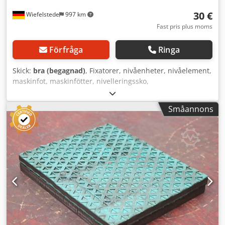
30 €
Wiefelstede
997 km
Fast pris plus moms
Förfråga
Ringa
Skick:
bra (begagnad)
, Fixatorer, nivåenheter, nivåelement,
maskinfot, maskinfötter, nivelleringssko,
maskinfundament, nivelleringssko, kilskor, maskinstöd,
nivelleringsfot, fjäderelement -Tillverkare: Air Loc, 2 st
Småannons
nivåelement för verktygsmaskiner och anläggningar -Typ:
GLV 110 -Bygghöjd: 25 mm -Avlämning/pris: komplett -Mått
vardera: 125/125/H25 mm Dkedpfxsv Rmp Io Ahker -Vikt:
1,2 kg/st