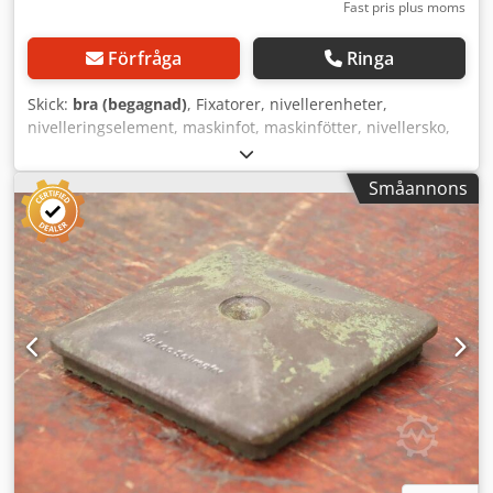
Fast pris plus moms
Förfråga
Ringa
Skick:
bra (begagnad)
, Fixatorer, nivellerenheter,
nivelleringselement, maskinfot, maskinfötter, nivellersko,
maskinfundament, nivellersko, kilskor, maskinstöd,
nivellerningsfot, skruvstöd Dsdpfjvz Smyox Ahkokr -
Småannons
Fixatorer: för fastspänningsplattor / riktningsplattor, 6
stycken - Höjd: justerbar - Infästning: Ø 40 mm -
Pris/avlämning: komplett - Mått: Ø 340/H550 mm - Vikt: 45
kg/styck