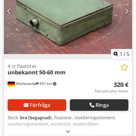
1
/
5
4 st fixatorer
unbekannt
50-60 mm
320 €
Wiefelstede
997 km
Fast pris plus moms
Förfråga
Ringa
Skick:
bra (begagnad)
, Fixatorer, nivelleringselement,
nivelleringselement, maskinfot, maskinfötter,
nivelleringstassar, maskinfundament, nivelleringstass,