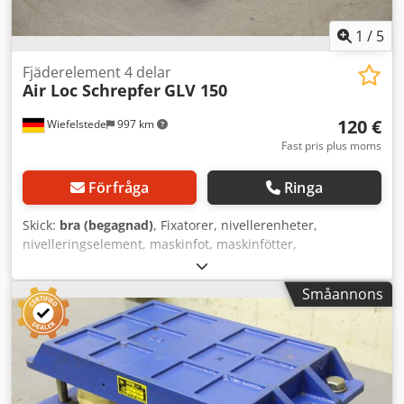
1
/
5
Fjäderelement 4 delar
Air Loc Schrepfer
GLV 150
120 €
Wiefelstede
997 km
Fast pris plus moms
Förfråga
Ringa
Skick:
bra (begagnad)
, Fixatorer, nivellerenheter,
nivelleringselement, maskinfot, maskinfötter,
nivelleringstassar, maskinfundament, nivelleringstass,
kilskor, maskinstöd, nivelleringsfot, fjäderelement -
Småannons
Tillverkare: Air Loc Schrepfer, 4 stycken
nivelleringselement för verktygsmaskiner och anläggningar
Dkjdpfofzlvmsx Ahker -Typ: GLV 150 -Bygghöjd: 32 mm -
Pris: komplett -Mått per styck: 140/140/H32 mm -Vikt: 2,5
kg/styck