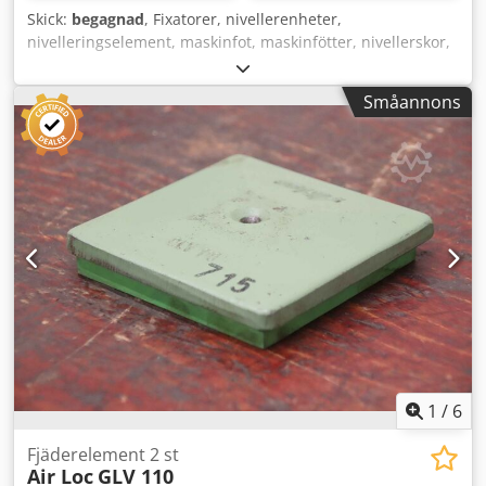
Skick:
begagnad
, Fixatorer, nivellerenheter,
nivelleringselement, maskinfot, maskinfötter, nivellerskor,
maskinfundament, nivellersko, kilskor, maskinstöd,
nivellierfot - Fixatorer: för verktygsmaskiner och
Småannons
anläggningar Dodsfzlu Eopfx Ahkokr - Min. höjd: 75 mm -
Max. höjd: 90 mm - Antal: 6 stycken - Pris: per styck - Mått:
245/110/H85 mm - Vikt: 11,1 kg/styck
1
/
6
Fjäderelement 2 st
Air Loc
GLV 110