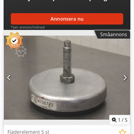
Annonsera nu
*per annons/månad
Småannons
1
/
5
Fjäderelement 5 st