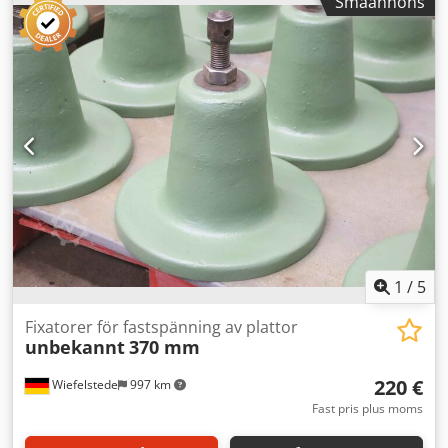
Småannons
Bygghöjd: 168 mm - Belastning: 15–24 kN - Antal: 2 stycken
- Pris/försäljning: komplett - Mått per styck: 448/240/H168
mm - Total vikt: 70 kg Dksdpedf Hh Hefx Ahkjr
1
/
5
Fixatorer för fastspänning av plattor
unbekannt
370 mm
220 €
Wiefelstede
997 km
Fast pris plus moms