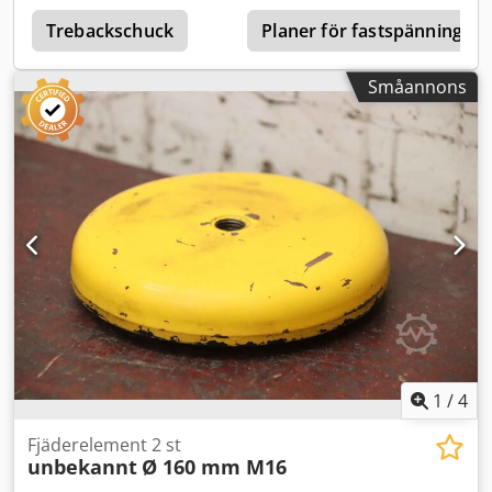
kg/styck
Trebackschuck
Planer för fastspänning
Småannons
1
/
4
Fjäderelement 2 st
unbekannt
Ø 160 mm M16