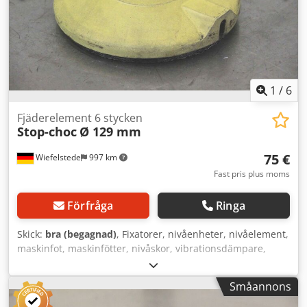
1
/
6
Fjäderelement 6 stycken
Stop-choc
Ø 129 mm
75 €
Wiefelstede
997 km
Fast pris plus moms
Förfråga
Ringa
Skick:
bra (begagnad)
, Fixatorer, nivåenheter, nivåelement,
maskinfot, maskinfötter, nivåskor, vibrationsdämpare,
fjäderelement - Tillverkare: Stop Choc, 6 stycken
vibrationsdämpare för verktygsmaskiner och anläggningar
Småannons
- Typ: Ø 129 mm - Bygghöjd: 27 mm - Pris/försäljning:
komplett Dodpfx Ajgul Smshkokr - Vikt totalt: 9 kg