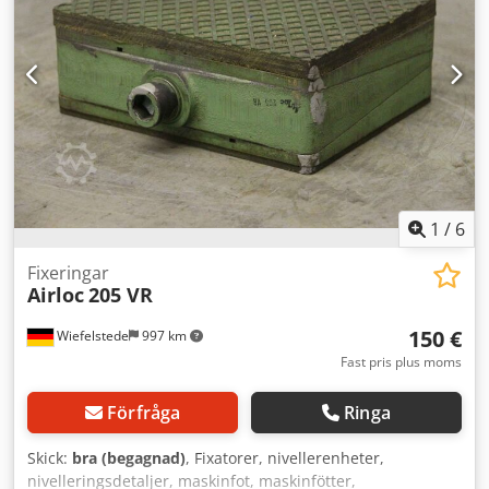
1
/
6
Fixeringar
Airloc
205 VR
150 €
Wiefelstede
997 km
Fast pris plus moms
Förfråga
Ringa
Skick:
bra (begagnad)
, Fixatorer, nivellerenheter,
nivelleringsdetaljer, maskinfot, maskinfötter,