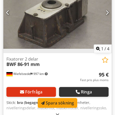
1
/
4
Fixatorer 2 delar
BWF
86-91 mm
95 €
Wiefelstede
997 km
Fast pris plus moms
Förfråga
Ringa
Spara sökning
Skick:
bra (begagnad)
, Fixatorer, nivellerenheter,
nivelleringsdelar, maskinfot, maskinfötter, nivelleringssko,
maskinfundament, nivelleringssula, kilskor, maskinstöd,