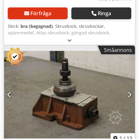
Förfråga
Ringa
Skick:
bra (begagnad)
, Skruvbock, skruvbockar,
spännmedel, Atlas-skruvbock, gängad skruvbock,
spännverktyg, gängad underläggsplatta, fixatorer,
nivelleringsenheter, nivelleringsdelar, maskinfot,
Småannons
maskinfötter, nivelleringssko, maskinfundament,
nivelleringssko, kilformad sko, maskinstöd, nivelleringsfot
Dkedpfx Asx Exz Rjhker -Fixatorer: 10 st, för
verktygsmaskiner och anläggningar -Mått: se bilder -
Avlämning/pris: komplett -Transportmått: 440/210/H255
mm -Totalvikt: 24,4 kg
1
/
13