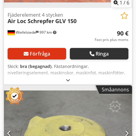
1
/
6
Fjäderelement 4 stycken
Air Loc Schrepfer
GLV 150
90 €
Wiefelstede
997 km
Fast pris plus moms
Förfråga
Ringa
Skick:
bra (begagnad)
, Fästanordningar,
nivelleringselement, maskinskor, maskinfot, maskinfötter,
nivelleringstoflor, maskinfundament, nivelleringstoffel,
kilskor, maskinstöd, nivelleringsfot, fjäderelement -
Småannons
Tillverkare: Air Loc Schrepfer, 4 st nivelleringselement för
verktygsmaskiner och anläggningar -Typ: GLV 150 -
Bygghöjd: 30 mm Djdpfxev Rmmys Ahkokr -Pris: komplett -
Mått per styck: 145/145/H30 mm -Vikt: 1,7 kg/st