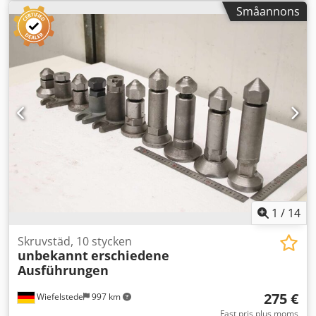
kilskor, maskinstöd, nivelleringfot Dkodpfxowvfktj Ahksr -
Småannons
Fixatorer: för verktygsmaskiner och anläggningar, 4 stycken
-Min. höjd: 50 mm -Max. höjd: 60 mm -Avlämning/pris:
komplett -Mått: 210/200/H55 mm -Vikt: 9,7 kg/styck
1
/
14
Skruvstäd, 10 stycken
unbekannt
erschiedene
Ausführungen
275 €
Wiefelstede
997 km
Fast pris plus moms