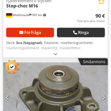
Fjäderelement 6 stycken
Stop-choc
M16
90 €
Wiefelstede
997 km
Fast pris plus moms
Förfråga
Ringa
Skick:
bra (begagnad)
, Fixatorer, nivelleringsenheter,
nivelleringselement, maskinfot, maskinfötter,
nivelleringssko, maskinfundament, nivåskor, kilskor,
maskinstöd, nivelleringsfot Dkodpfjdf Hh Isx Ahker -för:
Småannons
Verktygsmaskiner och anläggningar -Bygghöjd: 50 mm -
Infästning: M16 -Antal: 6 stycken -Pris: komplett -Mått per
enhet: 168/168/H50 mm -Vikt per enhet: 1,9 kg