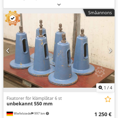
nivelleringssko, maskinfundament, nivelleringssko, kilsko,
maskinstöd, nivelleringsfot -Fixatorer: för verktygsmaskiner
Småannons
och anläggningar -Min. höjd: 75 mm -Max. höjd: 95 mm -
Pris: per styck Dkedpfx Ahefdd Avoksr -Antal: 4 stycken -
Mått: 230/180/H80 mm -Vikt: 12,3 kg/styck
1
/
4
Fixatorer för klämplåtar 6 st
unbekannt
550 mm
1 250 €
Wiefelstede
997 km