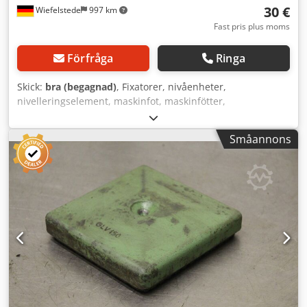
30 €
Wiefelstede
997 km
Fast pris plus moms
Förfråga
Ringa
Skick:
bra (begagnad)
, Fixatorer, nivåenheter,
nivelleringselement, maskinfot, maskinfötter,
nivelleringstassar, maskinfundament, nivelleringstass,
kilskotass, maskinstöd, nivelleringfot, fjäderelement -
Småannons
Fjäderelement: 2 stycken, för verktygsmaskiner och
anläggningar - Fjäderelement: Ø 160 mm - Monteringshål:
M16 - Pris/leverans: komplett - Mått: Ø 160 x 38 mm
Dksdsv Rmkfspfx Ahkor - Vikt: 2,3 kg/st