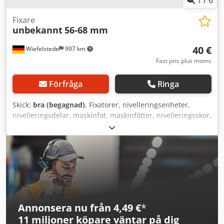
1
/
6
Fixare
unbekannt
56-68 mm
40 €
Wiefelstede
997 km
Fast pris plus moms
Förfråga
Ringa
Skick:
bra (begagnad)
, Fixatorer, nivelleringsenheter,
nivelleringsdelar, maskinfot, maskinfötter, nivelleringsskor,
maskinfundament, nivelleringssko, kilskor, maskinstöd,
nivelleringsfot -Fixatorer: för verktygsmaskiner och
anläggningar Dedpju N Sgyofx Ahkjkr -Min. höjd: 56 mm -
Max. höjd: 68 mm -Antal: 2 stycken -Pris: per styck -Mått:
190/145/H63 mm -Vikt: 6,9 kg/styck
Annonsera nu från 4,49 €
*
11 miljoner köpare
väntar på dig