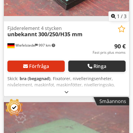
1
/
3
Fjäderelement 4 stycken
unbekannt
300/250/H35 mm
90 €
Wiefelstede
997 km
Fast pris plus moms
Förfråga
Ringa
Skick:
bra (begagnad)
, Fixatorer, nivelleringsenheter,
nivåelement, maskinfot, maskinfötter, nivelleringssko,
maskinfundament, nivelleringssko, kilskor, maskinstöd,
nivelleringsfot, fjäderelement Dkodpfx Ahswvficokjr -
Småannons
Fjäderelement: 4 maskinfötter för verktygsmaskiner och
anläggningar - Anläggningsyta: 300 x 250 mm - Bygghöjd:
35 mm - Pris: komplett - Mått per styck: 300/250/H35 mm -
Vikt: 13,3 kg/st