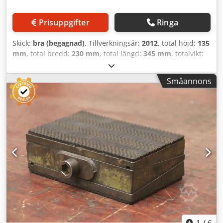
Prisuppgifter
Ringa
Skick:
bra (begagnad)
, Tillverkningsår:
2012
, total höjd:
135
mm
, total bredd:
230 mm
, total längd:
345 mm
, totalvikt:
30 kg
, BWF - RK5 MASKIN-ID 9762 Tillverkare: BWF Typ:
RK5 Tillverkningsår: 2012 Längd: 345 mm Bredd: 230 mm
Småannons
Dkodpfx Aezqm Ndshkjr Höjd: 135 mm Vikt: 30 kg Vänligen
notera: Informationen på denna sida har sammanställts
efter bästa möjliga förmåga och, i den mån det är möjligt,
hämtats från tillverkaren. Informationen lämnas i god tro,
men noggrannheten kan inte garanteras. Följaktligen utgör
informationen inte en garanti eller ett avtal. Vi
rekommenderar att du kontrollerar alla viktiga detaljer.