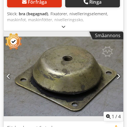
Förfråga
Ringa
Skick:
bra (begagnad)
, Fixatorer, nivelleringselement,
maskinfot, maskinfötter, nivelleringssko,
maskinfundament, kilfot, maskinstöd, justerbar fot,
skruvstöd -Höjd justerbar: 320–390 mm -Antal: 24 st
Småannons
fixatorer finns Dksdpfxjkahkge Ahker -Pris: per styck -Mått:
Ø 360/H370 mm -Vikt: 41 kg/styck
1
/
4