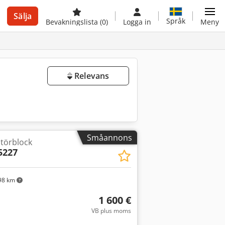
Sälja
Språk
Bevakningslista
(0)
Logga in
Meny
Relevans
Småannons
utörblock
5227
98 km
1 600 €
VB plus moms