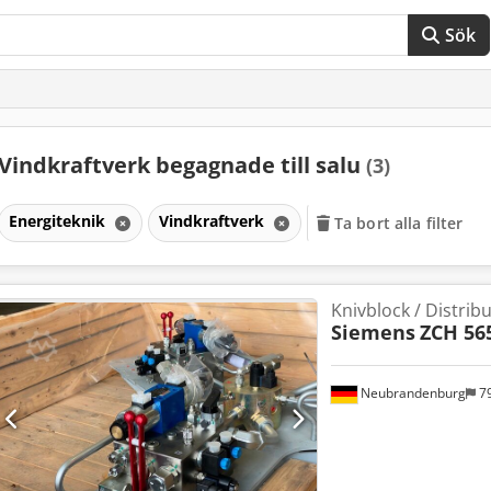
Sök
Vindkraftverk begagnade till salu
(3)
Energiteknik
Vindkraftverk
Ta bort alla filter
Knivblock / Distrib
Siemens
ZCH 56
Neubrandenburg
7