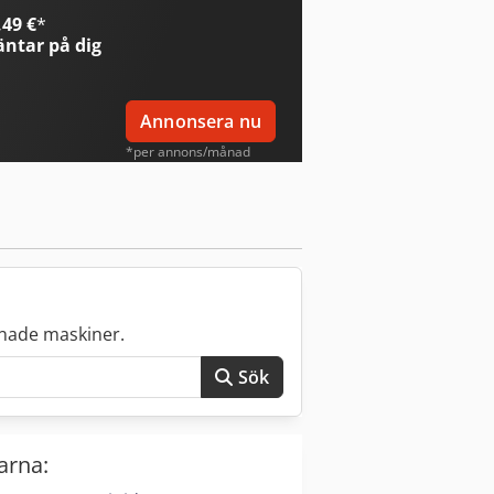
t antal efter behov. Pris: 5 000 USD per
49 €
*
enhet Leveransvillkor: FCA, säljarens
ntar på dig
Annonsera nu
*per annons/månad
nade maskiner.
Sök
arna: