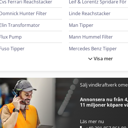
Cvs Ferrari Reachstacker
L
Domnick Hunter Filter
Linde Reachstacker
Elin Transformator
Man Tipper
Flux Pump
Mann Hummel Filter
Fuso Tipper
Mercedes Benz Tipper
Visa mer
Haver & Boecker System För Fyllning Av Behållare
Renault Tipper
Heidenreich & Harbeck Maskiner För Djuphålsborrning
Scania Tipper
Ingersoll Rand Kompressorer
Schneider Controller
Sälj vindkraftverk om
Iveco Tipper
Screen Imagesetter
Annonsera nu från 4,
11 miljoner köpare
vä
Läs mer nu