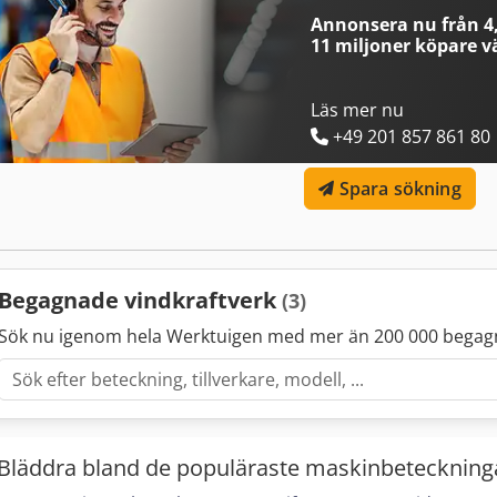
för enskilda eller större beställningar. Kunderna kan beställa valfrit
Annonsera nu från 4,
enhet Tillgängligt lager: 48 enheter Minsta beställningskvantitet: 1 
11 miljoner köpare
vä
lager, Turkiet, Incoterms® 2020.
Läs mer nu
+49 201 857 861 80
Spara sökning
Begagnade vindkraftverk
(3)
Sök nu igenom hela Werktuigen med mer än 200 000 begag
Bläddra bland de populäraste maskinbeteckning