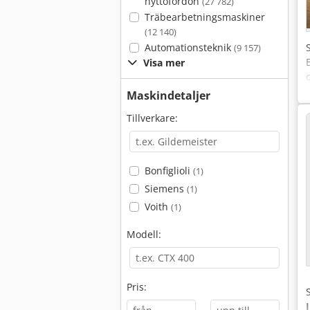
nyttofordon
(27 782)
Träbearbetningsmaskiner
(12 140)
Automationsteknik
(9 157)
Visa mer
Maskindetaljer
Tillverkare:
Bonfiglioli
(1)
Siemens
(1)
Voith
(1)
Modell:
Pris: