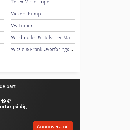
eif & Lorentz Spridare För Lim
Terex Minidumper
Vickers Pump
Vw Tipper
Windmöller & Hölscher Maskiner För Påsar
Witzig & Frank Överföringsmaskiner
Wolf Filter
Zander Filter
edelbart
49 €
*
ntar på dig
Annonsera nu