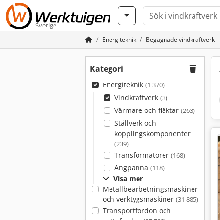
Sverige
Energiteknik
Begagnade vindkraftverk
Kategori
Energiteknik
(1 370)
Vindkraftverk
(3)
Värmare och fläktar
(263)
Ställverk och
kopplingskomponenter
(239)
Transformatorer
(168)
Ångpanna
(118)
Visa mer
Metallbearbetningsmaskiner
och verktygsmaskiner
(31 885)
Transportfordon och