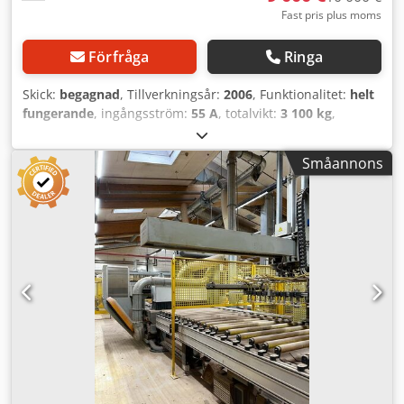
Fast pris plus moms
Förfråga
Ringa
Skick:
begagnad
, Tillverkningsår:
2006
, Funktionalitet:
helt
fungerande
, ingångsström:
55 A
, totalvikt:
3 100 kg
,
bordlängd:
4 000 mm
, bordbredd:
1 390 mm
, luftryck:
7
stång
, spindelmotorstyrka:
9 000 W
, arbets höjd:
110 mm
,
Småannons
Maskinen är i använt skick. Fungerar som den ska.
Artikeldetaljer Tillverkare: MASTERWOOD Modell: PROJECT
415 L Kategori: CNC-bearbetningscenter Tillverkningsår:
2006 Tillgänglighet: omgående Driftsstatus:
demonterad/lagrad Tekniska specifikationer Arbetsområde
X: 4 000 mm Arbetsområde Y: 1 390 mm Arbetsområde Z:
110 mm Antal frässpindlar: 1 Dedpfxoyft A Io Ac Deck
Huvudmotoreffekt: 9 kW Maximal rotationshastighet: 24
000 varv/min Verktygsfästsystem: HSK-F63 Antal
verktygsplatser: 10 Vertikala borrspindlar: 10 Horisontella
borrspindlar i X-led: 4 Horisontella borrspindlar i Y-led: 2
Spårfräs i X-led Konsolmaskin Maskinbord: Pod- och
skenbord Antal konsoler: 8 Styrsystem: MASTERWOOD CN