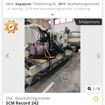
Skick:
begagnad
, Tillverkningsår:
2011
, Bearbetningsstorlek
i X-riktning: 2770 mm Bearbetningsstorlek i Y-riktning:
1220 mm Bearbetningstjocklek (Z-mått): 80 mm
Maskinkonstruktion: portalmaskin Huvudspindelns effekt:
Småannons
11,0 kW Huvudspindelvarvtal: 1500 - 24 000 varv/min
Vektorreglerad spindel: Ja Spännsystem: HSK 63 F
Spindelkyla: luftkylning Antal axlar: 3 Verktygsväxlare: Ja, st
Dcjdpfxjvvi Hto Ac Dok Verktygsplatser: 10 st
Skrivmaskinstangentbord: Ja Mus: Ja Programsystem: Xilog
Plus DXF-gränssnitt: Ja Onlineanslutning möjlig: Ja CD-
ROM-enhet: Ja Bordutförande: rasterbord Ansalgssystem:
anslagscylinder Antal vakuumpumpar: 1 Effekt
vakuumpump: 250 m³/h Säkerhet: säkerhetstryckmattor
Lagerplats: Sonnefeld
1
/
8
CNC -bearbetningscenter
SCM
Record 242