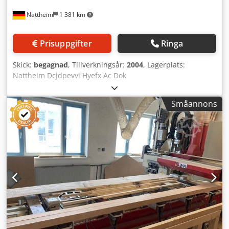
Nattheim
1 381 km
Prisuppgifter
Ringa
Skick:
begagnad
, Tillverkningsår:
2004
, Lagerplats:
Nattheim Dcjdpevvi Hyefx Ac Dok
Småannons