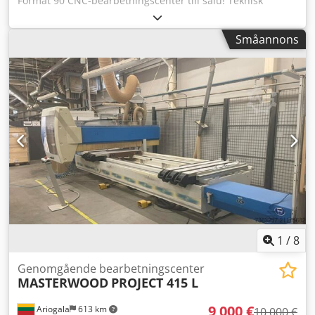
Format 90 CNC-bearbetningscenter till salu! Teknisk
specifikation Arbetsområde: 3000 x 1250 mm Max
paneltjocklek: 50 mm Max programmerbar hastighet axel
Småannons
X: 40 m/min, axel Y: 40 m/min, axel Z: 9 m/min
Spindelmotor effekt: 2 x 2 HP - 3000 varv/min Dcsdox Ey
Sdjpfx Ac Dek 27 oberoende vertikala spindlar på 32 mm
avstånd Möjlighet att montera 4 fräsar med Morse kona
Fräs hastighet och effekt: 18000 varv/min Möjlighet att
montera 1 såg Såg hastighet och effekt: 12000 varv/min
Arbetstryck: 6 bar Totalvikt: 4450 kg Mått inkl. elskåp: 5800
x 3450 x 1950 mm
1
/
8
Genomgående bearbetningscenter
MASTERWOOD
PROJECT 415 L
9 000 €
Ariogala
613 km
10 000 €