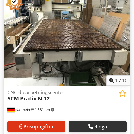
1
/
10
CNC -bearbetningscenter
SCM
Pratix N 12
Nattheim
1 381 km
Prisuppgifter
Ringa