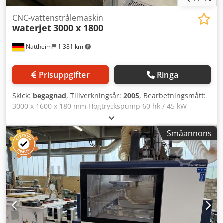
CNC-vattenstrålemaskin
waterjet
3000 x 1800
Nattheim
1 381 km
Prisuppgifter
Ringa
Skick:
begagnad
, Tillverkningsår:
2005
, Bearbetningsmått:
3000 x 1600 x 180 mm Högtryckspump 60 hk / 45 kW
Modell E-60 Arbetstryck 4.130 BAR Vattenförbrukning 4,69
liter/min. Mjukvara Watercad-CAM Automatisk
Småannons
skäroptimering Lagerplats: Kund Dcodpfx Acexgfbqe Dek