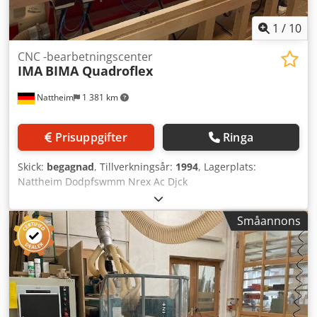
1
/
10
CNC -bearbetningscenter
IMA
BIMA Quadroflex
Nattheim
1 381 km
Prisuppgifter
Ringa
Skick:
begagnad
, Tillverkningsår:
1994
, Lagerplats:
Nattheim Dodpfswmm Nrex Ac Djck
Småannons