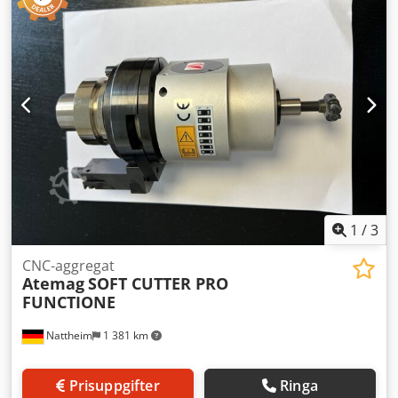
1
/
3
CNC-aggregat
Atemag
SOFT CUTTER PRO
FUNCTIONE
Nattheim
1 381 km
Prisuppgifter
Ringa