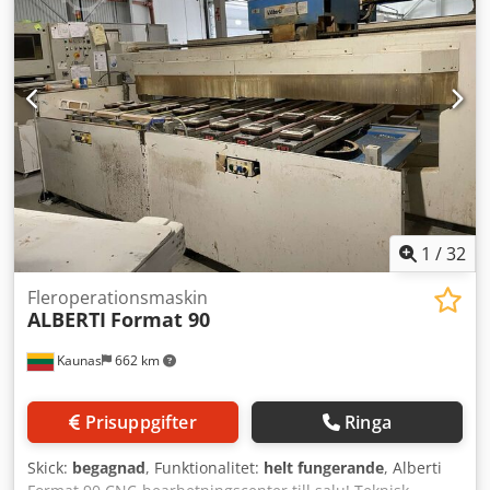
1
/
32
Fleroperationsmaskin
ALBERTI
Format 90
Kaunas
662 km
Prisuppgifter
Ringa
Skick:
begagnad
, Funktionalitet:
helt fungerande
, Alberti