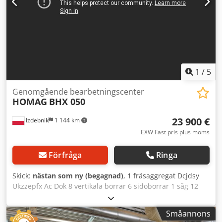
1
/
5
Genomgående bearbetningscenter
HOMAG
BHX 050
23 900 €
Izdebnik
1 144 km
EXW Fast pris plus moms
Förfråga
Ringa
Skick:
nästan som ny (begagnad)
, 1 fräsaggregat Dcjdsy
Ukzzepfx Ac Dok 8 vertikala borrar 6 sidoborrar 1 såg 12
kW Tillverkningsår: 2011
Småannons