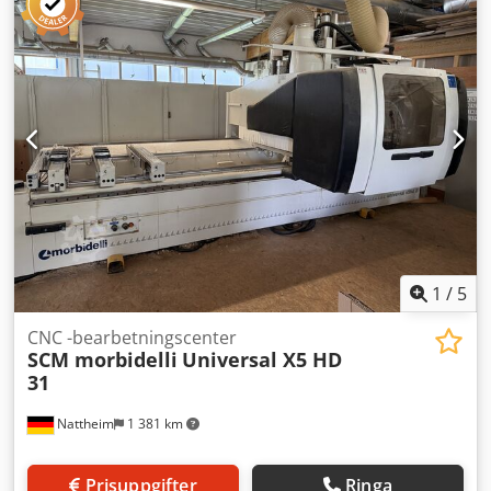
1
/
5
CNC -bearbetningscenter
SCM morbidelli
Universal X5 HD
31
Nattheim
1 381 km
Prisuppgifter
Ringa