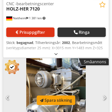
CNC -bearbetningscenter
HOLZ-HER
7120
Nattheim
1 381 km
Prisuppgifter
Ringa
Skick:
begagnad
, Tillverkningsår:
2002
, Bearbetningsmått
(verktygsdiameter 25 mm): X=3015 mm Y=1483 mm Z=325
mm Max. rörelsevägar: X=3268 mm Y=1483 mm Z=325 mm
Max. programmeringshastighet: X/Y = 75 m/min / Z = 30
Småannons
m/min Verktygsupptagning HSK 63F Borraggregat 7964, 14
vertikala borrspindlar med 32 mm delning (10 i x / 4 i y)
Sågaggregat 7946, 3,6 kW, pneumatiskt svängbart 90°
Fräsaggregat 7933, 9 kW Trä C-axel (vektoraxel)
Verktygsmagasin (tallrik, 6 platser) Handenhet Laserenhet
(för positionering av sugkoppar) PC manöverpanel med 17"
monitor Operativsystem Windows 2000 Programvara:
Spara sökning
TwinCAM32 - office version Vakuumpump 100 m³/h
torrlöpande Selektiva säkerhetsmattor (3-zons uppdelning)
Lagerort: Nattheim Dcsdpfxevvi Nbs Ac Dok