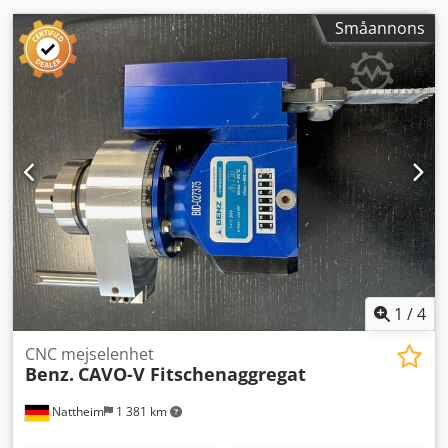
Småannons
1
/
4
CNC mejselenhet
Benz.
CAVO-V Fitschenaggregat
Nattheim
1 381 km