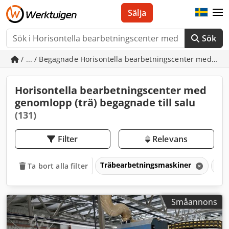
Sälja
Sök
/ ... / Begagnade Horisontella bearbetningscenter med gen
Horisontella bearbetningscenter med
genomlopp (trä) begagnade till salu
(131)
Filter
Relevans
Träbearbetningsmaskiner
CNC
Ta bort alla filter
Småannons