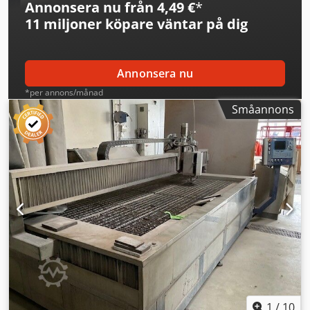
Annonsera nu från 4,49 €
*
11 miljoner köpare
väntar på dig
Annonsera nu
*per annons/månad
Småannons
1
/
10