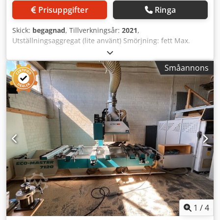
Prisuppgifter
Ringa
Skick:
begagnad
, Tillverkningsår:
2021
,
Utställningsaggregat (lite använt) Smörjning: fett Max.
utgångsvarvtal n2: 4 000 min⁻¹ Utväxling (n1:n2): 1:0,8 Vikt:
ca 8 kg Maskinanslutning HSK F63 Verktygsfäste
Småannons
Nyttjandebredd 24 Lagerplats: Garbsen Dsdpfxsvvi Iwe Ac
Dock
1
/
4