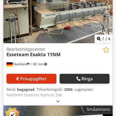
1
/
4
Bearbetningscenter
Esseteam
Exakta 11NM
Nattheim
1 381 km
Prisuppgifter
Ringa
Skick:
begagnad
, Tillverkningsår:
2000
, Lagerplats:
Nattheim Dcedsvvi Ikjpfx Ac Dek
Småannons