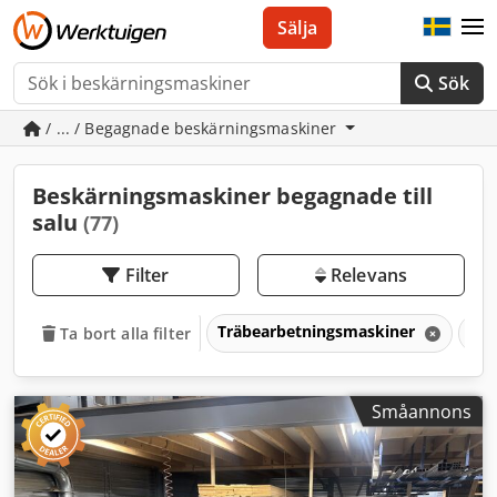
Sälja
Sök
/ ... / Begagnade beskärningsmaskiner
Beskärningsmaskiner begagnade till
salu
(77)
Filter
Relevans
Träbearbetningsmaskiner
Bes
Ta bort alla filter
Småannons