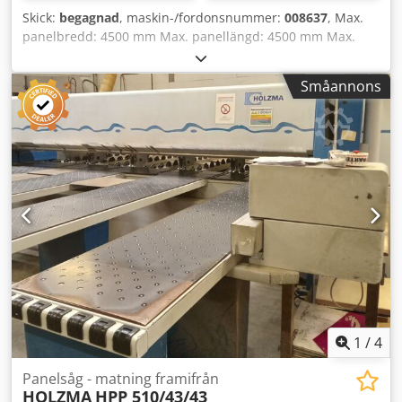
Skick:
begagnad
, maskin-/fordonsnummer:
008637
, Max.
panelbredd: 4500 mm Max. panellängd: 4500 mm Max.
utskjut av huvudsågblad: 95 mm Codpfx Aezg Uztohiorf
Antal spännhylsor: 10
Småannons
1
/
4
Panelsåg - matning framifrån
HOLZMA
HPP 510/43/43