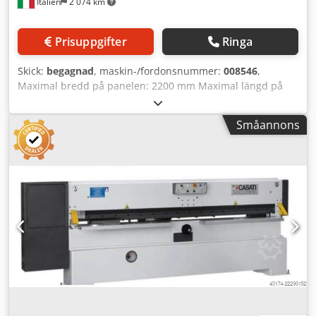
Italien
2 074 km
diameter 140 mm 5. Scotch-brite-enhet Motor: 0,55 kW
Crjdpeltlx Tsfx Ahijf Utsugningsanslutning diameter 140
mm 6. Borstenhet Motor: 0,55 kW Utsugningsanslutning
Prisuppgifter
Ringa
diameter 140 mm 7. Roterande blåsrenare för
panelrengöring
Skick:
begagnad
, maskin-/fordonsnummer:
008546
,
Maximal bredd på panelen: 2200 mm Maximal längd på
panelen: 3800 mm Crsdpfezq Uraox Ahiof Maximal
diameter på huvudsågbladet: 123 mm Antal spänntänger:
Småannons
7