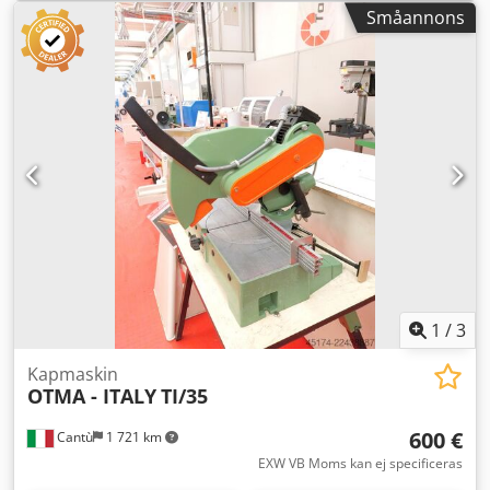
Småannons
1
/
3
Kapmaskin
OTMA - ITALY
TI/35
600 €
Cantù
1 721 km
EXW VB Moms kan ej specificeras