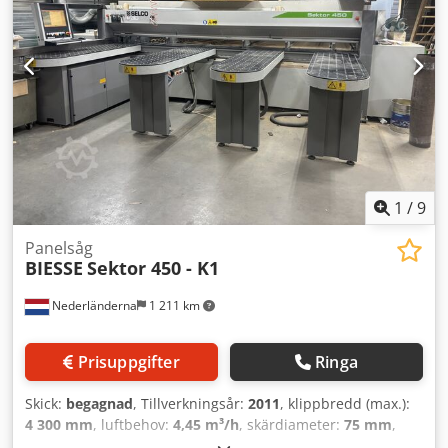
1
/
9
Panelsåg
BIESSE
Sektor 450 - K1
Nederländerna
1 211 km
Prisuppgifter
Ringa
Skick:
begagnad
, Tillverkningsår:
2011
, klippbredd (max.):
4 300 mm
, luftbehov:
4,45 m³/h
, skärdiameter:
75 mm
,
TEKNISKA DETALJER Användbar skärlängd: 4 400 mm