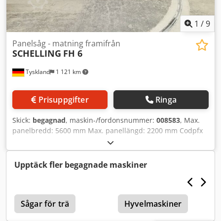
1
/
9
Panelsåg - matning framifrån
SCHELLING
FH 6
Tyskland
1 121 km
Prisuppgifter
Ringa
Skick:
begagnad
, maskin-/fordonsnummer:
008583
, Max.
panelbredd: 5600 mm Max. panellängd: 2200 mm Codpfx
Ajy Stwgjhiorf Max. utsprång för huvudsågblad: 135 mm
Antal spännchuckar: 11
Upptäck fler begagnade maskiner
Sågar för trä
Hyvelmaskiner