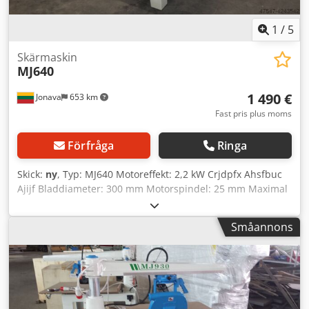
1
/
5
Skärmaskin
MJ640
1 490 €
Jonava
653 km
Fast pris plus moms
Förfråga
Ringa
Skick:
ny
, Typ: MJ640 Motoreffekt: 2,2 kW Crjdpfx Ahsfbuc
Ajijf Bladdiameter: 300 mm Motorspindel: 25 mm Maximal
kapkapacitet: 640 mm Max sågdjup (motor vid 45°): 80 mm
Sågdjup: 90 mm Bordstorlek: 1020 x 810 mm Sågvinkel: 0° /
Småannons
+45° / -45° Transportmått: 1020 x 1200 x 1400 mm Vikt: 160
kg