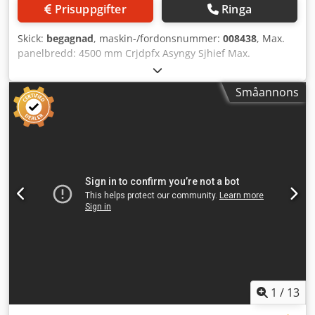
Prisuppgifter
Ringa
Skick:
begagnad
, maskin-/fordonsnummer:
008438
, Max.
panelbredd: 4500 mm Crjdpfx Asyngy Sjhief Max.
panellängd: 4500 mm Max. utskjut för huvudsågblad: 50
mm Antal klämmor: 8
Småannons
1
/
13