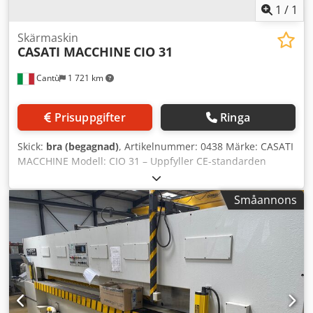
1
/
1
Skärmaskin
CASATI MACCHINE
CIO 31
Cantù
1 721 km
Prisuppgifter
Ringa
Skick:
bra (begagnad)
, Artikelnummer: 0438 Märke: CASATI
MACCHINE Modell: CIO 31 – Uppfyller CE-standarden
Crsdpfjzkqw Ejx Ahiof Hydraulisk kapmaskin för faner,
avsedd för möbeltillverkning, snickerier, specialanpassade
Småannons
möbler, dörrar, fanér och diverse användningsområden –
uppfyller CE-standarden. Tekniska specifikationer:
Klipplängd: 3100 mm Arbetsavstånd mellan pressbackar:
45 mm Elektriskt manövrerat bakre stopp Maximalt
stoppdjup: 600 mm Minimalt stoppdjup: 25 mm Hydraulisk
aggregatmotor: 4 hk Främre stopp Säkerhetsfotoceller
Totala mått (mm): 4100 x 1000 x 1600 (höjd) Vikt (kg): 2200