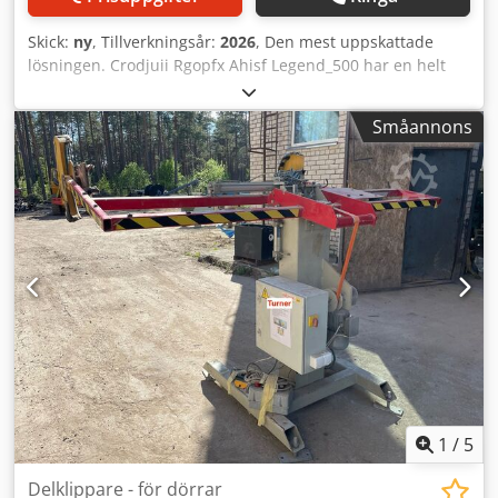
Skick:
ny
, Tillverkningsår:
2026
, Den mest uppskattade
lösningen. Crodjuii Rgopfx Ahisf Legend_500 har en helt
lackerad, kraftig och förstärkt stålkonstruktion. Med ett
sågblad på 500 mm i diameter, en effekt på 5,5 kW och en
Småannons
hastighet på 2 800 varv/min är den den perfekta maskinen
för alla som bearbetar trä upp till 125 mm tjocklek och 310
mm bredd (alternativt upp till 375 mm).
1
/
5
Delklippare - för dörrar