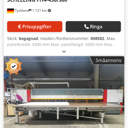
Tyskland
1 121 km
Prisuppgifter
Ringa
Skick:
begagnad
, maskin-/fordonsnummer:
008582
, Max.
panelbredd: 4300 mm Max. panellängd: 5600 mm Max.
utskjut av huvudsågblad: 105 mm Crjdpfxey Stvis Ahisf
Antal spännchuckar: 9 Roterande station: ja
Småannons