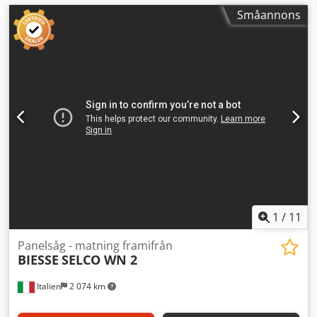
Småannons
1
/
11
Panelsåg - matning framifrån
BIESSE
SELCO WN 2
Italien
2 074 km