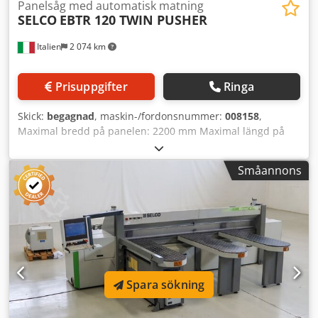
Panelsåg med automatisk matning
SELCO
EBTR 120 TWIN PUSHER
Italien
2 074 km
Prisuppgifter
Ringa
Skick:
begagnad
, maskin-/fordonsnummer:
008158
,
Maximal bredd på panelen: 2200 mm Maximal längd på
panelen: 4300 mm Maximal diameter på huvudsågbladet:
120 mm Antal spänntänger: 9 Andra, flexibla, justerbara
Småannons
pressplattan: ja Cjdoy Nku Depfx Ahiorf Roterande station:
ja Lastsystem för tunna material: ja
Spara sökning