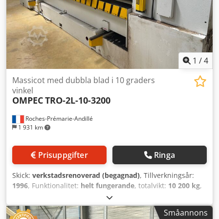
1
/
4
Massicot med dubbla blad i 10 graders
vinkel
OMPEC
TRO-2L-10-3200
Roches-Prémarie-Andillé
1 931 km
Prisuppgifter
Ringa
Skick:
verkstadsrenoverad (begagnad)
, Tillverkningsår:
1996
, Funktionalitet:
helt fungerande
, totalvikt:
10 200 kg
,
positioneringsnoggrannhet:
0,1 mm
, typ av ingående
ström:
trefas
, total höjd:
2 300 mm
, total längd:
6 000 mm
,
Småannons
total bredd:
2 000 mm
, klippbredd (max.):
450 mm
,