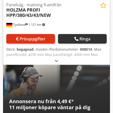
Panelsåg - matning framifrån
HOLZMA
PROFI
HPP/380/43/43/NEW
Tyskland
1 121 km
Prisuppgifter
Ringa
Skick:
begagnad
, maskin-/fordonsnummer:
008514
, Max
panelbredd: 4250 mm Max panellängd: 4300 mm Max
utstick för huvudsågblad: 95 mm Antal spänntänger: 7
Credpfx Ahsy Edn Aoisf Andra flexibla nedhållare: ja
Annonsera nu från 4,49 €
*
11 miljoner köpare
väntar på dig