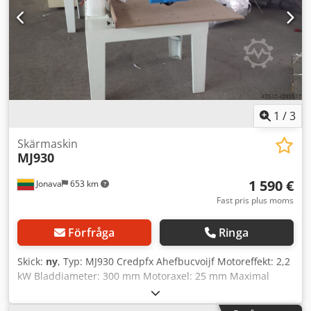
1
/
3
Skärmaskin
MJ930
1 590 €
Jonava
653 km
Fast pris plus moms
Förfråga
Ringa
Skick:
ny
, Typ: MJ930 Credpfx Ahefbucvoijf Motoreffekt: 2,2
kW Bladdiameter: 300 mm Motoraxel: 25 mm Maximal
kapkapacitet: 930 mm Snittdjup med motorn vid 45°:
Snittdjup: 90 mm Bordstorlek: 1150 x 1020 mm