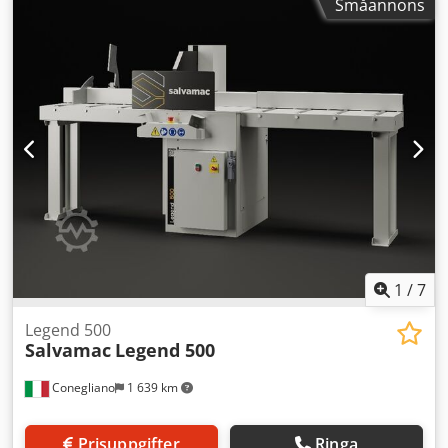
Småannons
Sågningsvinkel: 0° / +45° / -45° Transportmått: 1500 x 1100
x 1450 mm Vikt: 180 kg
1
/
7
Legend 500
Salvamac
Legend 500
Conegliano
1 639 km
Prisuppgifter
Ringa