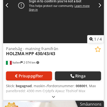
motoreffekt motspindel:
5 500 W
, CMS Scarpari Aut
kubklippmaskin för pallproduktion. Cedpfx Ahjyr Hyyeierf
Fortfarande tillgänglig för visning i drift. Max kubstorlek:
135x150 mm Min kubstorlek: 60x50 mm
1
/
4
Panelsåg - matning framifrån
HOLZMA
HPP 430/43/43
Italien
2 074 km
Prisuppgifter
Ringa
Skick:
begagnad
, maskin-/fordonsnummer:
008001
, Max
panelbredd: 4300 mm Crjdpfx Ajwuz Tbshiof Max
panellängd: 4300 mm Max utstick på huvudsågblad: 125
mm Antal spännhylsor: 8
Småannons