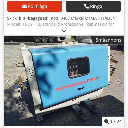
Förfråga
Ringa
Skick:
bra (begagnad)
, Kod: 0463 Märke: OTMA – ITALIEN
Modell: TI/35 – CE-standard Professionell kapmaskin för
trä, aluminium, PVC, plast etc. – CE-standard Tekniska data
Bladdiameter mm 350, hål 30 Trefasig motor, effekt hk 3
Småannons
Svängbart bord +/- 45 grader Kaphöjd mm 120
Sugmunstyckets diameter mm 70 Sidomarkering för
referens Totala mått mm 700 x 600 x 600 (höjd) Codszp E
Uiopfx Ahisrf Vikt kg 40
1
/
24