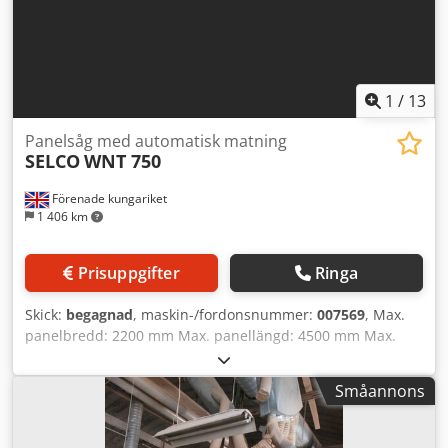
1
/
13
Panelsåg med automatisk matning
SELCO
WNT 750
Förenade kungariket
1 406 km
Prisuppgifter
Ringa
Skick:
begagnad
, maskin-/fordonsnummer:
007569
, Max.
panelbredd: 2200 mm Max. panellängd: 4500 mm Max.
utstick av huvudsågblad: 152 mm Antal spännhylsor: 11
Cjdpfovrrldex Ahierf Lastsystem för tunna skivor: ja
Småannons