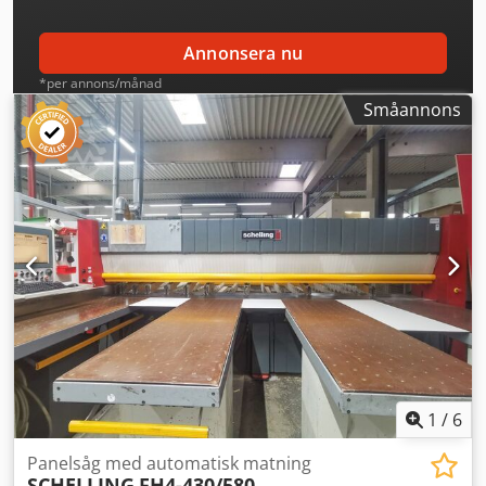
Annonsera nu
*per annons/månad
Småannons
1
/
6
Panelsåg med automatisk matning
SCHELLING
FH4-430/580