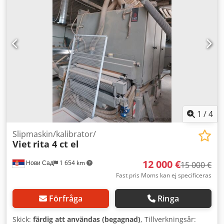
1
/
4
Slipmaskin/kalibrator/
Viet
rita 4 ct el
12 000 €
Нови Сад
1 654 km
15 000 €
Fast pris Moms kan ej specificeras
Förfråga
Ringa
Skick:
färdig att användas (begagnad)
, Tillverkningsår: