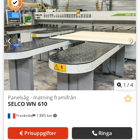
maskinbasens höjd:
850 mm
, arbets höjd:
850 mm
,
Dubbla skärmaskiner, elektrisk förflyttning av det rörliga
bladet via kulskruv, nedre bakre rörligt blad, elektriskt
bakre anslag, 2 lasrar, 10° snittvinkel för förbättrad
skärkvalitet och bättre inträngning i fanér, vikt: 10 200 kg,
ny PLC-enhet. Codpfx Ahewy Irbjijrf
1
/
4
Panelsåg - matning framifrån
SELCO
WN 610
Frankrike
1 885 km
Prisuppgifter
Ringa