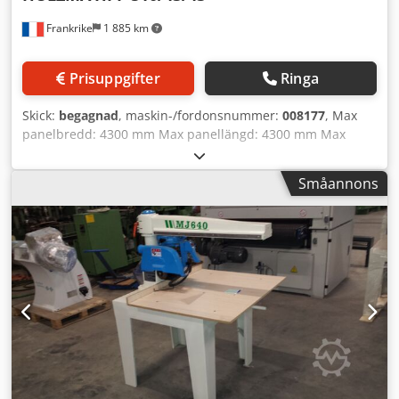
Frankrike
1 885 km
Prisuppgifter
Ringa
Skick:
begagnad
, maskin-/fordonsnummer:
008177
, Max
panelbredd: 4300 mm Max panellängd: 4300 mm Max
utstick för huvudsågblad: 125 mm Cjdpjx A Tamsfx Ahisrf
Antal spännchuckar: 7
Småannons