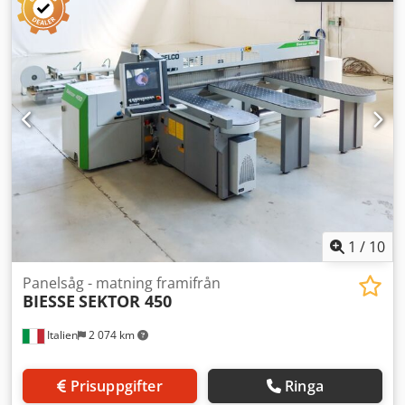
1
/
10
Panelsåg - matning framifrån
BIESSE
SEKTOR 450
Italien
2 074 km
Prisuppgifter
Ringa