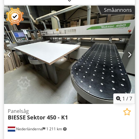
Skjutlängd: 4 300 mm Arbetshöjd: 890 mm Skärhöjd: 80
Småannons
mm Skärhöjd huvudsåg: 80 mm Griptagningsöppning: 75
mm Gripstängning: 1 mm Antal gripdon: 5 st
Spännpositioner: 68 – 368 – 1 168 – 2 168 – 3 168 – 4 168
mm Minsta paketstyrka för sidoskjutare: 12 mm Sågteknik
Motor huvudsåg: 13,2 kW / 50 Hz Motor för sågförskärare:
1,5 kW Diameter huvudsåg: 330 mm Förskärardiameter:
180 mm Matningshastigheter Matningshastighet sågvagn:
1–150 m/min Returhastighet sågvagn: 100–150 m/min Bord
och transportelement Antal rullbanor: 10 Antal luftbord (2
000 x 510 mm): 4 Utsug Nedre utsugsstos: 200 mm Övre
utsugsstos: 75 mm MASKINDETALJER Spänning: 400 V / 50
Hz / 3-fas UTRUSTNING Cjdpfx Ahozqcrzjisrf - GVision XP -
Borstlös sågvagn
1
/
7
Panelsåg
BIESSE
Sektor 450 - K1
Nederländerna
1 211 km