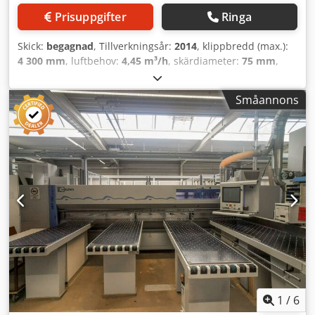
Prisuppgifter
Ringa
Skick:
begagnad
, Tillverkningsår:
2014
, klippbredd (max.):
4 300 mm
, luftbehov:
4,45 m³/h
, skärdiameter:
75 mm
,
TEKNISKA DETALJER Användbar skärlängd: 4 400 mm
Skjutlängd: 4 300 mm Arbetshöjd: 890 mm Skärhöjd: 80
Småannons
mm Skärhöjd huvudsåg: 80 mm Csdpfsznw Tbsx Ahijrf
Griptagningsöppning: 75 mm Gripstängning: 1 mm Antal
gripdon: 5 st Spännpositioner: 68 – 368 – 1 168 – 2 168 – 3
168 – 4 168 mm Minsta paketstyrka för sidoskjutare: 12
mm Sågteknik Motor huvudsåg: 13,2 kW / 50 Hz Motor för
sågförskärare: 1,5 kW Diameter huvudsåg: 330 mm
Förskärardiameter: 180 mm Matningshastigheter
Matningshastighet sågvagn: 1–150 m/min Returhastighet
sågvagn: 100–150 m/min Bord och transportelement Antal
rullbanor: 10 Antal luftbord (2 000 x 510 mm): 4 Utsug
Nedre utsugsstos: 200 mm Övre utsugsstos: 75 mm
MASKINDETALJER Spänning: 400 V / 50 Hz / 3-fas
UTRUSTNING - GVision XP - Borstlös sågvagn
1
/
6