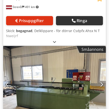
Strenči
491 km
Prisuppgifter
Ringa
Skick:
begagnad
, Delklippare - för dörrar Csdpfx Ahsx N T
Nweijrf
Småannons