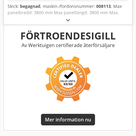
Skick:
begagnad
, maskin-/fordonsnummer:
008113
, Max
panelbredd: 3800 mm Max panellängd: 3800 mm Max.
utstick huvudsågblad: 75 mm Credpfow Iddhox Ahijf Antal
spännhylsor: 8
FÖRTROENDESIGILL
Av Werktuigen certifierade återförsäljare
Mer information nu