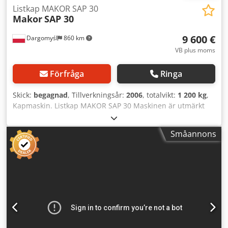
Listkap MAKOR SAP 30
Makor
SAP 30
9 600 €
Dargomyśl
860 km
VB plus moms
Förfråga
Ringa
Skick:
begagnad
, Tillverkningsår:
2006
, totalvikt:
1 200 kg
,
Kapmaskin. Listkap MAKOR SAP 30 Maskinen är utmärkt
för kapning av trälister och MDF-lister. Tillverkningsår:
2006 MÖJLIGHET ATT KÖPA FÖLJANDE MASKINER TILL
Småannons
ANGIVNA PRISER: 1. Profilslipmaskin för slip- och
silikonhjul från italienska MAKOR pris 1.500€ - modell: SAG
100 - tillverkningsår: 2003 - serienummer: 10447 -
profilerat hjuls diameter: 160 - 200 mm -
profileringsskivans diameter: 180 - 200 mm - maskinens
mått: 1700 mm x 800 mm x 1800 mm Crjdpfjytc Ivjx Ahijf -
vikt: 280 kg 2. Foliekap MASKOR ST/100 pris 1.200€ 3.
Bandtransportör MAKOR TEP 3000 pris 700€