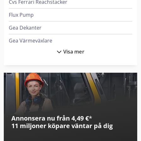
Cvs Ferrari Reachstacker
Flux Pump
Gea Dekanter
Gea Värmeväxlare
Visa mer
Hanomag Bulldozers
Haver & Boecker System För Fyllning Av Behållare
Heidenreich & Harbeck Maskiner För Djuphålsborrning
Hyundai Minigrävare
Ingersoll Rand Kompressorer
Annonsera nu från 4,49 €
*
Leif & Lorentz Spridare För Lim
11 miljoner köpare
väntar på dig
Linde Reachstacker