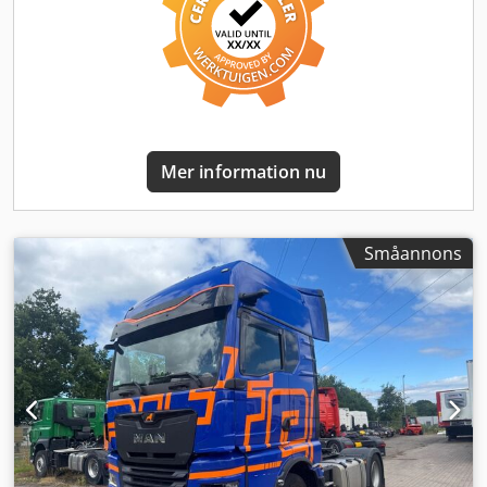
nödbromsassistent (EBA) Förarkomfort Klimatanläggning,
Climatronic Komfortförarstol, luftfjädrad, med svankstöd
och axelanpassning Passagerarstol, ofjädrad, med längd-
och ryggjustering Övre koj, med ribbotten Nedre koj, med
ribbotten Extra vattenvärmare 4 kW (nattvärmare) Kylskåp
och låda, 1 enhet, mittområde, bakåt Tekniska
specifikationer Continental VDO 4.1 Smart-färdskrivare
Mer information nu
version 2 - lagkrav från 2023-08-21 Däck framaxel,
Goodyear 315/70R22.5 KMAX S G2 styrning-kortdistans TL
Däck bakaxel, Goodyear 315/70R22.5 KMAX D G2 drivning-
kortdistans TL Huvudaxelavstånd 3 900 mm Axelutväxling, i
Småannons
= 2,31 Bränsletankkapacitet 580 l, vänster
Bränsletankkapacitet 580 l, höger AdBlue-tankkapacitet 80
l, vänster Farthållarbegränsare, justerbar, begränsare
(motorvarvtalsreglering) Teknologi Dcjdsznlz Topfx Abajk
MMT Infotainmentsystem Advanced Basic MAN Telematik
Exteriör LED-strålkastare fram LED-dagljus LED-dimljus
Konturbelysning, glödlampa, 2 stycken Takspoiler, 600 mm
justeringsområde Sidokåpor, vänster fällbar och höger fast
Däckinformation Vänster fram - 7 mm Höger fram - 7 mm
Vänster bak inre - 7 mm Vänster bak yttre - 7 mm Höger