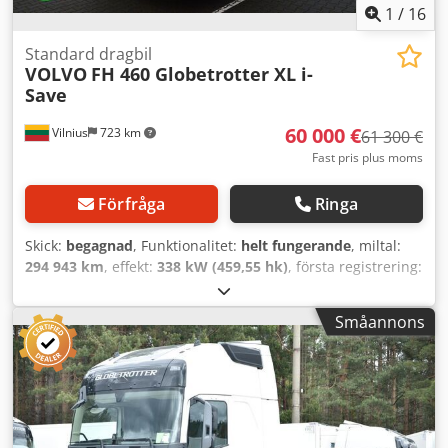
1
/
16
Standard dragbil
VOLVO
FH 460 Globetrotter XL i-
Save
60 000 €
Vilnius
723 km
61 300 €
Fast pris plus moms
Förfråga
Ringa
Skick:
begagnad
, Funktionalitet:
helt fungerande
, miltal:
294 943 km
, effekt:
338 kW (459,55 hk)
, första registrering:
09/2022
, bränsletyp:
diesel
, totalvikt:
8 461 kg
,
axelkonfiguration:
4x2
, hjulbas:
380 mm
, färg:
vit
, växeltyp:
Småannons
automatisk
, emissionsklass:
Euro 6
, Tillverkningsår:
2022
,
antal cylindrar:
6
, slagvolym:
12 777 cm³
, rattens läge:
vänster
, Utrustning:
full servicehistorik, servostyrning
,
Egenskaper Djdjzhrnmjpfx Abaock I-See Predictive Cruise
Control – Kartbaserad topografisk information
Hyttypspecifikation: Globetrotter XL Batterisystemtyp: