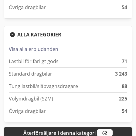
Övriga dragbilar
54
ALLA KATEGORIER
Visa alla erbjudanden
Lastbil för farligt gods
71
Standard dragbilar
3 243
Tung lastbil/släpvagnsdragare
88
Volymdragbil (SZM)
225
Övriga dragbilar
54
Återförsäljare i denna kategori
62