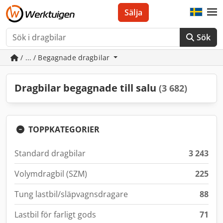
Sälja
Sök
/ ... / Begagnade dragbilar
Dragbilar begagnade till salu
(3 682)
TOPPKATEGORIER
Standard dragbilar
3 243
Volymdragbil (SZM)
225
Tung lastbil/släpvagnsdragare
88
Lastbil för farligt gods
71