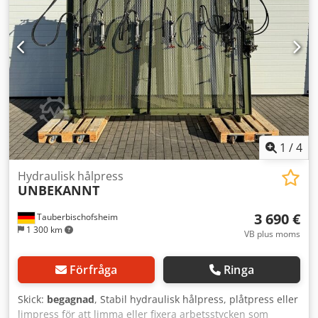
1
/
4
Hydraulisk hålpress
UNBEKANNT
3 690 €
Tauberbischofsheim
1 300 km
VB plus moms
Förfråga
Ringa
Skick:
begagnad
, Stabil hydraulisk hålpress, plåtpress eller
limpress för att limma eller fixera arbetsstycken som