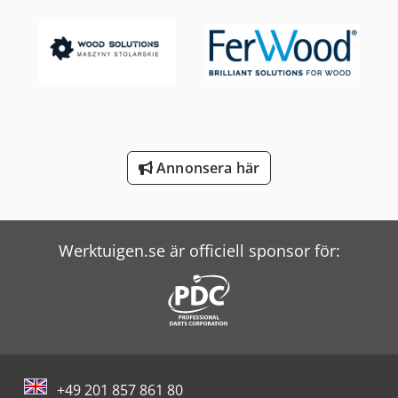
Screen Imagesetter
Volvo Asfaltsläggare
Windmöller & Hölscher Maskiner För Påsar
Witzig & Frank Överföringsmaskiner
Annonsera här
Wolf Filter
Zander Filter
Werktuigen.se är officiell sponsor för:
+49 201 857 861 80