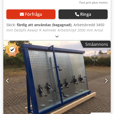
Fast pris plus moms
Förfråga
Ringa
Skick:
färdig att användas (begagnad)
, Arbetsbredd 3450
mm Dedpfx Aewqr R Aelmekr Arbetshöjd 2000 mm Antal
tryckcylindrar: 5 st Lastmått L x B x H: 3600 x 1200 x 2720
mm Hess hålplattpress "Multipress" För alla snedställda,
Småannons
segment-, bågformade fönster och dörrar. Även lämplig för
inredningssnickeri eller stomkonstruktioner. För limning av
trappblock och mycket mer. Största arbetsområde ca 3450
x 2000 mm Yttermått ca 3600 x 1200 x 2720 mm Den
vertikala hålplattpressen är tillverkad i kraftig, vridstyv
stålkonstruktion. Tack vare den enkla, robusta och
ekonomiska konstruktionen har maskinen en lång
livslängd. Hålplattan är tillverkad av 10 mm stålplåt med
50 mm håldelning. Tryckcylindrar och mothåll har
självlåsande funktion. 5 manuella hydraulcylindrar kan
monteras i hålplattan, med inbyggd pump, 2000 kp
tryckbegränsningsventil, 140 mm tryckplattans bredd, 80
mm tryckplattans djup, 60 mm cylindertryck 4 fasta