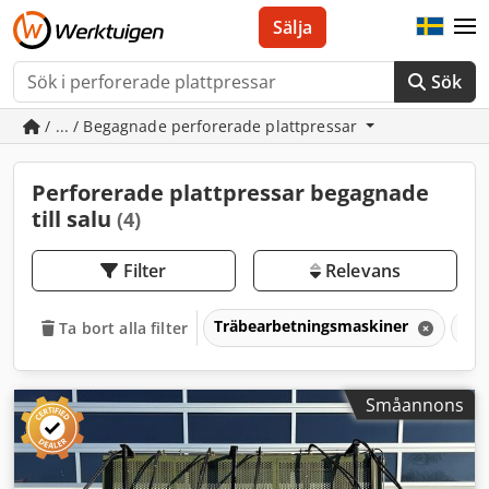
Sälja
Sök
/ ... / Begagnade perforerade plattpressar
Perforerade plattpressar begagnade
till salu
(4)
Filter
Relevans
Träbearbetningsmaskiner
Mas
Ta bort alla filter
Småannons