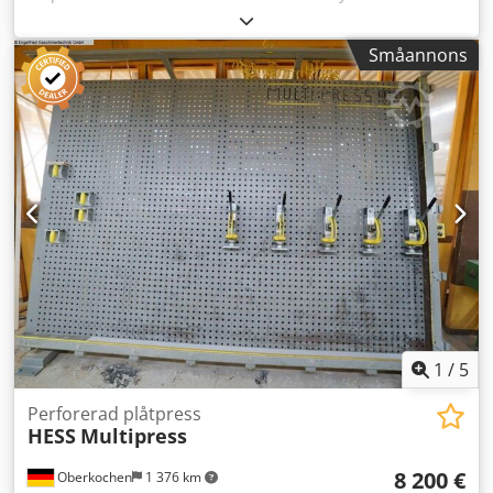
ramar, plattor, fönster eller dörrar. Tekniska data:
Dedpfjzryy Sox Almekr - Cylinder: 6 - Nedhållare: 3 -
Småannons
Pressyta: 260 x 145 cm
1
/
5
Perforerad plåtpress
HESS
Multipress
8 200 €
Oberkochen
1 376 km