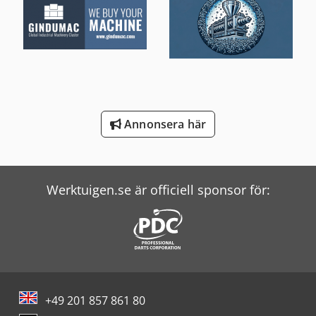
Scania Tipper
Schneider Controller
Screen Imagesetter
Vw Tipper
Annonsera här
Windmöller & Hölscher Maskiner För Påsar
Werktuigen.se är officiell sponsor för:
+49 201 857 861 80