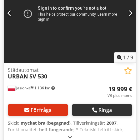
1
/
9
Städautomat
URBAN
SV 530
19 999 €
Jasionka
1 136 km
VB plus moms
Förfråga
Ringa
Skick:
mycket bra (begagnad)
, Tillverkningsår:
2007
,
Funktionalitet:
helt fungerande
, * Tekniskt felfritt skick,
driftsklart efter fullständig service genomförd *