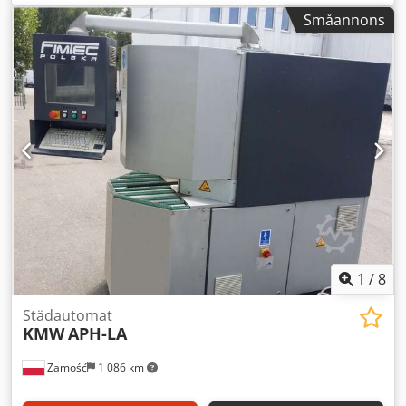
Sågbladsdiameter: 250 mm * 4 CNC-styrda axlar * Maximal
Småannons
bearbetningshöjd: 200 mm * Profildetekteringssystem
Djdexx Rtcepfx Adxowa * 2 spårfräsar (uppe och nere) +
andra verktyg
1
/
8
Städautomat
KMW
APH-LA
Zamość
1 086 km