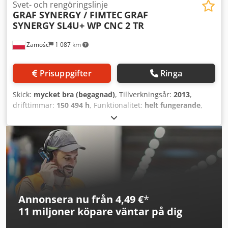
Svet- och rengöringslinje
GRAF SYNERGY / FIMTEC
GRAF
SYNERGY SL4U+ WP CNC 2 TR
Zamość
1 087 km
Prisuppgifter
Ringa
Skick:
mycket bra (begagnad)
, Tillverkningsår:
2013
,
drifttimmar:
150 494 h
, Funktionalitet:
helt fungerande
,
GRAF SYNERGY / FIMTEC svets- och rengöringslinje, år
2013. Arbetsriktning från vänster till höger. Fyrhuvudssvets
SL4U, max. mått 2800 x 3200 mm, min. 400 mm, svetskant
0,2 mm. Rengöringsmaskin WP CNC 2 TR. Kylstation. Knivar
för rengöring av släta och spårade ytor. Endast 150494
cykler genomförda – mycket gott tekniskt skick. Dedpfx
Adeyyxvwsxowa
Annonsera nu från 4,49 €
*
11 miljoner köpare
väntar på dig