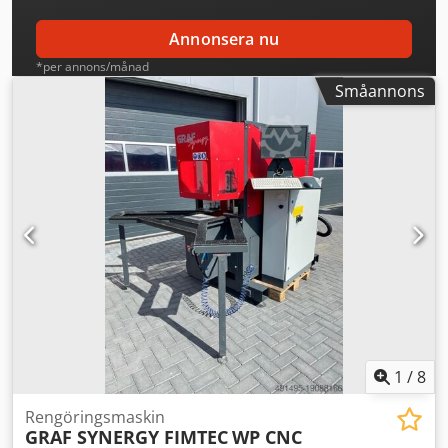
Annonsera nu
*per annons/månad
Småannons
1
/
8
Rengöringsmaskin
GRAF SYNERGY FIMTEC
WP CNC