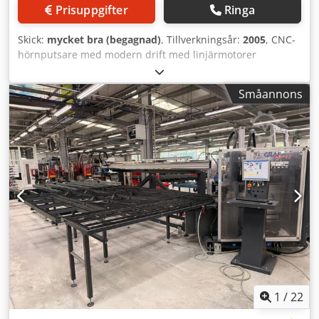
Prisuppgifter
Ringa
Skick:
mycket bra (begagnad)
, Tillverkningsår:
2005
, CNC-
hörnputsare med modern drift med linjärmotorer
Centrering av hörnet från fönstrets utsida
Profilprogrammering är baserad på ett grafiskt gränssnitt
Småannons
efter att profilritningarna har importerats i grafiskt format
NC-kurvstyrda verktygsrörelser förenklar skapande och
redigering av program möjlighet att installera upp till 19
verktyg definierad bearbetningsenhet med klingfräs fritt
programmerbar operatörspanel med 17-tums TFT-skärm
och tangentbord Operativsystem Windows Positionering
via linjärmotorer profilehöjd: 45-130 mm (valfritt upp till
180 mm) Dwjdswh R Tkopfx Adxsa profilbredd: 50-130 mm
minsta mått för utåtgående fönster: 320x320 mm
1
/
22