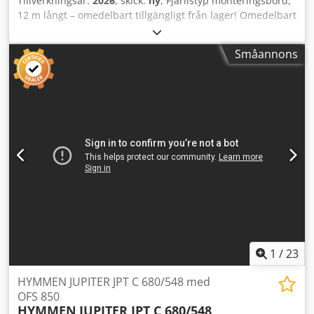
Tillverkningsår:
2026
, skick:
ny
, Fjärilstyp monteringsbord,
12 m långt – omedelbart tillgängligt från lager! Omedelbart
leveransklar! Dodpfxemrtx Us An Ujck BOOSTON – Vi är en
tillverkare av maskiner och utrustning för produktion av
Småannons
prefabricerade trähus. Köp direkt från tillverkaren!
Kvalitetsgaranti och kort leveranstid. Vi erbjuder ett
monteringsbord – hydrauliskt (fjärilstyp) bestående av två
sektioner med en längd på 12,0 m (tillgängliga modeller
från 6 m till 12 m). - Drift av bordet – hydraulcylindrar,
hydraulpump - Första sektionen med en total bredd på 360
cm - Andra sektionen med en bredd på 230 cm - Tillåten
belastning på bordet: 95 kg/m² (för ett 12 m bord – totalt 3
500 kg) - Robust pulverlackerad stålkonstruktion - Hål för
montering av SD-01 spänncylindrar
1
/
23
HYMMEN JUPITER JPT C 680/548 med
OFS 850
HYMMEN
JUPITER JPT C 680/548