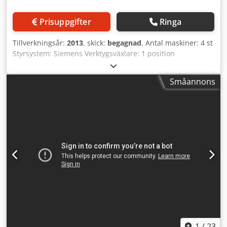
positionering Enhet 2: Dubbelfräsare, över och under
Modell: KD 10 Motoreffekt: 6,6 kW Varvtal: 6.000 rpm NC-
Prisuppgifter
Ringa
positionering Enhet 3: Förfräsningsaggregat Motoreffekt: 4
kW Varvtal: 8.640 rpm Automatisk inkoppling NC-
Tillverkningsår:
2013
, skick:
begagnad
, Antal maskiner: 4 st
positionering Lim- och kantsystem Platser för kantmagasin:
Styrsystem: Siemens Verktygsväxlare: 1 position
24 Försmältningsenhet: ROBATECH PU-Premelter 18 Laser
Anläggningen består av 4 maskiner: - Soraluce FR 9000I -
Lampor för förvärmning av skivsida
Soraluce RR 9000II - Soraluce FP 8000 - Soraluce PM 6000
Kantbearbetningsenheter Antal kantbearbetningsenheter:
Småannons
Arbetsstyckesuppställningsplatser Reservpallar
8 Kantenhet 1: Kapaggregat Antal motorer: 2 NC-
Automatiskt verktygsförsörjningssystem WBG Automatiskt
positionering Kantenhet 2: Grovfräsning över och under
pallsystem Pallagringsställ De tekniska uppgifterna är
Dcedey Ur Hlspfx An Uok Antal motorer: 2 Kantenhet 3:
tillverkar- eller operatörsangivelser och därför ej bindande
Finfräsning för planslipning och radiefräsning Antal
för oss. Mellanförsäljning förbehålls; våra allmänna affärs-
motorer: 2 NC-positionering Kantenhet 4: Hörnavrundning
och försäljningsvillkor gäller uteslutande. Om oss: - över
Antal motorer: 2 Automatiskt verktygsbyte NC-
400 egna maskiner i lager - mer än 15 000 m² lageryta,
positionering Kantenhet 5:
krankapacitet 70 ton - fler än 10 000 tillbehörsartiklar för
Fräs-/grovbearbetningsaggregat Antal motorer: 1
din verkstad Vill du sälja maskiner, produktionslinjer eller
Motoreffekt: 12 kW Varvtal: 10.000 rpm Automatiskt
din verksamhet? Kontakta oss gärna. Fler erbjudanden
verktygsbyte NC-positionering Kantenhet 6: Kantavdragare
hittar du på vår hemsida. Visningar är möjliga efter
NC-positionering Kantenhet 7: Limavdragare Kantenhet 8:
överenskommelse. Vi ser fram emot ditt besök. Ditt Markus
Polerenhet Antal motorer: 2 Styrning och utrustning
Hirsch-team Dodpfxjyr Skkj An Uock
Styrsystem: POWER CONTROL PC 21 Streckkodsläsare
1
/
23