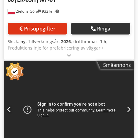
Zielona Góra
932 km
Prisuppgifter
Ringa
Skick:
ny
, Tillverkningsår:
2026
, drifttimmar:
1 h
,
Produktionslinje för prefabricering av väggar /
bjälklagspaneler / takpaneler i träkonstruktion - BOOSTON
MACHINERY – Erbjudandet gäller en produktionslinje med
Småannons
en längd av 9 m (andra längder tillgängliga från 3 m till 15
m). Vi är tillverkare – vi erbjuder kompletta
produktionslinjer / enheter / fjärilsbord / rotationsbord /
arbetsstationer för prefabricering av träväggar, avsedda
för fabriker som producerar stommar till modulhus och
tillverkare av träkonstruktioner. Det erbjudna setet
möjliggör hela produktionsprocessen: från montering av
trästommen, skivklädning, rotation av prefabricat till
transport av färdiga element. Produktionslinjens
sammansättning: 1. Arbetsstation ER-00R/900
Monteringsbord för tillverkning av träramar, utrustad med