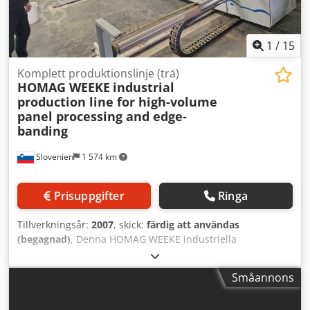
1
/
15
Komplett produktionslinje (trä)
HOMAG WEEKE
industrial
production line for high-volume
panel processing and edge-
banding
Slovenien
1 574 km
Prisuppgifter
Ringa
Tillverkningsår:
2007
, skick:
färdig att användas
(begagnad)
, Denna HOMAG WEEKE industriella
produktionslinje tillverkades 2007. Den har en omfattande
uppsättning för storskalig bearbetning och kantlistning av
Småannons
skivmaterial, inklusive automatiska lastningssystem,
central rullbana, flera kantlistningsmoduler samt en