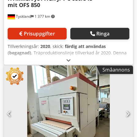
mit OFS 850
Tyskland
1 377 km
Prisuppgifter
Ringa
Tillverkningsår:
2020
, skick:
färdig att användas
(begagnad)
, Träproduktionslinje tillverkad år 2020. Denna
HYMMEN JUPITER JPT C 680/548 mit OFS 850 har en
maximal tryckbredd på 548 mm och en systemhastighet på
Småannons
mellan 8 och 65 m/min. Den är utformad för höghastighets
ytbehandling av stora paneler, perfekt för golv- och
möbelindustrin. Om du är ute efter högkvalitativa
tryckmöjligheter kan du överväga HYMMEN JUPITER JPT C
680/548 mit OFS 850-maskinen som vi har till salu.
Kontakta oss för mer information. • Allmänna systemdata: •
Nominell bredd: 680 mm • Maximal utskriftsbredd: 548
mm (kan utökas till 680 mm) • Maximal panelbredd i OFS:
510 mm • Arbetshöjd: 900 mm (+50 mm) • Bearbetning:
tryckning och topplackering ovanifrån, motlackering
underifrån • Driftläge: tvåfiligt upp till max. 255 mm