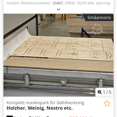
maskin-/fordonsnummer:
23467
, Effekt: 25/35 kVA, styrning
SIEMENS Simatic HMI, bestående av: 1 tippanordning för
spåntransportvagnar, ELIAS ENGINEERING, lastkapacitet:
Småannons
500 kg, 1 skrotkvarn ELIAS ENGINEERING FS 600, 1
förrengöring ELIAS ENGINEERING KSS-RA, 1 efterrengöring
ELIAS ENGINEERING 23468-4, 1 lagringstank ELIAS
ENGINEERING 23468-6, 1 spånfördelningsanordning ELIAS
ENGINEERING TTS 600, lastkapacitet: 150 kg, med
skensystem, styrning och stålhölje. Dcjdezqy R Uopfx An
Uek
1
/
5
Komplett maskinpark för lådtillverkning
Holzher, Weinig, Nestro etc.