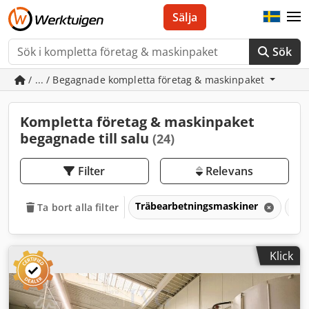
Sälja
Sök
/ ... / Begagnade kompletta företag & maskinpaket
Kompletta företag & maskinpaket
begagnade till salu
(24)
Filter
Relevans
Träbearbetningsmaskiner
Kom
Ta bort alla filter
Klick