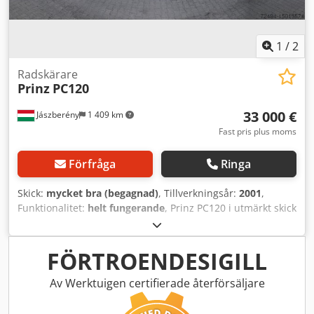
1
/
2
Radskärare
Prinz
PC120
33 000 €
Jászberény
1 409 km
Fast pris plus moms
Förfråga
Ringa
Skick:
mycket bra (begagnad)
, Tillverkningsår:
2001
,
Funktionalitet:
helt fungerande
, Prinz PC120 i utmärkt skick
till salu. 12 m kaplängd, kapmått 120x120 cm. 12 kW
huvudmotor. 6 programmerbara mallar. Automatisk
måttinställning. Dcsdpfx Aormiy Ajn Ujk
FÖRTROENDESIGILL
Av Werktuigen certifierade återförsäljare