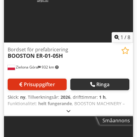
1
/
8
Bordset för prefabricering
BOOSTON
ER-01-05H
Zielona Góra
932 km
Prisuppgifter
Ringa
Skick:
ny
, Tillverkningsår:
2026
, drifttimmar:
1 h
,
Funktionalitet:
helt fungerande
, BOOSTON MACHINERY –
Tillverkare av maskiner och utrustning för prefabricering
av ramhus. Vi presenterar ett set monteringsbord
Småannons
bestående av modellen ER-01H + ER-05H – En
produktionslinje med ett mobilt avlastningsbord utrustat
med hjul för att optimera utrymmet i produktionsmiljön.