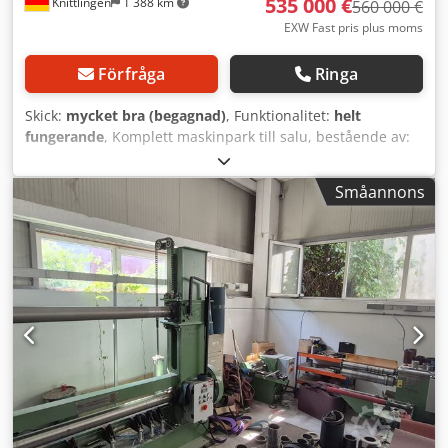
535 000 €
Knittlingen
1 388 km
560 000 €
EXW Fast pris plus moms
Förfråga
Ringa
Skick:
mycket bra (begagnad)
, Funktionalitet:
helt
fungerande
, Komplett maskinpark till salu, bestående av:
Holzher maskinpark, i nyskick (i drift sedan 06/2024),
bestående av: Tectra 6120 Dynamic, såg med tryckbalk
Småannons
Automatisk plattlager Storemaster 5110 (ca 12x18 m)
Evolution 7450, vertikal bearbetningscenter Nextec 7705,
bearbetningscenter för nesting Weinig Dimter Opticut S60,
optimerande kapmaskin (år 2009) inkl. avfallsband (ny, i
drift sedan 06/2024) Nestro utsug (i drift sedan 06/2024),
bestående av: Filtertorn 11 kW + 7,5 kW (15 000 m³/h)
Brikettpress Shredder/flismaskin Rördragning till alla
maskiner, diverse rördiameter Mobil utsugsenhet Holzkraft
RLA160 2 x mobila utsugsenheter ASA2553 eller liknande
Dodezh Hw Aepfx An Ujck 2 x Renner-kompressorer, 7,5 kW
vardera (varav 1 ny, i drift sedan 06/2024) 1 x Ayen,
hålborrmaskin, specialtillverkad, med 2,5 m anslagslinje 1