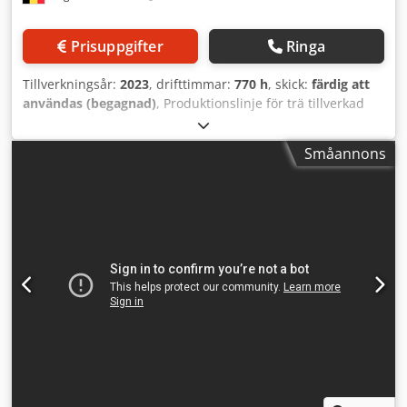
Prisuppgifter
Ringa
Tillverkningsår:
2023
, drifttimmar:
770 h
, skick:
färdig att
användas (begagnad)
, Produktionslinje för trä tillverkad
2023. Denna ISM ATM-01 är en specialtillverkad automatisk
produktionslinje avsedd för helautomatisk tillverkning av
Småannons
trädgårdsskärmar av trä från enskilda plankor. Den har
automatisk utmatning och stapling av färdiga skärmar,
lutande staplar för effektiv bearbetning och är justerbar
för fem olika skärmtyper. Om du är ute efter att få
högkvalitativ träbearbetningskapacitet, överväg ISM ATM-
01-maskinen som vi har till salu. Kontakta oss för mer
information. Dsdpfxjy Am Awe An Usck • Typ av produkt:
Automatisk produktionslinje för trädgårdsskärmar av trä
(skräddarsydda) • Process: Manuell lastning av plankor och
mellanliggande lameller i magasin; helautomatisk
produktion därefter • Funktioner: • Automatisk utmatning
och stapling av färdiga skärmar • Tippbara staplar för
effektiv bearbetning • Justerbar för 5 olika typer av siktar •