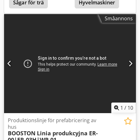
bearbetningslinjen ◦ tvärgående kedjetransportör ◦
Sågar för trä
Hyvelmaskiner
nivåer • Pressområde: 1400 x 2800 mm Ytterligare
rullbana • bandsågsslipmaskin – ALIX AF 518 • damm- och
utrustning • Automatiskt Bürkle-matningssystem (för
spånutsugningssystem – VENTIL VENETA modell PF/JET,
Småannons
pressen) • Bürkle borttagningsanordning (för pressen) •
utformat för linjen
Panelställ • Tillverkare: Robering • Modell: Dexion P90 Plus
• Tillverkningsår: 2021 • Tekniska specifikationer: • 8 stolpar
• Höjd: ca 6000 mm Dedpfx Ansy Dutme Ujck • Max. tillåten
belastning på hyllan 3000 kg • 2x Tippbara behållare •
Tillverkare: Bauer • Modell: WU-R1500 • Tillverkningsår:
1998 • Tekniska specifikationer: • Kapacitet: 1,5 m³ • Igelkott
buffert • Tekniska specifikationer:: • Solid stålkonstruktion •
Cirka 200 individuella fack • KRAFT lagrings- och
transportsystem • Rullbana för transport: • Rullbredd: 1000
mm • Total längd: ca 120 löpmeter • 3 automatiska
tvärförflyttningsvagnar (byggda 2018): • Rullbredd: ca 1400
mm • Överföringslängd: ca 2900 mm
1
/
10
Produktionslinje för prefabricering av
hus
BOOSTON
Linia produkcyjna ER-
00|ER-03H|WP-01