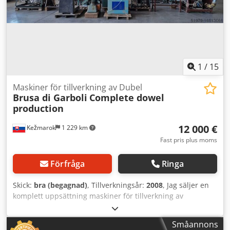
1
/
15
Maskiner för tillverkning av Dubel
Brusa di Garboli
Complete dowel
production
12 000 €
Kežmarok
1 229 km
Fast pris plus moms
Förfråga
Ringa
Skick:
bra (begagnad)
, Tillverkningsår:
2008
, Jag säljer en
komplett uppsättning maskiner för tillverkning av
trädubbar. Tillverkningsår: 1993–2008 Brusa di Garboli
TA30 Dedot I U Amopfx An Uock L. Loser AA200
Småannons
Fräsmaskiner Kapmaskiner med matning Cylindriska