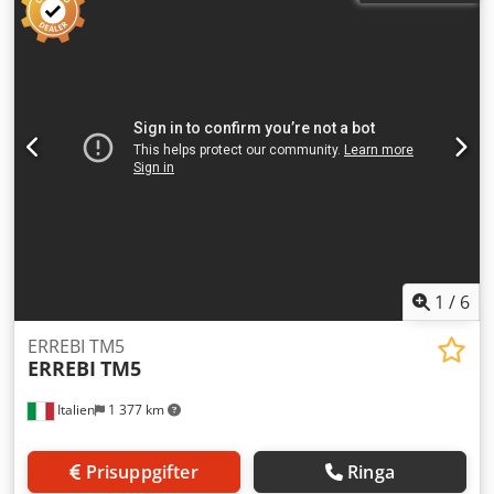
slipmaskiner Totalt 10 maskiner. Lämpliga för dubbar med
diameter 6, 8, 10, 12 och 16 mm. Mycket gott skick.
Omedelbart tillgängliga.
1
/
6
ERREBI TM5
ERREBI
TM5
Italien
1 377 km
Prisuppgifter
Ringa