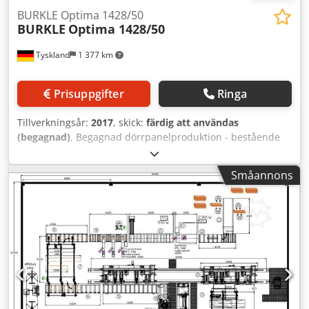
BURKLE Optima 1428/50
BURKLE
Optima 1428/50
Tyskland
1 377 km
Prisuppgifter
Ringa
Tillverkningsår:
2017
, skick:
färdig att användas
(begagnad)
, Begagnad dörrpanelproduktion - bestående
av: Double-End Profiler Brand: Kraft Tekniska
specifikationer - 2 saxlyftbord - 2 vakuumgripdon -
Småannons
Matarrullbana med bandtransportör - Nytt Siemens
touchkontrollsystem 13 rullbanesektioner Varumärke: Kraft
Tekniska specifikationer - Drivna ca: Kraft Tekniska
specifikationer - Eldrivna, ca 3000 mm vardera Kontinuerlig
Inlay Speciell inlaylinje Portallastare Varumärke: Kraft
Tillverkningsår: 2023 Tekniska specifikationer - För
separering, uppriktning och placering av HPL
Limapplikator Varumärke: Bürkle Tillverkningsår: 1990
Limapplikator Varumärke: Kuper Tillverkningsår: 2018