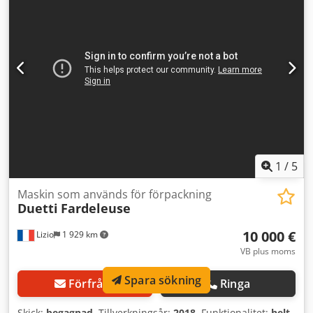
portalmaskin för stapling. Perfekt för optimerad
träproduktion, vilket garanterar effektiv hantering och hög
precision. Överväg möjligheten att köpa denna HOMAG
WEEKE industriella produktionslinje. Kontakta oss för mer
information om denna maskin. Applikationstyper Dedpfx
Anox D Dq Sj Ujck Komplett produktion
1
/
5
Maskin som används för förpackning
Duetti
Fardeleuse
10 000 €
Lizio
1 929 km
VB plus moms
Spara sökning
Förfråga
Ringa
Skick:
begagnad
, Tillverkningsår:
2018
, Funktionalitet:
helt