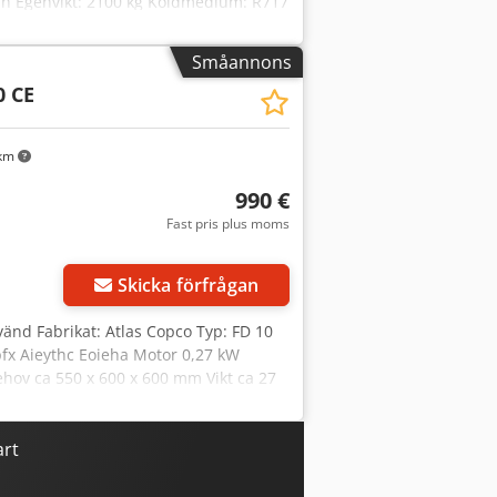
m³/h Egenvikt: 2100 kg Köldmedium: R717
e 2400 l, tillverkningsår 2019, NH3 /
ss VLT med 132 kW 2 köldmediepumpar,
Småannons
, 400004928, Csdpfx Aisk Sgwajieha
0 CE
, serienr. 2166, stålplattform,
 km
990 €
Fast pris plus moms
Skicka förfrågan
vänd Fabrikat: Atlas Copco Typ: FD 10
fx Aieythc Eoieha Motor 0,27 kW
behov ca 550 x 600 x 600 mm Vikt ca 27
as i befintligt skick enligt besiktning,
art