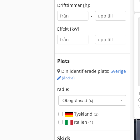
Drifttimmar [h]:
-
Effekt [kW]:
-
Plats
Din identifierade plats:
Sverige
(ändra)
radie:
Obegränsad
(4)
Tyskland
(3)
Italien
(1)
Skick