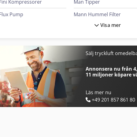
Fini Kompressorer
Man Tipper
Flux Pump
Mann Hummel Filter
Visa mer
Heidenreich & Harbeck Maskiner För Djuphålsborrning
Mark Kompressorer
Hp Skrivare
Mercedes Benz Tipper
Ingersoll Rand Kompressorer
Scania Tipper
Sälj tryckluft omedelb
Kaeser Controller
Schneider Controller
Annonsera nu från 4,
11 miljoner köpare
vä
Läs mer nu
+49 201 857 861 80