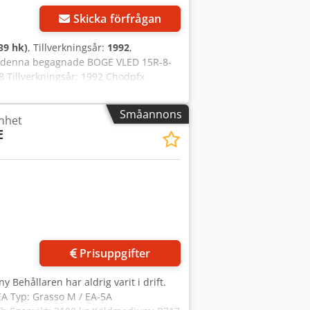
Skicka förfrågan
39 hk)
, Tillverkningsår:
1992
,
er denna begagnade BOGE VLED 15R-8-
8 Tillverkningsår: 1992 Chodpfx
vudrotorn: 4405 min⁻¹ Drivningseffekt:
 inte att kontakta oss via meddelande
Småannons
nhet
E
Prisuppgifter
ny Behållaren har aldrig varit i drift.
GEA Typ: Grasso M / EA-5A