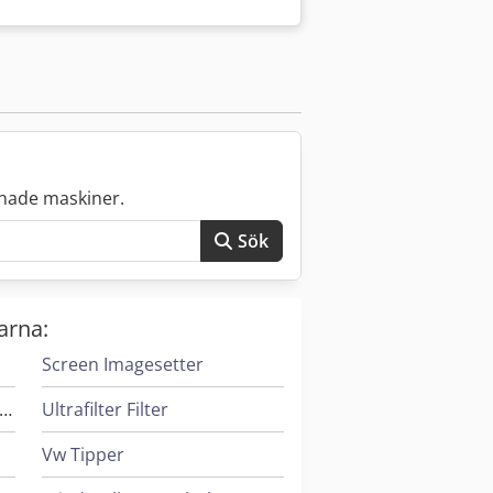
nade maskiner.
Sök
arna:
Screen Imagesetter
eif & Lorentz Spridare För Lim
Ultrafilter Filter
Vw Tipper