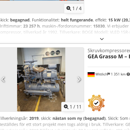
1
/
4
Skick:
begagnad
, Funktionalitet:
helt fungerande
, effekt:
15 kW (20,
drifttimmar:
23 257 h
, maskin-/fordonsnummer:
15030
, Vi erbjud
kompressor, tillverkad år 1992. Tillverkare: BOGE Modell: VLED 15R-
Aezqpk Reiioa Volymflöde: 1268 m³/min Sluttryck: 13 bar Varvtal, hu
15 kW Om du har några frågor eller behöver mer information, tveka
Skruvkompressore
eller telefon.
GEA
Grasso M – 
Wittlich
1 351 km
1
/
11
Tillverkningsår:
2019
, skick:
nästan som ny (begagnad)
, Skick: Som 
Beställdes för ett stort projekt men togs aldrig i bruk. Tillverkare: 