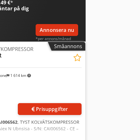
49 €
*
ntar på dig
Annonsera nu
*per annons/månad
Småannons
VKOMPRESSOR
R
sone
1 614 km
r bilder
Prisuppgifter
I006562
, TYST KOLVÄTSKOMPRESSOR
ex N Ubnsisa - S/N: CAI006562 - CE –