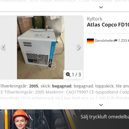
Tillverkningsår: 2019 Tillåtet arbetstryck: 22 bar Volymflöde: 490 
Mått: 2.200 x 1.180 x 1.940 mm Inkluderar: AROBA separator-behållar
olja 14,3 bar; -1 / +13 bar; -40 / +50°C Frekvensomriktare: Danfo
Kyltork
fabrikat Hermetic, typ AGX-3.0, årsmodell 2019, serienr. 400004929
Atlas Copco
FD1
Säkerhetsventil, medium NH3, fabrikat AMG-Pesch, typ BR16-SAF33NC
galvaniserad
Gerolzhofen
1 253
1
/
3
Tillverkningsår:
2005
, skick:
begagnad
, begagnad, toppskick, lite an
CE Tillverkningsår: 2005 Maskinnr: CAQ179997 CE-typgodkänd Codp
Volymflöde 10 l/s Arbetstryck 14,5 bar Nytt pris ca 2.200 EUR Plats
kg Lagerort: 97447 Gerolzhofen, fritt lastat, utan emballage Överlämn
utan garanti eller ansvar
Sälj tryckluft omedelb