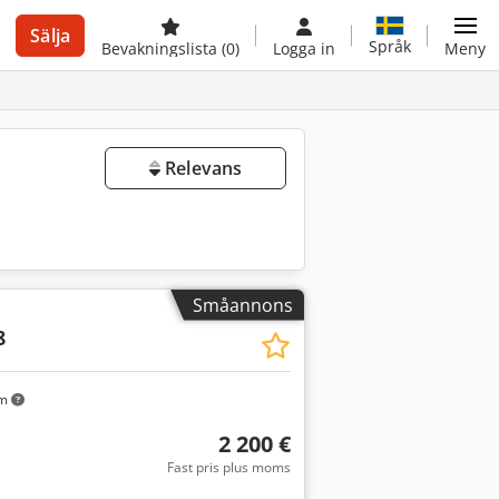
Sälja
Språk
Bevakningslista
(0)
Logga in
Meny
Relevans
Småannons
8
km
2 200 €
Fast pris plus moms