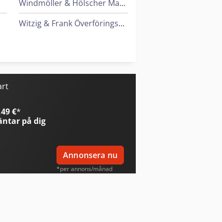
Windmöller & Hölscher Maskiner För Påsar
Witzig & Frank Överföringsmaskiner
Wolf Filter
Zander Filter
art
49 €
*
ntar på dig
Annonsera nu
*per annons/månad