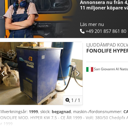
Annonsera nu från 4,
11 miljoner köpare
vä
Läs mer nu
+49 201 857 861 80
LJUDDÄMPAD KOL
FONOLIFE
HYPE
San Giovanni Al Nati
Begär fle
1
/
1
Tillverkningsår:
1999
, skick:
begagnad
, maskin-/fordonsnummer:
CA
FONOLIFE MOD. HYPER KW 7.5 - CE ÅR 1999 - Volt: 380/50 Chedpfx Ai
år 1999