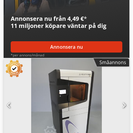
Annonsera nu från 4,49 €
*
11 miljoner köpare
väntar på dig
Annonsera nu
*per annons/månad
Småannons