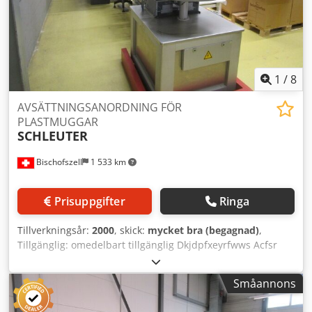
79 dB (A) Motordata: 7,5 kW, 2930 rpm, 400/690 V, 50 Hz, IP
55 ISO-klass F, B3, KKL
1
/
8
AVSÄTTNINGSANORDNING FÖR
PLASTMUGGAR
SCHLEUTER
Bischofszell
1 533 km
Prisuppgifter
Ringa
Tillverkningsår:
2000
, skick:
mycket bra (begagnad)
,
Tillgänglig: omedelbart tillgänglig Dkjdpfxeyrfwws Acfsr
Småannons