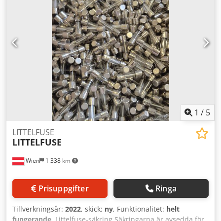
Bullernivå: Ljudtrycksnivå: 80 dB(A) Dimensioner: - Längd:
ca 3 920 mm - Bredd: ca 3 400 mm - Höjd: ca 3 500 mm -
Vikt: totalt ca 1 500 kg Lackering: - Grundstativ kiseldgrå:
RAL 7032 - Tvärstrukturer kiseldgrå: RAL 7032 - Rörliga
delar kiseldgrå: RAL 7032 - Elskåp ljusgrå: RAL 7035 Typ:
Fill 5-axellig CFK-beskärningsanläggning Typ: SM - 03 Skick:
begagnad / used Leveransinnehåll: (se bild) (Ändringar och
fel i tekniska data, reservation för ändringar!) Vid
ytterligare frågor svarar vi gärna på telefon.
1
/
5
LITTELFUSE
LITTELFUSE
Wien
1 338 km
Prisuppgifter
Ringa
Tillverkningsår:
2022
, skick:
ny
, Funktionalitet:
helt
fungerande
, Littelfuse-säkring Säkringarna är avsedda för