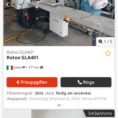
Hastigheten på skärmotorn och transportbandet kan
steglöst regleras med hjälp av frekvensomriktare. Större
mattstycken matas manuellt under passagen. Skärbredd
50 mm.
1
/
5
Rotox GLA401
Rotox
GLA401
Italien
1 377 km
Prisuppgifter
Ringa
Tillverkningsår:
2024
, skick:
färdig att användas
(begagnad)
, Glaslistsåg tillverkad år 2024. Denna ROTOX
GLA 401 möjliggör samtidig kapning av 4 glaslister i 45°-
vinkel samt fräsning av fästhål. Den är utrustad med
Småannons
pneumatisk materialklämning och ett elektriskt låsbart