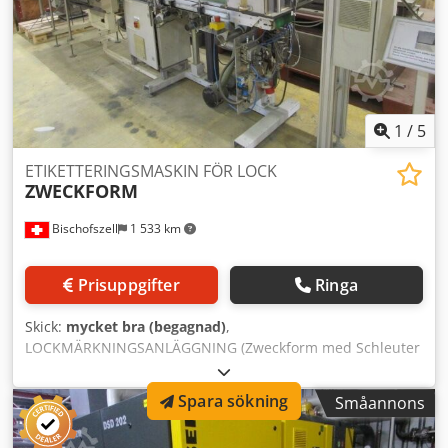
1
/
5
ETIKETTERINGSMASKIN FÖR LOCK
ZWECKFORM
Bischofszell
1 533 km
Prisuppgifter
Ringa
Skick:
mycket bra (begagnad)
,
LOCKMÄRKNINGSANLÄGGNING (Zweckform med Schleuter
etikettdispenser) År: ca. 1990 Kapacitet: 100 bägare/lock
per minut Utrustning / ytterligare information: Består av:
Spara sökning
Småannons
Dodpfx Acsn D E Hpofskr - Avstaplare - Märkningsenhet -
Påstaplare