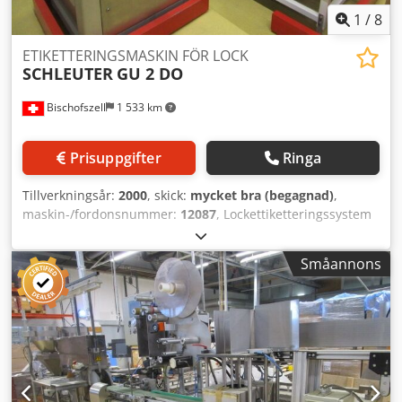
1
/
8
ETIKETTERINGSMASKIN FÖR LOCK
SCHLEUTER
GU 2 DO
Bischofszell
1 533 km
Prisuppgifter
Ringa
Tillverkningsår:
2000
, skick:
mycket bra (begagnad)
,
maskin-/fordonsnummer:
12087
, Lockettiketteringssystem
Schleuter GU 2 DO med 2x skedinläggningsstationer
Kapacitet: 90 lock per minut (sked insatt diagonalt)
Småannons
Dkodpfx Acjn Awndefer Består av: - Avstaplare - 2x
skedinläggningsstationer - Etiketteringsenhet -
Utläggningsstation