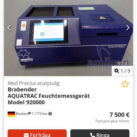
1
/
9
Med Precisa analysvåg
Brabender
AQUATRAC
Feuchtemessgerät
Model 920000
7 500 €
Borken
1 173 km
Fast pris plus moms
Förfråga
Ringa