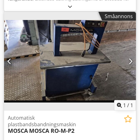
en spänning på 250 VAC. Dodszl R Exspfx Acfekr 10 st –
pris 5 €
Småannons
1
/
1
Automatisk
plastbandsbandningsmaskin
MOSCA
MOSCA RO-M-P2