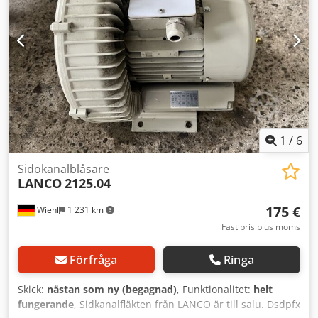
markeringspenna. Grundläggande specifikationer: -
Bordbredd: 3200 mm Dedpfx Aoxcvt Ajcfjkr - Märkeffekt: 8
kW - Matningsspänning: 400 V - Maximal rullbredd: 800
mm - Upprullare för material med automatisk
riktkorrigering - Tillverkarens programvara för
mönsterkonstruktion - Sugfläkt för att hålla materialet på
arbetsbordet Maskinen är fullt fungerande och tillverkaren
erbjuder fortfarande service- och support. Maskinen är
fortfarande ansluten till ström och i drift.
1
/
6
Sidokanalblåsare
LANCO
2125.04
175 €
Wiehl
1 231 km
Fast pris plus moms
Förfråga
Ringa
Skick:
nästan som ny (begagnad)
, Funktionalitet:
helt
fungerande
, Sidkanalfläkten från LANCO är till salu. Dsdpfx