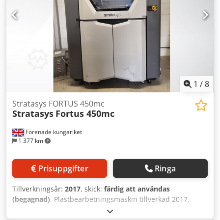
arbetskammare (max): 180°C (aktiv uppvärmning)
Temperatur i filamentkammare (max): 50°C Skick:
begagnad / used Leveransomfattning: (se bilder) Vikt: 350
kg Dsdpfx Acszg Tzlsfjkr (Ändringar och fel i de tekniska
uppgifterna förbehålles!) För ytterligare frågor är ni
välkomna att kontakta oss per telefon.
1
/
8
Stratasys FORTUS 450mc
Stratasys
Fortus 450mc
Förenade kungariket
1 377 km
Prisuppgifter
Ringa
Tillverkningsår:
2017
, skick:
färdig att användas
(begagnad)
, Plastbearbetningsmaskin tillverkad 2017.
Denna Stratasys Fortus 450mc är utrustad med ett vanligt
skrivhuvud och ett extra, fullt fungerande Nylon CF-