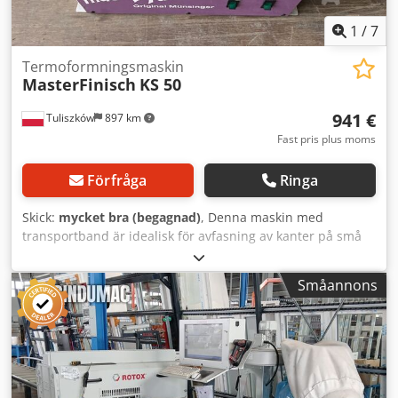
1
/
7
Termoformningsmaskin
MasterFinisch
KS 50
941 €
Tuliszków
897 km
Fast pris plus moms
Förfråga
Ringa
Skick:
mycket bra (begagnad)
, Denna maskin med
transportband är idealisk för avfasning av kanter på små
mattprover. Schema K-50 Den centrala komponenten i
kantfasningsmaskinen KS 50 är vår skärenhet SE 50.
Småannons
Maskinen är konstruerad med justerbar vinkel från 0° till
60°. Skärdjupet kan justeras från 2 mm till 22 mm.
Styrplattan för mattprover kan enkelt och steglöst justeras
från 20 mm till 210 mm. Snabba och enkla inställningar
kan göras genom att lossa låsspaket. Transportbandet
drivs av en trefasmotor. Djdpeud Dqkofx Acfekr