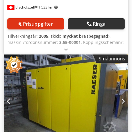
Bischofszell
1 533 km
Prisuppgifter
Ringa
Tillverkningsår:
2005
, skick:
mycket bra (begagnad)
,
maskin-/fordonsnummer:
3.65-00001
, Kopplingsschemanr:
8.62-00001 Utrustning / ytterligare information: Består av: -
Inmatningsband Dksdpfopr Ut Nsx Acfsr -Maskin -
Småannons
Räkningsstation -Utmatningsband