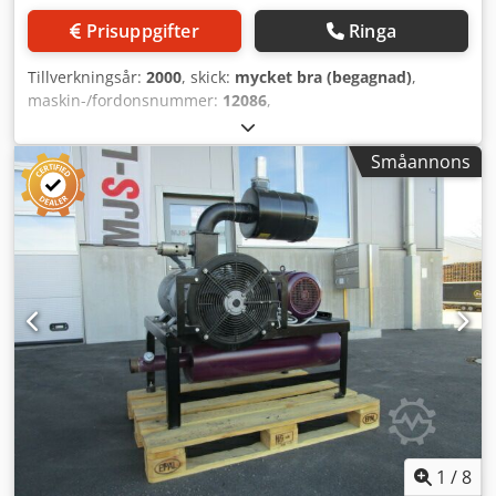
Prisuppgifter
Ringa
Tillverkningsår:
2000
, skick:
mycket bra (begagnad)
,
maskin-/fordonsnummer:
12086
,
LOCKETIKETTERINGSSYSTEM SCHLEUTER GU 2 DU
(RUNDBORD) MED SKEDINMATNINGSENHET RNA SRC-N-
Småannons
630-1R Kapacitet: 60 lock per minut. Består av: - Avstaplare
- Skedinmatningsstation - Etiketteringsmaskin - Påstaplare
Dkedpon Awh Uefx Acfjr
1
/
8