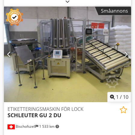
Asv T Uzkjcfekr Bultmönster för fästplatta: 260 mm x 115
mm 220 mbar 210 m3/h Varvtal: 2850 RPM 1,5 kW
Småannons
1
/
10
ETIKETTERINGSMASKIN FÖR LOCK
SCHLEUTER
GU 2 DU
Bischofszell
1 533 km