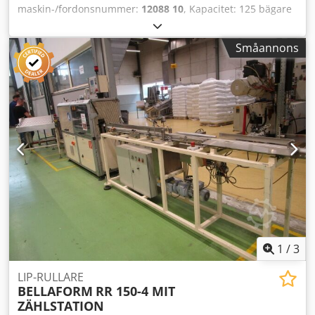
maskin-/fordonsnummer:
12088 10
, Kapacitet: 125 bägare
per minut (brutto) Består av: - Avstaplare - Etikettapplikator
för botten - Sidetikettapplikator 1 + 2 och 3 + 4 - Station för
Småannons
fastklistring av sidetiketter (påstrykarsystem) -
Kontrollstation med kameraövervakning - Påstaplare med
räknare - Utmatningsband för färdig produkt Dkodpfx Aon
D Hczecfor Maskinen kan även etikettera runda bägare
(160–180°, runt om). Bägarhöjd: 120–130 mm
1
/
3
LIP-RULLARE
BELLAFORM
RR 150-4 MIT
ZÄHLSTATION