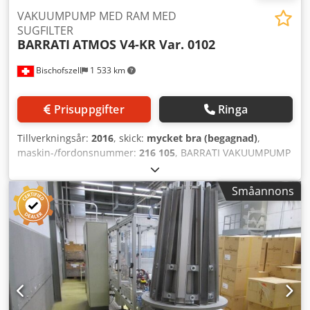
VAKUUMPUMP MED RAM MED
SUGFILTER
BARRATI
ATMOS V4-KR Var. 0102
Bischofszell
1 533 km
Prisuppgifter
Ringa
Tillverkningsår:
2016
, skick:
mycket bra (begagnad)
,
maskin-/fordonsnummer:
216 105
, BARRATI VAKUUMPUMP
MED STATIV MED SUGFILTER OCH LJUDDÄMPARE
Utrustning / ytterligare information: Rootsblåsare absolut
Småannons
olje- och slitagefri kompression, luftkyld, kilremsdrift med
spännslidskenor samt remskydd och tvåstegs
avluftsljuddämpare Inklusive följande tillbehör: -
Vakuumbegränsningsventil -Finfilter för sug, 3” -
Anslutningsstos invändig gänga 3” -Rörfjädermanometer
-1..0 bar, fylld med glycerin Dkedpfx Aohqmghscfor -
Drivmotor Blåsardata: Max. undertryck: 500 mbar, abs.
Sugvolym: 440 m3/h Blåsarvarvtal: 2920 rpm Ljudnivå: ca