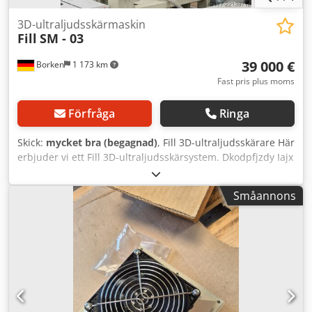
material • Byggark: 4 ULTEM, 8 ABS, 7 Nylon CF
3D-ultraljudsskärmaskin
Fill
SM - 03
39 000 €
Borken
1 173 km
Fast pris plus moms
Förfråga
Ringa
Skick:
mycket bra (begagnad)
, Fill 3D-ultraljudsskärare Här
erbjuder vi ett Fill 3D-ultraljudsskärsystem. Dkodpfjzdy Iajx
Acfor Fill 3D-ULTRALJUDSSKÄRARE 3D-ULTRASONIC CUTTER
Fill 3D-ultraljudsskärare möjliggör tredimensionell
Småannons
konturbeskärning av fiberförstärkta plaster med hjälp av
ultraljudsaktiverade skärsystem. Dina fördelar: -
Ergonomisk inmatning och avlastning - Enkel skapande av
beskärningsprogram (NC-styrning) - Platsbesparande
anläggningskoncept (alternativ till robot) - Hög
repeterbarhet - Hög processäkerhet - Enkel och snabb
verktygsbyte - Möjlig integrering i en övergripande
processkedja Principen: Det linjära axelportalsystemet