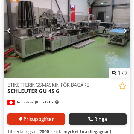
1
/
7
ETIKETTERINGSMASKIN FÖR BÄGARE
SCHLEUTER
GU 4S 6
Bischofszell
1 533 km
Prisuppgifter
Ringa
Tillverkningsår:
2000
, skick:
mycket bra (begagnad)
,