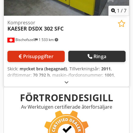
1
/
7
Kompressor
KAESER
DSDX 302 SFC
Bischofszell
1 533 km
Prisuppgifter
Ringa
Skick:
mycket bra (begagnad)
, Tillverkningsår:
2011
,
drifttimmar:
70 792 h
, maskin-/fordonsnummer:
1001
,
Artikelnummer: DSDX.2C Utrustning / ytterligare uppgifter:
Dodpfx Acoyhpppofjkr Kompressorn är vattenkyld och har
värmeåtervinning. Märkeffekt: 160,0 kW Motorvarvtal: 1500
FÖRTROENDESIGILL
varv/min Max. driftövertryck: 8,5 bar
Omgivningstemperatur: 3°C/45°C
Av Werktuigen certifierade återförsäljare