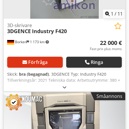
1
/
11
3D-skrivare
3DGENCE
Industry F420
22 000 €
Borken
1 173 km
Fast pris plus moms
Förfråga
Ringa
Skick:
bra (begagnad)
, 3DGENCE Typ: Industry F420
Tillverkningsår: 2021 Tekniska data: Arbetsutrymme: 380 ×
380 × 420 mm (60 648 cm³) Yttermått (BxDxH): 900 mm x
950 mm x 1950 mm Utskriftssystem: Dubbel extruder
Småannons
utrustad med rengöringssystem Filamentdiameter: 1,75
mm Utskriftsmaterial: PLA, ABS, ASA, PA6/69, PC, ULTEM™
filament, PEEK Stödmaterial: vattenlösligt stödmaterial
ESM-10, HIPS Filamentkammare: 4 platser för filament med
automatiskt bytesystem Temperatur på printhuvud (max):
500°C Temperatur på byggplatta (max): 180°C Temperatur i