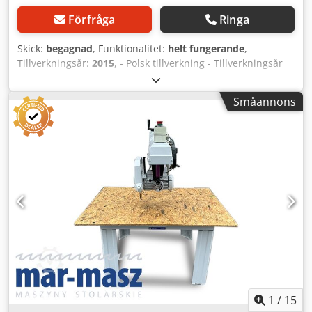
Förfråga
Ringa
Skick:
begagnad
, Funktionalitet:
helt fungerande
,
Tillverkningsår:
2015
, - Polsk tillverkning - Tillverkningsår
2015 - DTR, CE - Elektrisk inställning av klingavstånd
TEKNISKA DATA: - Såghöjd: 60 mm - Klingdiameter: 250 -
Småannons
350 mm - Antal sågar: 2 st - Max. sågbredd: 700 mm - Min.
sågbredd: 90 mm - Max. klingavstånd: 460 mm - Matning
regleras via frekvensomriktare Credjw H Rdajpfx An Eof -
Justerbar matningshastighet: 0 - 40 m/min - Motoreffekt: 2
x 4,7 kW - Matningsmotoreffekt: 0,75 kW - Motoreffekt för
klingavstånd: 0,12 kW - Effektbehov: 11,5 kW -
Rullbordslängd: 2 x 240 cm - Rullbordsbredd: 460 mm -
Anslutningsdiameter: 160 mm - Transportmått (l/b/h): 200 /
200 / 140 cm - Vikt ~ 1000 kg
1
/
15