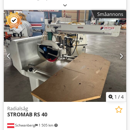
som möjliggör genomskjutning av arbetsstycket
Fullautomatiskt styrsystem med intermittent drift
Småannons
Borraggregat justerbart i höjdled Sågdiameter: Min: 70
mm Max: 305 mm Djup: Max. 40 mm Max. 2 skivor/snitt
Centrumhål: 7–10 mm Centrumborrning möjlig: 15–35 mm
Borrmotor BM 602 Maskincykeltider: Bok: Diameter 220
mm, djup 40 mm 40 sek. Plywood: Diameter 220 mm, djup
40 mm 20 sek. Spånskiva: Diameter 350 mm med borrning
D: 35 mm 30 sek. Cjdoyy St Aepfx An Eerf Plats: från lager
54634 Bitburg - omedelbart tillgänglig -
1
/
4
Radialsåg
STROMAB
RS 40
Schwanberg
1 505 km