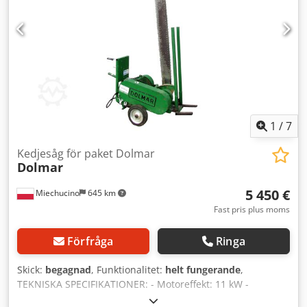
1
/
7
Kedjesåg för paket Dolmar
Dolmar
5 450 €
Miechucino
645 km
Fast pris plus moms
Förfråga
Ringa
Skick:
begagnad
, Funktionalitet:
helt fungerande
,
TEKNISKA SPECIFIKATIONER: - Motoreffekt: 11 kW -
Skenlängd: 1700 mm - Kedjesmörjning Csdew Iqflopfx An