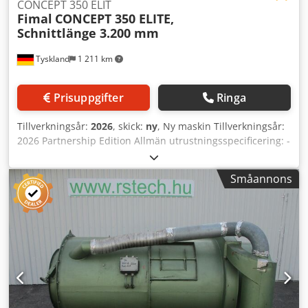
CONCEPT 350 ELIT
Fimal
CONCEPT 350 ELITE,
Schnittlänge 3.200 mm
Tyskland
1 211 km
Prisuppgifter
Ringa
Tillverkningsår:
2026
, skick:
ny
, Ny maskin Tillverkningsår:
2026 Partnership Edition Allmän utrustningsspecificering: -
Aluminium bord för maskin och tillbehör - Sågaggregat
med lutning upp till 46° - Pressbalk inklusive LED-
Småannons
belysning med 3 olika statusfärger: VIT: Maskinen i viloläge
RÖD: Pressbalken sänks eller nödstoppsfunktion BLÅ:
Sågaggregatet förflyttas, flexibelt användbart stödbord
1.000 x 500 mm - Förskärarsystem via huvudsågbladet
(medstyrd) - Automatisk verkstycksdetektion för
minimerade förflyttningsvägar - Mobil och höjdjusterbar
manöverpanel inklusive: Sågbladsställ, mallhållare,
nödstoppsknapp, startknapp, väljare för
spår-/rift-/sågfunktioner, vridreglage för