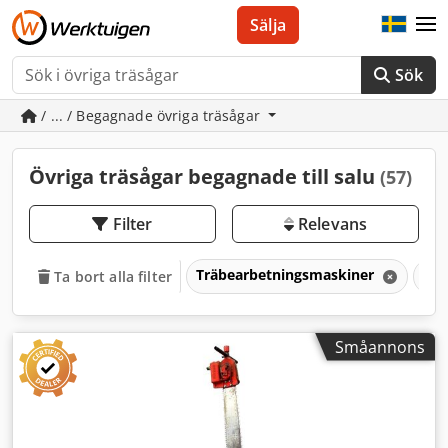
Sälja
Sök
/ ... / Begagnade övriga träsågar
Övriga träsågar begagnade till salu
(57)
Filter
Relevans
Träbearbetningsmaskiner
Såg
Ta bort alla filter
Småannons