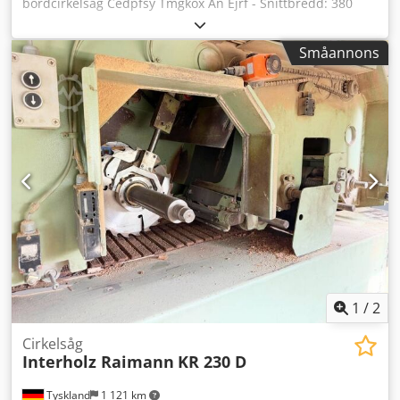
bordcirkelsåg Cedpfsy Tmgkox An Ejrf - Snittbredd: 380
mm - Snitthöjd: 85/40 mm - Vikt: ca 50 kg - Lutnings- och
svängbar
Småannons
1
/
2
Cirkelsåg
Interholz Raimann
KR 230 D
Tyskland
1 121 km