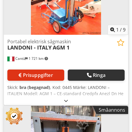
1
/
9
Portabel elektrisk sågmaskin
LANDONI - ITALY
AGM 1
Cantù
1 721 km
Prisuppgifter
Ringa
Skick:
bra (begagnad)
, Kod: 0445 Märke: LANDONI –
ITALIEN Modell: AGM 1 – CE-standard Credpfx Anezl Dn He
Eef Portabel elektrisk såg för att kapa och dela upp virke
och stockar – CE-standard Denna kapmaskin är även
Småannons
lämplig för att skära pappersrullar med en speciell Widia-
kedja, samt för att skära plastblock eller -rör. Tekniska
data: Raktandad kedja av DLC-typ med delning 1 tum
Kedjesträckare för automatisk kedjesträckning