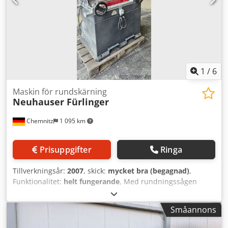
1
/
6
Maskin för rundskärning
Neuhauser Fürlinger
Chemnitz
1 095 km
Prisuppgifter
Ringa
Tillverkningsår:
2007
, skick:
mycket bra (begagnad)
,
Funktionalitet:
helt fungerande
, Med rundningssågen
sågas genomgående hål i träet, avsedda för
sammanfogning av flera trästycken. Crsdey Tmywspfx An
Småannons
Esf