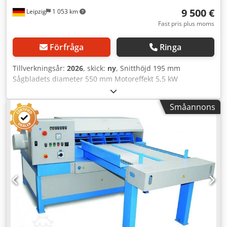
9 500 €
Leipzig
1 053 km
Fast pris plus moms
Förfråga
Ringa
Tillverkningsår:
2026
, skick:
ny
, Snitthöjd 195 mm
Sågbladets diameter 550 mm Motoreffekt 5,5 kW
Radialarmsåg MAGGI BEST 1250 S - Maximal snitthöjd: 90°
195 mm - Maximal snitthöjd: 45° 115 mm - Maximal
Småannons
snittbredd: 20 x 1140 mm - Maximal snittbredd: 200 x 970
mm - Sågbladets diameter: 550 mm - Motoreffekt: 5,5 kW /
400 V - Varvtal: 2800 varv/min - Arbetsbord: 1290 x 2400
mm - Motorbroms - Utsugs kåpa - CE-märkning - Mått (L =
2400 x B = 1100 x H = 1250 mm) - Vikt: 285 kg - HM-sågblad
550 x 4,8 x 30 mm Z 64: 242,00 EUR Csdpfx Asyk Iaxjn Ejrf