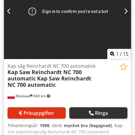
Kommentarer:
1
/
15
Kap såg Reinchardt NC 700 automatisk
Kap Saw Reinchardt NC 700
automatic
Kap Saw Reinchardt
NC 700 automatic
Kłodawa
849 km
Prisuppgifter
Ringa
Tillverkningsår:
1998
, skick:
mycket bra (begagnad)
, Kap-
och avkortningssåg Reinchardt NC 700 automatisk