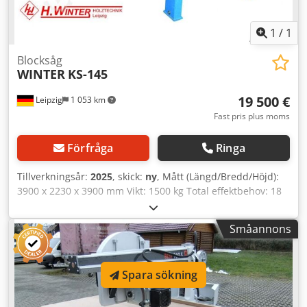
1
/
1
Blocksåg
WINTER
KS-145
19 500 €
Leipzig
1 053 km
Fast pris plus moms
Förfråga
Ringa
Tillverkningsår:
2025
, skick:
ny
, Mått (Längd/Bredd/Höjd):
3900 x 2230 x 3900 mm Vikt: 1500 kg Total effektbehov: 18
kW Blocksåg KS-145 - Max. materiallängd: 1250 mm - Min. /
Max. materialbredd: 70-145 mm - Max. materialhöjd: 160
Småannons
mm - Kapacitet: styck/minut - Motor: 18,0 kW - Spänning:
400 V / 50 Hz - Sågblad: max. 10 stycken -
Transportbandsbredd: 1300 mm - Mått: L=3900 mm,
Spara sökning
B=2230 mm, H=3900 mm - Vikt: 1500 kg Csdovz Hnlspfx An
Ejrf