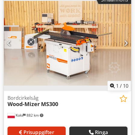
exklusive moms. Moms/marginalbeskattning: Moms kan
dras av för företag. Leverans och inbyte är möjligt när som
helst för alla produkter inom industrin. Yorick Diebels
1
/
10
Bordcirkelsåg
Wood-Mizer
MS300
Koło
882 km
Prisuppgifter
Ringa