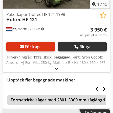
1
/
15
Paketkapar Holtec HF 121 1998
Holtec
HF 121
3 950 €
Wijchen
1 221 km
Fast pris plus moms
Förfråga
Ringa
Tillverkningsår:
1998
, skick:
begagnad
, Färg: Grön Codpfx
Anezrur Aj Esrf Vikt: 250 kg Mått (L x B x H): 180 x 110 x 267
cm - Tillverkningsår: 1998 - Dokumentation tillgänglig: Nej -
CE-certifikat finns: Nej - Serienummer: 88 1 65 -
Huvudmotoreffekt [kW]: 11,0 - Max. arbetsstyckeslängd
Upptäck fler begagnade maskiner
[mm]: 1870 - Max. arbetsstyckeshöjd [mm]: 2500 -
Manövrering: Manuell - Spänning [V]: 415 -
Strömförbrukning [A]: 20 - Säkring [A]: 32 - Effekt [kW]: 11,0
g
- Transportmått: 1800 mm x 1100 mm x 2670 mm (l x b x h)
Formatcirkelsågar med 2801–3300 mm såglängd
- Transportvikt [kg]: 250 kg - Transportförpackningar [st]: 1
Finansiell information Moms: Det angivna priset är
Småannons