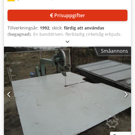
Prisuppgifter
Tillverkningsår:
1992
, skick:
färdig att användas
(begagnad)
, En banddriven, flerbladig cirkelsåg erbjuds.
Skärbredd: 230 mm, maximalt arbetsstyckesbredd: 650
mm, maximal skärhöjd: 130 mm, sågbladets diameter: 65
Småannons
mm, minimalt arbetsstyckeslängd: 450 mm, sågbladets
varvtal: 3900 varv/min, arbetshöjd: 850 mm, maximalt
matningshastighet: 48 m/min. Mått: cirka 2700 mm/1900
mm/2000 mm, vikt: cirka 2500 kg. Visning är möjlig efter
överenskommelse. Credpozl U Idsfx An Ejf