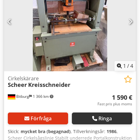
Svärdslängd: 240 cm Effektiv såglängd: 200 cm Elmotor:
12,5 hk, trefas Automatisk kedjesmörjning Totala mått:
1800 x 900 x 3000 mm (höjd) Mått för transport: 3900 x 900
x 1900 mm (höjd) Vikt: 300 kg
1
/
4
Cirkelskärare
Scheer
Kreisschneider
1 590 €
Bitburg
1 366 km
Fast pris plus moms
Förfråga
Ringa
Skick:
mycket bra (begagnad)
, Tillverkningsår:
1986
,
Scheer Cirkelsågslinje Stabilt underrede Portalkonstruktion