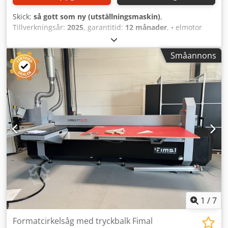
Skick:
så gott som ny (utställningsmaskin)
,
Tillverkningsår:
2025
, garantitid:
12 månader
, • elmotor
med en effekt på 3 kW • kapacitet för kapning: 103 mm •
avstånd mellan cirkelsågen och parallellstyrningen: 800
Småannons
mm • längd på skjutbordet: 1100 mm • bredd på
skjutbordet: 350 mm Credpfxjzqz Dpj An Eof • längd på
arbetsbordet: 900 mm • total bredd på bordet: 950 mm
1
/
7
Formatcirkelsåg med tryckbalk Fimal