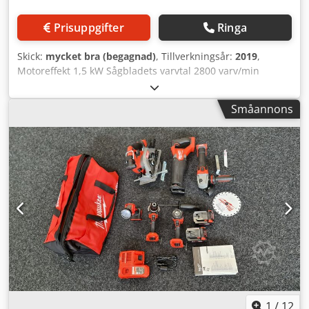
Prisuppgifter
Ringa
Skick:
mycket bra (begagnad)
, Tillverkningsår:
2019
,
Motoreffekt 1,5 kW Sågbladets varvtal 2800 varv/min
Sågbladsdiameter 250 mm Sågbladsaxel 30 mm Kaplängd
400 mm (vid arbetsstyckets tjocklek på 20 mm) Kaplängd
Småannons
vid 45 grader 230 mm Kapdjup 65 mm Utsvängningsspärr
för armen +/- 45 grader Vikt 140 kg Motorskyddsbrytare
Bromsmotor Nödstopp CE-märkning Inklusive dammhuv
för utsugsanslutning DM 120 mm Observera angående
begagnade maskiner: • Tekniska data och
mellanförsäljning med reservation för fel. • Angivna priser
gäller som avhämtningspriser från platsen - fritt lastat! •
Maskinerna är rengjorda och funktionstestade. • Alla
maskiner säljs i befintligt skick utan någon som helst
garanti. Köparen har möjlighet att inspektera maskinerna
på plats. • Särskilda avtal är endast möjliga i skriftlig form.
Crodpfxsulzchj An Eof (Förfrågningar besvaras endast vid
angivande av adress och telefonnummer!)
1
/
12