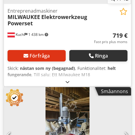
Entreprenadmaskiner
MILWAUKEE
Elektrowerkzeug
Powerset
719 €
Kuchl
1 438 km
Fast pris plus moms
Förfråga
Ringa
Skick:
nästan som ny (begagnad)
, Funktionalitet:
helt
fungerande
, Till salu: Ett Milwaukee M18
demonstrationsset med full garanti. Credpowzlwkefx An Ejf
Power SET innehåller: Batteridriven slagborrskruvdragare
Småannons
M18 FPD3-0X Batteridriven kompakt mutterdragare 1/2"
M18 FIW2F12-0X Batteridriven vinkelslip M18 FSAG125X-0X
Batteridriven handcirkelsåg M18 FCS552-0 Batteridriven
tigersåg M18 FSZ-0 LED-batteriarbetslampa M18 TLED-0