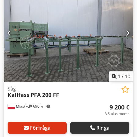
1
/
10
Såg
Kallfass
PFA 200 FF
9 200 €
Miastko
690 km
VB plus moms
Förfråga
Ringa