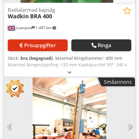
Radialarmad kapsåg
Wadkin
BRA 400
Liverpool
1 497 km
Prisuppgifter
Ringa
Skick:
bra (begagnad)
, Maximal klingdiameter: 400 mm
Maximal klingeutsprång: 133 mm Kapkapacitet 90°: 340 x
133 mm Kapkapacitet 45°: 290 x 133 mm Arbetsbordets
höjd: 813 mm Motoreffekt: 4,5 kW Spindelhastighet: 3000
Småannons
varv/min Fjäderretur för sågaggregat DC-broms Credpjrl
Sknefx An Eof