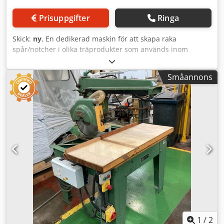
Prisuppgifter
Ringa
Skick:
ny
, En dedikerad maskin för att skapa raka
spår/notcher i olika träprodukter som används inom
allmän snickeri, tillverkning av trädgårdsmöbler, bodar,
takstolar och regelhus. Maskinen kan också användas för
Småannons
dörrkarmar, notschning av takbjälkar samt tillverkning av
timmerstugor. Standardutrustad med horisontella
pneumatiska arbetsstyckesklämmor samt hydrocheck-
dämpare för att garantera en mjuk rörelse hos
fräshuvudets matning. Precisionskulbana på härdade
stålskenor. Robust konstruktion i gjutjärn med stålstativ. 3
kW motor. Max. verktygsdiameter: 250 mm
Verktygsfäste/borrhål: 40 mm. Höj- och sänkbar motorarm
med handratt. Max. spår-/notsdjup: 60 mm.
Spår-/notsbredd: 60 mm i ett enda snitt. Max.
verktygsrörelse: 250 mm. 2 st horisontella
arbetsstyckesklämmor. Hydrocheck-dämpare för
tvärarmsrörelse. Uttag för spånsug: 100 mm. Codpody Hm
Dsfx An Eerf Maskinstativ ingår.
1
/
2