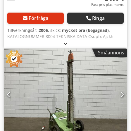
Fast pris plus moms
Förfråga
Ringa
Tillverkningsår:
2005
, skick:
mycket bra (begagnad)
,
KATALOGNUMMER 8004 TEKNISKA DATA Csdpfx Ajzkh
Uhen Ejrf - max klingdiameter: 350 mm - håldiameter för
klinga: 30 mm - möjlighet till kapning i 45° vinkel - max
Småannons
kapningshöjd: 100 mm - max bredd på ämne: 100 mm -
kapning i vinkel höger/vänster - anslutningsdiameter för
utsug: 2x80 mm - motor: 3,7 kW - maskinens mått (L/B/H):
1830x760x1610 mm - vikt: 308 kg FÖRDELAR – för kapning
av glaslister – begagnad såg – mycket gott skick Nettopris:
10 900 PLN Nettopris: 2 595 EUR beroende på kurs 4,20
EUR (Priser kan ändras vid större fluktuationer)