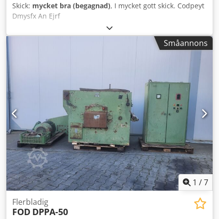
Skick:
mycket bra (begagnad)
, I mycket gott skick. Codpeyt
Dmysfx An Ejrf
Småannons
1
/
7
Flerbladig
FOD
DPPA-50