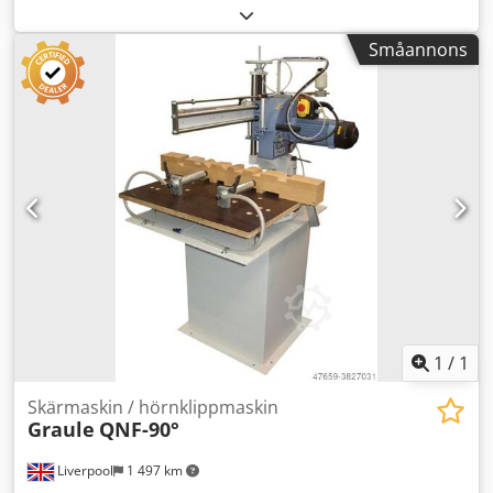
Tillverkare: Reinchardt Modell / maskintyp: NC 700
Tillverkningsår: 1998 Csdpsd H Hmhefx An Eorf
Småannons
Maskinkategori: Kap- och avkortningssåg Plats: Gorzów
Wlkp. Leveransvillkor: Egen avhämtning Leveranskostnad:
Kunden står för kostnaden Starttyp: Enligt
överenskommelse Beskrivning: Kap-/tvärsnittssåg för
kundanpassade mått, noggrannhet upp till 1 mm, ny
styrning, sågmatning via hydraulik enligt
överenskommelse.
1
/
1
Skärmaskin / hörnklippmaskin
Graule
QNF-90°
Liverpool
1 497 km