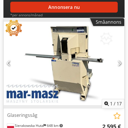
Annonsera nu
*per annons/månad
Småannons
1
/
17
Glaseringssåg
2 595 €
Sierakowska Huta
648 km