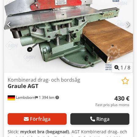
Skärlinjelaser - Sågmotor med 7,5 kW (10 hk) inkl.
automatisk stjärn-trekantsstart - Programmerbar
sågbladshöjdsjustering inkl. höjdkorrigering vid lutning av
sågaggregatet - Gärningsanslag +/- 50° svängbar med
längdkompensation Plats: Flörsheim am Main
Tillgänglighet: enligt överenskommelse
1
/
8
Kombinerad drag- och bordsåg
Graule
AGT
430 €
Lambsborn
1 394 km
Fast pris plus moms
Förfråga
Ringa
Skick:
mycket bra (begagnad)
, AGT Kombinerad drag- och