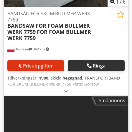
1
/
6
BANDSÅG FÖR SKUM BULLMER WERK
7759
BANDSAW FOR FOAM BULLMER
WERK 7759
FOR FOAM BULLMER
WERK 7759
Kłodawa
842 km
Prisuppgifter
Ringa
Tillverkningsår:
1980
, skick:
begagnad
, TRANSPORTBAND
FÖR SKUM BULLMER WERK 7759 Plats: Gorzów
Wielkopolski. Leveransvillkor: Avhämtning.
Leveranskostnad: Köparen står för kostnaden. Credpfx
Småannons
Anscr Ru De Eef Uppstartstyp: Enligt överenskommelse.
Beskrivning: Maskin för kapning av stoppningsskum. Motor
på 1 kW, 220/380 V. Utrustad med nosstyrning, ändlös
bandsåg med längd 4050 mm, kapbredd 1100 mm,
bordslängd 2250 mm, bordsbredd 1170 mm.