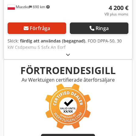
4 200 €
Miastko
690 km
VB plus moms
Förfråga
Ringa
Skick:
färdig att användas (begagnad)
, FOD DPPA-50, 30
kW Csdpexmu S Ssfx An Eorf
FÖRTROENDESIGILL
Av Werktuigen certifierade återförsäljare