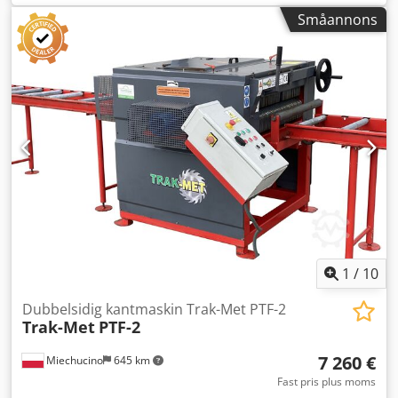
Esrf - Mobil konstruktion - Maskinens mått: 150x80x290 cm
Småannons
- Vikt: 200 kg
1
/
10
Dubbelsidig kantmaskin Trak-Met PTF-2
Trak-Met
PTF-2
7 260 €
Miechucino
645 km
Fast pris plus moms